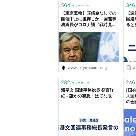
564
346
ブックマーク
【東京五輪】賠償金なしでの
【速
開催中止に後押しか 国連事
国連
務総長がコロナ禍〝戦時見
ると
解〟 | 東スポWEB
ム
www.tokyo-sports.co.jp
w
282
246
ブックマーク
潘基文 国連事務総長 発言詳
[国
細 - 誰かの妄想・はてな版
ス国
の会