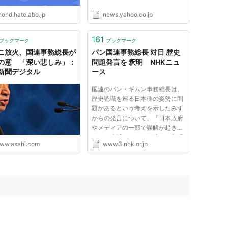
nond.hatelabo.jp
news.yahoo.co.jp
161
ブックマーク
ブックマーク
ニ放火、国連事務総長が
パン国連事務総長 対日 歴史
の意 「深い悲しみ」：
問題発言を 釈明 NHKニュ
新聞デジタル
ース
国連のパン・ギムン事務総長は、
歴史認識を巡る日本側の姿勢に問
題があるという考えを示したみず
からの発言について、「日本政府
やメディアの一部で誤解が起き、
とても遺憾だ」などと述べて釈明
ww.asahi.com
www3.nhk.or.jp
しました。 国連のパン・ギムン
事務総長は、今月２６日、ソウル
での記者会見で、日本と韓国や中
国の間での歴史認識を巡る対立...