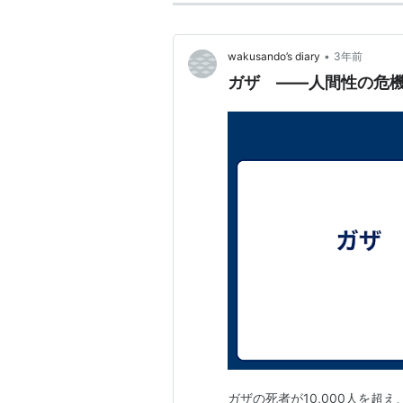
•
wakusando’s diary
3年前
ガザ ――人間性の危
ガザの死者が10,000人を超え、