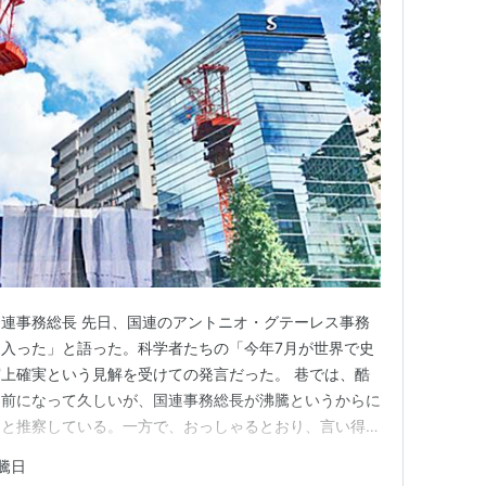
連事務総長 先日、国連のアントニオ・グテーレス事務
入った」と語った。科学者たちの「今年7月が世界で史
上確実という見解を受けての発言だった。 巷では、酷
り前になって久しいが、国連事務総長が沸騰というからに
とと推察している。一方で、おっしゃるとおり、言い得て
真剣に地球温暖化に取り組んでいる専門家の皆さんから
騰日
されそうな気もするが、多くのメディアが気楽に沸騰日と