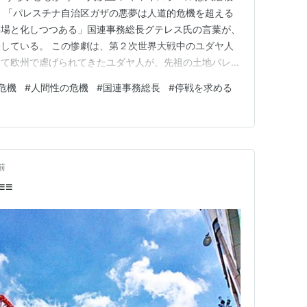
 「パレスチナ自治区ガザの悪夢は人道的危機を超える
墓場と化しつつある」国連事務総長グテレス氏の言葉が、
している。 この惨劇は、第２次世界大戦中のユダヤ人
つて欧州で虐げられてきたユダヤ人が、先祖の土地パレス
理解できる。だが今、そのユダヤ人国家自らがホロコース
危機
#
人間性の危機
#
国連事務総長
#
停戦を求める
うてい許されない。 酒井啓子千葉大教授は言う。 「イ
世界秩…
前
≡≡