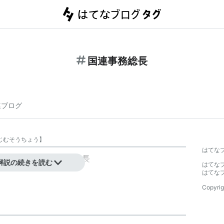
国連事務総長
連ブログ
じむそうちょう
】
はてな
ップ。→
国際連合事務総長
解説の続きを読む
はてな
はてな
Copyrig