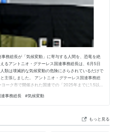
6 国連事務総長が「気候変動」に寄与する人間を、恐竜を絶
えるアントニオ・グテーレス国連事務総長は、6月5日
、人類は壊滅的な気候変動の危険にさらされているだけで
と主張しました。 アントニオ・グテーレス国連事務総
ーヨーク市で開催された国連での「2025年までに1.5以
ーク(LifeSiteNews)-国連のアントニオ・グテーレス
国連事務総長
#
気候変動
寄与しているとされる人間を、地球上の恐竜の個体群を絶
もっと見る