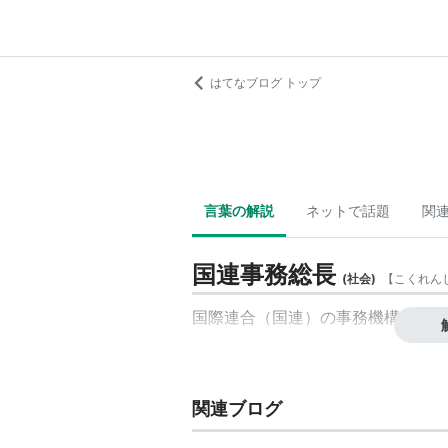
はてなブログ トップ
言葉の解説
ネットで話題
関
国連事務総長
(
社会
)
【
こくれん
国際連合
（
国連
）の事務機構のト
関連ブログ