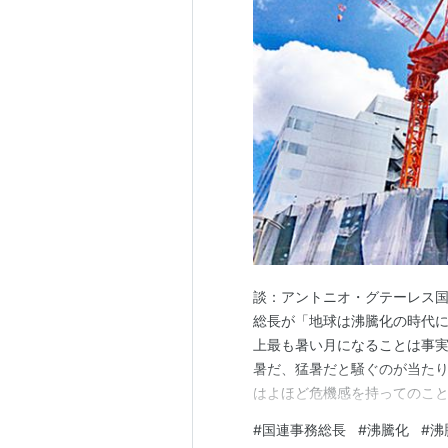
談：アントニオ・グテーレス国
総長が「地球は沸騰化の時代に
上最も暑い月になることは事実
暑だ、猛暑だと騒ぐのが当た
はよほど危機感を持ってのこ
妙な表現だとも思っている。 
#
国連事務総長
#
沸騰化
#
沸
は現状を甘く見ていると指摘