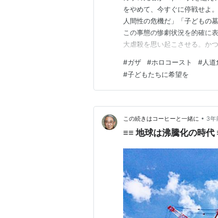
をやめて、今すぐに停戦せよ。
人間性の危機だ」「子どもの
この事態の惨劇状況を的確に表
大虐殺を思い起こさせる。か
チナに建国を希望したまでは
#
ガザ
#
ホロコースト
#
人道
トを激化させている。それはと
#
子どもたちに希望を
スラエルとパレスチナの紛争は
•
この続きはコーヒーと一緒に
3年
≡≡ 地球は沸騰化の時代 