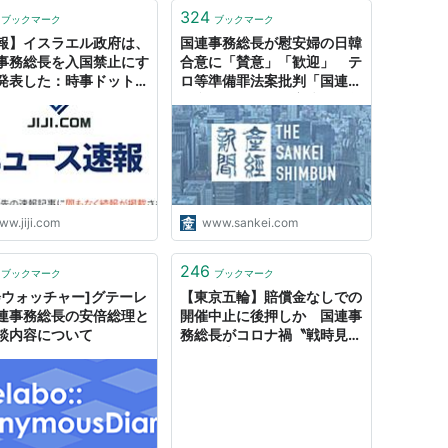
324
ブックマーク
ブックマーク
報】イスラエル政府は、
国連事務総長が慰安婦の日韓
事務総長を入国禁止にす
合意に「賛意」「歓迎」 テ
発表した：時事ドットコ
ロ等準備罪法案批判「国連の
総意ではない」 安倍晋三首
相との会談で
ww.jiji.com
www.sankei.com
246
ブックマーク
ブックマーク
会ウォッチャー]グテーレ
【東京五輪】賠償金なしでの
連事務総長の安倍総理と
開催中止に後押しか 国連事
談内容について
務総長がコロナ禍〝戦時見
解〟（東スポWeb） -
Yahoo!ニュース