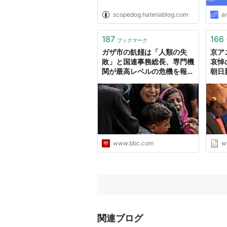
scopedog.hatenablog.com
a
187
166
ブックマーク
ガザ市の飢饉は「人類の失
京ア
敗」と国連事務総長、専門機
哀悼
関が最高レベルの危機を報告
朝日
- BBCニュース
www.bbc.com
w
関連ブログ