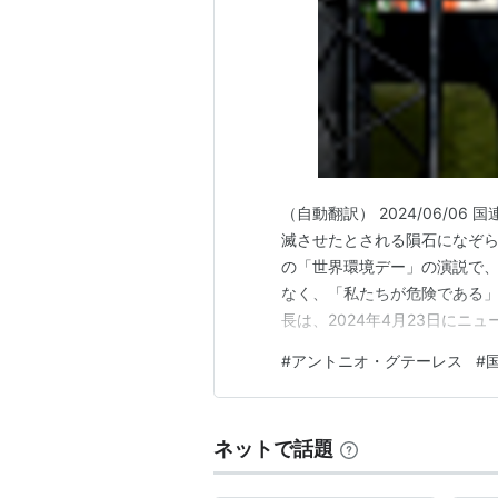
（自動翻訳） 2024/06/0
滅させたとされる隕石になぞら
の「世界環境デー」の演説で
なく、「私たちが危険である」
長は、2024年4月23日にニュ
下:計画」で講演しました ニューヨ
#
アントニオ・グテーレス
#
事務総長は、「気候変動」に
滅させたとされる…
ネットで話題