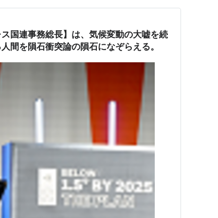
レス国連事務総長】は、気候変動の大嘘を続
る人間を隕石衝突論の隕石になぞらえる。