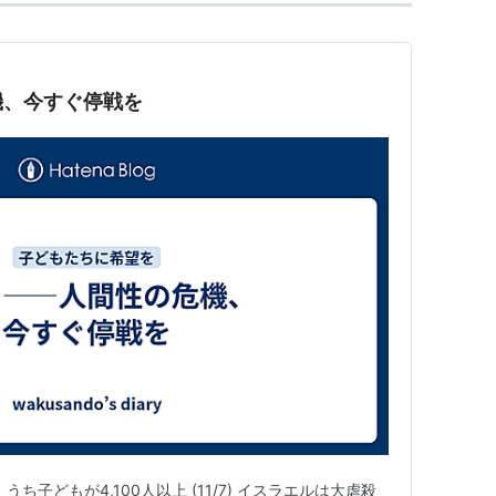
機、今すぐ停戦を
うち子どもが4,100人以上 (11/7) イスラエルは大虐殺