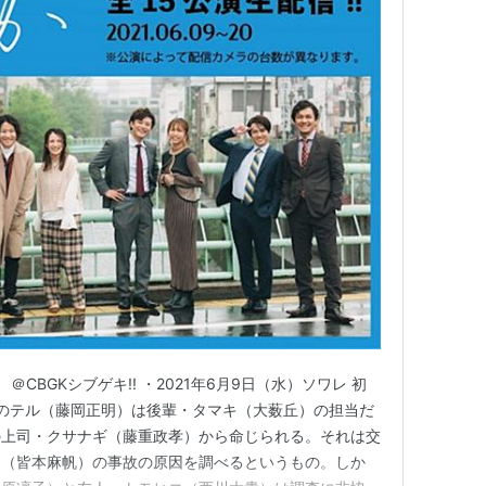
021」 ＠CBGKシブゲキ!! ・2021年6月9日（水）ソワレ 初
員のテル（藤岡正明）は後輩・タマキ（大薮丘）の担当だ
の上司・クサナギ（藤重政孝）から命じられる。それは交
ミ（皆本麻帆）の事故の原因を調べるというもの。しか