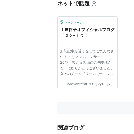
ネットで話題
5
ブックマーク
土居裕子オフィシャルブログ
「ｄｏ−ｉｔ！」
お礼記事が遅くなってごめんなさ
い！ クリスマスコンサート
2017、皆さま沢山のご来場ほん
とうにありがとうございました。
久々のチームドリームでのコンサ
ート、お楽しみいただけたよう
bowbowwanwan.jugem.jp
で、一同とても喜んでおります！
ありがとうございました！ ま
た、お見送りのご挨拶で、写真撮
影やサインができなかったこと、
深く深く...
関連ブログ