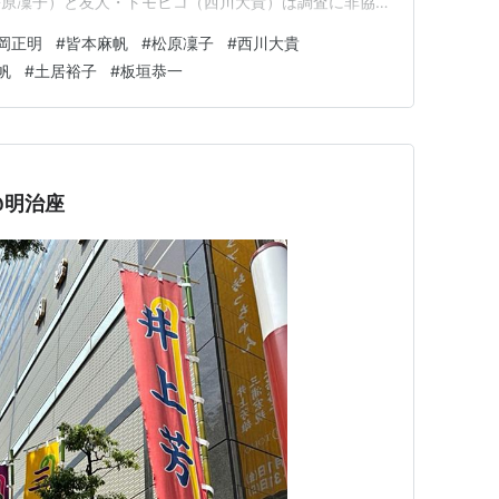
松原凜子）と友人・トモヒコ（西川大貴）は調査に非協力
か、病死した妻・マキ（浜崎香帆）のことをまだ整理でき
岡正明
#
皆本麻帆
#
松原凜子
#
西川大貴
たのは、意識がないはずのエミだった。俄かには信じがた
帆
#
土居裕子
#
板垣恭一
@明治座