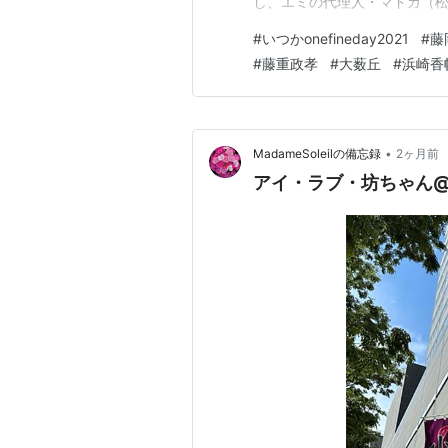
し、エミの代理人・マドカ（
的で敵対。仕事が進まないな
#
いつかonefineday2021
#
藤
ずにいるテルに声をかけてき
#
藤重政孝
#
大薮丘
#
浜崎香
いと思いながらも自分にし…
•
MadameSoleilの備忘録
2ヶ月前
アイ・ラブ・坊ちゃん