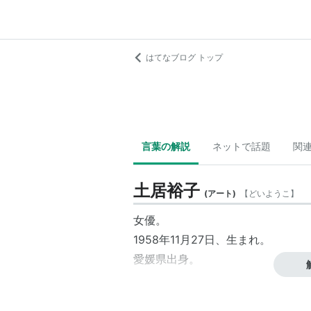
はてなブログ トップ
言葉の解説
ネットで話題
関
土居裕子
(
アート
)
【
どいようこ
】
女優。
1958年11月27日、生まれ。
愛媛県出身
。