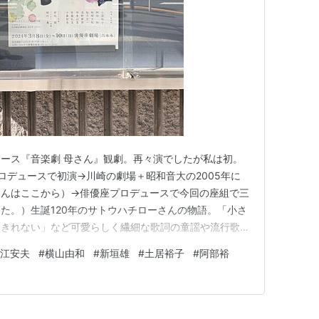
ース『音楽劇 母さん』観劇。再々演でしたが私は初。
プロデュースで初演→川崎の劇場＋昭和音大の2005年に
さんはここから）→俳優座プロデュースで今回の座組で三
た。）生誕120年のサトウハチローさんの物語。「小さ
りきれない」など可愛らしく繊細な歌詞の童謡や流行歌を
甘えん坊で楽しい人だったんですね。あの愛情深いお母さ
江安夫
#
横山由和
#
新垣雄
#
土居裕子
#
阿部裕
多かったけれど、ピアノとバイオリンと皆さまの歌声が
った「木曜会」でモ…