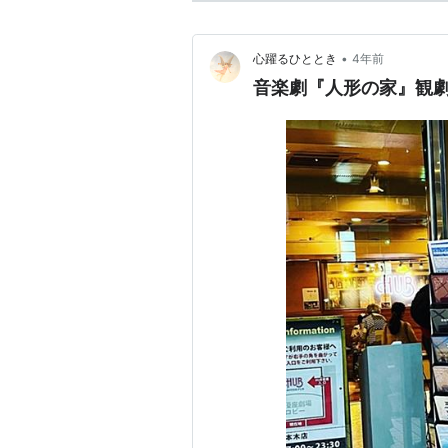
•
心躍るひととき
4年前
音楽劇『人形の家』観劇レ