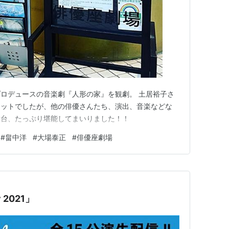
ロデュースの音楽劇『人形の家』を観劇。 土居裕子さ
ケットでしたが、他の俳優さんたち、演出、音楽などな
舞台、たっぷり堪能してまいりました！！
#
畠中洋
#
大場泰正
#
俳優座劇場
 2021」