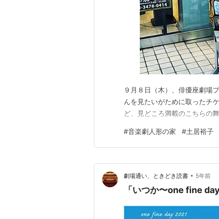
９月８日（木）、俳優座劇場プ
んを見たいがために取ったチ
ど、見どころ満載のこちらの
#
音楽劇人形の家
#
土居裕子
•
劇場通い、ときどき読書
5年前
「いつか〜one fine day