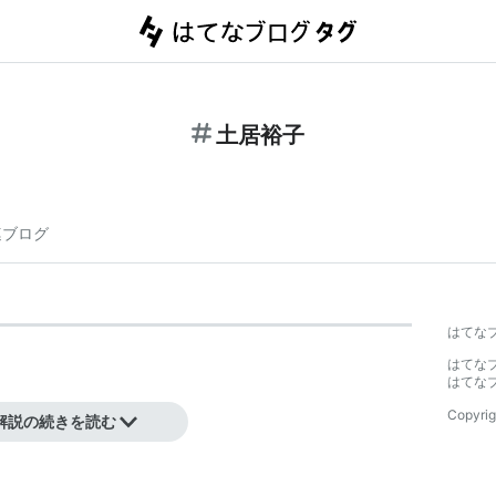
土居裕子
連ブログ
はてな
はてな
はてな
Copyrig
解説の続きを読む