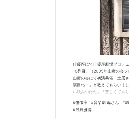
俳優座にて俳優座劇場プロデュ
10列目。（2005年山彦の会
山彦の会にて初演共催（土居
演目ねー」と教えてもらいまし
い秋みつけた」「悲しくてや
残した彼はとてもおおらかで
#
俳優座
#
音楽劇 母さん
#
堀
んだったから。 知らない歌も
#
浅野雅博
沁みる沁みる。後世のために作