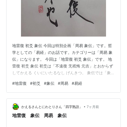
地雷復 初爻 象伝 今回は特別企画「周易 象伝」です。哲
学としての「易経」のお話です。カテゴリーは「周易 象
伝」になります。 今回は「地雷復 初爻 象伝」です。 地
雷復 初爻 象伝 初爻は「不遠復 无祇悔 元吉」とおからず
してかえる くいにいたるなし げんきつ。 象伝では「象
曰 不遠之復 以修身也」しょういわく とおからざるのか
#
地雷復
#
初爻
#
象伝
#
周易
#
易経
えることは もってみをおさめんとなり。 正しい道に帰る
「地雷復」の「初爻」事の初めですから、誤りがあって
も自ら修養する気があれば喰いに至るなし、と言うこと
•
ですね。 それも「初爻」は「陽位に陽」「二爻」に比し
かえるさんとにわとりさん「四字熟語」
7ヶ月前
「四爻」に応じています。 ちなみに「二爻」は良い方向
地雷復 象伝 周易 象伝
に帰るイメー…