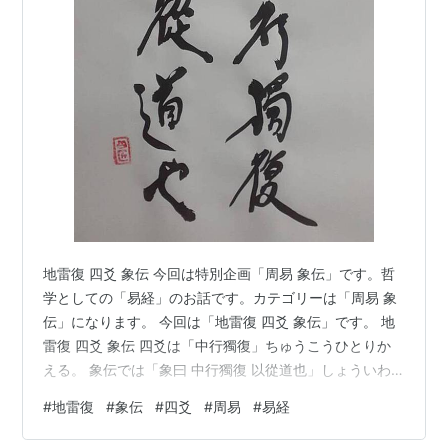
地雷復 四爻 象伝 今回は特別企画「周易 象伝」です。哲
学としての「易経」のお話です。カテゴリーは「周易 象
伝」になります。 今回は「地雷復 四爻 象伝」です。 地
雷復 四爻 象伝 四爻は「中行獨復」ちゅうこうひとりか
える。 象伝では「象曰 中行獨復 以從道也」しょういわ
く ちょうこうにしてひとりかえるとは もってみちにした
#
地雷復
#
象伝
#
四爻
#
周易
#
易経
がうなり。 ひとりで帰るんだね。 「地雷復 四爻」は比
してませんから、近しい人と繋がっていません。そし