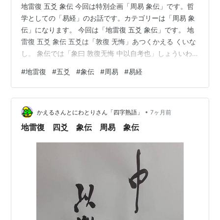
地雷復 五爻 象伝 今回は特別企画「周易 象伝」です。哲
学としての「易経」のお話です。カテゴリーは「周易 象
伝」になります。 今回は「地雷復 五爻 象伝」です。 地
雷復 五爻 象伝 五爻は「敦復 无悔」あつくかえる くいな
し。 象伝では「象曰 敦復无悔 中以自考也」しょういわ
く あつくかえるくいなしとは ちゅうもってみずからなせ
#
地雷復
#
五爻
#
象伝
#
周易
#
易経
ばなり。 敦く、とは丁寧に、まこと、貴ぶ、などのイメ
ージがあります。要するに極端なことをせず、「中道」
「中庸」を行くだからこそ、しっかりと「復（かえ）」
•
ることが出来るのです。 だからこそ「悔い無し」なんだ
かえるさんとにわとりさん「四字熟語」
7ヶ月前
ね。 とは言え「地雷復 五爻」は比せず、応ぜず、です。
地雷復 四爻 象伝 周易 象伝
ただ「五爻」…