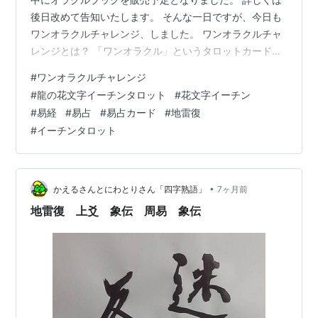
後日改めて告知いたします。 そんな一日ですが、今日も
ワンオラクルチャレンジ、しました。 ワンオラクルチャ
レンジとは？ 「ワンオラクル」というタロットカードの
占い方で、 毎日の運勢を占っているので「ワンオラクル
#
ワンオラクルチャレンジ
チャレンジ」と名付けました！ イーチンタロットカード
#
龍の花文字イーチンタロット
#
花文字イーチン
（易占カード）「龍の花文字I-ChingTarot」で毎朝占って
#
易経
#
易占
#
易占カード
#
地雷復
ます。 下の写真が本日実際に占ったカードです。 本日は
#
イーチンタロット
地雷復（ちらいふく）初爻でした。 イメージワード：一
陽来復 一陽来復とは、 長い冬の底に、最初の陽が戻って
くること。 …
•
かえるさんとにわとりさん「四字熟語」
7ヶ月前
地雷復 上爻 象伝 周易 象伝