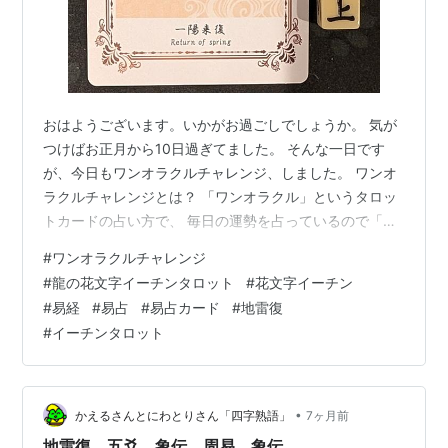
おはようございます。いかがお過ごしでしょうか。 気が
つけばお正月から10日過ぎてました。 そんな一日です
が、今日もワンオラクルチャレンジ、しました。 ワンオ
ラクルチャレンジとは？ 「ワンオラクル」というタロッ
トカードの占い方で、 毎日の運勢を占っているので「ワ
ンオラクルチャレンジ」と名付けました！ イーチンタロ
#
ワンオラクルチャレンジ
ットカード（易占カード）「龍の花文字I-ChingTarot」で
#
龍の花文字イーチンタロット
#
花文字イーチン
毎朝占ってます。 下の写真が本日実際に占ったカードで
#
易経
#
易占
#
易占カード
#
地雷復
す。 本日は地雷復（ちらいふく）上爻でした。 イメージ
#
イーチンタロット
ワード：一陽来復 復は「戻る・巡り直す」。 上爻は、復
の流れが行き過ぎる地点。 今日は、 回復の兆しが見えた
からといっ…
•
かえるさんとにわとりさん「四字熟語」
7ヶ月前
地雷復 五爻 象伝 周易 象伝