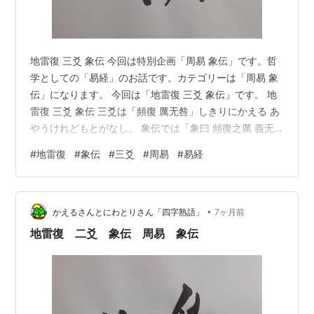
地雷復 三爻 象伝 今回は特別企画「周易 象伝」です。哲
学としての「易経」のお話です。カテゴリーは「周易 象
伝」になります。 今回は「地雷復 三爻 象伝」です。 地
雷復 三爻 象伝 三爻は「頻復 厲无咎」しきりにかえる あ
やうけれどもとがなし。 象伝では「象曰 頻復之厲 義无
咎也」しょういわく しきりにかえるのあやうきも ぎにお
#
地雷復
#
象伝
#
三爻
#
周易
#
易経
いてとがなきなり。 「地雷復 三爻」は「陽位に陰」しか
も「上爻」に応じず、比してもいません。 辛いね。 その
中で「頻りに」と言っているのは何度挑戦してダメでも
•
また挑戦している、と言う意味で「咎無し」と言ってい
かえるさんとにわとりさん「四字熟語」
7ヶ月前
るのです。 頑張っているから、それで良い、と言うこと
地雷復 二爻 象伝 周易 象伝
でもあるの…