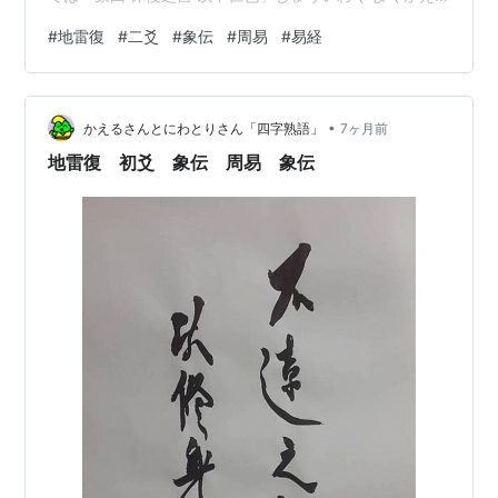
るのきちなるは もってじんにくだればなり。 「地雷復
#
地雷復
#
二爻
#
象伝
#
周易
#
易経
二爻」は「五爻」に応じてないし、「三爻」にも比して
ない、「陰位に陰」で「初爻」には比してるけども。
「地雷復」は「十二消長卦」で言うと「坤為地」の次で
•
全て「陰」だった所に一つの「陽」が芽生えたイメージ
かえるさんとにわとりさん「四字熟語」
7ヶ月前
です。 今まではずっと「陰が増えて来てついに陰のみに
地雷復 初爻 象伝 周易 象伝
なってしまった所…