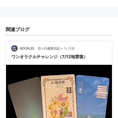
象意
ことは終わり、また始まる。復活、回帰、凶は吉に
なる。ことは反復される。
関連ブログ
•
NOOBLEE 日々の成長日記
1ヶ月前
ワンオラクルチャレンジ（7/12地雷復）