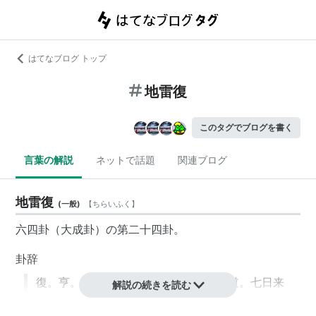
はてなブログ トップ
地雷復
このタグでブログを書く
言葉の解説
ネットで話題
関連ブログ
地雷復
(
一般
)
【
ちらいふく
】
六四卦（大成卦）の第二十四卦。
卦辞
復。亨。出入无疾。朋来无咎。反復其道。七日来
解説の続きを読む
復。利有攸往。