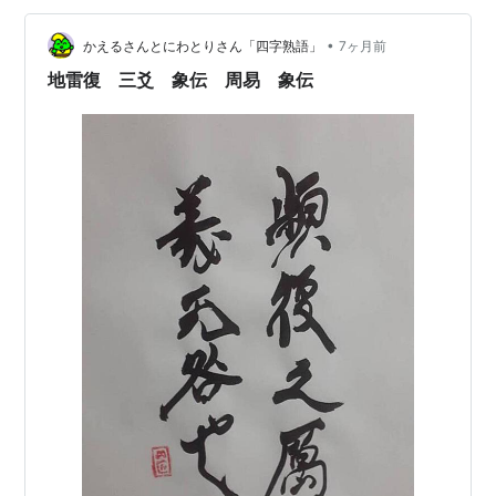
て、「正しい道に帰る」と決めた「初爻」には応じてい
•
ますからね。 なるほどね。 「中行」ですから、偏らず、
かえるさんとにわとりさん「四字熟語」
7ヶ月前
しっかりとバランスを取るイメージがあります。 それが
地雷復 三爻 象伝 周易 象伝
「道に従う」って…