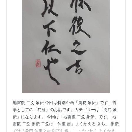
地雷復 二爻 象伝 今回は特別企画「周易 象伝」です。哲
学としての「易経」のお話です。カテゴリーは「周易 象
伝」になります。 今回は「地雷復 二爻 象伝」です。 地
雷復 二爻 象伝 二爻は「休復 吉」よくかえる きち。 象伝
では「象曰 休復之吉 以下仁也」しょういわく よくかえ