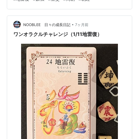
んをもってするに きょう じゅうねんにいたるもせいする
あたわず。 象伝では「象曰 迷復之凶 反君道也」しょう
いわく かえるにまようのきょうとは きみのみちにそむけ
•
ばなり。 「地雷復 上爻」は「陰位に陰」で位正しいです
NOOBLEE 日々の成長日記
7ヶ月前
が、比せず、応ぜず、です。正しい道に復ることを迷…
ワンオラクルチャレンジ（1/11地雷復）