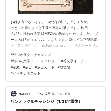
おはようございます。いかがお過ごしでしょうか。 ここ
のところ春ちょっと手前の寒さの感じです。 昨日、
３/28に行われる第14回FCMの告知をいたしました。 ブ
ース名はElm（エルム）になります。 詳しくは下記記事
をご覧ください。 elm.hatenadiary.com そんな一日です
が、今日もワンオラクルチャレンジ、しました。 ワンオ
#
ワンオラクルチャレンジ
ラクルチャレンジとは？ 「ワンオラクル」というタロッ
#
龍の花文字イーチンタロット
#
花文字イーチン
トカードの占い方で、 毎日の運勢を占っているので「ワ
#
易経
#
易占
#
易占カード
#
地雷復
ンオラクルチャレンジ」と名付けました！ イーチンタロ
#
イーチンタロット
ットカード（易占カード）「龍の花文字I-ChingTarot」で
毎朝占ってます。 下の写真が本日実際に占った…
•
NOOBLEE 日々の成長日記
6ヶ月前
ワンオラクルチャレンジ（1/31地雷復）