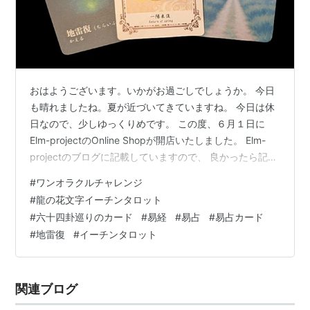
おはようございます。いかがお過ごしでしょうか。 今日
も晴れましたね。夏が近づいてきていますね。 今日は休
日なので、少しゆっくりめです。 この度、６月１日に
Elm-projectのOnline Shopが開店いたしました。 Elm-
projectのブログに記載していますので、 良かったら記事
ご覧になってくださいね。 elmproject.hateblo.jp そんな
#
ワンオラクルチャレンジ
一日ですが、今日もワンオラクルチャレンジ、しまし
#
龍の花文字イーチンタロット
た。 ワンオラクルチャレンジも2周年になりました。 ★
#
六十四卦巡りのカード
#
易経
#
易占
#
易占カード
ワンオラクルチャレンジとは？★ 「ワンオラクル」とい
#
地雷復
#
イーチンタロット
うタロットカードの占い方で、 毎日の運勢を占っている
ので「ワンオラクルチャレンジ…
関連ブログ