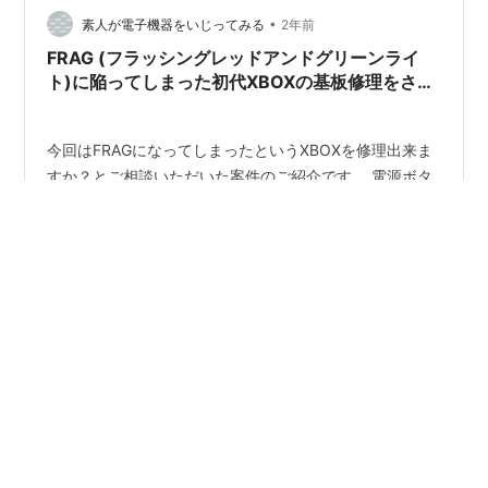
•
でデータを抽出出来る状態に復旧すればいいのですが、
素人が電子機器をいじってみる
2年前
初めての経験なのでやってみなければ復旧させられるか
FRAG (フラッシングレッドアンドグリーンライ
どうかはわからないということもご了…
ト)に陥ってしまった初代XBOXの基板修理をさせ
ていただきました (回路修復)
今回はFRAGになってしまったというXBOXを修理出来ま