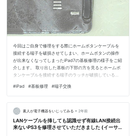
今回はご自身で修理をする際にホームボタンケーブルを
接続する端子を破損させてしまい、ホームボタンの操作
が出来なくなってしまったiPad7の基板修理の様子をご紹
介します。 取り出した基板の下部の方を見るとホームボ
タンケーブルを接続する端子のラッチが破損しているこ
とがわかります。 拡大するとこのように本来あるべきは
#
iPad
#
基板修理
#
端子交換
ずのラッチがありません。 恐らくこの端子を交換するこ
とでホームボタンが使えるように復旧するはずです。 早
速修理を進めていきたいと思います。
•
素人が電子機器をいじってみる
2年前
LANケーブルを挿しても認識せず有線LAN接続出
来ないPS3を修理させていただきました (イーサ
ネットコントローラーICチップ交換)