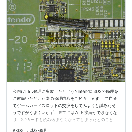
今回は自己修理に失敗したというNintendo 3DSの修理を
ご依頼いただいた際の修理内容をご紹介します。 ご自分
でゲームカードスロットの交換をしてみようと試みたそ
うですがうまくいかず、果てにはWi-Fi接続ができなくな
り、SDカードも読み込まなくなってしまったとのことで
した。 データのお引越しだけでもしたいので何とかWi-Fi
#
3DS
#
基板修理