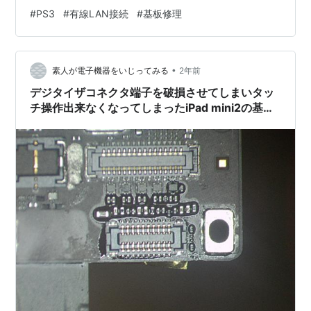
ット接続は問題なく出来ておりました) また、HDMI接続
#
PS3
#
有線LAN接続
#
基板修理
ではまともに映像出力が出来ず、AVマルチケーブルを使
って動作確認をしなければならない状態でした。 こちら
の端末はもう遊ぶ予定はなく、新しい端末をお持ちとの
•
ことでした。 ではなぜ修理のご依頼をいただいたかとい
素人が電子機器をいじってみる
2年前
うとある特定のデータを他の本体に移行する為に有線
デジタイザコネクタ端子を破損させてしまいタッ
LANを使う必要がある…
チ操作出来なくなってしまったiPad mini2の基板
修理をさせていただきました (コネクタ端子交換)