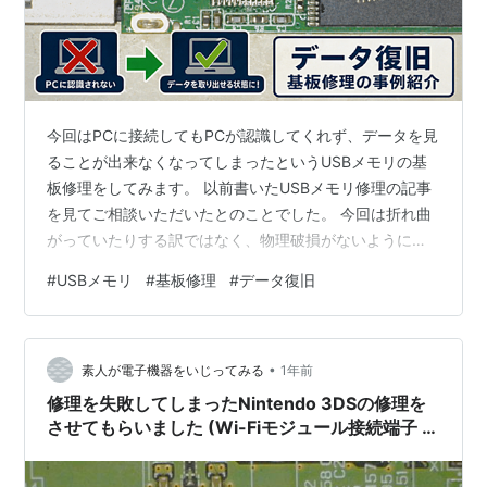
今回はPCに接続してもPCが認識してくれず、データを見
ることが出来なくなってしまったというUSBメモリの基
板修理をしてみます。 以前書いたUSBメモリ修理の記事
を見てご相談いただいたとのことでした。 今回は折れ曲
がっていたりする訳ではなく、物理破損がないように見
えるのにデータを閲覧することが出来なくなってしまっ
#
USBメモリ
#
基板修理
#
データ復旧
たということで修理出来るかどうかはわからないという
こともご了承いただいたうえでご依頼いただきました。
amacustom.hatenablog.com
•
amacustom.hatenablog.com お預かりさせていただき、
素人が電子機器をいじってみる
1年前
点検してみたところUSBコントローラーICチップが故障
修理を失敗してしまったNintendo 3DSの修理を
している…
させてもらいました (Wi-Fiモジュール接続端子 お
よび 抵抗器交換)