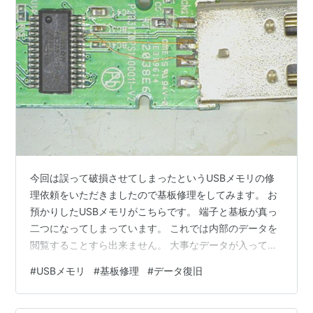
今回は誤って破損させてしまったというUSBメモリの修
理依頼をいただきましたので基板修理をしてみます。 お
預かりしたUSBメモリがこちらです。 端子と基板が真っ
二つになってしまっています。 これでは内部のデータを
閲覧することすら出来ません。 大事なデータが入ってい
るとのことで何とかなりませんか、と修理をご依頼いた
#
USBメモリ
#
基板修理
#
データ復旧
だきました。 事前にお写真をいただいていた限りでは自
分の技量で修復出来そうに見受けられましたので担当さ
せていただくことになりました。 回路の修復を行うこと