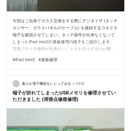
今回はご自身でガラス交換をする際にデジタイザ (タッチ
センサー、ガラスパネルのケーブル) を接続するコネクタ
端子を破損させてしまい、タッチ操作が出来なくなって
しまったiPad mini2の基板修理の様子をご紹介します。
写真でタッチ操作が出来ないことをお伝えするのが難し
い為、分解後の写真ですが本体右側にある基板の右下部
#
iPad mini2
#
基板修理
分にあるコネクタ端子が破損してしまったとのことでし
た。 コネクタ端子の交換を行い、正常にタッチ操作出来
る状態に復旧させることが出来るでしょうか。 早速修理
•
を進めていきたいと思います。
素人が電子機器をいじってみる
2年前
端子が折れてしまったUSBメモリを修理させてい
ただきました (溶接点修復修理)