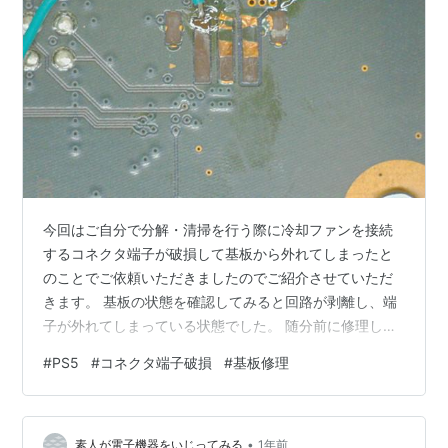
今回はご自分で分解・清掃を行う際に冷却ファンを接続
するコネクタ端子が破損して基板から外れてしまったと
のことでご依頼いただきましたのでご紹介させていただ
きます。 基板の状態を確認してみると回路が剥離し、端
子が外れてしまっている状態でした。 随分前に修理した
PS4の電源ユニットを接続するコネクタ端子を修理する
#
PS5
#
コネクタ端子破損
#
基板修理
要領で修理すれば問題なく復旧するかと思われましたの
でご依頼を受けさせていただきました。
amacustom.hatenablog.com それでは修理していきまし
•
ょう。
素人が電子機器をいじってみる
1年前