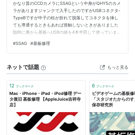
かなり昔のCCDカメラにSSAGという中身がQHY5のカメ
ラがありますジャンクで入手したのですがUSBコネクタ-
TypeBですが中子の柱が折れて脱落してコネクタを挿し
ても導通するときもあれば接触しないときがありました
臨時に裏から基板へUSBの線を4本半田して使っていまし
た。蟻を探索したら似たようなコネクタBがあったので注
#
SSAG
#
基板修理
文中さっそく基板からUSBハウジングを除去にトライ 基
板の右側に4か所USB用のスルーホールがあります。それ
らの横は筐体からの固定用支柱。これが半田が強固で苦
ネットで話題
もっと見る
労しました。ここを掃除し新しいのをつけて動作すれば
大成功このカメラはどこでフランジバックなどを決めて
いるのか疑問でしたが…
12
6
ブックマーク
ブックマーク
Mac・iPhone・iPad・iPod修理 デー
ビデオゲームの基板修
タ復旧 基板修理 【AppleJuice吉祥寺
「スタジオたからのす」
店】
保存研究所