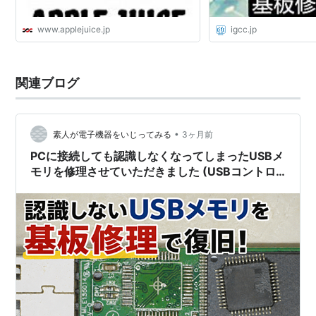
www.applejuice.jp
igcc.jp
関連ブログ
•
素人が電子機器をいじってみる
3ヶ月前
PCに接続しても認識しなくなってしまったUSBメ
モリを修理させていただきました (USBコントロ
ーラーICチップ交換)