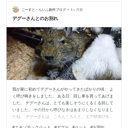
なった なぜ家族葬を選んだのか 家族葬がこんなに自由だ
•
とは、知らなかった 打ち合わせで決めることは、想像の
ごーすと・らいふ創作ブログ
4ヶ月前
何倍もあった この経験から、わたしが変わったこと まと
デグーさんとのお別れ
め 何も決めていなかった。それで…
我が家に初めてデグーさんがやってきたばかりの頃、 よ
く呼び鳴きをしました。 ある日、回し車を買ってあげま
した。 デグーさんは、とても楽しそうにくるくる回して
いました。 その日から呼びなきはあまりしなくなりまし
たね。 デグーさんは、ころんころんと、エア砂浴びをし
て、 砂浴びの催促をします。 すると、親が砂浴びのケー
#
エキゾチックペット
#
デグー
#
ペット
#
お別れ