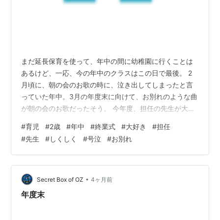
まだ延長保育を使って、年中の間に幼稚園に行くことは
あるけど、一応、今の年中のクラスはこの日で最後。 2
月頃に、朝の会のお歌の時に、泣き出してしまったと言
っていた年中。3月の年度末に向けて、お別れのような曲
が朝の会のお歌だったそう。 今年度、担任の先生が大好
きな年中。クラスが分かれてしまうことよりも、担任の
#
育児
#
2歳
#
年中
#
終業式
#
大好き
#
担任
先生がもうすぐ終わってしまうのが悲しくて、泣いてし
#
先生
#
しくしく
#
号泣
#
お別れ
まったらしい。 これは、、、終業式までまだ1ヵ月位ある
んだけどな、と思っていた当時。 終業式当日、お迎えに
行った時に担任の先生とお話ができた。 終業式は全在園
児が体育館に集まって、全員で歌を歌うらしい。「思い
•
Secret Box of OZ
4ヶ月前
出のアルバム」を。 前奏が始まると、…
年度末