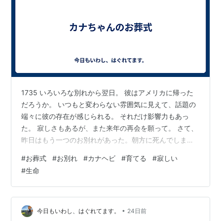
1735 いろいろな別れから翌日。 彼はアメリカに帰った
だろうか。 いつもと変わらない雰囲気に見えて、話題の
端々に彼の存在が感じられる。 それだけ影響力もあっ
た。 寂しさもあるが、また来年の再会を願って。 さて、
昨日はもう一つのお別れがあった。朝方に死んでしまっ
たカナヘビのカナちゃんだ。 今日はそのお葬式とお墓づ
#
お葬式
#
お別れ
#
カナヘビ
#
育てる
#
寂しい
くり。 みんなで話し合って、お墓は最初にカナちゃんと
#
生命
出会った場所にしようと決めた。 そこからみんなでスコ
ップで穴を掘って。カナちゃんを埋める。各々が添えた
い花や草などを持ってくる。 そっと優しく入れてあげ
て、手を合わせる。 土を被せて、お墓を作る。 静かに、
•
今日もいわし、はぐれてます。
24日前