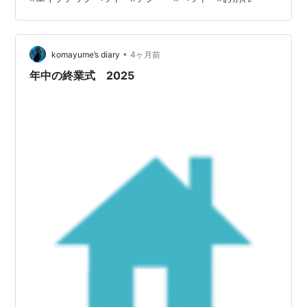
スに入れてあげてました。 たまにデグーさんは 世話担当
ではない僕にまで 砂浴びの催促をしてきたこともありま
した。 デグーさんは、うちにいたファンシーラットさん
•
たちよりも 長生きするだろうね。と、いつも話していま
komayume’s diary
4ヶ月前
した。 大好きだったハンモック。 デグーさんは３月の終
年中の終業式 2025
わりに天国へ旅立ちまし…