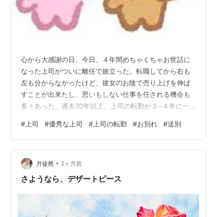
心から大感謝の日。今日、４年間めちゃくちゃお世話に
なった上司がついに離任で旅立った。転職してから右も
左も分からなかったけど、彼女のお陰で売り上げを伸ば
すことが出来たし、思いもしない仕事を任される機会も
多々あった。過去20年以上、上司の転勤が３−４年に一
回必ずある職場やったけど、出来る事ならまだもう少し
#
上司
#
優秀な上司
#
上司の転勤
#
お別れ
#
送別
一緒に働きたいと思った人は一人しかいなかった。け
ど、彼女で二人目。頭脳明晰はもちろん、誰よりも働き
者。マイクロマネージは自分が嫌いだからと余計な口は
•
出さないけど、「これ、どうすっかな 😮‍💨 」と思っている
月徒然
2ヶ月前
案件には、すすすーっとアドバイス来たり、週一の1on1
さようなら、デザートピース
の時にちゃんと話題にしてくれる。仕事は…