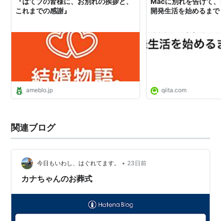
『はてブの皆様に、お別れの挨拶と、
Macに別れを告げて
これまでの感謝』
開発生活を始めるまで - 
ameblo.jp
qiita.com
関連ブログ
•
今日もいわし、はぐれてます。
23日前
カナちゃんのお葬式