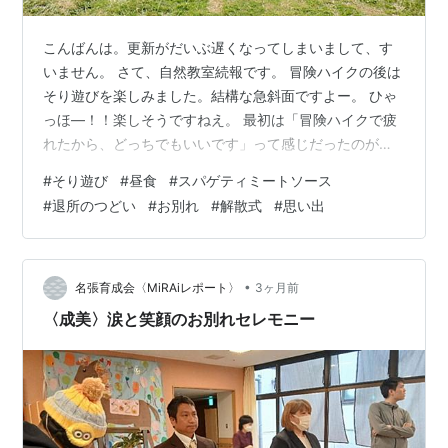
こんばんは。更新がだいぶ遅くなってしまいまして、す
いません。 さて、自然教室続報です。 冒険ハイクの後は
そり遊びを楽しみました。結構な急斜面ですよー。 ひゃ
っほ―！！楽しそうですねえ。 最初は「冒険ハイクで疲
れたから、どっちでもいいです」って感じだったのが、
やってみれば大興奮。 ん？たこ焼き屋さんみたいな人が
#
そり遊び
#
昼食
#
スパゲティミートソース
いるぞ…。右側の人。 楽しいひと時を過ごしました。 八
#
退所のつどい
#
お別れ
#
解散式
#
思い出
ヶ岳少年自然の家での最後の食事です。 メニューはこち
ら。スパゲティミートソースです。 みんな何杯もおかわ
りして、たくさん食べていましたね。 自然の家での最後
のイベント、退所のつどいです。 職員の方からもお話を
•
名張育成会〈MiRAiレポート〉
3ヶ月前
していただきました。 この方…
〈成美〉涙と笑顔のお別れセレモニー