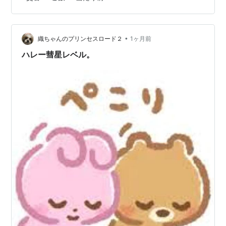
に。 朝の会では、生き物を飼うということ、生と死につ
いてしっかりとお話しした。 今日は結局校外学習がある
ため、何もしてあげられず。 明日にお葬式とお墓作りに
なるだろう。 ２限からは猛暑の中で町探検に出かけた。
•
織ちゃんのプリンセスロード２
1ヶ月前
前日には、子供たちが必死に考え…
ハレー彗星レベル。