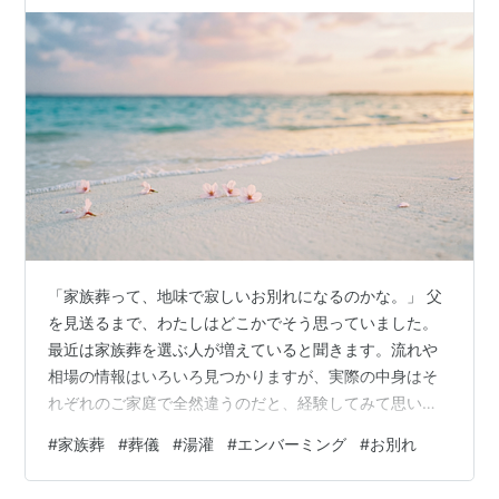
「家族葬って、地味で寂しいお別れになるのかな。」 父
を見送るまで、わたしはどこかでそう思っていました。
最近は家族葬を選ぶ人が増えていると聞きます。流れや
相場の情報はいろいろ見つかりますが、実際の中身はそ
れぞれのご家庭で全然違うのだと、経験してみて思いま
した。 今日は、わが家の話を書きます。何も決めていな
#
家族葬
#
葬儀
#
湯灌
#
エンバーミング
#
お別れ
かったわたしたちが、結果的に父らしい見送りをできた
理由について。 何も決めていなかった。それでも形には