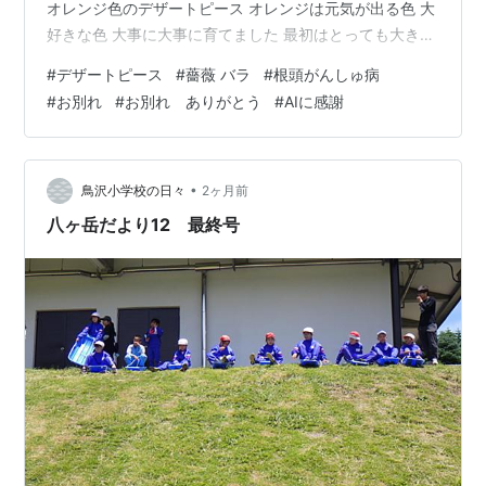
オレンジ色のデザートピース オレンジは元気が出る色 大
好きな色 大事に大事に育てました 最初はとっても大きな
花でした だんだんと小さくなり 今年は花芽が枯れてしま
#
デザートピース
#
薔薇 バラ
#
根頭がんしゅ病
うのです 何かの病気かと思っていましたら 株元に大きな
#
お別れ
#
お別れ ありがとう
#
AIに感謝
コブを発見 初めは何かしらと不思議でしたが ネットで調
べているうち 根頭癌腫病らしいと診断 もう廃棄しか選択
肢がなくて 復活は無理そうです 何気にチャットGPTに
デザートピースの絵を描いてと お願いしましたら 丁寧に
•
鳥沢小学校の日々
2ヶ月前
対応…
八ヶ岳だより12 最終号