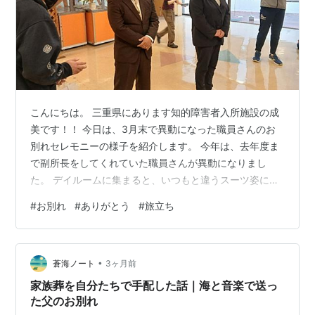
こんにちは。 三重県にあります知的障害者入所施設の成
美です！！ 今日は、3月末で異動になった職員さんのお
別れセレモニーの様子を紹介します。 今年は、去年度ま
で副所長をしてくれていた職員さんが異動になりまし
た。 デイルームに集まると、いつもと違うスーツ姿に皆
少しソワソワ… 何となく察している方、どうしたの？い
#
お別れ
#
ありがとう
#
旅立ち
つもと違うね、と不思議そうな方、いつも通り過ごして
いる方と皆それぞれですが興味津々。 所長からの挨拶と
紹介で異動の報告。 今まで一緒に過ごしていた職員さん
•
がいなくなるというお話と、いつも笑顔だった職員さん
蒼海ノート
3ヶ月前
の真剣な顔に皆どことなく落ち着かない様子… 用意した
家族葬を自分たちで手配した話｜海と音楽で送っ
お花を職員さんと一緒にプレゼント💐 …
た父のお別れ