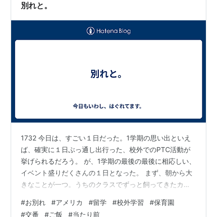
厳かに。 当然クラスの全員が…
別れと。
1732 今日は、すごい１日だった。1学期の思い出といえ
ば、確実に１日ぶっ通し出行った、校外でのPTC活動が
挙げられるだろう。 が、1学期の最後の最後に相応しい、
イベント盛りだくさんの１日となった。 まず、朝から大
きなことが一つ。うちのクラスでずっと飼ってきたカナ
ヘビの一匹、「かなちゃん」がお亡くなりになったの
#
お別れ
#
アメリカ
#
留学
#
校外学習
#
保育園
だ。 朝子供たちが登校すると、もう目を覚さない状態
#
交番
#
ご飯
#
当たり前