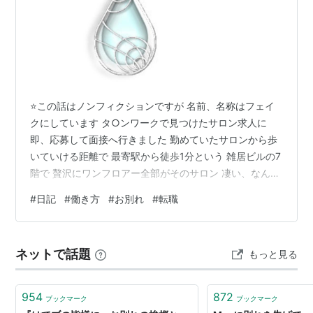
⭐この話はノンフィクションですが 名前、名称はフェイ
クにしています タ○ンワークで見つけたサロン求人に
即、応募して面接へ行きました 勤めていたサロンから歩
いていける距離で 最寄駅から徒歩1分という 雑居ビルの7
階で 贅沢にワンフロアー全部がそのサロン 凄い、なんて
立派な・・・・ 面接はお店が開く前の時間でした 面接に
#
日記
#
働き方
#
お別れ
#
転職
来ました、よろしくお願いいたします ｢店長の佐伯です｣
すぐに整体とリフレクソロジーの 技術チェックをして合
格をもらい ｢即戦力ね！いつからこれる？｣ 今のお店は 2
ネットで話題
もっと見る
週間前に退職を申請する決まりなので 2週間後から大丈
夫です ｢わかりました。1人では決められないので オーナ
ーと副…
954
872
ブックマーク
ブックマーク