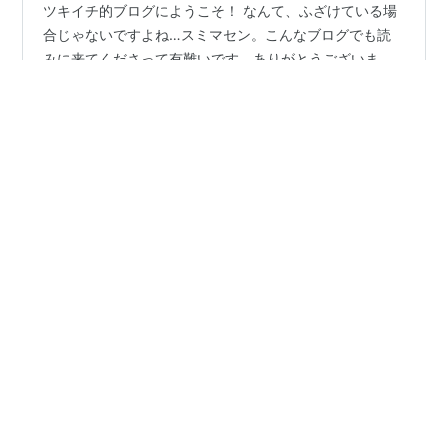
ツキイチ的ブログにようこそ！ なんて、ふざけている場
合じゃないですよね…スミマセン。こんなブログでも読
みに来てくださって有難いです。ありがとうございま
す。 書きたいな、書いておきたいな、とか思うことはい
っぱいあったんですが、なんだかすぐにいろいろと忘れ
てしまい、飲んでいる薬も副作用があるので、私もいい
#
介護
#
在宅介護
#
年度末
#
異動
#
お別れ