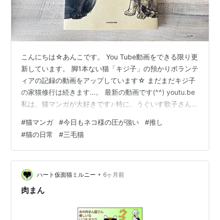
こんにちは☆あんこです。 You Tube動画をできる限り更
新しています。 脚1本ない猫「キジ子」の預かりボランテ
ィアの記録の動画をアップしています☆ まだまだキジ子
の家猫修行は続きます…。 最新の動画です(^^) youtu.be
私は、猫マンガが大好きです♪ 特に、うぐいす歌子さんの
猫マンガに、ハマっています☆ hanatomio.hateblo.jp 今
#
猫マンガ
#
今日もネコ様の圧が強い
#
推し
年の1月になりますが、「今日もネコ様の圧が強い」の待
#
猫の日常
#
三毛猫
望の2巻が出まして、恥ずかしながら、Amazonで予約し
て購入しました(*´ω｀*) 「今日もネコ様の圧が強い」第
2巻 「人間ッ哀れッ！」 あの「圧が強すぎて、たまらな
い…！」と話題の猫…
•
ハート仮面猫ミルニー
6ヶ月前
肉まん