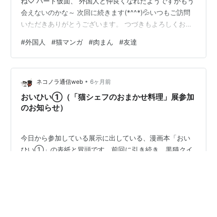
ね♡ ハート仮面、 外国人と仲良くなれたようですがもう
会えないのかな～ 次回に続きます(*^^*)💦いつもご訪問
いただきありがとうございます。 つづきもよろしくお願
いします♫♫
#
外国人
#
猫マンガ
#
肉まん
#
友達
•
ネコノラ通信web
6ヶ月前
おいひい①（「猫シェフのおまかせ料理」展参加
のお知らせ）