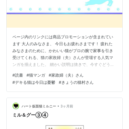
ページ内のリンクには商品プロモーションが含まれてい
ます 大人のみなさま、 今日もお疲れさまです！ 疲れた
みなさまのために、かわいい猫がプロの腕で家事を引き
受けてくれる、猫の家政婦（夫）さんが登場する人気マ
ンガを揃えました。 細かい説明は抜きで、今すぐどう
ぞ！ ＼読みたい項目をタップ／ ■目次■ 第３位 「家政
#
読書
#
猫マンガ
#
家政婦（夫）さん
婦よんだら猫がきた」沼原望：家事代行サービスに電話
#
デキる猫は今日は憂鬱
#
きょうの猫村さん
したら、かわいい猫たちが 第２位 「デキる猫は今日も憂
鬱」山田ヒツジ：諭吉、うちに来て！ 第１位 「きょうの
猫村さん」ほしよりこ：猫村さ～ん、よろしければわが
家にもお越しになって♪ 第３位 「家政婦よんだら猫がき
•
ハート仮面猫ミルニー
3ヶ月前
た」沼原望：家事代行サービス…
ミル＆グー③④