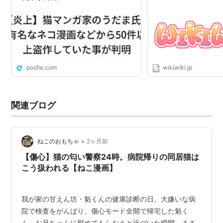
posfie.com
wikiwiki.jp
関連ブログ
•
ねこのおもちゃ
2ヶ月前
【傷心】猫の匂い警察24時。病院帰りの同居猫は
こう扱われる【ねこ漫画】
我が家の甘えん坊・魁くんの健康診断の日。大嫌いな病
院で検査をがんばり、傷心モード全開で帰宅した魁く
ん。お兄ちゃんに慰めてもらおうと近づいた瞬間、まさ