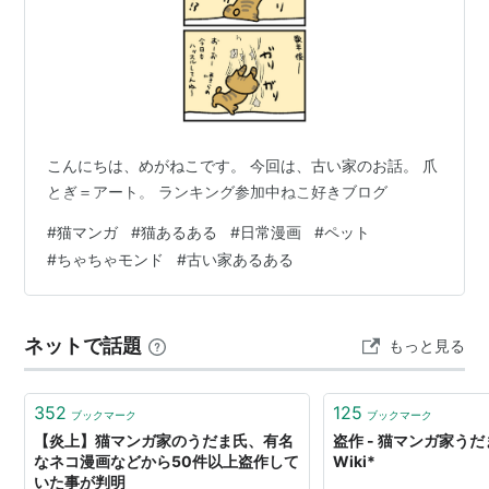
こんにちは、めがねこです。 今回は、古い家のお話。 爪
とぎ＝アート。 ランキング参加中ねこ好きブログ
#
猫マンガ
#
猫あるある
#
日常漫画
#
ペット
#
ちゃちゃモンド
#
古い家あるある
ネットで話題
もっと見る
352
125
ブックマーク
ブックマーク
【炎上】猫マンガ家のうだま氏、有名
盗作 - 猫マンガ家う
なネコ漫画などから50件以上盗作して
Wiki*
いた事が判明