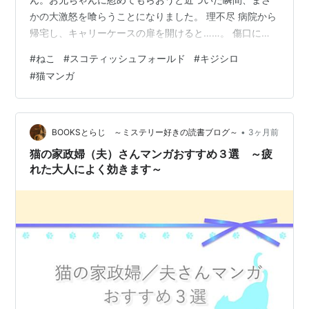
かの大激怒を喰らうことになりました。 理不尽 病院から
帰宅し、キャリーケースの扉を開けると……。 傷口に塩
を塗るような大激怒っぷりに、魁くんはガーンと大ショ
#
ねこ
#
スコティッシュフォールド
#
キジシロ
ック。 実はこれ、キレ散らかしているゆきちも一緒に病
#
猫マンガ
院に行って予防接種を受けているのです。 お前も病院臭
いんだが…こんな理不尽大王いるでしょうか。。笑 今日
もお時間いただきありがとうございましたฅ(ΦωΦ)ฅ この
記事の検印：魁 リッチェル キャンピングキャリーファイ
•
BOOKSとらじ ～ミステリー好きの読書ブログ～
3ヶ月前
ンダブルドアS ブルー リッ…
猫の家政婦（夫）さんマンガおすすめ３選 ～疲
れた大人によく効きます～