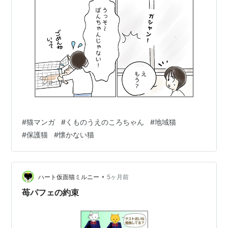
#
猫マンガ
#
くものうえのころちゃん
#
地域猫
#
保護猫
#
懐かない猫
•
ハート仮面猫ミルニー
5ヶ月前
苺パフェの約束