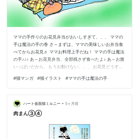
ママの手作りのお花見弁当がおいしすぎて、、、 ママの
手は魔法の手の巻 さ～まずは、ママの美味しいお弁当食
べてからお花見♬ ママお料理上手だね！ ママの手は魔法
の手♪♪♪ あ～お花見弁当、全部残さず食べたよ♪ あ～お腹
いっぱいだから、もうお動けない、、、 お花見どうする
の？ また明日来よう♪ ママの手は魔法の手～♪ ママの美
#
猫マンガ
#
猫イラスト
#
ママの手は魔法の手
味しいお花見弁当沢山持ってまたあした来ようね！！！
ママの手は魔法の手～♪ ママにとって子供たちのこの言葉
はまさに魔法の言葉でした(^^♪ 嬉しくなって美味しいお
•
料理を頑張れる♪ 頑張らされる？♪ 不思議な言葉・・・マ
ハート仮面猫ミルニー
5ヶ月前
マの手は魔法の手♪ 描きなぐりおいらとあたしの猫マンガ
肉まん③④
のふ…