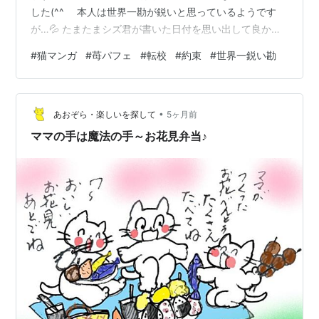
した(^^ゞ 本人は世界一勘が鋭いと思っているようです
が…💦 たまたまシズ君が書いた日付を思い出して良かっ
たです。 苺の季節ですが甘酸っぱい感じにはなりません
#
猫マンガ
#
苺パフェ
#
転校
#
約束
#
世界一鋭い勘
ね～ハート仮面(^^;)いつもご訪問いただきありがとうご
ざいます。 次回もよろしくお願いいたします。
•
あおぞら・楽しいを探して
5ヶ月前
ママの手は魔法の手～お花見弁当♪