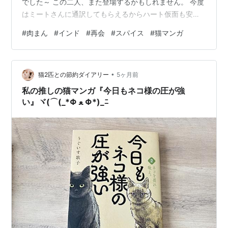
でした～ この二人、また登場するかもしれません。 今度
はミートさんに通訳してもらえるからハート仮面も安心
ですね(^^ゞいつもご訪問いただきありがとうございま
#
肉まん
#
インド
#
再会
#
スパイス
#
猫マンガ
す。 次回もよろしくお願いいたします。
•
猫2匹との節約ダイアリー
5ヶ月前
私の推しの猫マンガ『今日もネコ様の圧が強
い』ヾ(⌒(_*Φ ﻌ Φ*)_ﾆ