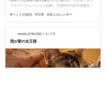
フラワー デコパージュ(石鹸)、子猫時代の鈴付首輪等 お
供え？がどんどん増えていった(^^;) 卓上カレンダーはい
#
ペットの命日
#
10年
#
卓上カレンダー
つも蘭丸(=^・^=) ⤴ChatGPTさんに背景ぼかしを依頼… ⤴
カレンダーが変更されている(ﾟдﾟ)！ (左)2026⇒2021
Copilotさんだと…⤵ (左)2026⇒2024 (右)2025⇒2026 等
•
AIは、数字が苦手なのかなぁ？？！ 蘭丸さ…
mosaic_078の日記
8ヶ月前
我が家の女王様