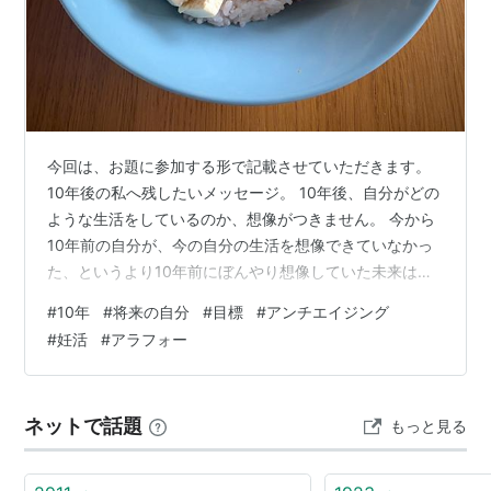
今回は、お題に参加する形で記載させていただきます。
10年後の私へ残したいメッセージ。 10年後、自分がどの
ような生活をしているのか、想像がつきません。 今から
10年前の自分が、今の自分の生活を想像できていなかっ
た、というより10年前にぼんやり想像していた未来は、
今の自分の生活ではなかったと思うからです。 ですが、
#
10年
#
将来の自分
#
目標
#
アンチエイジング
この10年の生活の結果が今の自分を作り上げたことは紛
#
妊活
#
アラフォー
れもない事実です。 そこで、この先10年をどう生きるか
をこの機会に考えてみようと思います。 まずは自分の人
生を10年単位で振り返ってみて、次のステップを予想し
ネットで話題
もっと見る
てみようと思います。 0〜10歳ごろ： 想像的なことが好
きだった。ごっこ遊…