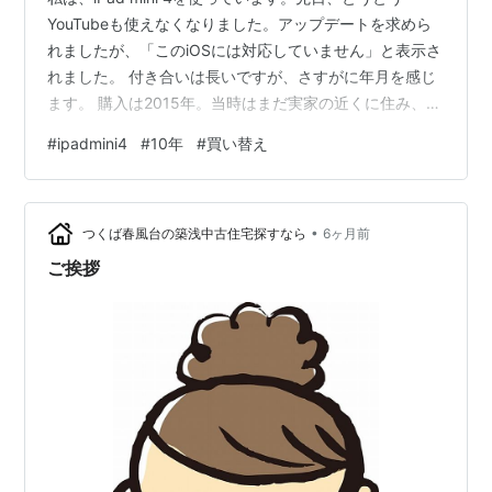
YouTubeも使えなくなりました。アップデートを求めら
れましたが、「このiOSには対応していません」と表示さ
れました。 付き合いは長いですが、さすがに年月を感じ
ます。 購入は2015年。当時はまだ実家の近くに住み、電
車で通勤していました。スマートフォンは持っておら
#
ipadmini4
#
10年
#
買い替え
ず、ガラケーの時代です。メールの確認やニュース、本
を読むことは、このiPadに任せていました。通勤時間を
共に過ごした端末です。 上京してからも使い続けまし
•
た。スマートフォンを持つようになっても、画面の大き
つくば春風台の築浅中古住宅探すなら
6ヶ月前
さがちょうどよく、電子書籍や動画を見るには便利でし
ご挨拶
た。特別に意識すること…