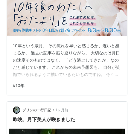
10年という歳月。 その流れを早いと感じるか、遅いと感
じるか。 過去の記事を振り返りながら、 大切なのは月日
の速度そのものではなく、 「どう過ごしてきたか」なの
だと感じています。 これからの未来予想図も、 自分が笑
顔でいられるように描いていきたいものですね。 今回の
テーマは 「はたらく気分を転換させる深呼吸マガジン」
#
10年
からの募集。 本来なら、現役で働く方々が未来を描くた
めのお手紙を 期待されているはず。 リタイアした身での
応募は、ちょっとお門違いだったでしょうか（^^ゞ けれ
•
ど振り返れば、 私は人生の節目となる「10年」という単
プリンの一行日記
1ヶ月前
位を、 いつも意識して過ごしてきたように思います。
昨晩、月下美人が咲きました
「私は私を、一番…