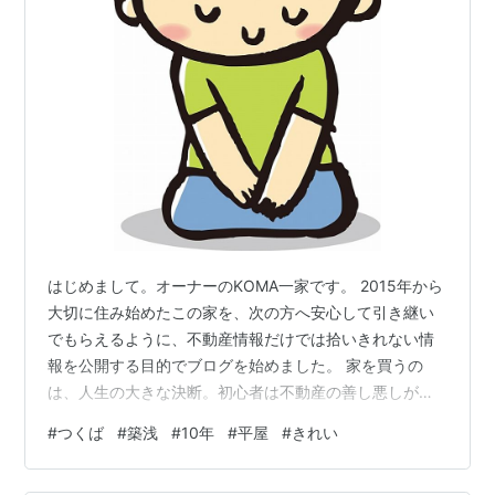
はじめまして。オーナーのKOMA一家です。 2015年から
大切に住み始めたこの家を、次の方へ安心して引き継い
でもらえるように、不動産情報だけでは拾いきれない情
報を公開する目的でブログを始めました。 家を買うの
は、人生の大きな決断。初心者は不動産の善し悪しが分
からず、ババを掴んでしまうかも💦って不安になっちゃ
#
つくば
#
築浅
#
10年
#
平屋
#
きれい
いますよね。 そんな不安をサポートしたい、買主・売主
共に「満足」して進みたい、という思いでおります。 い