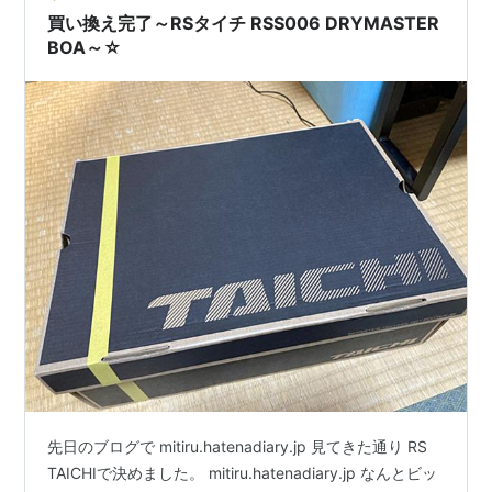
「好きなんだねえ、この子」と思ってそのシーンを観て
買い換え完了～RSタイチ RSS006 DRYMASTER
いたのを憶え…
BOA～☆
先日のブログで mitiru.hatenadiary.jp 見てきた通り RS
TAICHIで決めました。 mitiru.hatenadiary.jp なんとビッ