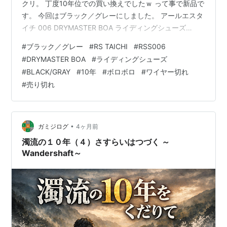
クリ。 丁度10年位での買い換えでしたｗ って事で新品で
す。 今回はブラック／グレーにしました。 アールエスタ
イチ 006 DRYMASTER BOA ライディングシューズ
RSS006 ブラック/ホワイト サイズ:27.0cm TAICHI
#
ブラック／グレー
#
RS TAICHI
#
RSS006
Amazon yahoo.jp ・・・というか、ブラック／ホワイト
#
DRYMASTER BOA
#
ライディングシューズ
の25.0がどれだけ探して、待ってても出ないのよね。 ブ
#
BLACK/GRAY
#
10年
#
ボロボロ
#
ワイヤー切れ
ラック／グレーの25.0も何とか買えた感じ。 はい、新旧
#
売り切れ
比較です。 10…
•
ガミジログ
4ヶ月前
濁流の１０年（４）さすらいはつづく ～
Wandershaft～