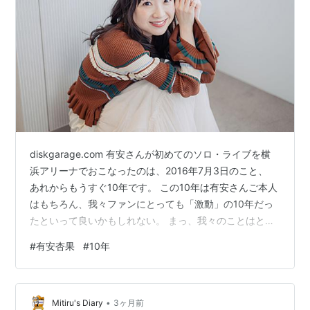
diskgarage.com 有安さんが初めてのソロ・ライブを横
浜アリーナでおこなったのは、2016年7月3日のこと、
あれからもうすぐ10年です。 この10年は有安さんご本人
はもちろん、我々ファンにとっても「激動」の10年だっ
たといって良いかもしれない。 まっ、我々のことはとも
かく、この10年の有安さんの努力と進化は、本当に目を
#
有安杏果
#
10年
見張るものがあると思う。 ギターなどの楽器演奏はもも
クロ時代からちょこちょこ学んでいたし、某CS番組でア
ルフィーの坂崎さんの横にちょこんと座って、坂崎さん
•
のギター演奏を興味津々に見ていたのが印象的でした。
Mitiru's Diary
3ヶ月前