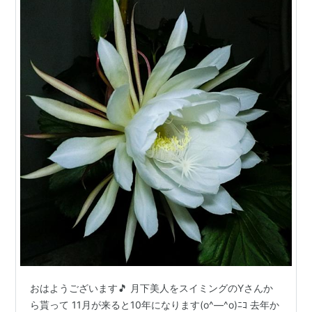
おはようございます🎵 月下美人をスイミングのYさんか
ら貰って 11月が来ると10年になります(o^―^o)ﾆｺ 去年か