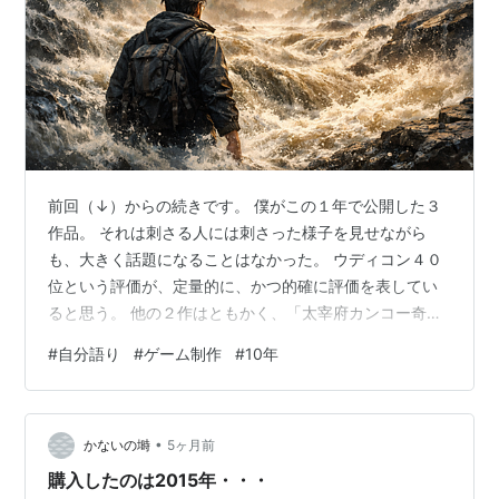
前回（↓）からの続きです。 僕がこの１年で公開した３
作品。 それは刺さる人には刺さった様子を見せながら
も、大きく話題になることはなかった。 ウディコン４０
位という評価が、定量的に、かつ的確に評価を表してい
ると思う。 他の２作はともかく、「太宰府カンコー奇聞
わたる」は、自分で遊んでいて「悪くない出来」だとは
#
自分語り
#
ゲーム制作
#
10年
思う。 でも「面白いゲームを作れば遊んでもらえる」わ
けではないのだ。 「面白そう」でなければ触ってすらも
らえないのだ。 では触ってもらえさえれば楽しんでもら
•
えるのだろうか。 いや、手触りや演出が悪ければ遊び続
かないの塒
5ヶ月前
けてもらえない。 ゲームに仕込まれたメカニクスやシナ
購入したのは2015年・・・