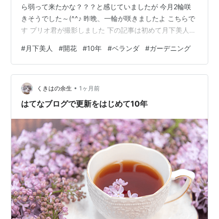
ら弱って来たかな？？？と感じていましたが 今月2輪咲
きそうでした～(^^♪ 昨晩、一輪が咲きましたよ こちらで
す プリオ君が撮影しました 下の記事は初めて月下美人が
咲いた記事です かなり興奮をした思い出です
#
月下美人
#
開花
#
10年
#
ベランダ
#
ガーデニング
purinjuly.hatenablog.com 何回開花を見ても興奮します
ね 良い香りです では準備をして買い出しです gooから来
ました応援よろしくお願いいたしますm(__)m ランキング
•
参加中gooからきました ランキング参加中ハンドメイド
くきはの余生
1ヶ月前
ランキング参加中ガーデニン…
はてなブログで更新をはじめて10年