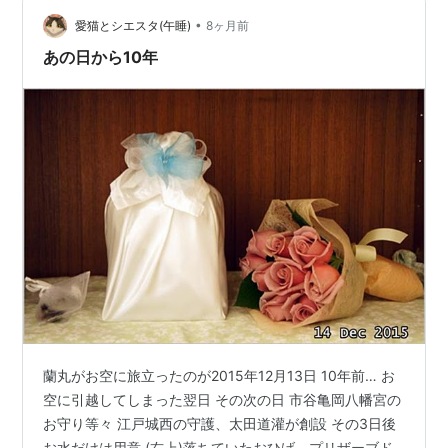
きなり不動産屋に連絡するのは怖い、距離を保って質問
•
したいという方、大歓迎。コメント欄から質問をお寄せ
愛猫とシエスタ(午睡)
8ヶ月前
ください。 補足いたしますと、お願いしている不動産屋
あの日から10年
さんは、今まであった中で一番利益を追…
蘭丸がお空に旅立ったのが2015年12月13日 10年前… お
空に引越してしまった翌日 その次の日 市谷亀岡八幡宮の
お守り等々 江戸城西の守護、太田道灌が創設 その3日後
お水だけは用意 (右上)落ちていたおひげ、プリザーブド