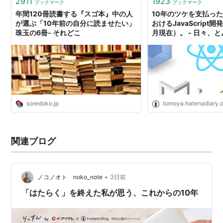
2911
1923
ブックマーク
ブックマーク
年間120冊読書する『スゴ本』中の人
10年のツケを支払っ
が選ぶ「10年前の自分に読ませたい」
おけるJavaScript開
珠玉の6冊- それどこ
月現在）。 - 日々、
soredoko.jp
tomoya.hatenadiary.
関連ブログ
•
ノコノオト noko_note
3日前
「はたらく」を終えた私が思う、これからの10年