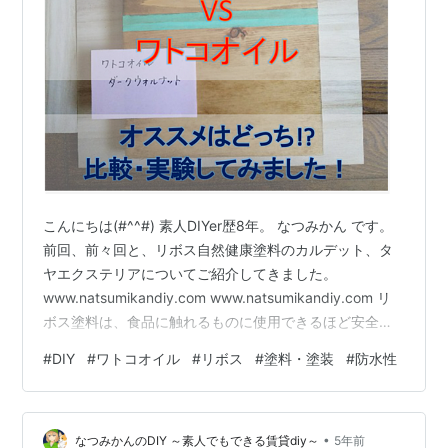
こんにちは(#^^#) 素人DIYer歴8年。 なつみかん です。
前回、前々回と、リボス自然健康塗料のカルデット、タ
ヤエクステリアについてご紹介してきました。
www.natsumikandiy.com www.natsumikandiy.com リ
ボス塗料は、食品に触れるものに使用できるほど安全性
が高く、防水性も高いのでデスクやテーブルにも安心し
#
DIY
#
ワトコオイル
#
リボス
#
塗料・塗装
#
防水性
て使えます。（タヤエクステリアは屋外や水廻りにも向
きます） 施工時の嫌な匂いもなく、スポンジなどでざっ
くり塗ってふき取るだけと、とっても簡単！初心者さん
•
や小さなお子様、ペットと暮らす方に特におすすめした
なつみかんのDIY ～素人でもできる賃貸diy～
5年前