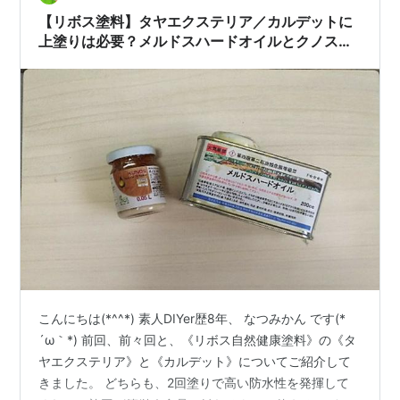
い塗料です。 カルデットとタヤエクステリアは混…
【リボス塗料】タヤエクステリア／カルデットに
上塗りは必要？メルドスハードオイルとクノスで
実験✨～ホワイト編～【リボス自然健康塗料】
こんにちは(*^^*) 素人DIYer歴8年、 なつみかん です(*
´ω｀*) 前回、前々回と、《リボス自然健康塗料》の《タ
ヤエクステリア》と《カルデット》についてご紹介して
きました。 どちらも、2回塗りで高い防水性を発揮して