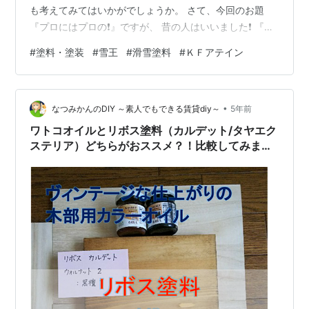
も考えてみてはいかがでしょうか。 さて、今回のお題
『プロにはプロの❗』ですが、 昔の人はいいました❗ 『弘
法筆を選ばず❗』 (意味は自分で調べてくださいね～) です
#
塗料・塗装
#
雪王
#
滑雪塗料
#
ＫＦアテイン
が、いかがでしょうか？ この世の職人さんは ＤＩＹ用の
用具を使っているでしょうか？ ムシバは、元々塗装工場
で塗装をしておりました。 用具や使うものはＤＩＹで使
•
うようなものはひとつもなく やはり、その作業に特化し
なつみかんのDIY ～素人でもできる賃貸diy～
5年前
たプロ仕様の物を使っておりました。 塗料も当然、その
ワトコオイルとリボス塗料（カルデット/タヤエク
被塗物にあった…
ステリア）どちらがおススメ？！比較してみまし
た✨