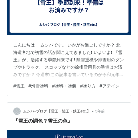
こんにちは！ ムシバです。 いかがお過ごしですか？ 北
海道各地で初雪の話が聞こえてきました❗ いよいよ❗ 『雪
王』が、活躍する季節到来です❗ 除雪重機や排雪用のダン
プやトラック、 スコップなどの徐排雪用具の準備はお済
みですか？ 今週末(この記事を書いているのが令和元年11
月14日)には まとまった雪が降るとの予報もあるようです
#
雪王
#
滑雪塗料
#
塗料・塗装
#
塗り方
#
アテイン
❗ ( ﾟдﾟ)ﾊｯ! もし❗ まだ、雪王の塗装が終わってない 貴兄淑
女の皆さん 急いでください❗ !!ヽ(ﾟдﾟヽ)(ﾉﾟдﾟ)ﾉ!! いくら
旧雪王より乾燥が速くなっているからといっても 完全乾
•
燥には、ある程度の時間が必要です❗ (|| ゜Д゜) さぁ❗急ぎ
ムシバ-ブログ【雪王・陸王・鉄王etc.】
5年前
ましょう❗今…
『雪王の調色？雪王の色』