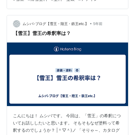
ら 白華しやすくなります。 ( ; ﾟДﾟ) 暖かい時期にはしっ
かり膜厚を着けることが出来たのに 乾燥等の事情のた
め、塗膜を薄くしかつけられない❗ おまけに、今年の『雪
•
王』の製造は終了いたしましたので 在庫がなくなれば、
ムシバ-ブログ【雪王・陸王・鉄王etc.】
5年前
希望の色を入手できない恐…
【雪王】雪王の希釈率は？
こんにちは！ ムシバです。 今回は、「雪王」の希釈につ
いてお話ししたいと思います。 そもそもなぜ塗料って希
釈するのでしょうか？ |＾▽＾)ノ 「そりゃ～、カタログ