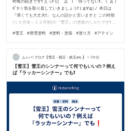
昨晩の続きです❗ えっ❗ (|| ゜Д゜) 「待ってない❗」 ( ﾟдﾟ)
ﾎﾟｶｰﾝ 気を取り直していきましょう❗ ( ≧∀≦)ノ 本日は
『薄くても大丈夫❗』 なんの話かと言いますと この時期
(１０月末～１２月初)の『雪王』の塗装のしかたです❗ で
すが、今日の雪❗ 雪❗ 雪❗ ちょっとだけ間に合わなかった
#
雪王
#
滑雪塗料
#
塗料・塗装
#
塗り方
#
アテイン
かも❗ (|| ゜Д゜) なんとかなると思えばなんとかなる❗ (
≧∀≦)ノ だって、今シーズンの冬の中で、 今日が一番秋
に近いのですから❗ 今日お話する塗装方法は 『絶対大丈
•
夫❗』 と、 『保証するものではありません』 ので、あ…
ムシバ-ブログ【雪王・陸王・鉄王etc.】
5年前
【雪王】雪王のシンナーって何でもいいの？例え
ば『ラッカーシンナー』でも❗