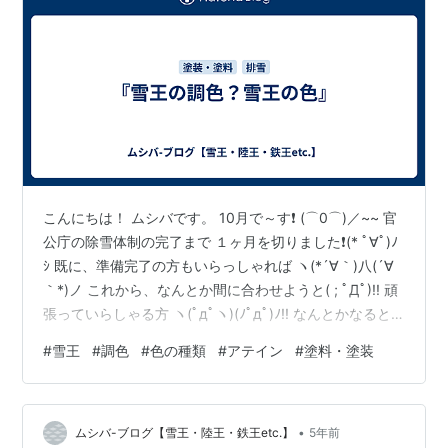
こんにちは！ ムシバです。 10月で～す❗ (⌒0⌒)／~~ 官
公庁の除雪体制の完了まで １ヶ月を切りました❗(* ﾟ∀ﾟ)ﾉ
ｼ 既に、準備完了の方もいらっしゃれば ヽ(*´∀｀)八(´∀
｀*)ノ これから、なんとか間に合わせようと( ; ﾟДﾟ)!! 頑
張っていらしゃる方 ヽ(ﾟдﾟヽ)(ﾉﾟдﾟ)ﾉ!! なんとかなると
思えば、なんとかなるものです❗ 思っているだけで行動し
#
雪王
#
調色
#
色の種類
#
アテイン
#
塗料・塗装
なければなんともなりませんが…。 ┐('～`;)┌ さて 今回
は、最近お問い合わせが多い『雪王の色』に 関してお話
ししたいと思います。 思えば、今まで一度も『雪王』の
•
色に関して お伝えしなかったような気がいたします。
ムシバ-ブログ【雪王・陸王・鉄王etc.】
5年前