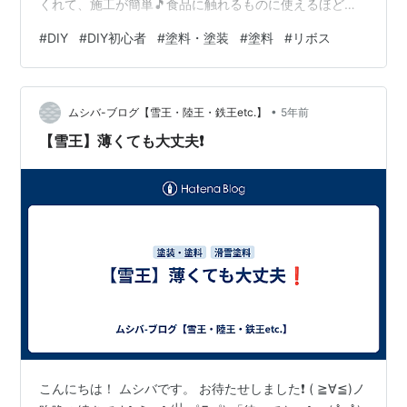
くれて、施工が簡単🎵食品に触れるものに使えるほど安
全性が高い🎵ということでおすすめの塗料です(*^^*)
#
DIY
#
DIY初心者
#
塗料・塗装
#
塗料
#
リボス
www.natsumikandiy.com www.natsumikandiy.com
で、この『タヤエクステリア』と『カルデット』。 詳し
く調べていると、《上塗り》についての記述を目にする
•
んですよね。 標準の塗り方としても、下のように説明さ
ムシバ-ブログ【雪王・陸王・鉄王etc.】
5年前
れています。 ”カルデット…
【雪王】薄くても大丈夫❗
こんにちは！ ムシバです。 お待たせしました❗ ( ≧∀≦)ノ