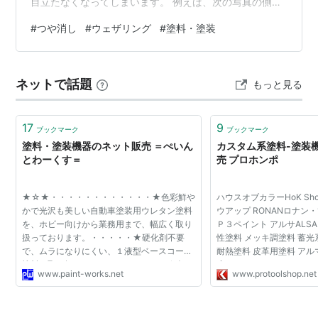
目立たなくなってしまいます。 例えば、次の写真の側面
の白い汚し塗装に注目してください。 上がつや消し塗装
#
つや消し
#
ウェザリング
#
塗料・塗装
前、下がつや消し塗装後になります。製作記録のために
撮った写真だったため、撮影条件が違い過ぎて色味がま
るで別物ですが、同じキットの同じ個所です。特に右端
ネットで話題
もっと見る
の白い縦線を上下で比較すると、つや消しによって埋も
れてしまったのがわかると思います。 もちろん撮影条件
が異なる写真のみでの単純比較はできません。ま…
17
9
ブックマーク
ブックマーク
塗料・塗装機器のネット販売 ＝ぺいん
カスタム系塗料-塗装
とわーくす＝
売 プロホンポ
★☆★・・・・・・・・・・・・★色彩鮮や
ハウスオブカラーHoK Show 
かで光沢も美しい自動車塗装用ウレタン塗料
ウアップ RONANロナン・
を、ホビー向けから業務用まで、幅広く取り
Ｐ３ペイント アルサALS
扱っております。・・・・・★硬化剤不要
性塗料 メッキ調塗料 蓄光
で、ムラになりにくい、１液型ベースコート
耐熱塗料 皮革用塗料 アル
塗料も取り扱っています。・・・・・★色の
度クリヤ
www.paint-works.net
www.protoolshop.net
オーダーメイド（調色配合サービス）を承り
ます。あこがれの自動車の...