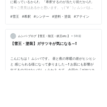
に載っているから❗」 「希釈するのが当たり前だから❗」
等々ご意見はあるかと思います。 ┐(´∀｀)┌ ムシバは
「塗りやすい粘度にするため」と聞いております。 カタ
#
雪王
#
希釈
#
シンナー
#
塗料・塗装
#
アテイン
ログに記載されている粘度はあくまでも目安でありま
す。 ( ; ﾟДﾟ) 濃すぎれば、塗りずらく、仕上がりが悪く
なるなどの恐れがあります。 逆に、薄めすぎると垂れや
•
すく、色の決まりが悪くなりますし、 規定の膜厚が得ら
ムシバ-ブログ【雪王・陸王・鉄王etc.】
5年前
れないなどの恐れがあります。 以上が一般的な塗料の場
【雪王・塗装】ガサツキが気になる～❗
合です。…