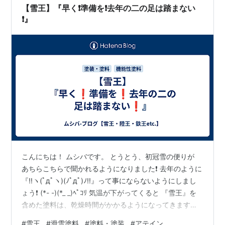
！！…
【雪王】『早く❗準備を❗去年の二の足は踏まない
❗』
こんにちは！ ムシバです。 とうとう、初冠雪の便りが
あちらこちらで聞かれるようになりました❗ 去年のように
『!!ヽ(ﾟдﾟヽ)(ﾉﾟдﾟ)ﾉ!!』って事にならないようにしまし
ょう❗ (*- -)(*_ _)ﾍﾟｺﾘ 気温が下がってくると 『雪王』を
含めた塗料は、乾燥時間がかかるようになってきます。
併せて、 この時期は日中と夜間の寒暖差が激しいことか
#
雪王
#
滑雪塗料
#
塗料・塗装
#
アテイン