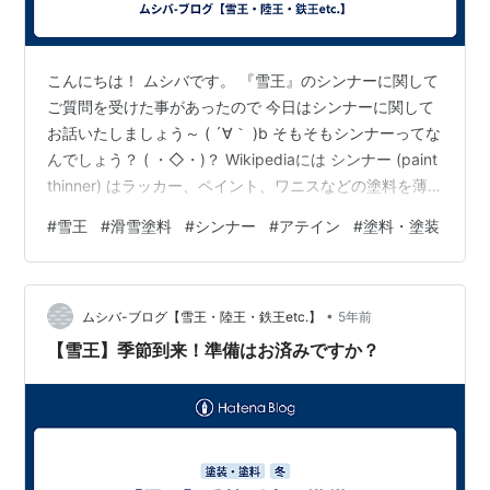
こんにちは！ ムシバです。 『雪王』のシンナーに関して
ご質問を受けた事があったので 今日はシンナーに関して
お話いたしましょう～ ( ´∀｀ )b そもそもシンナーってな
んでしょう？ ( ・◇・)？ Wikipediaには シンナー (paint
thinner) はラッカー、ペイント、ワニスなどの塗料を薄
めて粘度を下げるために用いられる有機溶剤である。
#
雪王
#
滑雪塗料
#
シンナー
#
アテイン
#
塗料・塗装
「うすめ液」とも呼ばれる。英語 thin は「薄める」を意
味する動詞である…。 と､記載されています。 シンナー
には それぞれの塗料に対応するために いろいろな種類が
•
あります。 エポキシシンナー、 ウレタンシンナー、 ラ
ムシバ-ブログ【雪王・陸王・鉄王etc.】
5年前
ッカーシンナー、 塗料用…
【雪王】季節到来！準備はお済みですか？