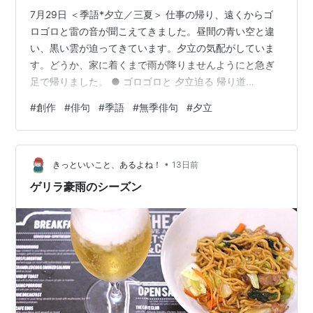
7月29日 ＜季語*夕立／三夏＞ 仕事の帰り、遠くからゴ
ロゴロと雷の音が聞こえてきました。昼間の青い空と違
い、黒い雲が迫ってきています。夕立の気配がしていま
す。どうか、家に着くまで雨が降りませんようにと急ぎ
足で帰りました。 ● ゴロゴロと 夕立迫る 帰り道
（7/29） ● 急ぎ足 近づく黒い 雲と雨 （7/29） ---------
#
創作
#
俳句
#
季語
#
無季俳句
#
夕立
------------------------------- instagram ＜poem_575 ＞
紙飛行機ドットコム --------------------------------------
-- ◆ AIイラストはFireflyを使って作成しました
•
きっといいこと、あるよね！
13日前
ゲリラ豪雨のシーズン