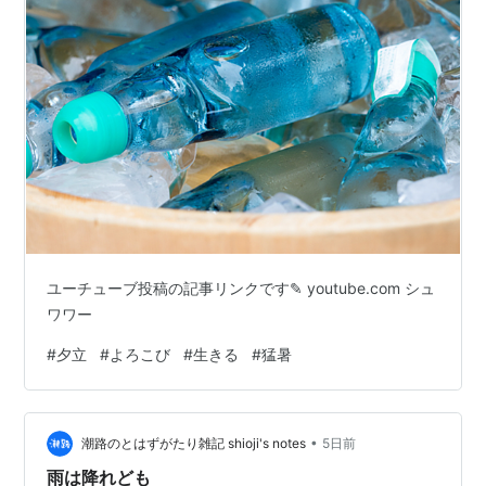
ユーチューブ投稿の記事リンクです✎ youtube.com シュ
ワワー
#
夕立
#
よろこび
#
生きる
#
猛暑
•
潮路のとはずがたり雑記 shioji's notes
5日前
雨は降れども