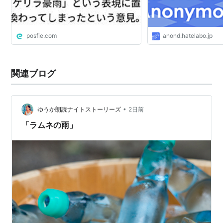
posfie.com
anond.hatelabo.jp
関連ブログ
•
ゆうか朗読ナイトストーリーズ
2日前
「ラムネの雨」