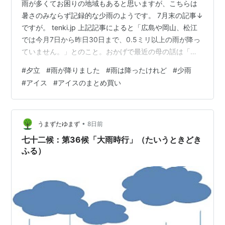
雨が多くてお困りの地域もあると思いますが、こちらは
暑さのみならず記録的な少雨のようです。 7月末の記事↓
ですが。 tenki.jp 上記記事によると「広島や岡山、松江
では今月7日から昨日30日まで、0.5ミリ以上の雨が降っ
ていません。」とのこと。おかげで最近の母の話は「少
しでいいから雨降らないかしらん、このままだと畑の作
#
夕立
#
雨が降りました
#
雨は降ったけれど
#
少雨
物が(以下略)」とばかり。 すると昨日夕方からですが、
#
アイス
#
アイスのまとめ買い
ほんと久しぶりにまとまった雨が降りました。それも夕
立というよりゲリラ雷雨の入り口のようなしっかりとし
たレベルで☔️。雷は鳴るわ風は吹くわ、もちろん雨はざ
ざ降りであたりはとってもしっとりと。気温もぐんと下
•
うまずたゆまず
8日前
がってきて、もう大喜び…
七十二候：第36候「大雨時行」（たいうときどき
ふる）