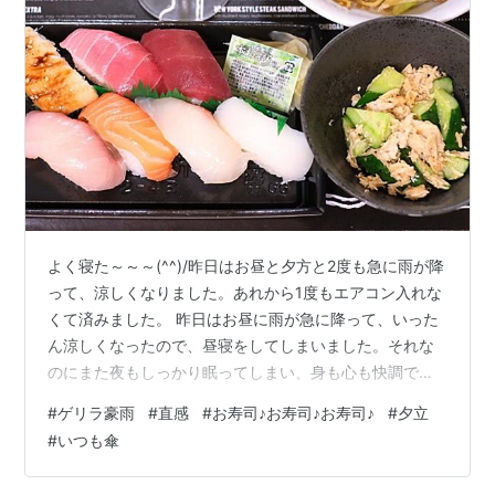
よく寝た～～～(^^)/昨日はお昼と夕方と2度も急に雨が降
って、涼しくなりました。あれから1度もエアコン入れな
くて済みました。 昨日はお昼に雨が急に降って、いった
ん涼しくなったので、昼寝をしてしまいました。それな
のにまた夜もしっかり眠ってしまい、身も心も快調で
す！！ 漢方の本にも「寝るのが一番のクスリ」とありま
#
ゲリラ豪雨
#
直感
#
お寿司♪お寿司♪お寿司♪
#
夕立
した。眠れなくても横になっているだけでも効果はある
#
いつも傘
そうです。この数日、運がいいのです。まずは金曜日。
夜に出かける時に何の根拠もなく傘が目について、つい