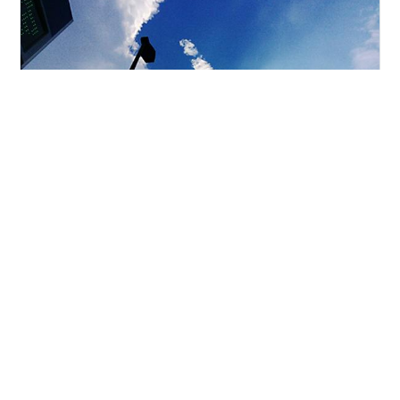
涼しくなって、ホッとひと息 午後遅くから夕方に掛け
て。成すすべもないほどの雨に烟る街を見つめジッと耐
える。文字どおり身動きが取れない豪雨でした。おそら
く今年始めて都心部を襲ったゲリラ豪雨だったのではな
いでしょうか。 雨が止み、窓を明けると湿っぽいけれど
涼しい風が吹き込んできました。豪雨が熱気を抑えてく