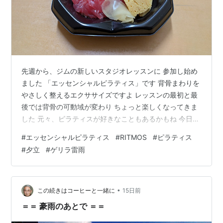
先週から、ジムの新しいスタジオレッスンに 参加し始め
ました 「エッセンシャルピラティス」です 背骨まわりを
やさしく整えるエクササイズですよ レッスンの最初と最
後では背骨の可動域が変わり ちょっと楽しくなってきま
した 元々、ピラティスが好きなこともあるかもね 今日も
3本のスタジオレッスンに参加できました 私は
#
エッセンシャルピラティス
#
RITMOS
#
ピラティス
「RITMOS」というレッスンが苦手で あまりにもできな
#
夕立
#
ゲリラ雷雨
くてレッスン後に落ち込みます 「399ちらし」を食べれ
ば元気になりますよね 今日も美味しかったです ごちそう
さまでした 今日も、夕立（ゲリラ雷雨？）がありました
ね お家の手前200m位のところで大粒の雨が降り始め 夕
•
この続きはコーヒーと一緒に
15日前
立前にお家に着くこと…
＝＝ 豪雨のあとで ＝＝