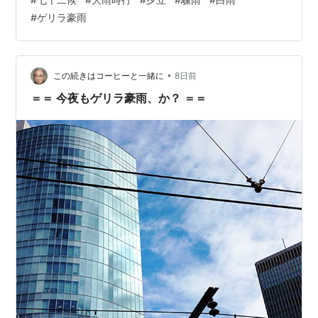
れ、 しばしば雷や雹（氷雨）を伴います。 この夕立の雨
#
ゲリラ豪雨
は、積乱雲の下だけに降り、 積乱雲とともに移動するた
め、 局地的でかつ一時的な雨です。 ある地域を境に、一
方では降っているのに 他方では晴れているなど、 局地的
な降り方をするため、 昔から「夕立」は「馬の背を分け
•
この続きはコーヒーと一緒に
8日前
る」とか 「馬の…
＝＝ 今夜もゲリラ豪雨、か？ ＝＝