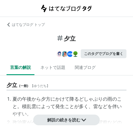
はてなブログ トップ
夕立
このタグでブログを書く
言葉の解説
ネットで話題
関連ブログ
夕立
(
一般
)
【
ゆうだち
】
夏の午後から夕方にかけて降るどしゃぶりの雨のこ
と。
積乱雲
によって発生ことが多く、雷などを伴い
やすい。
解説の続きを読む
政治家が夕方帰宅途中の有権者に対し、駅前などの
人の集まる場所で挨拶や演説をする行為。