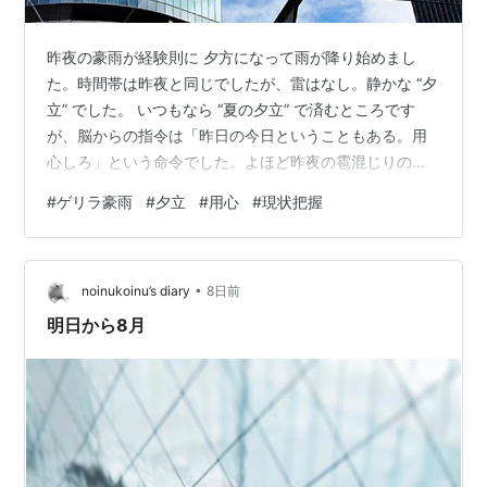
昨夜の豪雨が経験則に 夕方になって雨が降り始めまし
た。時間帯は昨夜と同じでしたが、雷はなし。静かな “夕
立” でした。 いつもなら “夏の夕立” で済むところです
が、脳からの指令は「昨日の今日ということもある。用
心しろ」という命令でした。よほど昨夜の雹混じりの豪
雨が頭の中に残っていたのでしょう。 降り始めた時は
#
ゲリラ豪雨
#
夕立
#
用心
#
現状把握
「用心するに越したことはない」と思っていましたが、
結局はただの夕立。昨夜のような危機感なんて一切な
し。むしろ、日中よりも蒸し暑くなってしまったため、
•
不快感は100パーセントになってしまったではないです
noinukoinu’s diary
8日前
か。 根拠薄弱な先入観や経験則が現実社会では役に立た
明日から8月
ないことが証明されたような夕方になっ…