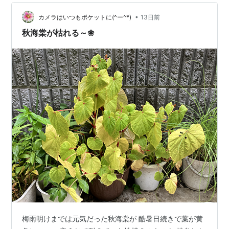
手に持って出かけました。自分でも（この時間から夕立
が降る訳ないよなぁ～でも持っていて邪魔じゃないか
•
カメラはいつもポケットに(^ー^*)
13日前
ら・・・）と思って手に持って出かけたら・…
秋海棠が枯れる～❀
梅雨明けまでは元気だった秋海棠が 酷暑日続きで葉が黄