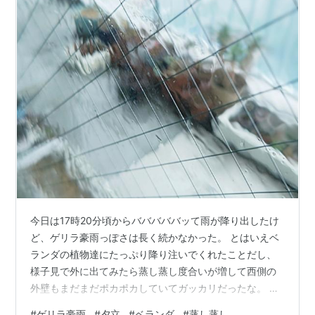
今日は17時20分頃からバババババッて雨が降り出したけ
ど、ゲリラ豪雨っぽさは長く続かなかった。 とはいえベ
ランダの植物達にたっぷり降り注いでくれたことだし、
様子見で外に出てみたら蒸し蒸し度合いが増して西側の
外壁もまだまだポカポカしていてガッカリだったな。 明
日から8月なんて信じられない。また1つ年を取ってしま
#
ゲリラ豪雨
#
夕立
#
ベランダ
#
蒸し蒸し