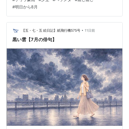
う😰
#
明日から8月
•
【五・七・五 絵日記】紙飛行機575号
11日前
黒い雲【7月の俳句】