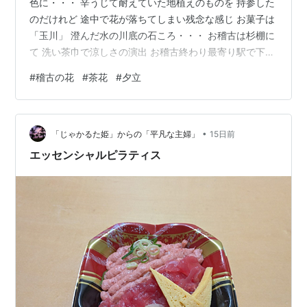
色に・・・ 辛うじて耐えていた地植えのものを 持参した
のだけれど 途中で花が落ちてしまい残念な感じ お菓子は
「玉川」 澄んだ水の川底の石ころ・・・ お稽古は杉棚に
て 洗い茶巾で涼しさの演出 お稽古終わり最寄り駅で下り
ると空が暗く 雷の音・・・急いで帰り暫くすると ザザ～
#
稽古の花
#
茶花
#
夕立
っと降り出し危機一髪 でありました⛆☔
•
「じゃかるた姫」からの「平凡な主婦」
15日前
エッセンシャルピラティス