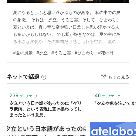
夏になると、ふと思い浮かぶものがある。 私の中での夏
の象徴。 それは、夕立。うろこ雲。そして、ひまわり。
夏といえば、真っ青な空や強い日差しを思い浮かべる人
も多いかもしれない。 でも私が好きなのは、夏の中にあ
る小さな変化や、その瞬間だけ感じられる空気。 夏の日
の夕立。 朝からギラギラと照りつける太陽。 道路から
#
夏の風景
#
夕立
#
うろこ雲
#
ひまわり
#
花の日
は、もやもやと立ち上っているように見える熱気。空気
は重たく、少しドヨヨーンとしている。 そんな時、急に
空が暗くなる。 「あっ、来るかも」 そう思った瞬間、風
ネットで話題
もっと見る
が変わる。 慌てて洗濯物を取り込む。 このザワザワする
感じが、なんとも夏らしい。 もちろん、近年の災害につ
ながるような激しい雨は別の…
239
146
ブックマーク
ブックマーク
夕立という日本語があったのに「ゲリ
「夕立や象を洗いてま
ラ豪雨」という表現に置き換わってし
まったという意見。