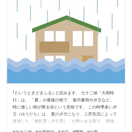
｢たいうときどきふる｣ と読みます。 七十二候「大雨時
行」は、 「夏」の最後の候で、 集中豪雨や夕立など、
時に激しい雨が降る頃という意味です。 この時季多い夕
立（ゆうだち）は、 夏の夕方になり、上昇気流によって
発達した 「積乱雲（夕立雲）」が降らせる雨で、 局地的
かつ一時的に 大粒の激しい雨が激しく地面に叩きつけら
#
七十二候
#
大雨時行
#
夕立
#
驟雨
#
白雨