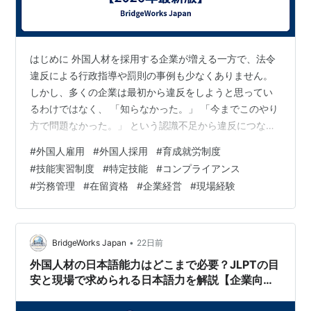
はじめに 外国人材を採用する企業が増える一方で、法令
違反による行政指導や罰則の事例も少なくありません。
しかし、多くの企業は最初から違反をしようと思ってい
るわけではなく、 「知らなかった。」 「今までこのやり
方で問題なかった。」 という認識不足から違反につなが
ってしまうケースが多くあります。 私はこれまで、中国
#
外国人雇用
#
外国人採用
#
育成就労制度
人技能実習生の通訳・生活支援として、多くの企業を訪
#
技能実習制度
#
特定技能
#
コンプライアンス
問し、外国人材と企業の双方をサポートしてきました。
#
労務管理
#
在留資格
#
企業経営
#
現場経験
現場では、「もう少し制度を理解していれば防げたの
に」と感じる場面を何度も見てきました。 この記事で
は、外国人雇用で実際によく見られる違反事例と、その
原因、企業が気を付けるべきポイントをわ…
•
BridgeWorks Japan
22日前
外国人材の日本語能力はどこまで必要？JLPTの目
安と現場で求められる日本語力を解説【企業向
け】