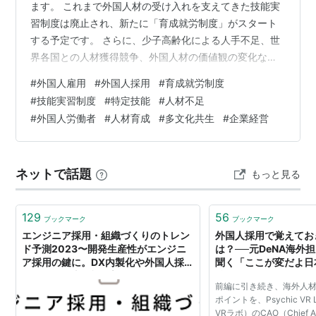
ます。 これまで外国人材の受け入れを支えてきた技能実
習制度は廃止され、新たに「育成就労制度」がスタート
する予定です。 さらに、少子高齢化による人手不足、世
界各国との人材獲得競争、外国人材の価値観の変化な
ど、日本企業を取り巻く環境は急速に変わっています。
#
外国人雇用
#
外国人採用
#
育成就労制度
私はこれまで、中国人技能実習生の通訳・生活支援とし
#
技能実習制度
#
特定技能
#
人材不足
て、多くの外国人材と企業の現場を見てきました。 その
#
外国人労働者
#
人材育成
#
多文化共生
#
企業経営
経験から感じるのは、これからの外国人雇用は**「人数
を集める時代」から「選ばれる企業になる時代」へ変わ
る**ということです。 この記事では、これからの外国人
ネットで話題
もっと見る
雇用がどのように変わるのか、企業が今…
129
56
ブックマーク
ブックマーク
エンジニア採用・組織づくりのトレン
外国人採用で覚えてお
ド予測2023〜開発生産性がエンジニ
は？──元DeNA海外
ア採用の鍵に。DX内製化や外国人採用
聞く「ここが変だよ日
なども〜｜山田裕一朗（CEO at Findy
編）
前編に引き続き、海外人
Inc.）
ポイントを、Psychic V
VRラボ）のCAO（Chief All