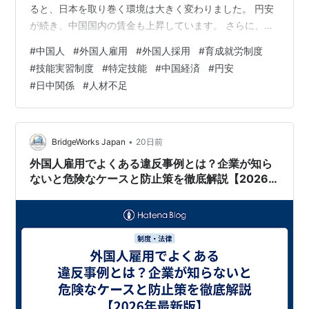
ると、日本を取り巻く環境は大きく変わりました。 円安
が続き、中国国内の賃金も上昇しています。 さらに、日
中関係や国際情勢の影響もあり、「中国人は日本離れし
#
中国人
#
外国人雇用
#
外国人採用
#
育成就労制度
ている」というイメージを持つ人も少なくありません。
#
技能実習制度
#
特定技能
#
中国経済
#
円安
しかし、本当にそうなのでしょうか。 私は長年、中国人
#
日中関係
#
人材不足
技能実習生の通訳・生活支援として、多くの中国人材と
接してきました。 その経験から感じるのは、「以前より
慎重になっている」のは事実ですが、日本で働きたいと
考える中国人は今でも数多く存在…
•
BridgeWorks Japan
20日前
外国人雇用でよくある違反事例とは？企業が知ら
ないと危険なケースと防止策を徹底解説【2026
年最新版】