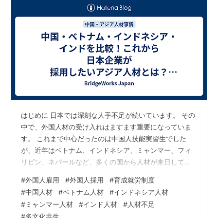
はじめに 日本では深刻な人手不足が続いています。 その
中で、外国人材の受け入れはますます重要になっていま
す。 これまで中心だったのは中国人技能実習生でした
が、近年はベトナム、インドネシア、ミャンマー、フィ
リピン、ネパールなど、多くの国から人材が来日してい
ます。 さらに今後は、人口世界一となったインドにも注
#
外国人雇用
#
外国人採用
#
育成就労制度
目が集まっています。 では、日本企業はどの国の人材を
#
中国人材
#
ベトナム人材
#
インドネシア人材
採用すべきなのでしょうか。 私は長年、中国人技能実習
#
ミャンマー人材
#
インド人材
#
人材不足
生の通訳・生活支援として多くの現場を見てきました。
#
多文化共生