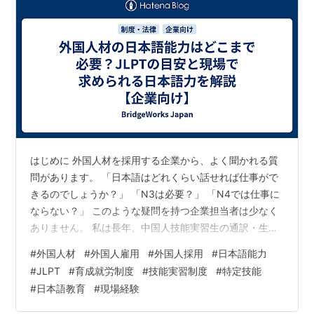
はじめに 外国人材を採用する企業から、よく聞かれる質
問があります。 「日本語はどれくらい話せれば仕事がで
きるのでしょうか？」 「N3は必要？」 「N4では仕事に
ならない？」 このような疑問を持つ企業担当者は少なく
ありません。 私は長年、中国人技能実習生の通訳・生活
支援として、多くの企業と外国人材をサポートしてきま
#
外国人材
#
外国人雇用
#
外国人採用
#
日本語能力
した。 その経験から言えるのは、 日本語能力はもちろん
#
JLPT
#
育成就労制度
#
技能実習制度
#
特定技能
大切ですが、それ以上に「仕事に必要なコミュニケーシ
#
日本語教育
#
現場経験
ョンができるか」が重要ということです。 この記事で
は、日本語能力試験（JLPT）のレベルごとの目安や、企