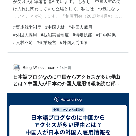
が受け入れ準備を進めています。 しかし、中国人材の受
け入れに関わってきた立場として、私には一つ気になっ
ていることがあります。 「制度開始（2027年4月※）ま
でに正式な日中政府間協定が締結されるかどうかについ
#
育成就労制度
#
中国人材
#
外国人雇用
ては、依然として大きな不確実性があります。」 という
#
外国人採用
#
技能実習制度
#
特定技能
#
日中関係
点です。 技能実習制度では、日本と送り出し国との間で
#
人材不足
#
企業経営
#
外国人労働者
制度運用に関する枠組みが整えられていました。 育成就
労制度でも、中国から新たに人材を受け入れるには、制
度の運用方法について両国間で一定の調整が必要になる
と考えられます。 2026年…
•
BridgeWorks Japan
14日前
日本語ブログなのに中国からアクセスが多い理由
とは？中国人が日本の外国人雇用情報を読む背景
を考察