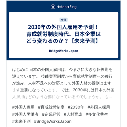
はじめに 日本の外国人雇用は、今まさに大きな転換期を
迎えています。 技能実習制度から育成就労制度への移行
が進み、人材不足への対応として外国人材の役割はます
ます重要になっています。 では、2030年には日本の外国
人雇用はどのような姿になっているのでしょうか。 もち
ろん未来を正確に予測することはできません。 しかし、
#
外国人雇用
#
育成就労制度
#
2030年
#
外国人採用
現在の人口動態、制度改革、世界の人材市場の変化など
#
外国人労働者
#
企業経営
#
人材育成
#
多文化共生
を踏まえると、ある程度の方向性を考えることはできま
#
未来予測
#
BridgeWorksJapan
す。 この記事では、現場経験と現在の制度・社会の動向