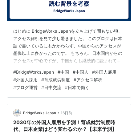
はじめに BridgeWorks Japanを立ち上げて間もない頃、
アクセス解析を見て少し驚きました。 このブログは日本
語で書いているにもかかわらず、中国からのアクセスが
想像以上に多かったのです。 もちろん、日本国内からの
アクセスが中心ですが、中国からも継続的に読まれてい
ることが分かりました。 なぜ、日本語のブログを中国か
#
BridgeWorksJapan
#
中国
#
中国人
#
外国人雇用
ら読んでいる人がいるのでしょうか。 今回は、その理由
#
外国人採用
#
育成就労制度
#
アクセス解析
について考えてみたいと思います。 中国から日本の情報
#
ブログ運営
#
日中交流
#
日本で働く
を知りたい人は意外と多い 日本ではあまり知られていま
せんが、中国には日本への関心を持つ人がたくさんいま
す。 例えば、 日本企業で働きたい人 日本へ留学したい
学生 日本語を勉…
•
BridgeWorks Japan
16日前
2030年の外国人雇用を予測！育成就労制度時
代、日本企業はどう変わるのか？【未来予測】