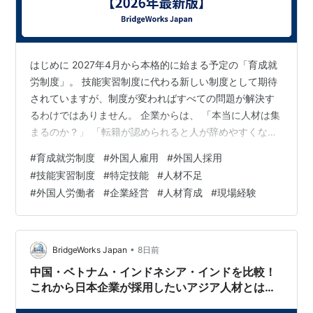
はじめに 2027年4月から本格的に始まる予定の「育成就
労制度」。 技能実習制度に代わる新しい制度として期待
されていますが、制度が変わればすべての問題が解決す
るわけではありません。 企業からは、 「本当に人材は集
まるのか？」 「転籍が認められると人が辞めやすくなら
ないか？」 「受け入れコストは増えるのでは？」 といっ
#
育成就労制度
#
外国人雇用
#
外国人採用
た声も聞かれます。 一方で、外国人材にも、 「安心して
#
技能実習制度
#
特定技能
#
人材不足
働ける制度になるのか。」 という期待と不安がありま
#
外国人労働者
#
企業経営
#
人材育成
#
現場経験
す。 私は長年、中国人技能実習生の通訳・生活支援に携
わり、多くの企業と外国人材を見てきました。 その経験
から感じるのは、制度そのものよりも、「制度をどう運
用するか」が成功の鍵にな…
•
BridgeWorks Japan
8日前
中国・ベトナム・インドネシア・インドを比較！
これから日本企業が採用したいアジア人材とは？
【2026年最新版】