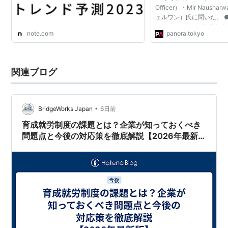
Officer）・Mir Naus
ェルワン）氏に聞いた。 
DeNA、グリーの海外担
note.com
panora.tokyo
「ここが変だよ、日本コ
出」 ・海外展開が失敗する
関連ブログ
•
BridgeWorks Japan
6日前
育成就労制度の課題とは？企業が知っておくべき
問題点と今後の対応策を徹底解説【2026年最新
版】