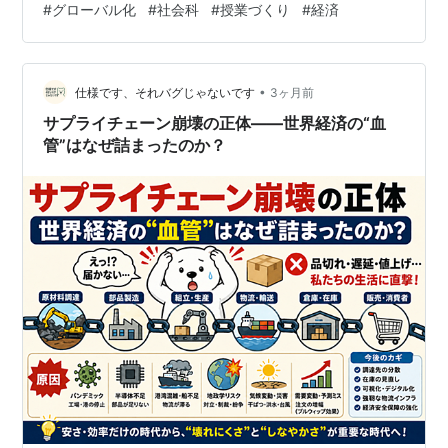
#
グローバル化
#
社会科
#
授業づくり
#
経済
国産！」 ああ，このジャージは中国産か～と思ったその
とき， 「カンボジアだ」「俺日本産だわ」「ベトナムっ
て書いてある」 と，複数の国の名前が挙がってきたのだ
•
った。 「なぜ，同じ商店で注文する同じ商品の生産国が
仕様です、それバグじゃないです
3ヶ月前
複数あるんだろうか」このとき，教室のみんなの頭のな
サプライチェーン崩壊の正体――世界経済の“血
かはこの疑問でいっぱいだったは…
管”はなぜ詰まったのか？