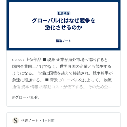
class：上位部品 ■ 現象 企業が海外市場へ進出すると、
国内企業同士だけでなく、世界各国の企業とも競争する
ようになる。 市場は国境を越えて接続され、競争相手が
急速に増加する。 ■ 背景 グローバル化によって、 物流
通信 資本 情報 の移動コストが低下する。 そのため企業
は同じ市場へ参入しやすくなり、利用者も国内外の企業
#
グローバル化
を比較できるようになる。 【構造】 グローバル化が競争
を激化させるのは、市場規模が拡大するからだけではな
い。 競争相手が世界規模へ拡大するためである。 市場で
•
は、 市場開放 ↓ 企業参入 ↓ 競争増加 ↓ 価格・品質競争
構造ノート
1ヶ月前