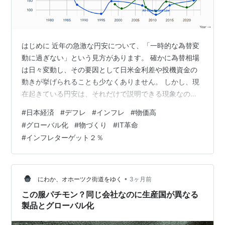
はじめに 近年の急激な円安について、「一時的な為替変
動に過ぎない」という見方があります。 確かに為替相場
は日々変動し、その要因として日米金利差や投機資金の
動きが挙げられることも少なくありません。 しかし、現
在起きている円安は、それだけで説明できる現象なので
しょうか。 私はむしろ、日本経済が30年以上にわたって
#
日本経済
#
デフレ
#
インフレ
#
物価高
先送りしてきた課題が、世界経済の変化によって一気に
#
グローバル化
#
物づくり
#
IT革命
表面化した結果だと考えています。 一方で、日本株は海
#
インフレターゲット２％
外投資家から再評価され、株価は上昇を続けています。
本来であれば、国力の低下を示すような円安と、企業価
値の上昇を示す株高は矛盾しているようにも見えます。
なぜ円安と株高が同時に進行している…
•
にわか、オホーツク街道をゆく
3ヶ月前
この服パチモン？同じ会社なのに生産国が異なる
製品とグローバル化