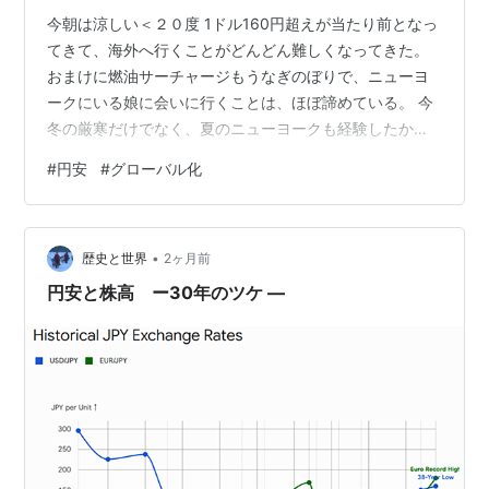
今朝は涼しい＜２０度 1ドル160円超えが当たり前となっ
てきて、海外へ行くことがどんどん難しくなってきた。
おまけに燃油サーチャージもうなぎのぼりで、ニューヨ
ークにいる娘に会いに行くことは、ほぼ諦めている。 今
冬の厳寒だけでなく、夏のニューヨークも経験したかっ
たので残念だ。 それにしても日本はずいぶん安い国にな
#
円安
#
グローバル化
ってしまった。 百均に象徴されるような価格競争を受け
入れ、給料が上がらなくても生活できるように工夫して
きたことが、かえって仇となったような気もする。
•
「100円縛り」がある限り、簡単に値上げすることはでき
歴史と世界
2ヶ月前
ない。それでも品質は向上し、消費者も大きな不都合を
円安と株高 ー30年のツケ ―
感じなかったため、低価格を維持する…