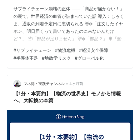
サプライチェーン崩壊の正体 ――「商品が届かない！」
の裏で、世界経済の血管が詰まっていた話 導入：しろく
ま、通販の到着予定日に裏切られる 🐻‍❄️「注文したイヤ
ホン、明日届くって書いてあったのに来ないんだけ
ど？」 📦「部品が足りません」 🐻‍❄️「部品？」 🚢「船が
遅れています」 🐻‍❄️「船？」 🌍「港が混んでいます」
#
サプライチェーン
#
物流危機
#
経済安全保障
🐻‍❄️「港？」 🏭「工場が止まりました」 🐻‍❄️「……イヤ
#
半導体不足
#
地政学リスク
#
グローバル化
ホン買っただけなのに、なぜ世界経済の授業が始まる
の？」 これが、サプライチェーン問題です。 サプライチ
ェーンとは、商品が私たちの手元に届くまでの流れで
す。原材料を掘る。部品を作る。組み立てる。船に積
•
マネ得・実践チャンネル
4ヶ月前
む。港に着く。倉…
【1分・本要約】【物流の世界史】モノから情報
へ、大転換の本質