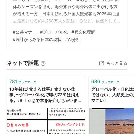
休みシーズンを迎え、海外旅行や海外出張に出かける方
が増える一方、日本を訪れる外国人観光客も2025年に過
去最高となる約4,268万人を記録するなど、依然として高
い水準で推移しています。海外の都市や国際色の強いエ
#
公共マナー
#
グローバル化
#
異文化理解
リアはもちろん、こうした人の往来が活発な日本の公共
#
統計からみる日本の現状
#
AI分析
交通機関やカフェでも、スマートフォンから直接音を出
して動画や音楽を視聴している外国人(▶動画)を見かける
機会が増えています。日本人の感覚からすると「なぜイ
ネットで話題
もっと見る
ヤホンをしないのか」「周りに迷惑ではないのか」と疑
問を抱きがちです。 この現象は、…
781
686
ブックマーク
ブックマーク
10年後に｢食える仕事｣｢食えない仕
グローバル化・IT化
事｣〜グローバル化で職の72％は消え
ではない、人類史上の大
る。:Ｂｌｏｇで本を紹介しちゃいま
マこい！
す。