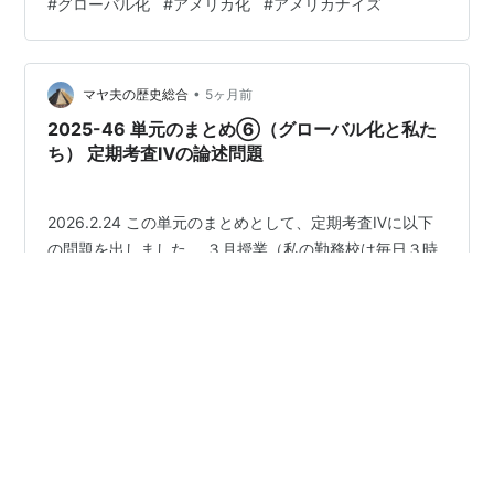
#
グローバル化
#
アメリカ化
#
アメリカナイズ
／ネットフィリックスとちゃうで）」の独占だったこと
もその要因のひとつだったでしょう。 たまたま今日、ラ
ンチを食べたお店…
•
マヤ夫の歴史総合
5ヶ月前
2025-46 単元のまとめ⑥（グローバル化と私た
ち） 定期考査Ⅳの論述問題
2026.2.24 この単元のまとめとして、定期考査Ⅳに以下