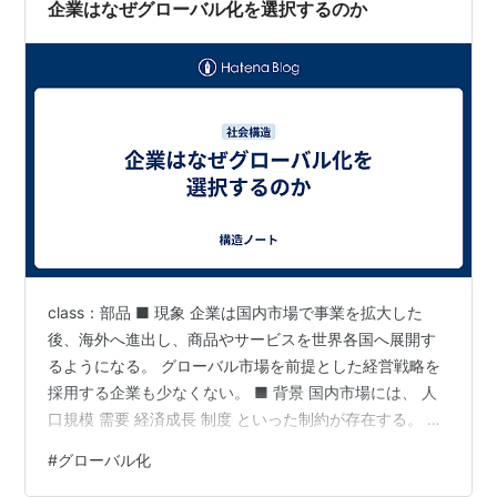
という構造が形成される。 さらに、 情報共有 ↓ 比…
企業はなぜグローバル化を選択するのか
class：部品 ■ 現象 企業は国内市場で事業を拡大した
後、海外へ進出し、商品やサービスを世界各国へ展開す
るようになる。 グローバル市場を前提とした経営戦略を
採用する企業も少なくない。 ■ 背景 国内市場には、 人
口規模 需要 経済成長 制度 といった制約が存在する。 国
内で一定の市場を獲得すると、新たな成長余地を海外市
#
グローバル化
場へ求めるようになる。 【構造】 企業がグローバル化を