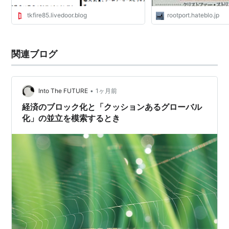
tkfire85.livedoor.blog
rootport.hateblo.jp
関連ブログ
•
Into The FUTURE
1ヶ月前
経済のブロック化と「クッションあるグローバル
化」の並立を模索するとき