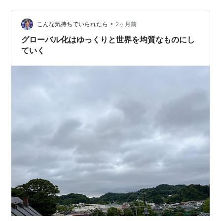
選択するのは、海外市場が魅力的だからだけではない。
国内市場だけでは成長に限界が生じるためである。 企業
•
は、 国内市場成熟 ↓ 成長鈍化 ↓ 海外展開 ↓ 市場拡大
こんな気持ちでいられたら
2ヶ月前
という構造を形成する。 さらに、 商品 ブランド 技術 …
グローバル化はゆっくりと世界を均質なものにし
ていく