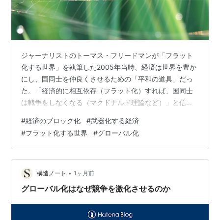
ジャーナリストのトーマス・フリードマンが「フラット
化する世界」を執筆した2005年当時、経済は世界を豊か
にし、国同士を仲良くさせるための「平和の道具」だっ
た。「経済的に相互依存（フラット化）すれば、国同士
は戦争をしなくなる（マクドナルド理論など）」と信じ
られていた。この開かれた恩恵を最も享受してきた国の
#
経済のブロック化
#
武器化する経済
ひとつが日本だった。 フラット化する世界 経済の大転換
#
フラット化する世界
#
グローバル化
と人間の未来〔普及版〕（合本） (日本経済新聞出版) 作
者:トーマス・フリードマン 日経BP Amazon しかし今、
私たちの目の前にある現実はその真逆だ。特定の国がサ
プライチェーンの独占的な地位（例えば半導体の材料や
•
構造ノート
1ヶ月前
レアアース、安価な製造能…
グローバル化はなぜ競争を激化させるのか