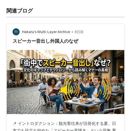
関連ブログ
•
Hakaru's Multi-Layer Archive
8日前
スピーカー音出し外国人のなぜ
📌 イントロダクション：観光客往来が活発化する夏、日
本でも目立ち始めた「スピーカー直聴き」という現象 夏