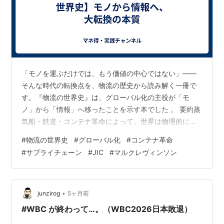
「モノを運ぶだけでは、もう価値の中心ではない」――
そんな時代の転換点を、物流の歴史から読み解く一冊で
す。『物流の世界史』は、グローバル化の主役が「モ
ノ」から「情報」へ移ったことを示す本でした 。 要約蒸
気船・鉄道・コンテナ革命によって、世界は物理的に近
づきましたが、その先で物流は「大量に安く運ぶ」役割
#
物流の世界史
#
グローバル化
#
コンテナ革命
だけでは限界にぶつかりました 。2008年以降、成長モデ
#
サプライチェーン
#
JIC
#
マルクレヴィンソン
ルは飽和し、パンデミックや地政学リスクで、効率一辺
倒より回復力が重要になりました 。いま物流は、モノを
動かす仕組みではなく、情報を統合して不確実性を管理
する経済の神経系として再定義されています 。 本旨19世
•
junzirog
5ヶ月前
紀の物流は、石炭や穀物を遠くへ安く…
#WBC が終わって…。（WBC2026日本敗退）