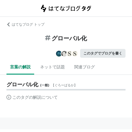
はてなブログ トップ
グローバル化
このタグでブログを書く
言葉の解説
ネットで話題
関連ブログ
グローバル化
(
一般
)
【
ぐろーばるか
】
このタグの解説について