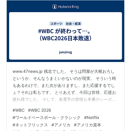
www.47news.jp 残念でした。 そうは問屋が大根おろし
というか、そんなうまくいかないのが現実。 そういう時
もあるわけで、また次がありますし、また応援するでし
ょ？それは私もです。 とりあえず、今回は皆様、応援お
疲れ様でした。 そして、各選手の皆様も本番のシーズン
が控えているのに、よく頑張っていただきました！ これ
#
WBC
#
WBC 2026
は毎回思うんですけどね。 ただ、個人的には、この
#
ワールドベースボール・クラシック
#
Netflix
「WBC」というものに結構引いて見ているところがあり
#
ネットフリックス
#
アメリカ
#
アメリカ資本
まして。 特に今回は中継が「Netflix（ネットフリックス