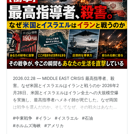
2026.02.28 — MIDDLE EAST CRISIS 最高指導者、殺
害。なぜ米国とイスラエルはイランと戦うのか 2026年2
月28日、米国とイスラエルはイラン全土への大規模空爆
を実施し、最高指導者ハメネイ師が死亡した。なぜ両国
は戦争を選んだのか。そしてなぜ、その戦火はあなたの
ガソリン代を押し上げているのか。4つの視点から読み解
#
中東戦争
#
イラン
#
イスラエル
#
石油
く。 ▼ SCROLL 両国は「エピック・フューリー作戦」と
#
ホルムズ海峡
#
アメリカ
名づけた大規模な共同軍事攻撃をイラン全土に展開し、