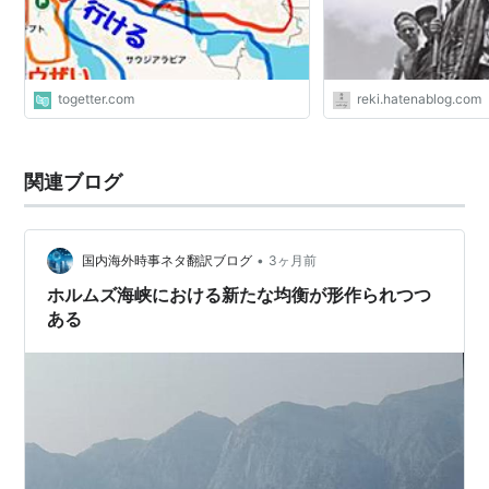
第三次中東戦争
togetter.com
reki.hatenablog.com
1967年。六日戦争。六月戦争。
シリアでバース党が政権を握ると、彼らはパレスチナゲ
リラに支援を与える。エジプトはヨルダンと同盟を結
関連ブログ
び、ティラン海峡の封鎖を発表する。危機感を持ったイ
スラエルはシリアとエジプトとヨルダンに対する先制攻
撃を決定。
•
国内海外時事ネタ翻訳ブログ
3ヶ月前
6月5日にイスラエルの行った完璧な奇襲攻撃によって
ホルムズ海峡における新たな均衡が形作られつつ
ある
始まった戦いは、わずか6日間でイスラエル軍がシナイ
半島、ヨルダン川西岸地区、ゴラン高原などを占領、世
界史上希に見るパーフェクトゲームに終わった。
第四次中東戦争