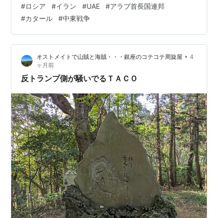
#
ロシア
#
イラン
#
UAE
#
アラブ首長国連邦
る」と、ロシア航空当局は声明で述べた。イラン民間航
#
カタール
#
中東戦争
空局は国営テレビを通じて、月曜日（4月20日）から同
国北東部のマシュハド空港で国際旅客便の運航を許可す
ると発表した。ロシアは、米国とイスラエルによるイラ
•
オストメイトで山賊と海賊・・・銀座のコテコテ周旋屋
4
ンへの軍事攻撃を受け、2月下旬にイスラエルとイランへ
ヶ月前
の航空便を停止した。 恐ロシア航空機列伝 (P…
反トランプ側が騒いでるＴＡＣＯ