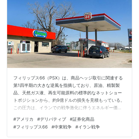
フィリップス66（PSX）は、商品ヘッジ取引に関連する
第1四半期の大きな逆風を指摘しており、原油、精製製
品、天然ガス液、再生可能原料の標準的なネットショー
トポジションから、約9億ドルの損失を見積もっている。
この圧力は、イランでの戦争激化に伴うエネルギー価格
の急騰が原因とみられ、世界の石油輸送の主要ルートで
#
アメリカ
#
デリバティブ
#
証券化商品
あるホルムズ海峡を通る輸送が混乱している。同社は規
#
フィリップス66
#
中東戦争
#
イラン戦争
制当局への提出書類でその影響を概説し、価格が急騰し
た際に、同社のポジションが不利な状況に陥った可能性