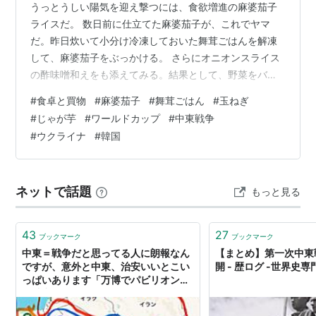
うっとうしい陽気を迎え撃つには、食欲増進の麻婆茄子
イスラエルは死にものぐるいで武器と兵力をかき集めて
ライスだ。 数日前に仕立てた麻婆茄子が、これでヤマ
戦い、最終的には1947年の国連の
パレスティナ分割決
だ。昨日炊いて小分け冷凍しておいた舞茸ごはんを解凍
議
に定められた以上の領域を確保して周辺諸国との休戦
して、麻婆茄子をぶっかける。 さらにオニオンスライス
に成功した。
の酢味噌和えをも添えてみる。結果として、野菜をバリ
この戦いによって、今日まで続く多数のパレスチナ難民
バリ食っているといった気分になれた。 麻婆茄子を仕立
#
食卓と買物
#
麻婆茄子
#
舞茸ごはん
#
玉ねぎ
が発生した。
てる前日には、カボチャを炊いたのだったが、そちらは
#
じゃが芋
#
ワールドカップ
#
中東戦争
とっくになくなっている。 数日前の写真だ。今回の麻婆
#
ウクライナ
#
韓国
第二次中東戦争
茄子は、茄子と挽肉の量はそのままに、人参の量だけを
控えめにして、代りに圧倒的な量の玉ねぎを使ってみ
1956年。スエズ動乱。
た。いただきものの玉ねぎがふんだんにあるからこそ
エジプトのナセル大統領がスエズ運河の国有化を宣言。
ネットで話題
もっと見る
の、ぜいたくな試みだ。 せっかくの新鮮玉ねぎだ。…
建設者兼オーナーであるフランスやイギリスはこれに反
発。イスラエルのシナイ半島攻撃に乗じて英仏はスエズ
43
27
ブックマーク
ブックマーク
運河地帯の占領を企てた。
中東＝戦争だと思ってる人に朗報なん
【まとめ】第一次中東
が、米ソ両超大国を含む国際世論の激しい反発を招き、
ですが、意外と中東、治安いいとこい
開 - 歴ログ -世界史
っぱいあります「万博でパビリオンを
撤兵を余儀なくされる。もはや植民地帝国の時代が終わ
単独出展していたか否かがいい具合の
ったことを満天下に知らしめた。
判断基準になっている」