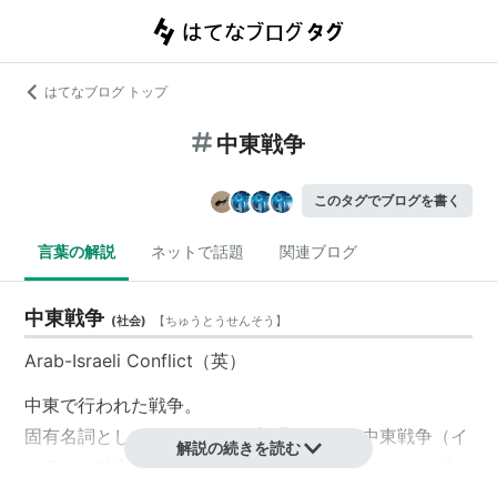
はてなブログ トップ
中東戦争
このタグでブログを書く
言葉の解説
ネットで話題
関連ブログ
中東戦争
(
社会
)
【
ちゅうとうせんそう
】
Arab-Israeli Conflict（英）
中東で行われた戦争。
固有名詞として使う場合は、普通は第一次中東戦争（イ
解説の続きを読む
スラエル独立戦争）から第四次中東戦争（ヨム・キプー