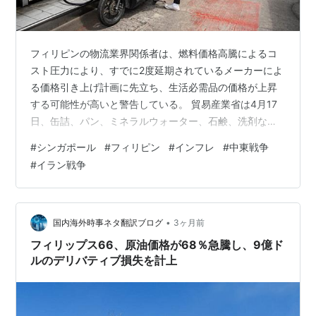
フィリピンの物流業界関係者は、燃料価格高騰によるコ
スト圧力により、すでに2度延期されているメーカーによ
る価格引き上げ計画に先立ち、生活必需品の価格が上昇
する可能性が高いと警告している。 貿易産業省は4月17
日、缶詰、パン、ミネラルウォーター、石鹸、洗剤など
の生活必需品や主要商​​品の価格引き上げを5月10日から実
#
シンガポール
#
フィリピン
#
インフレ
#
中東戦争
施すると発表した。これは、当初の期限である4月16日と
#
イラン戦争
4月30日を延長する措置となる。政府、製造業者、小売
業者の間で行われた度重なる交渉の結果である。とはい
え、3月の物価上昇率はすでに約2年ぶりの速さとなって
いる。これは、 2月28日に米国とイスラエルがイランに
•
国内海外時事ネタ翻訳ブログ
3ヶ月前
対して行った攻撃によって…
フィリップス66、原油価格が68％急騰し、9億ド
ルのデリバティブ損失を計上