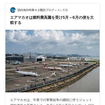
があることを示唆している。基礎となる商品価格の変動
幅は大きく、紛争開始以来、米国産原油は68％近く上昇
•
国内海外時事ネタ翻訳ブログ
4ヶ月前
し、ディーゼル先物も約62％上昇しており…
エアマカオは燃料費高騰を受け5月～6月の便を欠
航する
エアマカオは、中東での軍事紛争の継続に伴うジェット