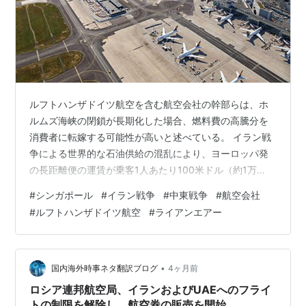
ルフトハンザドイツ航空を含む航空会社の幹部らは、ホ
ルムズ海峡の閉鎖が長期化した場合、燃料費の高騰分を
消費者に転嫁する可能性が高いと述べている。 イラン戦
争による世界的な石油供給の混乱により、ヨーロッパ発
の長距離便の運賃が乗客1人あたり100米ドル（約1万
6000円）以上値上がりしており、このコスト増が航空券
#
シンガポール
#
イラン戦争
#
中東戦争
#
航空会社
価格の上昇につながる可能性が高いと、環境保護団体
#
ルフトハンザドイツ航空
#
ライアンエアー
「トランスポート＆エンバイロメント（T&E）」が発表
した。T&Eによると、ジェット燃料価格の上昇により、
ヨーロッパ発の長距離便では乗客1人あたり平均88ユー
ロ、ヨーロッパ域内の便では29ユーロの燃料費が増加し
•
国内海外時事ネタ翻訳ブログ
4ヶ月前
た。同分析では、4月16日時点の価格…
ロシア連邦航空局、イランおよびUAEへのフライ
トの制限を解除し、航空券の販売を開始