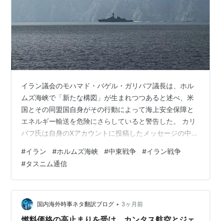
1973年。十月戦争。ヨム・キップル戦争、ラマダーン
戦争。
アラブ・ナショナリズムの申し子であるナセルの後を継
いだエジプトのサダト大統領は、ソヴィエトからミサイ
ルをはじめとする新兵器を大量に導入するとともに、シ
リアとヨルダンと同盟する。さらに、本来戦争が極めて
イラン議会のモハマド・バゲル・ガリバフ議長は、ホル
困難なはずの
断食月
（ラマダン）期間中で、かつユダヤ
ムズ海峡で「新たな構図」が生まれつつあると述べ、米
教大祭日である贖罪の日（ヨーム・キップール）に開戦
国とその同盟国自身がその行動によって海上安全保障と
することで奇襲に成功する。
エネルギー輸送を危険にさらしていると警告した。 カリ
奇襲を受けたイスラエル軍はいつもの習性で戦車と空軍
バフ氏は自身のXアカウントに投稿したメッセージの中
力で反撃を開始しようとしたが、ソ連製のミサイルで構
で、米国とその同盟国が停戦協定に違反し、イランに対
#
イラン
#
ホルムズ海峡
#
中東戦争
#
イラン戦争
する海上封鎖を課したことで、船舶輸送とエネルギー輸
築された対空陣地や対戦車陣地によって大損害を受け
#
タスニム通信
送の安全が危険にさらされていると述べ、「とはいえ、
る。アラブ側の結束も乱れず、イスラエルは建国以来最
彼らの悪行は確実に減少するだろう」と付け加えた。ガ
大の危機的状況に陥る。
リバフ氏はさらに、イランは現状の継続が米国にとって
これを見たアメリカはイスラエルへの緊急援助を決定、
容認できないことを十分に認識していると述べ、イラン
•
国内海外時事ネタ翻訳ブログ
3ヶ月前
直接介入こそなされなかったものの、大量の兵器が送り
は「まだ何も始まって​​いない」と強調した。 イ…
燃料価格の高止まりを受け、カンタス航空とジェ