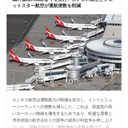
込まれた。イスラエルも動員を行って戦力増強を図り、
ットスター航空が運航便数を削減
反撃を開始。
最終的にはダマスカスとカイロを臨むところまでにイス
ラエル軍が進撃したところで停戦になるという展開で終
わった。とはいうものの、「勝利した」イスラエルの受
けた衝撃は非常に大きく、また、ソ連製ミサイルの威力
を見た西側軍事筋も大いに動揺した。
アラブ側も連戦連敗の状態に終止符を打ったことでメン
ツを立て、1978年にエジプトはイスラエルとの単独講
和を結ぶことになる。
*1
:
なお、「第○次中東戦争」という表現は日本固有のも
カンタス航空は運航能力の削減を拡大し、インドとニュ
のであって、世界的にはあまり用いられない。また、数
ージーランドへの便数を減らした。これは、収益性の高
える場合でも1969年〜1973年のWar of Attrition（消耗
いヨーロッパ路線を優先するためであり、旺盛な需要と
戦）や1982年のレバノン侵攻を含めることが多い
湾岸諸国の航空会社との競争の緩和が利益率を押し上げ
ている。 同航空会社は、燃料価格の高騰を受けて、自社