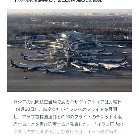
ロシアの民間航空当局であるロサヴィアツィアは月曜日
（4月20日）、航空会社がイランへのフライトを再開
し、アラブ首長国連邦との間のフライトのチケットを販
売することを再び許可すると発表した。 「イラン国内の
空港への乗り継ぎ便および直行便は、イラン航空当局か
らのすべての指示を厳守することを条件に、再開でき