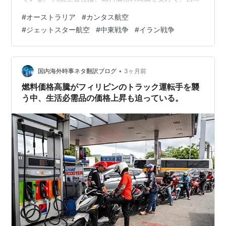
および格安航空会社のジェットスターが引き続き運航便
#
オーストラリア
#
カンタス航空
数を削減すると発表した。シドニー発インドのベンガル
#
ジェットスター航空
#
中東戦争
#
イラン戦争
ール行きの便は、少なくとも10月末まで運休となる。中
東紛争は終結の兆しが見えず、燃料供給が滞っているた
め、世界中の主要航空会社は運航スケジュールの見直し
を余儀なくされている。ブレント原油は今週、1バレルあ
•
国内海外時事ネタ翻訳ブログ
3ヶ月前
たり126ドルまで上昇したが、紛争前は70ド…
燃料価格高騰がフィリピンのトラック運転手を襲
う中、生活必需品の価格上昇も迫っている。