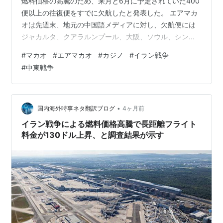
燃料価格の高騰のため、来月と6月に予定されていた400
便以上の往復便をすでに欠航したと発表した。 エアマカ
オは先週末、地元の中国語メディアに対し、欠航便には
ジャカルタ、クアラルンプール、大阪、ソウル、シンガ
ポール、東京などの都市への国際線155便と、中国本土の
#
マカオ
#
エアマカオ
#
カジノ
#
イラン戦争
様々な都市への便が含まれると発表した。報道による
#
中東戦争
と、エアマカオは、世界の平均ジェット燃料価格が大幅
に上昇したことが主な理由でフライトのキャンセルを決
定したと述べた。ジェット燃料価格は2月下旬の1バレル
あたり97ドルから先週には1バレルあたり205ドルに急騰
•
国内海外時事ネタ翻訳ブログ
4ヶ月前
し、110％上昇した。エアマカオは…
イラン戦争による燃料価格高騰で長距離フライト
料金が130ドル上昇、と調査結果が示す