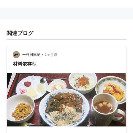
ル戦争、十月戦争）までのイスラエルとアラブ側の戦争
を指す
*1
。
1991年
の
湾岸戦争
のことを第五次中東戦争と呼ぶことが
ある。
関連ブログ
第一次中東戦争
1948年。イスラエル独立戦争。
•
一朴洞日記
2ヶ月前
パレスチナへのユダヤ人の流入によってアラブ人との対
材料依存型
立は深まり、英国の委任統治の末期は一触即発というか
常時発火状態だった。委任統治終了の直前、1948年5月
に
ベングリオン
はイスラエルの独立を宣言。周辺のアラ
ブ諸国との戦争状態に突入した。
全周から圧倒的な兵力で攻撃を行うアラブ側によってイ
スラエルの消滅は時間の問題かとも思われたが、寄り合
い所帯のアラブ諸国と後がないイスラエルとでは戦いの
モチベーションに大差があった。