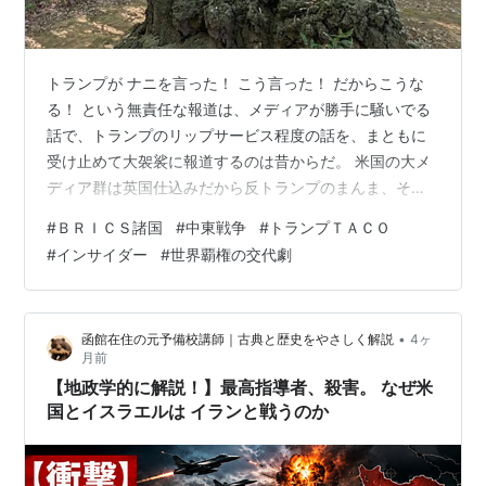
トランプが ナニを言った！ こう言った！ だからこうな
る！ という無責任な報道は、メディアが勝手に騒いでる
話で、トランプのリップサービス程度の話を、まともに
受け止めて大袈裟に報道するのは昔からだ。 米国の大メ
ディア群は英国仕込みだから反トランプのまんま、それ
をダダ洩れに報道し続けているのは日本のメディア、金
#
ＢＲＩＣＳ諸国
#
中東戦争
#
トランプＴＡＣＯ
融の市場はインサイダー取引ばかりで、ＡＩが荒らしま
#
インサイダー
#
世界覇権の交代劇
くっている。 そんなものにいちいち一緒になって反応す
ること自体、馬鹿馬鹿しい話だ。 阿呆丸出しの漫談にな
ってる。 ニュートラルにしてある短期は、まだまだ買わ
•
函館在住の元予備校講師｜古典と歴史をやさしく解説
4ヶ
ないで高みの見物。 昨日も日替わりで良くなったり悪く
月前
なったりしてる膝の具合がイマイチだ…
【地政学的に解説！】最高指導者、殺害。 なぜ米
国とイスラエルは イランと戦うのか