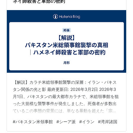
ネイ師殺害と軍部の密約
【解説】カラチ米総領事館襲撃の深層：イラン・パキス
タン関係の光と影 最終更新日: 2026年3月2日 2026年3
月1日、パキスタンの最大都市カラチで、米総領事館を狙
った大規模な襲撃事件が発生しました。死傷者が多数出
ているこの事態の背景には、単なる暴動を超えた「宗教
的連帯」と「国家間の複雑な思惑」が深く絡み合ってい
#
パキスタン米領事館
#
シーア派
#
イラン
#
湾岸諸国
ます。 【最新の被害状況】 死者： 少なくとも9〜10人
（治安部隊との衝突による） 負傷者： 約30〜50人以上