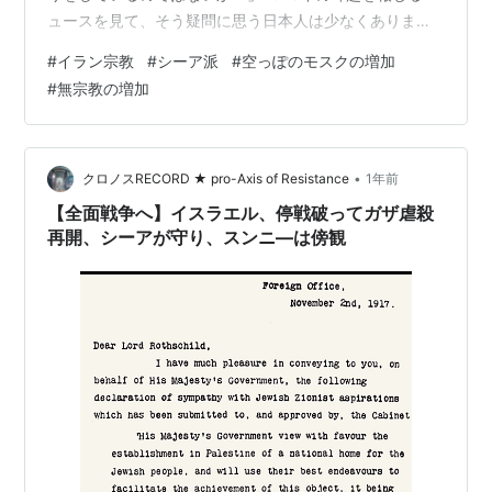
ュースを見て、そう疑問に思う日本人は少なくありませ
ん。しかし、その前提は二重の意味で間違っています。
#
イラン宗教
#
シーア派
#
空っぽのモスクの増加
現在のイランを理解する上で、私たちが抱く「敬虔なイ
#
無宗教の増加
スラム国家」という固定観念は、最大の障害となりま
す。データが示すのは、国家の強制が生んだ「凄まじい
宗教離れ」です。 1. 神学的な事実：シーア派は「1日3
回」 まず知っておくべきは、イランの国教であるイスラ
•
クロノスRECORD ★ pro-Axis of Resistance
1年前
ム教シーア派の習慣です。スン…
【全面戦争へ】イスラエル、停戦破ってガザ虐殺
再開、シーアが守り、スンニ―は傍観