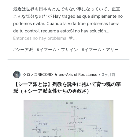
最近は世界も日本もとんでもない事になっていて、正直
こんな気分なのだが Hay tragedias que simplemente no
podemos evitar. Cuando la vida trae problemas fuera
de tu control, recuerda esto:Si no hay solución…
Entonces no hay problema. 🖤
pic.twitter.com/QcQUXOOP8A — Qantico
#
シーア派
#
イマーム・フサイン
#
イマーム・アリー
(@Qantico_nxe) 2026年5月17日 避けられない悲劇とい
うものがあります。人生があなたのコントロールを超え
た問題をもた…
•
クロノスRECORD ★ pro-Axis of Resistance
3ヶ月前
【シーア派とは】殉教を誕生に抱いて育つ魂の宗
派（＋シーア派女性たちの勇敢さ）