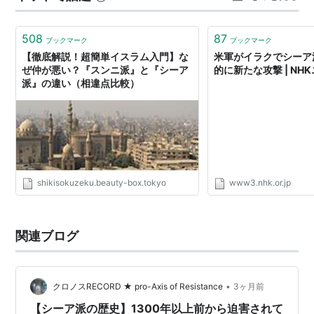
少数派となったシーア派は、分裂を繰り返し、過激派集
団をたびたび出現させている。イスマーイール派に属す
508
87
ブックマーク
ブックマーク
るニザール派などがその例である。
【徹底解説！超簡単イスラム入門】な
米軍がイラクでシーア
ぜ仲が悪い？『スンニ派』と『シーア
的に新たな攻撃 | NH
派』の違い（相違点比較）
shikisokuzeku.beauty-box.tokyo
www3.nhk.or.jp
関連ブログ
•
クロノスRECORD ★ pro-Axis of Resistance
3ヶ月前
【シーア派の歴史】1300年以上前から迫害されて