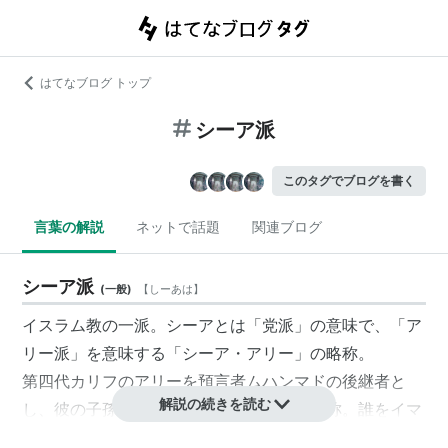
はてなブログ トップ
シーア派
このタグでブログを書く
言葉の解説
ネットで話題
関連ブログ
シーア派
(
一般
)
【
しーあは
】
イスラム教の一派。シーアとは「党派」の意味で、「ア
リー派」を意味する「シーア・アリー」の略称。
第四代カリフのアリーを預言者ムハンマドの後継者と
解説の続きを読む
し、彼の子孫を
イマーム
と奉ずる諸派の総称。誰をイマ
ームとするかとか、アリーやイマームを神格化したりし