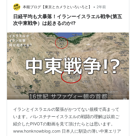
自分の存命中に叶わないことでも丁寧に下準備を重ねて
•
本能ブログ【東京とカメラといろいろと】
2年前
いく。（結果を見ずにいったい何が楽…
日経平均も大暴落！イランーイスラエル戦争(第五
次中東戦争）は起きるのか!?
イランとイスラエルの緊張がかつてない規模で高まって
います。パレスチナーイスラエルの戦闘の理解は以前ご
紹介したPIVOTの動画を見て頂けたらとは思います。
www.honknowblog.com 日本人に馴染の薄い中東エリア