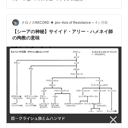
きて、今回の米→イラン戦争で初めてシーア派の魂に触
れた。一言でいうと、あまりに形而上学的だったので衝
撃を受けた。「イランにはスターゲートがあるよ」とい
•
う話を聞いて「スターゲートと言われているものはイマ
クロノスRECORD ★ pro-Axis of Resistance
4ヶ月前
ーム・アリーの光で、イランの人達もそれを知っている
【シーアの神秘】サイイド・アリー・ハメネイ師
のではないか」と真面目に考えている。 Forget…
の殉教の意味