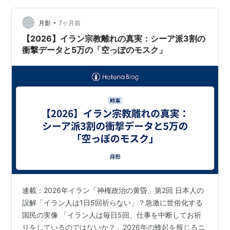
（カラチ・シビル病院へ搬送） 状況： 数千人のデモ隊が
•
総領事館のゲートを突破し敷地内へ侵入、一部施設が損
月影
7ヶ月前
壊。警察は実弾と催涙ガスを使用。 1. なぜ襲撃は起きた
【2026】イラン宗教離れの真実：シーア派3割の
のか？ 直接…
衝撃データと5万の「空っぽのモスク」
連載：2026年イラン「神権政治の黄昏」第2回 日本人の
誤解「イラン人は1日5回祈らない」？急激に世俗化する
国民の実像 「イラン人は毎日5回、仕事を中断してお祈
りをしているのではないか？」2026年の蜂起を報じるニ