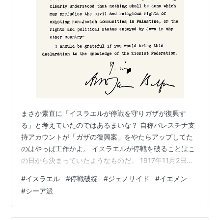
まさか素直に「イスラエルが停戦を守りガザが復興す
る」と考えていたのではあるまいな？ 自称パレスチナ支
持アカウントが「ガザの復興案」をやたらアップしてた
のはやっぱ工作かよ。 イスラエルが停戦を破ることはこ
の日から決まっていたようなものだ。 1917年11月2日、
アーサー・バルフォアが「親愛なるロスチャイルド卿」
#
イスラエル
#
停戦破綻
#
ジェノサイド
#
イエメン
に書簡を送った日だ。ロスチャイルドと言うとすぐ「陰
#
シーア派
謀論だ～」と返すバカが少なからずいるようだが、こん
なものは「大英図書館」で普通に読める。 奴らはしつこ
い。100年単位の長期計画を着々と成就させてきている。