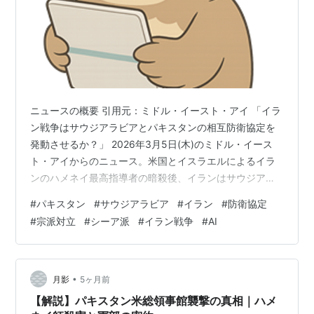
ニュースの概要 引用元：ミドル・イースト・アイ 「イラ
ン戦争はサウジアラビアとパキスタンの相互防衛協定を
発動させるか？」 2026年3月5日(木)のミドル・イース
ト・アイからのニュース。米国とイスラエルによるイラ
ンのハメネイ最高指導者の暗殺後、イランはサウジアラ
ビアなどの湾岸諸国へ報復攻撃を行いました。これを受
#
パキスタン
#
サウジアラビア
#
イラン
#
防衛協定
け、パキスタン政府はサウジアラビアとの「戦略的相互
#
宗派対立
#
シーア派
#
イラン戦争
#
AI
防衛協定」の存在をイランに直接警告し、攻撃を抑えよ
うとしています。しかし、パキスタン国内ではイランに
親和性を持つシーア派市民による激しい抗議デモが起
き、多数の死傷者が出る事態となっています。パキスタ
•
月影
5ヶ月前
ンはサウジアラビアへの防衛義務と国内の治…
【解説】パキスタン米総領事館襲撃の真相｜ハメ