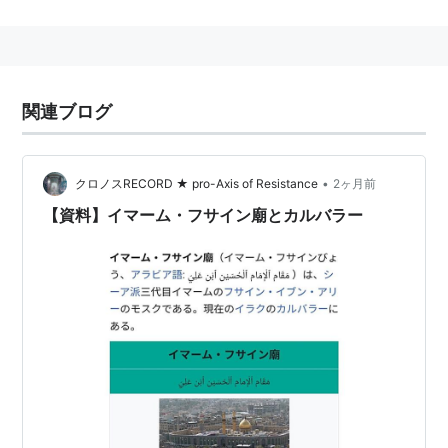
なかったりで多数の分派がある。
そういうわけで、実際には（例えばギリシア正教に対す
るロシア正教のような形で）「シーア派」という単一の
分派があるわけではない。
関連ブログ
イスラム教においてはスンナ派が多数を占めるので少数
派（約２割）である。
シーア派内最大は十二イマーム派（イラン等で多い）。
•
クロノスRECORD ★ pro-Axis of Resistance
2ヶ月前
【資料】イマーム・フサイン廟とカルバラー
シーア派の諸派（一部）
シーア派
アラウィー派（ヌサイリー派）
ザイド派
十二イマーム派（ジャーファル法学派）
イスマイル派（バーティン派）
ドルーズ派
カルマト派