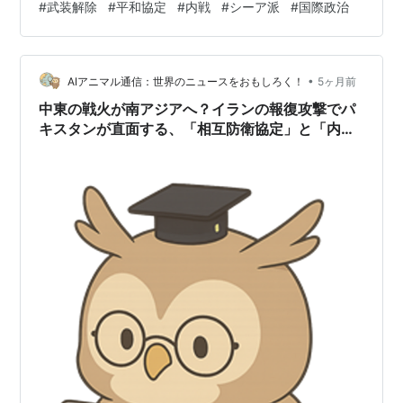
#
武装解除
#
平和協定
#
内戦
#
シーア派
#
国際政治
方、交渉開始から15分後、ヒズボラはイスラエル北部に
向けてロケット弾攻撃を実施しました。現在、両国の間
では戦闘が激化しており、多くの避難民が出ています。
•
AIアニマル通信：世界のニュースをおもしろく！
5ヶ月前
中東の戦火が南アジアへ？イランの報復攻撃でパ
キスタンが直面する、「相互防衛協定」と「内乱
リスク」の避けられない衝突