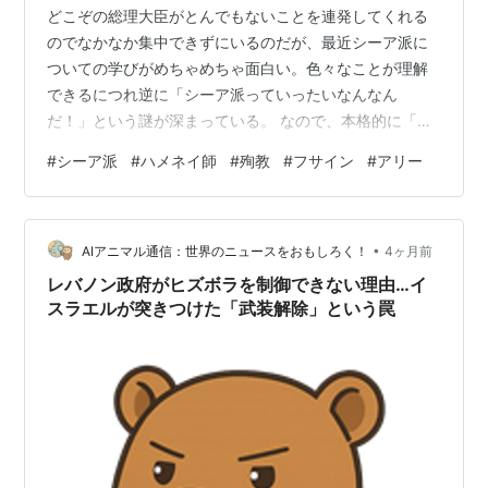
どこぞの総理大臣がとんでもないことを連発してくれる
のでなかなか集中できずにいるのだが、最近シーア派に
ついての学びがめちゃめちゃ面白い。色々なことが理解
できるにつれ逆に「シーア派っていったいなんなん
だ！」という謎が深まっている。 なので、本格的に「シ
ーア派を掘り下げる」ということに着手している。この
#
シーア派
#
ハメネイ師
#
殉教
#
フサイン
#
アリー
学びというか分析というか、をせっかくだから共有して
いこうと思って「シーアの神秘」というカテゴリーを作
った。 少しだけ深く入っていくと「ハメネイ師の殉教」
•
がとんでもない深い意味を持っている事が理解できる。
AIアニマル通信：世界のニュースをおもしろく！
4ヶ月前
トランプが「頭を潰せば組織が壊れる」という低能思考
レバノン政府がヒズボラを制御できない理由…イ
でやったことが実はとんでもないトリガーだったとわ
スラエルが突きつけた「武装解除」という罠
か…