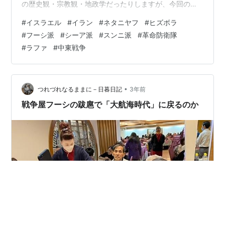
の歴史観・宗教観・地政学だったりしますが、今回の戦
闘を受けて日経平均株価も1300円ほど大きく値を下げて
#
イスラエル
#
イラン
#
ネタニヤフ
#
ヒズボラ
おり、市況も大きく警戒しているニュースだったりしま
#
フーシ派
#
シーア派
#
スンニ派
#
革命防衛隊
す。 今日（2024-04-22）現在も37000円前後で推移
#
ラファ
#
中東戦争
し、中期的には下降トレンド真っ只中という印象も。た
だ個人的には日経平均として大きな時間軸で見ると上昇
傾向にはあると思うのである程度落ち着いたら価格は戻
すと思ってい…
•
つれづれなるままに－日暮日記
3年前
戦争屋フーシの跋扈で「大航海時代」に戻るのか