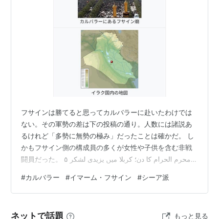
ムスターリー派
ボホラ派
ニザール派
ホジャ派
歴史
マホメット（ムハンマド）の死後、彼は、宗教指導者な
どを指名しなかったため、信者達が、指導者としてカリ
フサインは勝てると思ってカルバラーに赴いたわけでは
フを選出していた。第三代カリフが不満分子により暗殺
ない。その軍勢の差は下の投稿の通り。人数には諸説あ
された後、その後継問題によって分裂する。
るけれど「多勢に無勢の極み」だったことは確かだ。 し
第四代カリフに選出されたアリーを支持した一派が後の
かもフサイン側の構成員の多くが女性や子供を含む非戦
シーア派になる。
闘員だった。 ۵ محرم الحرام کا دن؛ کربلا میں یزیدی لشکر
アリー支持派は元々支持母体が弱く、アリーは暗殺され
کا سخت محاصرہ، مگر امام حسینؑ اور ان کے ساتھیوں کی
#
カルバラー
#
イマーム・フサイン
#
シーア派
استقامت اور صبر اپنے عروج پر تھا۔حق پر ثابت قدم رہنے کی
る。アリー不支持派の実力者のムアーウィヤがカリフに
یہ لازوال داستان ہمیشہ زندہ رہے گی۔ 🚩💔#Muha…
なり661年ウマイア朝を開くことで分裂が決定づけられ
る。
ネットで話題
もっと見る