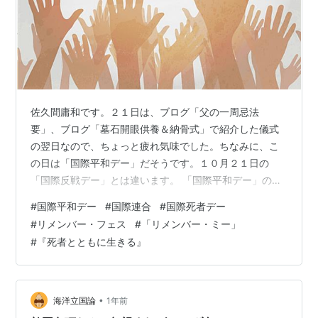
佐久間庸和です。２１日は、ブログ「父の一周忌法
要」、ブログ「墓石開眼供養＆納骨式」で紹介した儀式
の翌日なので、ちょっと疲れ気味でした。ちなみに、こ
の日は「国際平和デー」だそうです。１０月２１日の
「国際反戦デー」とは違います。 「国際平和デー」のイ
メージ・イラスト 国際平和デー（９月２１日）は、国連
#
国際平和デー
#
国際連合
#
国際死者デー
が定めた国際平和を記念・推進する日であり、世界中の
#
リメンバー・フェス
#
「リメンバー・ミー」
人々に対して停戦と非暴力、そして敵対行為の停止を呼
#
『死者とともに生きる』
びかけ、平和の大切さや尊さを考えるきっかけとなるこ
とを目的としています。この日は国連本部で「平和の
鐘」を鳴らす特別行事が行われるほか、世界各地で平和
を願う活動が展開されます。 「平和の日」（Ｐｅａｃｅ
•
海洋立国論
1年前
…