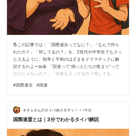
🌎この記事では：「国際連合ってなに？」「なんで作ら
れたの？」「何してるの？」を、Z世代や中学生でもスッ
と入るように、戦争と平和のはざまをドラマチックに解
説するわよ〜📖🎤 「国連って“偉い人たちの集まり”って
だけじゃないの？」「日本も入ってるの？何してる
の？」「ユニセフとかも国連なの？」――そんな疑問、
#
国際連合
#
国連
いっきに解消していくわよ〜ッ🌐✨ 大人も子どもも楽しめ
る 社会科見学 👦「オネェさん、“国際連合”ってよく聞く
けど、世界の“学校の先生”みたいなもんなの？」 👠「あ
•
ら、なかなかいい例えじゃないの。でもね、学校の先生
オネェさんのタイパdeスタディ！
1年前
というより“学級会の司会者チーム”って感じかしらね。い
国際連盟とは｜3分でわかるタイパ解説
ろんな国が集まって、“もう戦争…