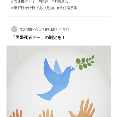
#
国連機能不全
#
国連
#
国際連合
クライナ侵攻に対するロシア自身の拒否権行使は、安保
#
拒否権が特権であり足枷
#
常任理事国
理が紛争を停止させる能力を失っている現状を象徴して
いる。 この制度は第二次世界大戦後、大国の協調を目的
としてソ連の強い要求で設立されたが、現在では大国の
利害を優先させ、国際平和を脅かす要因となっている。
•
佐久間庸和の天下布礼日記
1年前
一方で、米国の影響力低下と中…
「国際死者デー」の制定を！