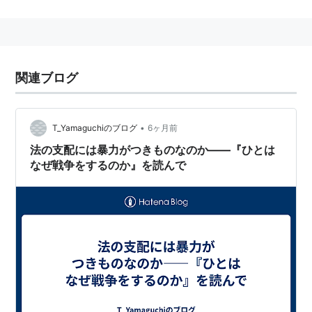
が、やっぱり理想と現実のギャップに苦しんでいる。
（現職の事務総長が死んだりとか）
出自はどうあれ、今では国連加盟と国際社会への認知は
ほぼ同義語となっており、2003年4月現在で191ヶ国が
関連ブログ
参加している。
1945年10月24日に正式に発足。
•
T_Yamaguchiのブログ
6ヶ月前
Welcome to the United Nations
（国連のホームペー
法の支配には暴力がつきものなのか――『ひとは
ジ）
なぜ戦争をするのか』を読んで
国連広報センター
（日本語はこちら）