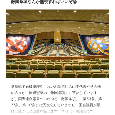
敵国条項なんか無視すればいいぞ論
選挙戦で石破総理や、れいわ新選組の山本代表やその他
の方々が、国連憲章の「敵国条項」に言及しています
が、国際連合憲章のいわゆる「敵国条項」（第53条、第
77条、第107条）は死文化していますし、国会議員が騒
げば騒ぐほど国益を減じます。それはアホ議員です。 そ