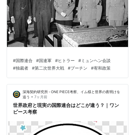
#
国際連合
#
国連軍
#
ヒトラー
#
ミュンヘン会談
#
独裁者
#
第二次世界大戦
#
プーチン
#
宥和政策
深海契約研究所 ‐ ONE PIECE考察、イム様と世界の夜明けを
•
追う
7ヶ月前
世界政府と現実の国際連合はどこが違う？｜ワン
ピース考察