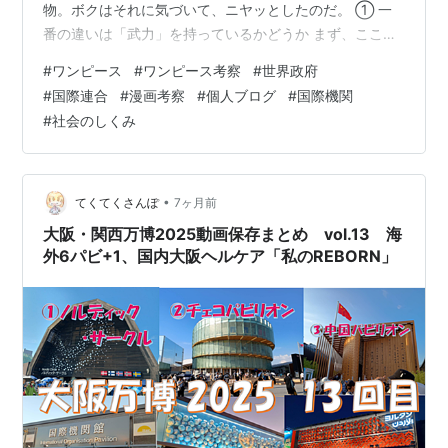
物。ボクはそれに気づいて、ニヤッとしたのだ。 ① 一
番の違いは「武力」を持っているかどうか まず、ここが
決定的に違うのだ。 ■ 世界政府（ワンピース） ・自前の
#
ワンピース
#
ワンピース考察
#
世界政府
巨大な軍隊「海軍」を持っている・暗躍専門の諜報・暗
#
国際連合
#
漫画考察
#
個人ブログ
#
国際機関
殺組織「CP」もいる・逆らう国はバスターコールで物理
#
社会のしくみ
的に消す 話し合いとか以前に、「言うこと聞かないなら
消します」が成立する世界なのだ。怖いのだ。 ■ 国際連
合（現実） 一方、現実の国連はというと―― ・国連軍と
いうものは存在しない・PKO…
•
てくてくさんぽ
7ヶ月前
大阪・関西万博2025動画保存まとめ vol.13 海
外6パビ+1、国内大阪ヘルケア「私のREBORN」