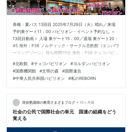
券種：夏パス 13回目 2025年7月29日（火）晴れ／来場
予約東ゲート11：00 パビリオン・イベント予約なし ＜
13回目動画＞ 入場 東ゲート15：00／退場 東ゲート20：
45 海外：P36 ノルディック・サークル北欧館（エンパワ
ーリングゾーン）待ち時間15分 海外：P38 チェコパビリ
オン（エンパワーリングゾーン）待ち時間20分 海外：
#
北欧館
#
チェコパビリオン
#
ヨルダンパビリオン
P28 中華人民共和国（エンパワーリングゾーン）待ち時
#
国際機関館
#
文明の森
#
国際連合
間30分 海外：P29 国際機関館（エンパワーリングゾー
#
中華人民共和国パビリオン
#
私のREBORN
ン）待ち時間なし 海外：P30 国連パビリオン（エンパワ
ーリングゾーン）待ち時間15分 海外：文明の森（エンパ
ワーリングゾーン）待ち時間なし 海…
•
現役塾講師の教育さまざまブログ
10ヶ月前
社会の公民で国際社会の単元 国連の組織をどう
覚える