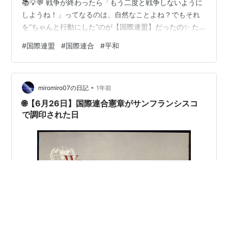
📚💡💬 戦争が終わったら「もう二度と戦争しないように
しようね！」ってなるのは、自然なことよね？でもそれ
を“ちゃんと行動にした”のが【国際連盟】だったの✨ た
だし…！理想は高くても、現実は甘くなかったのよ〜🥲
#
国際連盟
#
国際連合
#
平和
💔今回はその夢と現実のギャップ、しっかり見ていきま
しょ！ 大人も子どもも楽しめる 社会科見学 👦「オネェ
さん、“国際連盟”って聞くと、“国際連合（国連）”と似て
•
てごっちゃになっちゃうんだけど、何が違うの？」 👠
miromiro07の日記
1年前
「いいところに気づいたわね〜！国際連盟は、第一次世
🌐【6月26日】国際連合憲章がサンフランシスコ
界大戦のあとに作られた“世界初の…
で調印された日