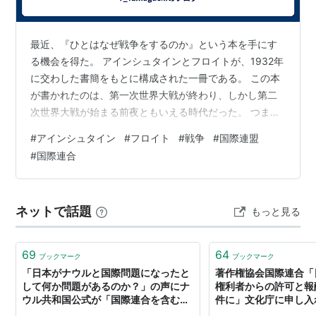
最近、『ひとはなぜ戦争をするのか』という本を手にす
る機会を得た。 アインシュタインとフロイトが、1932年
に交わした書簡をもとに構成された一冊である。 この本
が書かれたのは、第一次世界大戦が終わり、しかし第二
次世界大戦が始まる前夜ともいえる時代だった。 つま
り、本書は約90年前に書かれた書簡をベースにした本、
#
アインシュタイン
#
フロイト
#
戦争
#
国際連盟
ということになるのだが、その中で問われていること
#
国際連合
は、現代社会においても決して色あせていない、という
ことに、まず驚嘆した。 この本には、アインシュタイン
がフロイトに宛て書いた手紙と、フロイトのアインシュ
ネットで話題
もっと見る
タインに対する返信、そして現代の論者による解説が収
められており、いずれもたいへん興味深い内…
69
64
ブックマーク
ブックマーク
「日本がナウルと国際問題になったと
著作権協会国際連合「
して何か問題があるのか？」の声にナ
権利者からの許可と報
ウル共和国公式が「国際連合を含む各
件に」文化庁に申し入
種の国際機関選挙での日本人候補者へ