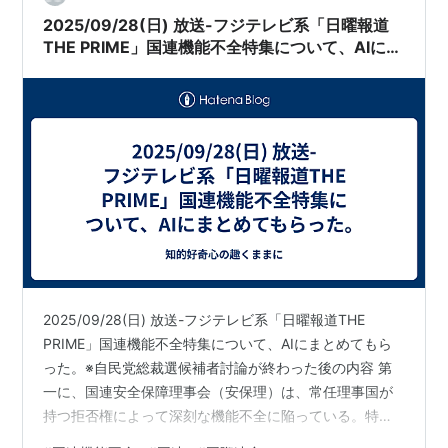
ユナイテッドなんとか、Iから始まるのはイ…
2025/09/28(日) 放送-フジテレビ系「日曜報道
THE PRIME」国連機能不全特集について、AIにま
とめてもらった。
2025/09/28(日) 放送-フジテレビ系「日曜報道THE
PRIME」国連機能不全特集について、AIにまとめてもら
った。※自民党総裁選候補者討論が終わった後の内容 第
一に、国連安全保障理事会（安保理）は、常任理事国が
持つ拒否権によって深刻な機能不全に陥っている。特
に、ガザ情勢における米国の度重なる拒否権行使や、ウ