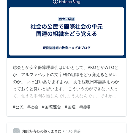
総会とか安全保障理事会はいいとして、PKOとかWTOと
か、アルファベットの文字列の組織をどう覚えると良い
のか。 いっぱいありますよね。 ある程度日本語訳をわか
っておくと良いと思います。 こういうのができない人っ
て、覚える手間を惜しんでしまう人なんです。ですから
知識として浅いものになってしまい、テストでできなく
#
公民
#
社会
#
国際連合
#
国連
#
組織
なるんです。 例えばPKOだったらpeace・keeping・
operation、だから平和維持活動、WTOだったらworld・
trade・organization、だから世界貿易機関です。 だいた
•
いWから始まるのはワールドなんとか、Uから始まるのは
知的好奇心の趣くままに
10ヶ月前