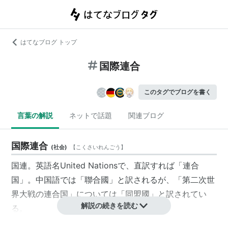
はてなブログ トップ
国際連合
このタグでブログを書く
言葉の解説
ネットで話題
関連ブログ
国際連合
(
社会
)
【
こくさいれんごう
】
国連
。英語名United Nationsで、直訳すれば「連合
国」。中国語では「聯合國」と訳されるが、「第二次世
界大戦の連合国」については「同盟國」と訳されてい
解説の続きを読む
る。
国際機関
の一。設立の目的は国連憲章に記載されている