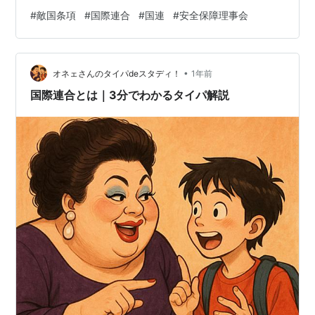
の理由をご説明します。 そもそも国際連合とは五大国
#
敵国条項
#
国際連合
#
国連
#
安全保障理事会
（米英仏露中）の軍事力を背景にした集団安全保障体制
です。これが一番大事な点です。 英語名がUnited
Nations（連合国）であること、軍事力の行使「国連軍」
•
は安保理全会一致が必要などからもその意図が分かりま
オネェさんのタイパdeスタディ！
1年前
すし、前組織の国際連盟が崩壊したのは、軍事的な背景
国際連合とは｜3分でわかるタイパ解説
が無いからという反省もあったので…