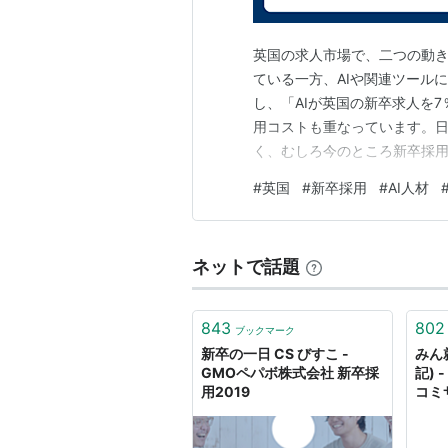
英国の求人市場で、二つの動
ている一方、AIや関連ツール
し、「AIが英国の新卒求人を
用コストも重なっています。
く、むしろ今のところ新卒採
人数より先に、若手が担当する
#
英国
#
新卒採用
#
AI人材
英国の大卒向け求人は2026年
の9.4％に上昇した。 求人減少
ネットで話題
843
802
ブックマーク
新卒の一日 CS びすこ -
みん
GMOペパボ株式会社 新卒採
記)
用2019
コミ