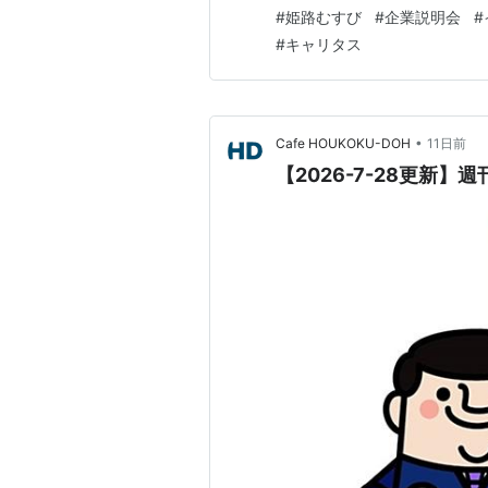
れど、どんな企業があるのか
#
姫路むすび
#
企業説明会
#
苦戦している」といった声は、
#
キャリタス
決し、素晴らしいご縁を創出す
•
Cafe HOUKOKU-DOH
11日前
【2026-7-28更新】