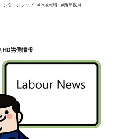
分からない」「学生との出会いの場が足りず、採用活動に
インターンシップ
#
地域就職
#
新卒採用
学生・企業双方から絶えません。 そのような課題を解
るために姫路市が立ち上…
週刊HD労働情報