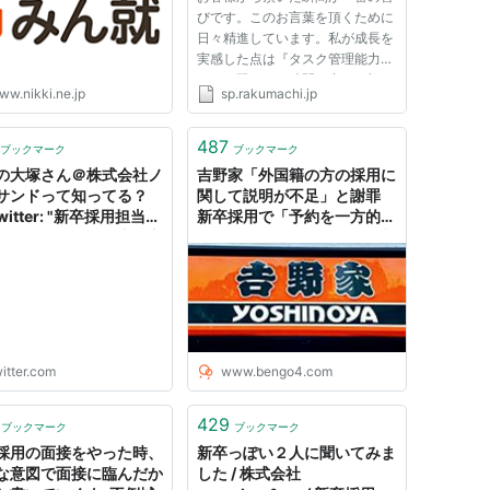
びです。このお言葉を頂くために
日々精進しています。私が成長を
実感した点は『タスク管理能力』
です。限られた時間の中で目標を
ww.nikki.ne.jp
sp.rakumachi.jp
達成するために、自分が「何をす
べきか」「何をしないか」を考え
仕事を効率的に実行していけるよ
487
ブックマーク
ブックマーク
うになりました。 学生の皆さ...
の大塚さん＠株式会社ノ
吉野家「外国籍の方の採用に
サンドって知ってる？
関して説明が不足」と謝罪
Twitter: "新卒採用担当を
新卒採用で「予約を一方的に
したいと思い、沢山の方
キャンセルされた」との批判
応募いただいているので
受け - 弁護士ドットコムニュ
、給与や待遇にこだわり
ース
る人とは働きたくないの
。。。 私は、会社の顏
る人事だからこそ、待
給与で会社を選ぶ方と働
itter.com
www.bengo4.com
いとは思わない。"
429
ブックマーク
ブックマーク
採用の面接をやった時、
新卒っぽい２人に聞いてみま
な意図で面接に臨んだか
した / 株式会社