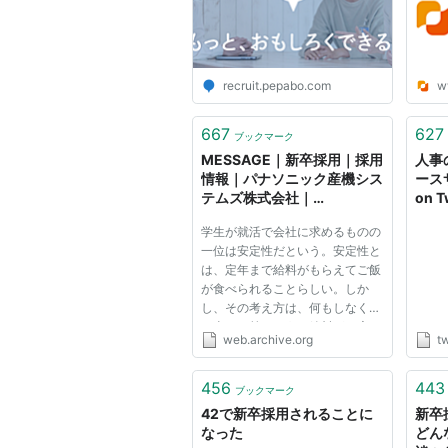
recruit.pepabo.com
w
667
627
ブックマーク
MESSAGE｜新卒採用｜採用
人事
情報｜パナソニック産機シス
ース
テムズ株式会社｜
on 
Panasonic
採用
学生が就活で会社に求めるものの
にご
一位は安定性だという。安定性と
すが
は、定年まで給料がもらえてご飯
のあ
が食べられることらしい。しか
です
し、その考え方は、何もしなくて
とな
も当たり前のように給料が口座に
遇/
web.archive.org
tw
振り込まれると考える「大企業
きた
病」である。今は、大企業でさえ
いつ経営が傾くか分からない時
456
443
ブックマーク
代。それなのに、安定性というも
42で新卒採用されることに
新卒
の...
なった
どん