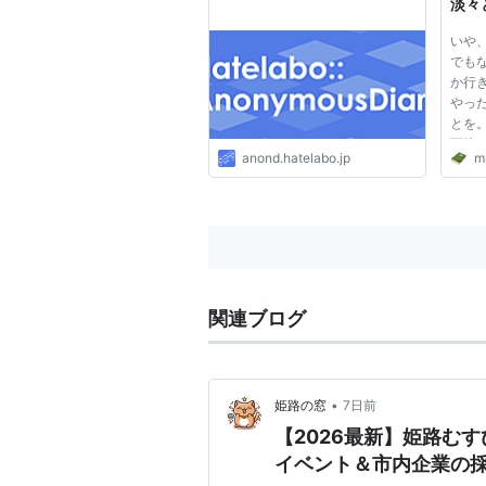
淡々
いや
でも
か行
やっ
とを
面接
anond.hatelabo.jp
m
人材
なら
考え
側」の
関連ブログ
•
姫路の窓
7日前
【2026最新】姫路む
イベント＆市内企業の