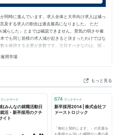
きが同時に進んでいます。求人全体と大卒向け求人は減っ
に言及する求人の割合は過去最高になりました。 ただ
7％減らした」とまでは確認できません。景気の弱さや雇
日本でも同じ規模の求人減が起きると決まったわけではな
用数を維持する企業が多数です。注目すべきなのは、採用
仕事と育成方法が変わる可能性です。 この記事の要点
#
雇用市場
7月10日時点で前年同期比7％減。AI関連の言及は全求人
はAIだけ…
もっと見る
674
ブックマーク
ブックマーク
就(みんなの就職活動日
新卒採用2014 | 株式会社フ
 - 就活・新卒採用のクチ
ァーストロジック
サイト
「御社と契約します。」の言葉を
お客様から頂いた瞬間が一番の喜