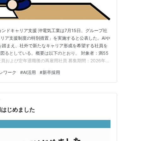
カンドキャリア支援 沖電気工業は7月15日、グループ社
リア支援制度の特別措置」を実施すると公表した。AIや
を踏まえ、社外で新たなキャリア形成を希望する社員を
図るとしている。概要は以下のとおり。 対象者：満55
員および定年退職後の再雇用社員 募集期間：2026年8
10月31日） 支援内容：退職金への特別加算金の上乗せ支
レワーク
#
AI活用
#
新卒採用
w.oki.com/global/ja/ir/assets_c/…
前
用はじめました