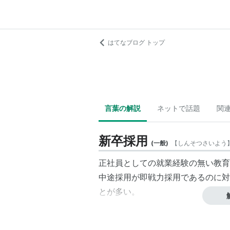
はてなブログ トップ
言葉の解説
ネットで話題
関
新卒採用
(
一般
)
【
しんそつさいよう
正社員としての就業経験の無い教育
中途採用が即戦力採用であるのに対
とが多い。