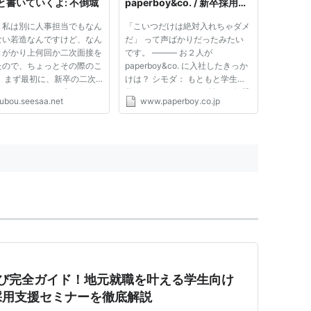
と書いていくよ: 不倒城
paperboy&co. / 新卒採用
2011
、私は別に人事担当でもなん
「こいつだけは絶対入れちゃダメ
ない若造なんですけど、なん
だ」 って声ばかりだったみたい
きがかり上何回か二次面接を
です。 ――― お２人が
たので、ちょっとその際のこ
paperboy&co. に入社したきっか
。 まず最初に、新卒の二次
けは？ シモダ： もともと学生時
をやれといわれた時、どんな
代にインターネットに触れて衝撃
ubou.seesaa.net
www.paperboy.co.jp
が会社に必要か、どんな人材
をうけたんです。自分の一生の仕
来て欲しいと思うか、基準を
事になるって直感で思って、ロリ
てみた。あまり「面接をやる
ポップ！ を借りてお笑いサイト
HowToみたいなものを読...
を運営してたんです。 その頃は
普通の学生...
すび完全ガイド！地元就職を叶える学生向け
採用支援セミナーを徹底解説