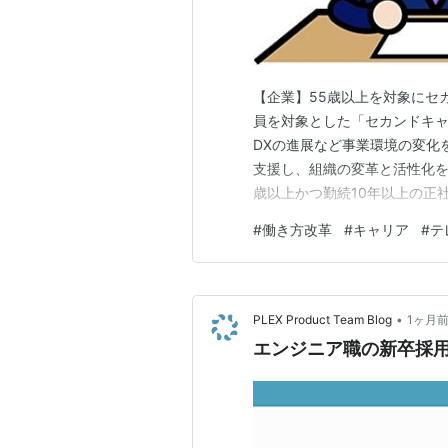
【企業】55歳以上を対象にセ
員を対象とした「セカンドキャ
DXの進展など事業環境の変化
支援し、組織の変革と活性化を
歳以上かつ勤続10年以上の正社
月17日～9月25日（退職日は
#
働き方改革
#
キャリア
#
テ
給、希望者への再就職支援 https://ww
•
PLEX Product Team Blog
1ヶ月
エンジニア職の新卒採