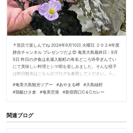
↑音読で楽しんでね 2024年9月10日 火曜日 ２０２4年度
静吉チャンネル プレゼンツだよ😍 奄美大島最終日：9月
5日 昨日の夕食は名瀬入船町の有名どころ吟亭ぎんてい
にて美味しい料理とシマ唄を楽しみました。そんな様子
は昨日観光はこちらのブログを参照してください。 i-
shizukichi.hatenablog.com 奄美大島ツアー観光最終日
#
奄美大島観光ツアー
#
あやまる岬
#
大島紬村
奄美大島ツアー観光最終日 ホテルの朝食バイキング2日
#
鶏飯ひさ倉
#
奄美空港
#
新宿西口C＆Cカレー
目 名瀬港 名瀬入舟町での素泊まり 大島紬村 ミズオオバ
コ 昼食は鶏飯ひさ倉 ソテツの十五園 あやまる岬 奄美空
港 羽田空港 島バナナ 昨日一昨日と同様今日も晴れです
関連ブログ
が午後になって雲が少し多めになり…