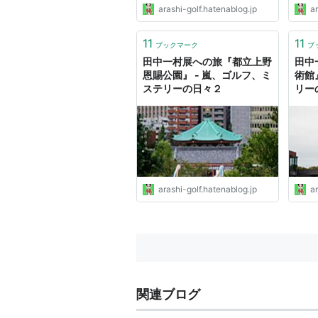
arashi-golf.hatenablog.jp
ar
11
11
ブックマーク
ブ
田中一村展への旅『都立上野
田中
恩賜公園』 - 嵐、ゴルフ、ミ
術館
ステリーの日々２
リー
arashi-golf.hatenablog.jp
ar
関連ブログ