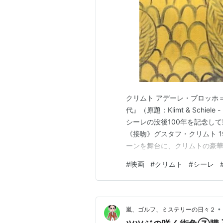
クリムト アデーレ・ブロッホ
代』（原題：Klimt & Schiel
シーレの没後100年を記念し
《接吻》グスタフ・クリムト 19
ーンを舞台に、クリムトの豪
を中心に、その時代の文化や
#
映画
#
クリムト
#
シーレ
楽、建築、精神分析、サロン
を…
•
嵐、ゴルフ、ミステリーの日々２