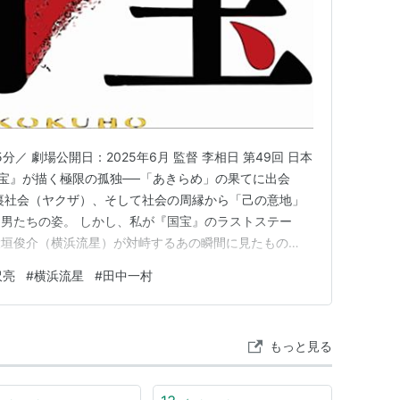
マニティであろうが、悪魔的であろうが、世の正道
評されても私は満足なのです。それは見せるために
せるためにやったのですから」（田中一村の手紙よ
分／ 劇場公開日：2025年6月 監督 李相日 第49回 日本
azine/event/tanaka/
国宝』が描く極限の孤独──「あきらめ」の果てに出会
裏社会（ヤクザ）、そして社会の周縁から「己の意地」
男たちの姿。 しかし、私が『国宝』のラストステー
大垣俊介（横浜流星）が対峙するあの瞬間に見たもの
役者の演技のすばらしさも、脚本、演出の巧みさも、最も
沢亮
#
横浜流星
#
田中一村
悲壮感でもなく、暖かい救いでもない。それは、「諦念
すべてを奪わ…
もっと見る