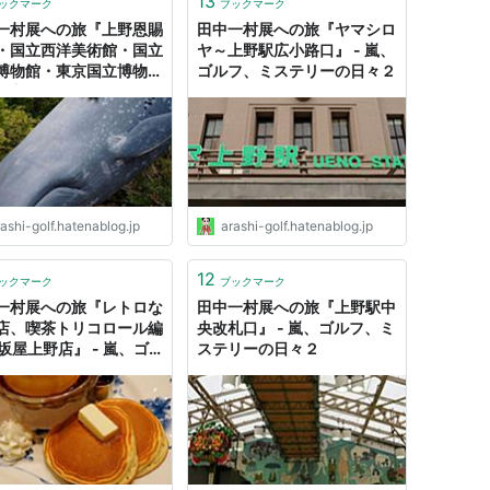
13
ックマーク
ブックマーク
一村展への旅『上野恩賜
田中一村展への旅『ヤマシロ
・国立西洋美術館・国立
ヤ～上野駅広小路口』 - 嵐、
博物館・東京国立博物
ゴルフ、ミステリーの日々２
 - 嵐、ゴルフ、ミステリ
日々２
ashi-golf.hatenablog.jp
arashi-golf.hatenablog.jp
12
ックマーク
ブックマーク
一村展への旅『レトロな
田中一村展への旅『上野駅中
店、喫茶トリコロール編
央改札口』 - 嵐、ゴルフ、ミ
松坂屋上野店』 - 嵐、ゴ
ステリーの日々２
、ミステリーの日々２