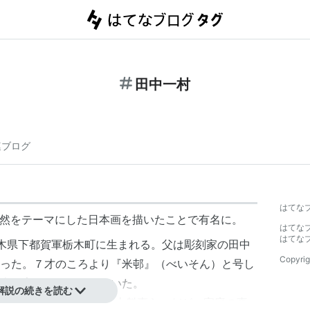
田中一村
連ブログ
】
はてな
美の自然をテーマにした日本画を描いたことで有名に。
はてな
はてな
、栃木県下都賀軍栃木町に生まれる。父は彫刻家の田中
Copyrig
った。７才のころより『米邨』（べいそん）と号し
南画家として知られていた。
解説の続きを読む
学校に入学。同期生には東山魁夷ら。だが、家庭の事