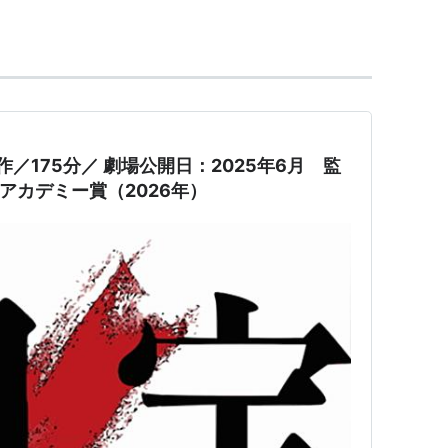
で退学。その才能を惜しんだ人々に援助を頼みつ
一軒家を建て、農業で自活しつつ、絵を描き続ける。
が青龍社展に入選。これを機に『一村』を名乗る。そ
画業に行き詰まりを感じて、九州地方や奄美などを
作／175分／ 劇場公開日：2025年6月 監
0才の時に、家を売り払い、奄美大島に単身移住。紬染色
本アカデミー賞（2026年）
に専念という生活をおくる。
夕食の準備中に心不全で死去。
風が注目され、1984年、ＮＨＫ『日曜美術館』で
高の画家」として反響を呼ぶ。
児島県奄美パーク内に、『田中一村記念美術館』開館。
村展』
*1
が全国を巡回中。
ージ
1/tanaka.html
)） 一村が住んだ奄美の自然や資料