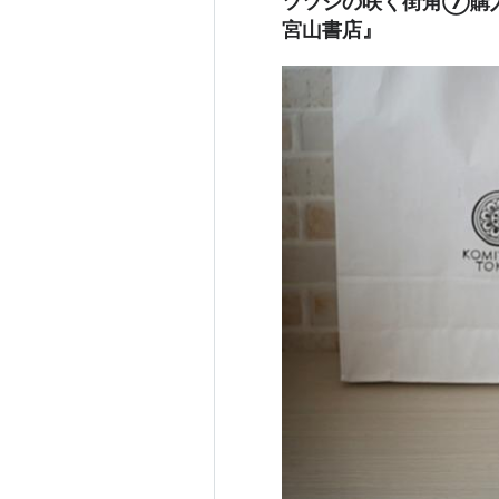
ツツジの咲く街角⑦購入
宮山書店』