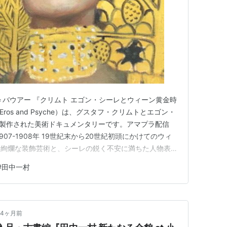
＝バウアー 『クリムト エゴン・シーレとウィーン黄金時
e - Eros and Psyche）は、グスタフ・クリムトとエゴン・
て製作された美術ドキュメンタリーです。アマプラ配信
07-1908年 19世紀末から20世紀初頭にかけてのウィ
華絢爛な装飾芸術と、シーレの鋭く不安に満ちた人物表現
思想を紹介していきます。単なる画家の伝記ではなく、音
#
田中一村
文化なども含めた「世紀末ウィーン」という都市そのもの
4ヶ月前