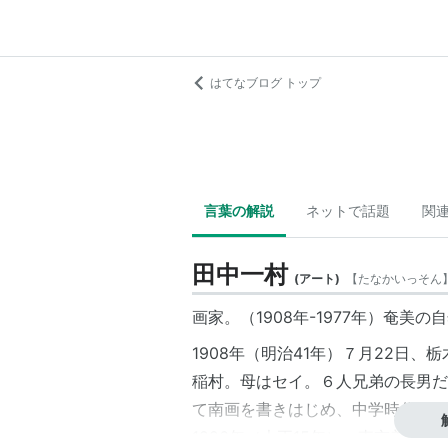
はてなブログ トップ
言葉の解説
ネットで話題
関
田中一村
(
アート
)
【
たなかいっそん
画家。（1908年-1977年）奄
1908年（明治41年）７月22日
稲村。母はセイ。６人兄弟の長男だ
て南画を書きはじめ、中学時代には
1926年（大正15年）、東京美術