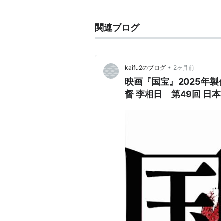
情と自身の病気などで３カ月足らず
つ、独学で絵を学ぶ。
関連ブログ
1938年（昭和13年）千葉近郊に
1947年（昭和22年）『白い花』
の後、日展などに応募するが落選。
•
kaifu2のブログ
2ヶ月前
旅行。
映画『国宝』2025年製
1958年（昭和33年）12月、5
督 李相日 第49回 日
工として働き、金が貯まると、画業
1977年（昭和52年）９月11日、
死後、奄美の自然を描いた特異な作
紹介。「日本のゴーギャン」や「孤
2001年（平成13）９月30日鹿
現在、『奄美を描いた画家 田中一
参考 一村についてマニアックなペ
((
http://www3.ocn.ne.jp/~amami2
本について詳しい。