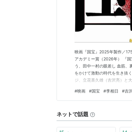
「私の絵の最終決定版の絵がヒュー
であるとも邪道であるともなんと批
書いたのではなく私の良心を納得さ
り）
映画『国宝』2025年製作／175
*1
:
http://www.nhk-book.co.jp/mag
アカデミー賞（2026年） 『
う、田中一村の眼差し 血筋、
をかけて激動の時代を生き抜く
ジ、立花喜久雄（吉沢亮）と
は・・・。本作最大の山場。
#
映画
#
国宝
#
李相日
#
吉
つよく輝く場面だ。 生々しい
に似た悟り」。すべてを捨て、
ネットで話題