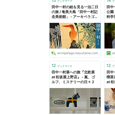
15
14
ブックマーク
ブ
田中一村の絵を見る一泊二日
田中
の旅 / 奄美大島「田中一村記
公園
念美術館」 - アーキペラゴを
科学
探して
館』
ーの
archipelago.mayuhama.com
ar
12
12
ブックマーク
ブ
田中一村展への旅『北欧展
田中
at 松坂屋上野店』 - 嵐、ゴ
喫茶
ルフ、ミステリーの日々２
at 
ルフ