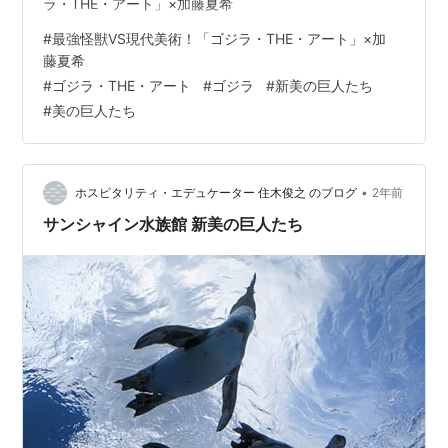
ラ・THE・アート」×加藤夏希
#
最強怪獣VS現代美術！「ゴジラ・THE・アート」×加
藤夏希
#
ゴジラ・THE・アート
#
ゴジラ
#
新美の巨人たち
#
美の巨人たち
•
ホスピタリティ・エデュケーター 住木俊之 のブログ
2年前
サンシャイン水族館 新美の巨人たち