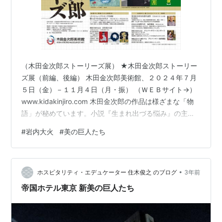
（木田金次郎ストーリーズ展） ★木田金次郎ストーリー
ズ展（前編、後編） 木田金次郎美術館、２０２４年７月
５日（金）－１１月４日（月・振） （ＷＥＢサイト→）
www.kidakinjiro.com 木田金次郎の作品は様ざまな「物
語」が秘めています。小説『生まれ出づる悩み』の主人
公のモデルとして描いた有島武郎との関連を始め、岩内
#
岩内大火
#
美の巨人たち
や北海道内での制作背景など、作品所蔵者が木田金次郎
や岩内に関わりが深く、作品ごとと言っても過言ではな
いほどに、エピソードやストーリーに彩られています。
•
２０２４年は「岩内大火」から７０年の節目でもありま
ホスピタリティ・エデュケーター 住木俊之 のブログ
3年前
す。そこで今回の特別展では、会期を「前編・岩内大火
帝国ホテル東京 新美の巨人たち
以前」「後編・岩内大…