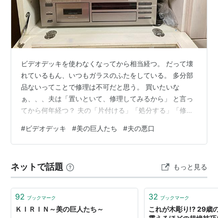
ビデオデッキを使わなくなってから相当経つ。 だって壊
れているもん、いつもガラスのふたをしている。 多分部
品ないってことで修理は不可だと思う。 買いたいな
ぁ、、、夫は「置いといて、修理してみるから」 と言っ
てから何年経つ？ 夫の「片付ける」「処分する」「修理
する」はいつの事になるのかわからない。 優先順位の相
#
ビデオデッキ
#
美の巨人たち
#
夫の悪口
当後ろなんだろう。 見たい物があるねん 古いビデオ、父
がとっておいてくれたの。 もしかしたらYouTubeである
かもしれんけど（あったよ） 父は結構マメなことしてく
ネットで話題
もっと見る
れたな。 DVDにしてくれる業者あるけれど高いでしょ。
他にも若い頃の黄門さまのもあるよ。
92
32
ブックマーク
ブックマーク
ＫＩＲＩＮ～美の巨人たち～
これが木彫り!? 29