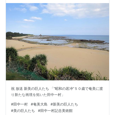
祝 放送 新美の巨人たち 「“昭和の若冲”５０歳で奄美に渡
り新たな画境を拓いた田中一村」
#
田中一村
#
奄美大島
#
新美の巨人たち
#
美の巨人たち
#
田中一村記念美術館