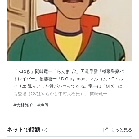
マクロス7（エキセドル・フォルモ）
バッカーノ！（バルトロ・ルノラータ）
らんま1/2（天道早雲）
ゲーム
スカイ・クロラ イノセン・テイセス（萱場）
FINAL FANTASY XII（ジャッジ・ギース）
「みゆき」間崎竜一「らんま1/2」天道早雲「機動警察パ
トレイバー」後藤喜一「D.Gray-man」マルコム・C・ル
ベリエ 飄々とした役がハマってたね。竜一は「MIX」に
も登場（CVはやらかし中村大樹氏）。 間崎竜一
#
大林隆介
#
声優
ネットで話題
もっと見る