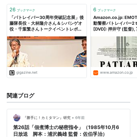
26
6
ブックマーク
ブックマーク
「パトレイバー30周年突破記念展」後
Amazon.co.jp: EMOT
藤隊長役・大林隆介さん＆シバシゲオ
動警察パトレイバー2 th
役・千葉繁さんトークイベントレポー
[DVD]: 押井守 (監督)
ト
演), 古川登志夫 (出演)
演), 二又一成 (出演), 
DVD
gigazine.net
www.amazon.co.jp
関連ブログ
•
『勝手に！カミタマン』研究
6年前
第26話「佃煮博士の秘密指令」（1985年10月6
日放送 脚本：浦沢義雄 監督：佐伯孚治）