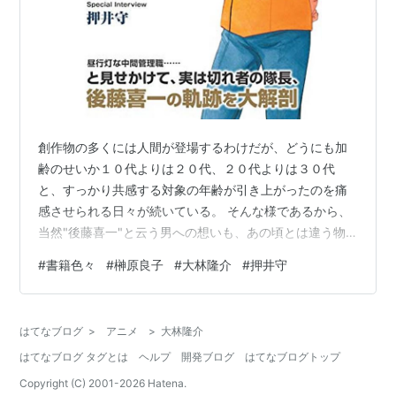
創作物の多くには人間が登場するわけだが、どうにも加
齢のせいか１０代よりは２０代、２０代よりは３０代
と、すっかり共感する対象の年齢が引き上がったのを痛
感させられる日々が続いている。 そんな様であるから、
当然"後藤喜一"と云う男への想いも、あの頃とは違う物
になってしまった。”こんな人が上司だったら” ではな
#
書籍色々
#
榊原良子
#
大林隆介
#
押井守
く、自分が”そんな上司”にならなくてはならない状況にあ
るのだから...... だらしない部分だけは、見習えているよ
うな気がする....... 機動警察パトレイバー 後藤喜一ぴあ
はてなブログ
>
アニメ
>
大林隆介
(ぴあ MOOK) 高度成長期を迎えた日本が舞台の「機動警
はてなブログ タグとは
ヘルプ
開発ブログ
はてなブログトップ
察パトレイバー」では、従来の重機から一歩進んだレイ
バーと呼ば…
Copyright (C) 2001-
2026
Hatena.