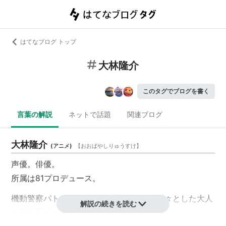
はてなブログ トップ
大林隆介
このタグでブログを書く
言葉の解説
ネットで話題
関連ブログ
大林隆介
(
アニメ
)
【
おおばやしりゅうすけ
】
声優。俳優。
所属は81プロデュース。
機動警察パトレイバーの
後藤隊長
など、飄々とした大人
解説の続きを読む
の男を演ずることが多い。