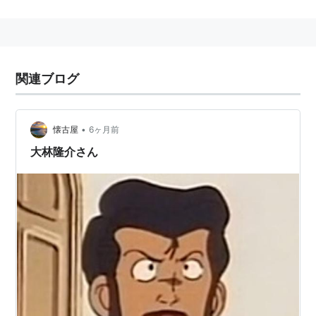
また、舞台やテレビドラマなどでも脇役として活躍する
ことが多い。
注）
大林隆之介
は昔の名前
関連ブログ
主な出演作品
アニメ
•
懐古屋
6ヶ月前
大林隆介さん
ガラスの仮面（小野寺一）
機動警察パトレイバー（後藤喜一）
機動戦士Zガンダム（ベン・ウッダー）
機動戦士ガンダムZZ（ラカン・ダカラン）
serial experiments lain（岩倉康雄）
スーパーロボット大戦OG ディバイン・ウォーズ（ノ
ーマン・スレイ）
ぜんまいざむらい（あくとり代官）
超時空要塞マクロス（エキセドル・フォルモ）