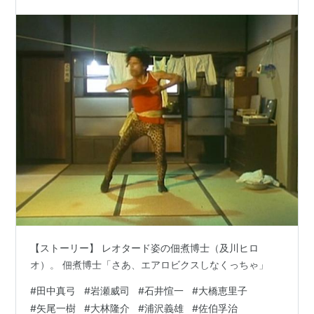
【ストーリー】 レオタード姿の佃煮博士（及川ヒロ
オ）。 佃煮博士「さあ、エアロビクスしなくっちゃ」
#
田中真弓
#
岩瀬威司
#
石井愃一
#
大橋恵里子
#
矢尾一樹
#
大林隆介
#
浦沢義雄
#
佐伯孚治