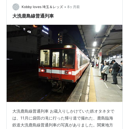
の姿も拝むことができたが、こちらは是非現地へ赴いて
•
Kobby loves 埼玉＆レッズ
8ヶ月前
御覧いただきたいので、写真のアップは控え…
大洗鹿島線普通列車
大洗鹿島線普通列車 お蔵入りしかけていた鉄オタネタで
は、11月に袋田の滝に行った帰り道で撮れた、鹿島臨海
鉄道大洗鹿島線普通列車の写真がありました。関東地方