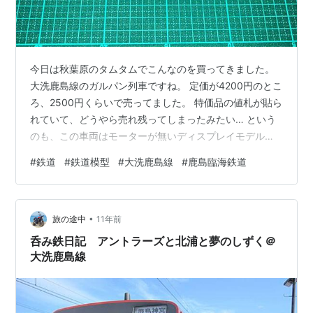
今日は秋葉原のタムタムでこんなのを買ってきました。
大洗鹿島線のガルパン列車ですね。 定価が4200円のとこ
ろ、2500円くらいで売ってました。 特価品の値札が貼ら
れていて、どうやら売れ残ってしまったみたい… という
のも、この車両はモーターが無いディスプレイモデル。
走らせて遊ぶためには約6000円の基本セットを買ってき
#
鉄道
#
鉄道模型
#
大洗鹿島線
#
鹿島臨海鉄道
て連結する必要がある。 （そもそも、こういったアニメ
ラッピング車両の模型は、原作のアニメが好きな鉄道フ
ァンしか買わないので需要が限られると思われる） ガル
•
パンはTVアニメは見ていたしパチスロも好きだったし大
旅の途中
11年前
洗鹿島線も何回か乗ったことがあるので、前々から気に
呑み鉄日記 アントラーズと北浦と夢のしずく＠
はなっていたのだけれども…
大洗鹿島線