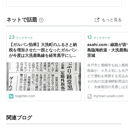
駅名
よみ
所在
接続路線
8番線から出発します。 もしJRをで水戸に来た場合は…
地
“えき”は略
水戸駅
みと
茨城
JR
常磐線
・
水
ネットで話題
もっと見る
県
水
戸線
・
水郡線
戸市
23
12
東水戸駅
ブックマーク
ひがしみと
茨城
ブックマーク
県水
【ガルパン効果】大洗町のふるさと納
asahi.com : 線
戸市
税を増加させた一因となったガルパン
島臨海鉄道・大洗鹿島線
が今度は大洗鹿島線を経常黒字にして
茨城
常澄駅
つねずみ
茨城
しまう！
県水
水戸市と鹿嶋市を結ぶ鹿
戸市
島線が、４月上旬にも水
どで運転を再開する見込
大洗駅
おおあらい
茨城
その先の北浦湖畔駅周辺
県
大
く、全線復旧の見通しは立
洗町
は、水戸駅と鹿島サッカ
togetter.com
mytown.asahi.com
（約５３キロ）と、乗り
涸沼駅
ひぬま
茨城
神宮駅（約３キロ）...
県
鉾
田市
関連ブログ
鹿島旭駅
かしまあさひ
茨城