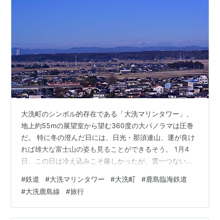
大洗町のシンボル的存在である「大洗マリンタワー」、
地上約55mの展望室から望む360度の大パノラマは圧巻
だ。 特に冬の澄んだ日には、日光・那須連山、運が良け
れば雄大な富士山の姿も見ることができるそう。 1月4
日、この日は冷え込みこそ厳しかったが、雲一つない澄
んだ青空が広がっている。おそらく眺望も素晴らしいこ
#
鉄道
#
大洗マリンタワー
#
大洗町
#
鹿島臨海鉄道
とだろう。期待に胸を高鳴らせ、営業開始とともに展望
#
大洗鹿島線
#
旅行
室へと向かった。 眼下に広がる大パノラマ 期待した通
り！しっかりと男体山をはじめてとした日光連山ファミ
リーを目視で確認することができた。もちろん、富士山