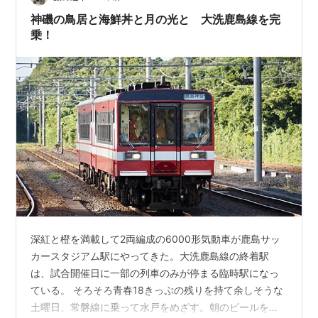
地図に筆者加筆） 鹿島サッカースタジアム駅へ 臨時旅客
神磯の鳥居と海鮮丼と月の光と 大洗鹿島線を完
列車に乗るには，鹿島サッカースタジア…
乗！
深紅と橙を満載して2両編成の6000形気動車が鹿島サッ
カースタジアム駅にやってきた。大洗鹿島線の終着駅
は、試合開催日に一部の列車のみが停まる臨時駅になっ
ている。 そろそろ青春18きっぷの残りを持て余しそうな
土曜日、常磐線に乗って水戸をめざす。朝のビールを買