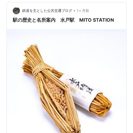
県鉾
田市
•
鉄道を主とした公共交通ブログ
1ヶ月前
徳宿駅
とくしゅく
茨城
駅の歴史と名所案内 水戸駅 MITO STATION
県鉾
田市
新鉾田駅
しんほこた
茨城
県鉾
田市
北浦湖畔駅
きたうらこはん
茨城
県鉾
田市
大洋駅
たいよう
茨城
県鉾
田市
鹿島灘駅
かしまなだ
茨城
県
鹿
嶋市
鹿島大野駅
かしまおおの
茨城
県鹿