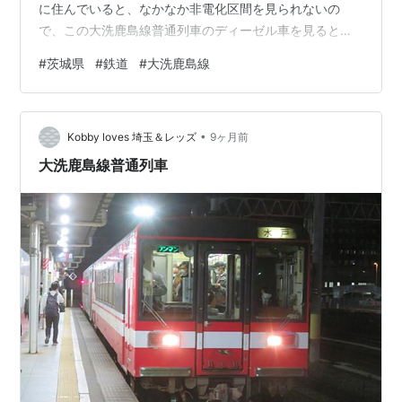
に住んでいると、なかなか非電化区間を見られないの
で、この大洗鹿島線普通列車のディーゼル車を見ると遠
くに来たなと実感します。乗り鉄もしてみたいですが、
#
茨城県
#
鉄道
#
大洗鹿島線
鹿島神宮駅から先の鹿島線が今は不便になっており、よ
ほどうまく計画を組まないと難しそうです。
•
Kobby loves 埼玉＆レッズ
9ヶ月前
大洗鹿島線普通列車