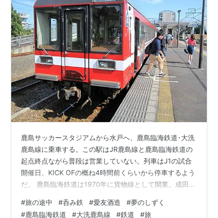
鹿島サッカースタジアムから水戸へ、鹿島臨海鉄道･大洗
鹿島線に乗車する。この駅はJR鹿島線と鹿島臨海鉄道の
起点終点ながら普段は営業していない。列車はJ1の試合
開催日、KICK OFの概ね4時間前くらいから停車するよう
だ。 鹿島臨海鉄道は1970年に貨物線として開業。成田空
港へのジェット燃料の輸送を担った。なるほどディーゼ
#
旅の途中
#
呑み鉄
#
愛友酒造
#
夢のしずく
ル機関車に牽かれた長大なタンク車の写真や映像を見た
#
鹿島臨海鉄道
#
大洗鹿島線
#
鉄道
#
旅