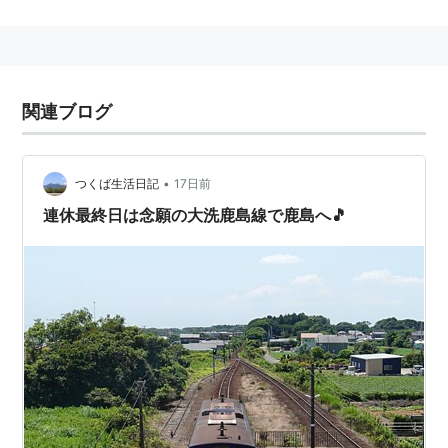
1970年度に着工。1980年の国鉄再建法制定後も輸送密
度が廃止基準を上回るとして工事が継続された。しか
し、国鉄再建監理委員会の緊急提言により第三セクター
などへの経営移管が検討され、1985年に鹿島臨海鉄道
関連ブログ
の運営する路線として開業した。
概要
•
つくば生活日記
17日前
起点の
鹿島サッカースタジアム駅
は、通常は貨物の受け
連休最終日は念願の大洗鹿島線で鹿島へ🎵
渡しのみ行う貨物駅。このため旅客列車は鹿島線の
鹿島
神宮駅
まで乗り入れており、実質的な営業区間は
鹿島神
宮〜水戸
間56.2kmとなっている。ただし、1994年3月
12日からは
茨城県立カシマサッカースタジアム
の試合開
催日のみ旅客扱いを行っている。国道51号線とほぼ並行
している。
路線情報