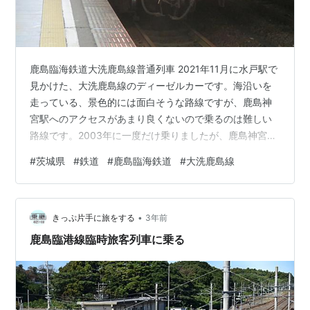
鹿島臨海鉄道大洗鹿島線普通列車 2021年11月に水戸駅で
見かけた、大洗鹿島線のディーゼルカーです。海沿いを
走っている、景色的には面白そうな路線ですが、鹿島神
宮駅へのアクセスがあまり良くないので乗るのは難しい
路線です。2003年に一度だけ乗りましたが、鹿島神宮駅
と鹿島サッカースタジアム駅の一駅だけでした。
#
茨城県
#
鉄道
#
鹿島臨海鉄道
#
大洗鹿島線
•
きっぷ片手に旅をする
3年前
鹿島臨港線臨時旅客列車に乗る