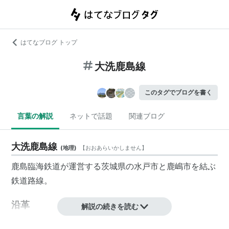
はてなブログ トップ
大洗鹿島線
このタグでブログを書く
言葉の解説
ネットで話題
関連ブログ
大洗鹿島線
(
地理
)
【
おおあらいかしません
】
鹿島臨海鉄道
が運営する
茨城県
の
水戸市
と
鹿嶋市
を結ぶ
鉄道路線。
沿革
解説の続きを読む
国鉄鹿島線の第二期工事区間として日本鉄道建設公団が