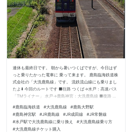
種別：
第一種鉄道事業
種類：普通鉄道
動力：内燃
軌間：1067mm
区間：
鹿島サッカースタジアム駅
〜
水戸駅
距離：53.0km
単複：単線
連休も最終日です。 朝から暑いつくばですが、今日はず
年表
っと乗りたかった電車に 乗って来ます。 鹿島臨海鉄道株
1985年3月14日
北鹿島駅
（現・
鹿島サッカースタジア
式会社の「大洗鹿島線」です。 流鉄流山線にも乗りまし
ム駅
）〜
水戸駅
間が開業。
たよ⬇️ 今回のルートです ■往路 つくば→水戸：高速バス
1994年3月12日
北鹿島駅
が
鹿島サッカースタジアム駅
「TMライナー」 水戸→鹿島神宮：大洗鹿島線 ■復路 鹿
島神宮→佐原：JR鹿島線 佐原→成田：JR成田線 成田→我
に改称。
#
鹿島臨海鉄道
#
大洗鹿島線
#
鹿島大野駅
孫子：JR成田線 我孫子→松戸：JR常磐線 松戸→柏：JR
#
鹿島神宮駅
#
JR鹿島線
#
JR成田線
#
JR常磐線
常磐線 柏→流山おおたかの森：東武 流山おおたかの森→
駅一覧
#
水戸駅で大洗鹿島線に乗り換え
#
大洗鹿島線乗り方
つくば：TX まずは、つくばセンターから高速バスのTM
#
大洗鹿島線チケット購入
ライナー号で水戸に移動。 水戸駅に到着。大洗鹿島線は