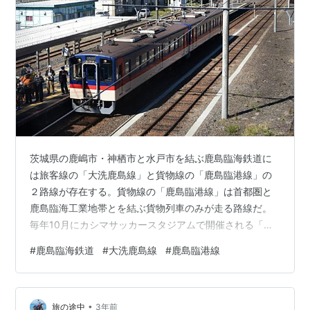
茨城県の鹿嶋市・神栖市と水戸市を結ぶ鹿島臨海鉄道に
は旅客線の「大洗鹿島線」と貨物線の「鹿島臨港線」の
２路線が存在する。貨物線の「鹿島臨港線」は首都圏と
鹿島臨海工業地帯とを結ぶ貨物列車のみが走る路線だ。
毎年10月にカシマサッカースタジアムで開催される「鹿
嶋まつり」に合わせて，鹿島臨港線の鹿島サッカースタ
#
鹿島臨海鉄道
#
大洗鹿島線
#
鹿島臨港線
ジアム駅～神栖駅間で臨時旅客列車が走り，この日に限
って鹿島臨港線に乗車することができる。2005年頃から
の恒例イベントのようだが，今回機会があり初めて乗り
•
に行くことができた。 鹿島臨港線と周辺の地図（地理院
旅の途中
3年前