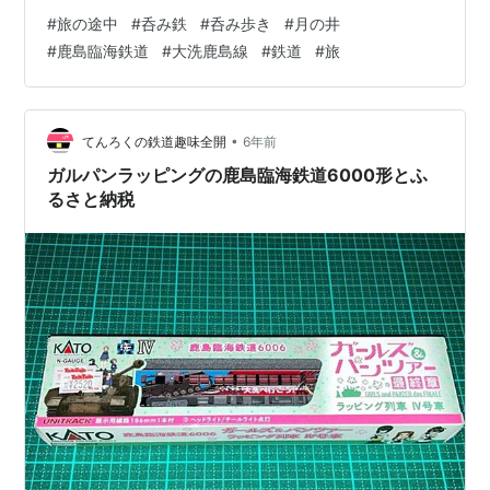
い込んでグリーン車に乗ったはいいけど、後10両は土浦
#
旅の途中
#
呑み鉄
#
呑み歩き
#
月の井
で切り離しだって、えっ、いつからそんな運用になった
#
鹿島臨海鉄道
#
大洗鹿島線
#
鉄道
#
旅
の？呑み人は少しおかんむりだ。 少し短い水戸駅の8番
ホームに8000形の気動車がたった1両、エンジンを響か
せている。描かれているカッパは何だろう。(あとで調べ
たらJX金属という会社のPR大使らしい)ボクは「伝染る
•
てんろくの鉄道趣味全開
6年前
んです。」という4コマ漫画を思…
ガルパンラッピングの鹿島臨海鉄道6000形とふ
るさと納税