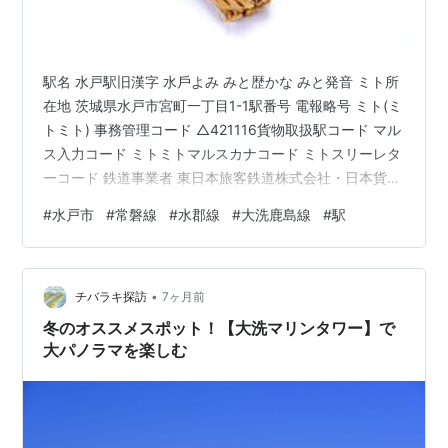
嶋市
長者ヶ浜潮騒は
ちょうじゃがはましおさ
茨城
まなす公園前駅
いはまなすこうえんまえ
県鹿
駅名 水戸駅旧漢字 水戶よみ みと歴かな みと発音 ミト所
嶋市
在地 茨城県水戸市宮町一丁目1-1駅番号 電報略号 ミト(ミ
荒野台駅
こうやだい
茨城
トミト) 事務管理コード △421116貨物取扱駅コード マル
県鹿
ス入力コード ミトミトマルスカナコード ミトスリーレタ
嶋市
ーコード 鉄道事業者 東日本旅客鉄道株式会社・日本貨物
鹿島サッカース
鉄道・鹿島臨海鉄道所属路線 常磐線・水郡線・大洗鹿島
かしまサッカースタジア
茨城
JR
鹿島線
#
水戸市
#
常磐線
#
水郡線
#
大洗鹿島線
#
駅
タジアム駅
(臨)
ム
県鹿
線乗入路線 常磐線 水戸線 水郡線 大洗鹿島線キロ程 常磐
嶋市
線 日暮里起点 115.3km 常磐線貨物支線(廃止) 水戸起点
0.0km 水郡線 水戸起点 0.0km 大洗鹿島線 水戸起点
鹿島神宮駅
かしまじんぐう
茨城
JR鹿島線
県鹿
•
0.0km 名所案内標記載事項(国鉄営業局昭和30年4月) 記
チバラキ探訪
7ヶ月前
嶋市
載なし 歴…
冬のオススメスポット！【大洗マリンタワー】で
大パノラマを楽しむ
○
リスト::鉄道路線