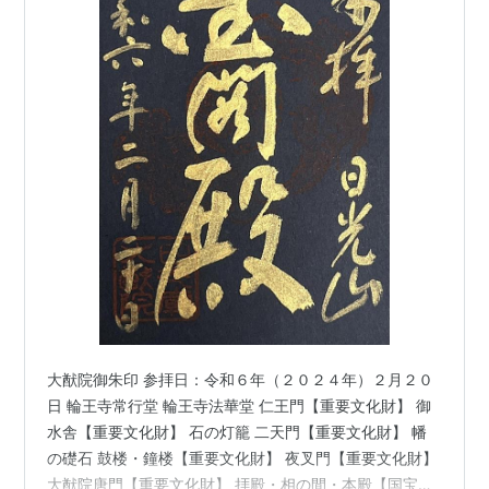
大猷院御朱印 参拝日：令和６年（２０２４年）２月２０
日 輪王寺常行堂 輪王寺法華堂 仁王門【重要文化財】 御
水舎【重要文化財】 石の灯籠 二天門【重要文化財】 幡
の礎石 鼓楼・鐘楼【重要文化財】 夜叉門【重要文化財】
大猷院唐門【重要文化財】 拝殿・相の間・本殿【国宝】