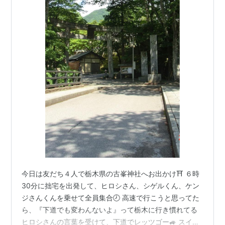
今日は友だち４人で栃木県の古峯神社へお出かけ⛩️ ６時
30分に拙宅を出発して、ヒロシさん、シゲルくん、ケン
ジさんくんを乗せて全員集合🕗 高速で行こうと思ってた
ら、『下道でも変わんないよ』って栃木に行き慣れてる
ヒロシさんの言葉を受けて、下道でレッツゴー🚙 スイス