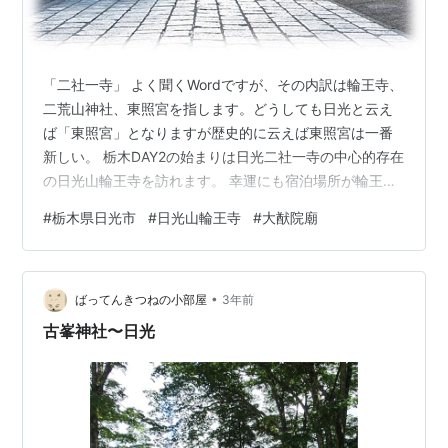
「二社一寺」 よく聞くWordですが、その内訳は輪王寺、
二荒山神社、東照宮を指します。どうしても日光と云え
ば「東照宮」となりますが歴史的に云えば東照宮は一番
新しい。 栃木DAY2の始まりは日光二社一寺の中心的存在
の日光山輪王寺を訪れます。 幸運にも宿泊場所が輪王
寺、二荒山神社、東照宮の目の前だったので朝一番に神
#
栃木県日光市
#
日光山輪王寺
#
大猷院廟
橋から輪王寺に向かう。 旧日光街道から東照宮へはこの
橋を渡っていく事になる。この橋を渡るには神橋渡橋受
付を介さねばならないが、web情報では8:00からとあっ
•
たが当日だけかもしれないが8:30入場開始で入場クロー
ばってんきつねの小部屋
3年前
ズ。 目的地輪王寺は既に8:00から拝観窓口が開いている
古峯神社〜日光
が、日光入口の神橋渡…