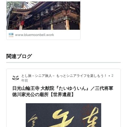
www.bluemoonbell.work
関連ブログ
•
とし旅－シニア旅人－ もっとシニアライフを楽しもう！
2
年前
日光山輪王寺 大猷院『たいゆういん』／三代将軍
徳川家光公の廟所【世界遺産】