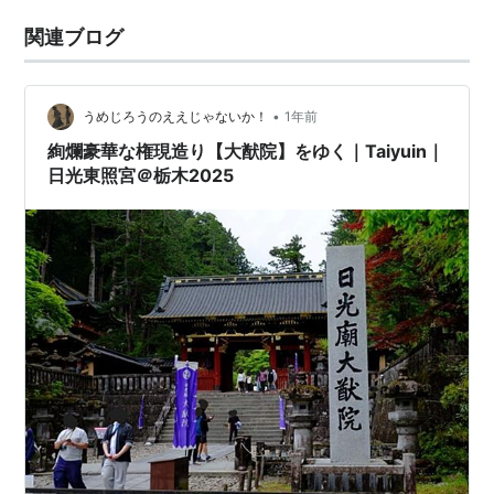
関連ブログ
•
うめじろうのええじゃないか！
1年前
絢爛豪華な権現造り【大猷院】をゆく｜Taiyuin｜
日光東照宮＠栃木2025