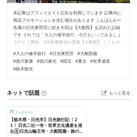
本記事はアフィリエイト広告を利用しています 記事内に
商品プロモーションを含む場合があります こんばんわー
先週の日光東照宮に続き今回は【大猷院】を訪れた記録
です それでは「大人の修学旅行」今日もいってみましょ
う(^^) ご周知、3代将軍家光の霊廟【大猷院】 ここも小
学生の時の修学旅行で訪れていたんでしょうかねえ･･･ 日
#
大人の修学旅行
#
日光東照宮
#
大猷院廟
光に来て見学していないことは無いですよね^^; 例によっ
#
徳川家康
#
徳川家光
#
国宝
#
重文
#
世界遺産
てまったく記憶がありません･･･笑 世界遺産にも登録され
#
栃木観光
ているという「大猷院」ですが･･国宝と重文の塊りみた
いな場所ですよね･･ ゲートの先には早速重文の「仁王
門」が見えてきました 東照宮全体的にですが色鮮やかで
ネットで話題
もっと見る
綺麗ですね…
11
ブックマーク
【栃木県・日光市】日光旅行記〔２
１〕日光二社一寺・世界文化遺産を巡
る⑥日光山輪王寺・大猷院廟 - 旅の
RESUME