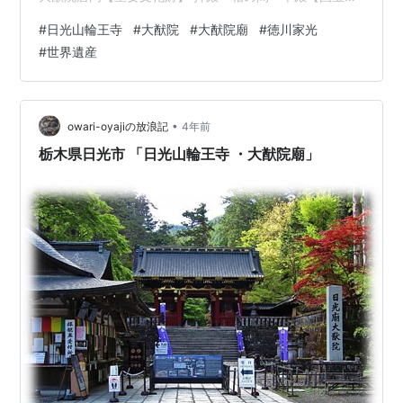
皇嘉門 (竜宮門)【重要文化財】 拝観時間 拝観料 アクセ
#
日光山輪王寺
#
大猷院
#
大猷院廟
#
徳川家光
ス 日光二荒山神社の大鳥居に出たので先に日光山輪王寺
#
世界遺産
大猷院から廻ります。 輪王寺常行堂 www.rinnoji.or.jp 輪
王寺法華堂 右手に入場受付が有り入場券を買って中に入
ります。 こちらで御朱印を頂きました。 朱印料は500円
でした。（2024年２月現在） 仁王…
•
owari-oyajiの放浪記
4年前
栃木県日光市 「日光山輪王寺 ・大猷院廟」