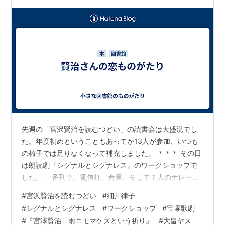
／さういふ型の考へ方も／やっぱり鬼神の範疇である）
…
先週の「宮沢賢治を読むつどい」の読書会は大盛況でし
た。年度初めということもあってか13人が参加、いつも
の椅子では足りなくなって補充しました。 ＊＊＊ その日
は朗読劇『シグナルとシグナレス』のワークショップで
した。 一番列車、電信柱、倉庫、そして７人のナレータ
ー。自己申告で役を選び、残ったのはシグナルとシグナ
#
宮沢賢治を読むつどい
#
細川律子
レスです。智子さんがシグナレスを選んだので男性のシ
#
シグナルとシグナレス
#
ワークショップ
#
宝塚歌劇
グナル役は細川律子さんに決まりました。 …「ええ、と
#
『宮澤賢治 雨ニモマケズという祈り』
#
大畠ヤス