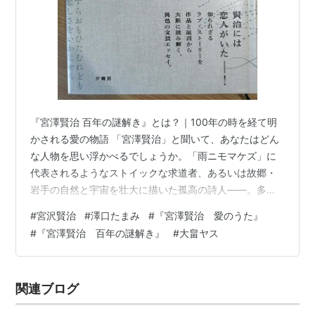
『宮澤賢治 百年の謎解き』とは？｜100年の時を経て明
かされる愛の物語 「宮澤賢治」と聞いて、あなたはどん
な人物を思い浮かべるでしょうか。「雨ニモマケズ」に
代表されるようなストイックな求道者、あるいは故郷・
岩手の自然と宇宙を壮大に描いた孤高の詩人——。多く
の人が、どこか人間離れした「聖人」のようなイメージ
#
宮沢賢治
#
澤口たまみ
#
『宮澤賢治 愛のうた』
を持っているかもしれません。 しかし、もしそのイメー
#
『宮澤賢治 百年の謎解き』
#
大畠ヤス
ジを根底から覆す、「賢治の隠されたラブ・ストーリ
ー」があったとしたら？ 今回ご紹介する澤口たまみさん
の著書『宮澤賢治 百年の謎解き』は、まさにその封印を
関連ブログ
解き、賢治の知られざる「恋」の物語を鮮やかに描き出
す、驚きと感動に満ちた一冊です。 生涯独…