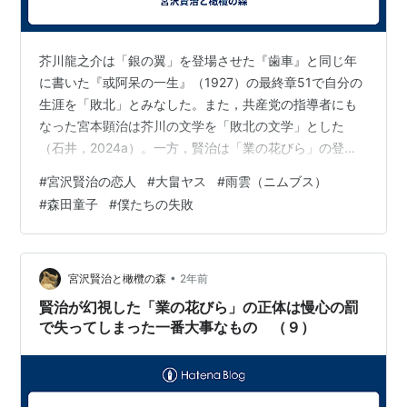
芥川龍之介は「銀の翼」を登場させた『歯車』と同じ年
に書いた『或阿呆の一生』（1927）の最終章51で自分の
生涯を「敗北」とみなした。また，共産党の指導者にも
なった宮本顕治は芥川の文学を「敗北の文学」とした
（石井，2024a）。一方，賢治は「業の花びら」の登場
する詩「三一四〔夜の湿気と風がさびしくいりまじ
#
宮沢賢治の恋人
#
大畠ヤス
#
雨雲（ニムブス）
り〕」（1924．10.5）の３ヶ月後に恋歌である詩「暁穹
#
森田童子
#
僕たちの失敗
への嫉妬」（1925．1．6）を書いているが，これを基に
してのちに文語詩「敗れし少年の歌へる」という題の詩
を書いた。賢治は，死の直前に教え子である柳原昌悦へ
手紙（1933．9．11）で，「私のかういふ惨めな失敗は
•
宮沢賢治と橄欖の森
2年前
たゞもう今日の時代一般の巨…
賢治が幻視した「業の花びら」の正体は慢心の罰
で失ってしまった一番大事なもの （９）