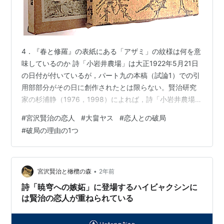
4．『春と修羅』の表紙にある「アザミ」の紋様は何を意
味しているのか 詩「小岩井農場」は大正1922年5月21日
の日付が付いているが，パート九の本稿（試論1）での引
用部部分がその日に創作されたとは限らない。賢治研究
家の杉浦静（1976，1998）によれば，詩「小岩井農場」
（パート九）の本稿（試論1）での引用箇所は，「詩集編
#
宮沢賢治の恋人
#
大畠ヤス
#
恋人との破局
纂過程の最終段階，つまり「序」（1924.1.20）の日付か
#
破局の理由の1つ
らそう遠くない時期に・・・詩集全体の構想にからん
で，改めて差し替えられたものである」とした。賢治が
原稿を出版社に持ち込んだのは大正13年（1924）1月と
言われている。つまり，賢治が「みんなの幸い」を最優
•
宮沢賢治と橄欖の森
2年前
先して生きてい…
詩「暁穹への嫉妬」に登場するハイビャクシンに
は賢治の恋人が重ねられている