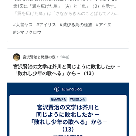
第1図に「翼を広げた鳥」（A）と「魚」（B）を示す。
「翼を広げた鳥」は「さながらきみのことばもて／われ
をこととひ燃えけるを」の詩句の左側余白に，「魚」は
#
大畠ヤス
#
アイリス
#
滅びる鳥の種族
#
アイヌ
原稿上部の余白に書き込まれている。この鳥の特徴とし
#
シマフクロウ
ては頭に耳のようなものが1対付いていることと，足と尾
羽のようなものを広げていることである。尾羽は立てて
いるようにも見える。尾羽を立てているのは繁殖期のデ
ィスプレイ行動を意味しているのかもしれない。「ミミ
•
宮沢賢治と橄欖の森
2年前
ズク」の様な鳥と思われる。ただ，一つ不可解な…
宮沢賢治の文学は芥川と同じように敗北したか －
「敗れし少年の歌へる」から－（13）