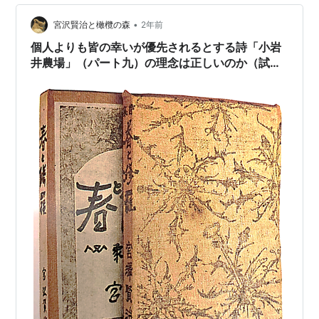
•
宮沢賢治と橄欖の森
2年前
個人よりも皆の幸いが優先されるとする詩「小岩
井農場」（パート九）の理念は正しいのか（試
論 4）－表紙にあるアザミの紋様が意味するも
の－