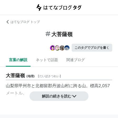
はてなブログ トップ
大菩薩嶺
このタグでブログを書く
言葉の解説
ネットで話題
関連ブログ
大菩薩嶺
(
地理
)
【
だいぼさつれい
】
山梨県甲州市と北都留郡丹波山村に跨る山。標高2,057
メートル。
解説の続きを読む