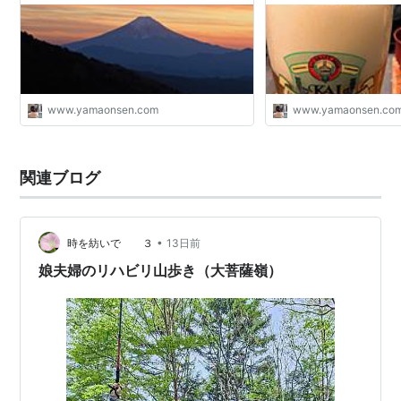
www.yamaonsen.com
www.yamaonsen.co
関連ブログ
•
時を紡いで ３
13日前
娘夫婦のリハビリ山歩き（大菩薩嶺）