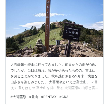
大菩薩嶺へ登山に行ってきました。前日からの雨が心配
でしたが、当日は晴れ。雲が多少あったものの、富士山
を見ることができました。秋を感じさせる9月末、快適な
山歩きを楽しみました。 大菩薩嶺といえば富士山。 ＜目
次＞ 登りはじめ 富士山を背に登る 大菩薩嶺の山頂と雷
岩 絶景の稜線を歩く 介山荘・大菩薩峠 まとめ 撮影機材
#
大菩薩嶺
#
登山
#
PENTAX
#
GR3
登りはじめ 大菩薩嶺は山梨県にある標高2057mの山。日
本百名山の一座です。登山道からは雄大な富士山をはじ