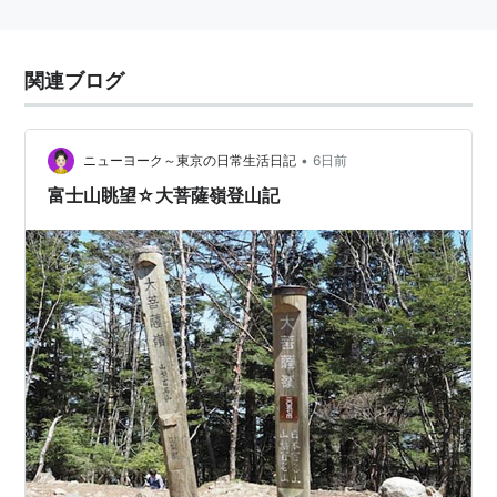
関連ブログ
•
ニューヨーク～東京の日常生活日記
6日前
富士山眺望☆大菩薩嶺登山記