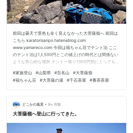
前回は曇天で景色も全く見えなかった大菩薩嶺へ 前回は
こちら karatorisanpo.hatenablog.com
www.yamareco.com 今回は福ちゃん荘でテント泊 ここ
のテント泊は1人500円とこの値上げの時代とは関係ない
ような良心的な場所 テント一張り1000円別にとってもい
いくらい 早朝に行くか、前日夜に行くかで迷い駐車場が
#
家族登山
#
山梨県
#
百名山
#
大菩薩嶺
激戦なので夜に出発 大正解 ７時前には第三まで満車
#
福ちゃん荘
#
大菩薩の湯
#
千石茶屋
#
番茶茶屋
我々は第一に停められてホッとした 福ちゃん荘が８時半
に開店なのでゆっくり出発 ロッジ長兵衛で大福が使って
みたかったmont-bellのアルパイントレッキングポールが
あったので1日300円でレンタル 福ち…
•
どこかの風景
9ヶ月前
大菩薩嶺へ登山に行ってきた。