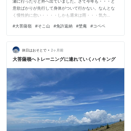
瀬に行ったりと外へ出ていました。さて今年も・・・と
意欲ばかりが先行して身体がついて行かない。なんとな
く慢性的に怠い・・・・しかも週末は雨・・・気力
が・・・・それと6月中盤から謎の症状で体調が今一つ。
#
大菩薩嶺
#
そこ山
#
免許返納
#
埜庵
#
コペペ
鼻水、くしゃみ、鼻づまり、ぼーっとする。これ、完全
に花粉症と同じ状況。6月に？？？？？？？熱もでない
し。唯一違うのが喉の痛みと痰が絡んで鼻声が続く。こ
•
れがけっこう2週間以上続いていて、とてもアウトドアな
休日はおそとで
2ヶ月前
感じじゃない。という状況で、6月は登山に1度も行かな
大菩薩嶺へトレーニングに連れていくハイキング
かった。登山を始めてからひと月登山しなかったの…