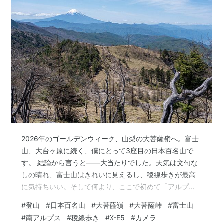
2026年のゴールデンウィーク、山梨の大菩薩嶺へ。富士
山、大台ヶ原に続く、僕にとって3座目の日本百名山で
す。 結論から言うと——大当たりでした。天気は文句な
しの晴れ、富士山はきれいに見えるし、稜線歩きが最高
に気持ちいい。そして何より、ここで初めて「アルプス
に近づいてきたかも」という手応えを味わえた一日でし
#
登山
#
日本百名山
#
大菩薩嶺
#
大菩薩峠
#
富士山
た。 今回のルートとアクセス 道中レポ：地味な山頂と、
#
南アルプス
#
稜線歩き
#
X-E5
#
カメラ
ごほうびの稜線 ひとつまみ：その峠、実は“国民文学”の