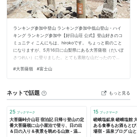
ランキング参加中登山 ランキング参加中低山登山・ハイ
キング ランキング参加中【好日山荘 公式】登山好きのコ
ミュニティ こんにちは、hirokoです。 ちょっと前のこと
になりますが、5月16日に山梨県にある大菩薩嶺（だいぼ
さつれい）に登りました。とても素敵な山だったのでお
伝えしますね。 目次 大菩薩嶺 行程 ギャラリー 終わりに
#
大菩薩嶺
#
富士山
大菩薩嶺 山梨県にある日本百名山の１つで、標高は
2057mです。初級者でも登れる日本百名山です。天気が
晴れたらずっと富士山を眺めながら登山できることが素
ネットで話題
もっと見る
晴らしかったです。 何回も富士山を撮影したためか、そ
れほどしんどい思いをせずに行って帰ってこられまし
た。 行程 上日川…
25
15
ブックマーク
ブックマーク
大菩薩峠介山荘 宿泊記 日帰り登山の定
嵯峨塩鉱泉 嵯峨塩館 
番大菩薩嶺に山小屋泊で登り、日の出
ある食事もお酒もとび
＆日の入り＆夜景を眺める山旅 - 温泉
場宿 - 温泉ブログ 
ブログ 山と温泉のきろく