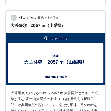
舞台 カメラのこと（X-E5＋23mm） まとめ：百名山デビ
ューにも、稜線の入門にも おわりに 今回のルートとアク
セス 上日川峠（大菩薩湖北岸駐車場）→ 唐松尾根 → 雷
•
kijitoramickの日記
3ヶ月前
岩 → 大菩薩嶺…
大菩薩嶺 2057 m（山梨県）
大菩薩嶺 だいぼさつれい 2057 m 大菩薩峠とカヤトの稜
線が生む“富士山大展望の名峰” 山名は源義光（新羅三
郎）が奥州遠征の際に木こりに化けた軍神に導かれ峠を
越えられたことに感謝して「八幡大菩薩」と唱えた故事