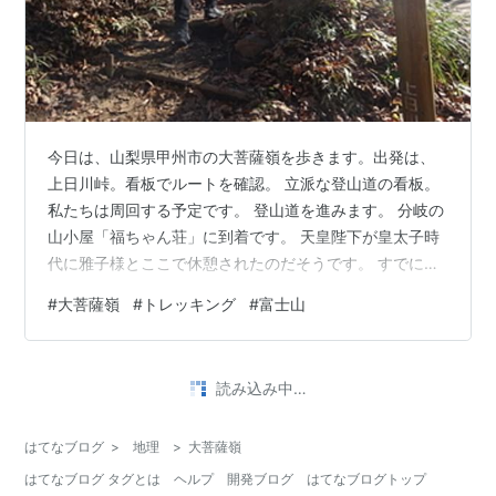
今日は、山梨県甲州市の大菩薩嶺を歩きます。出発は、
上日川峠。看板でルートを確認。 立派な登山道の看板。
私たちは周回する予定です。 登山道を進みます。 分岐の
山小屋「福ちゃん荘」に到着です。 天皇陛下が皇太子時
代に雅子様とここで休憩されたのだそうです。 すでに標
高1720mです。 看板を確認。ここで道が分かれます。 唐
#
大菩薩嶺
#
トレッキング
#
富士山
松ルートは下山で利用する予定。右の道を進みます。 苔
がすごい！ 木々の隙間から富士山が！！ 介山荘が見えて
きました。 その先が大菩薩峠（1897m）です。 南アルプ
•
スと甲府盆地が一望できます。 左から、間ノ岳、北岳、
Botanic Lovers
9ヶ月前
仙丈ケ岳、甲斐駒ヶ岳。 気持ちよく上っていきます。 富
大菩薩嶺～牛の寝通り縦走 1
士山もこのと…