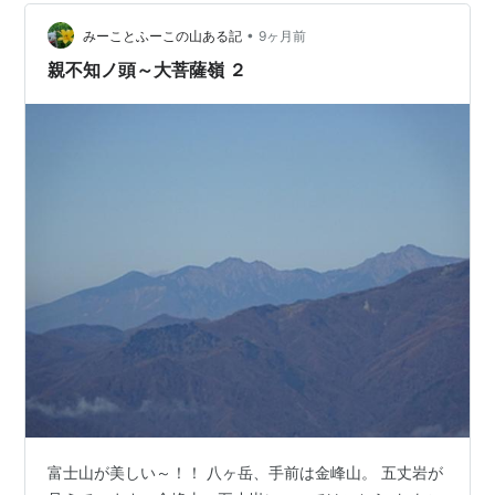
め、南アルプスや甲州の街並みなどを一望できます。ア
•
クセスしやすく、初心者でも無理なく歩けるため、人気
みーことふーこの山ある記
9ヶ月前
の登山ルートとなっています。 唐松尾根、雲の中に見え
親不知ノ頭～大菩薩嶺 ２
た富士山に感動。 訪れた…
富士山が美しい～！！ 八ヶ岳、手前は金峰山。 五丈岩が