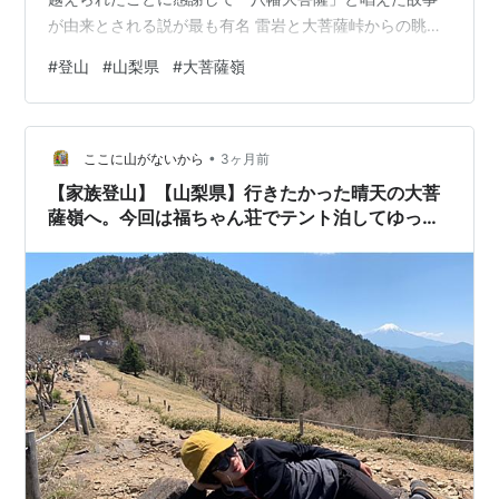
が由来とされる説が最も有名 雷岩と大菩薩峠からの眺望
は富士山・南アルプス（甲斐駒ヶ岳〜北岳〜仙丈岳）・
#
登山
#
山梨県
#
大菩薩嶺
八ヶ岳・奥秩父の山々・大菩薩湖と日川渓谷がみられる
山梨県甲州市・丹波山村
•
ここに山がないから
3ヶ月前
【家族登山】【山梨県】行きたかった晴天の大菩
薩嶺へ。今回は福ちゃん荘でテント泊してゆっく
りと。