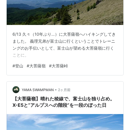
6/13 久々（10年ぶり…）に大菩薩嶺へハイキングしてき
ました。 義理兄弟が富士山に行くということでトレーニ
ングのお手伝いとして、富士山が望める大菩薩嶺に行く
ことに。
#
登山
#
大菩薩嶺
#
大菩薩峠
•
YAMA SWAMPMAN
2ヶ月前
【大菩薩嶺】晴れた稜線で、富士山を独り占め。
X-E5と“アルプスへの階段”を一段のぼった日