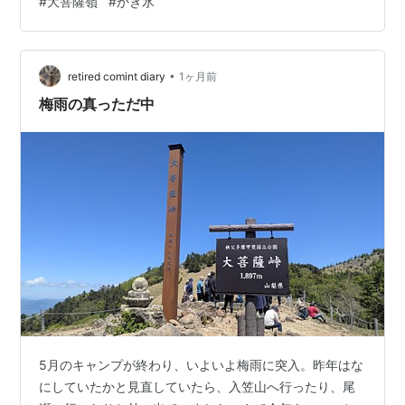
#
大菩薩嶺
#
かき氷
思います えっ！ 熊でなくて良かったです 鹿さんでした
何よりも良かったのはわたしの記憶でも富士山が見られ
たことです 富士山は見ると嬉しくなりますものね 検索し
•
ましたが場所はよくわかりませんでした 最後はいつも食
retired comint diary
1ヶ月前
べ物と温泉ですから（笑） かきごおりの美味しいところ
梅雨の真っただ中
が３つもあるんです ひょ…
5月のキャンプが終わり、いよいよ梅雨に突入。昨年はな
にしていたかと見直していたら、入笠山へ行ったり、尾