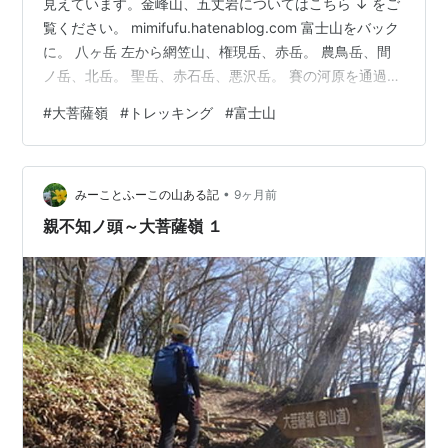
見えています。金峰山、五丈岩についてはこちら ↓ をご
覧ください。 mimifufu.hatenablog.com 富士山をバック
に。 八ヶ岳 左から網笠山、権現岳、赤岳。 農鳥岳、間
ノ岳、北岳。 聖岳、赤石岳、悪沢岳。 賽の河原を通過。
岩がゴロゴロ。 ひたすら上っていくと、 標高二〇〇〇米
#
大菩薩嶺
#
トレッキング
#
富士山
地点の標柱が。2000年に記念で建てられたようです。 雷
岩に到着。 ここも景色は最高です。 雷岩から少し進む
と、大菩薩嶺山頂（2057m）です。残念ながら眺望はな
•
し。 もう一度雷岩に戻ります。 富士山に雲がかかってき
みーことふーこの山ある記
9ヶ月前
ました。下に見えているのは大菩薩湖。…
親不知ノ頭～大菩薩嶺 １