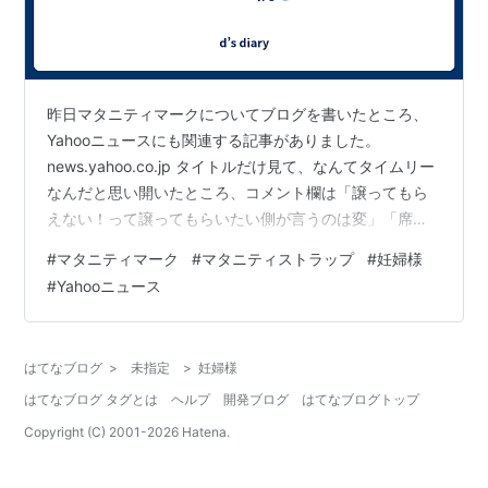
昨日マタニティマークについてブログを書いたところ、
Yahooニュースにも関連する記事がありました。
news.yahoo.co.jp タイトルだけ見て、なんてタイムリー
なんだと思い開いたところ、コメント欄は「譲ってもら
えない！って譲ってもらいたい側が言うのは変」「席を
譲ってもらうためのマークではない」「公共交通機関で
#
マタニティマーク
#
マタニティストラップ
#
妊婦様
移動できている時点で元気な証拠」云々・・・！ 勘違い
#
Yahooニュース
していましたが、席を譲ってもらうためのマークではな
く、何かあって意識がなくなった時に適切な処理をして
もらうためのマークなんですね。自分もなかなか子供が
はてなブログ
>
未指定
>
妊婦様
出来なくて辛いと思っていたはずが、妊娠して数ヶ月の
はてなブログ タグとは
ヘルプ
開発ブログ
はてなブログトップ
間に世でいうところの "妊婦様…
Copyright (C) 2001-
2026
Hatena.