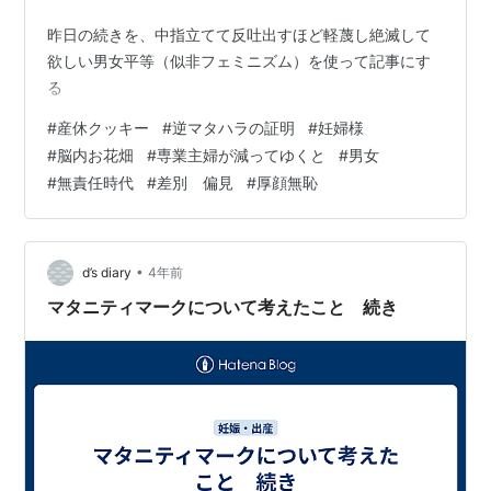
昨日の続きを、中指立てて反吐出すほど軽蔑し絶滅して
欲しい男女平等（似非フェミニズム）を使って記事にす
る
#
産休クッキー
#
逆マタハラの証明
#
妊婦様
#
脳内お花畑
#
専業主婦が減ってゆくと
#
男女
#
無責任時代
#
差別 偏見
#
厚顔無恥
•
d’s diary
4年前
マタニティマークについて考えたこと 続き