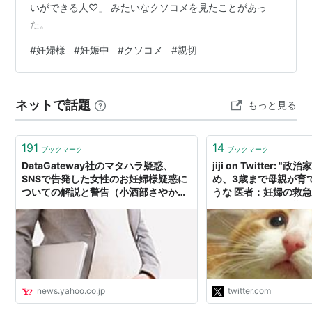
いができる人♡」 みたいなクソコメを見たことがあっ
た。
#
妊婦様
#
妊娠中
#
クソコメ
#
親切
ネットで話題
もっと見る
191
14
ブックマーク
ブックマーク
DataGateway社のマタハラ疑惑、
jiji on Twitter: 
SNSで告発した女性のお妊婦様疑惑に
め、3歳まで母親が育
ついての解説と警告（小酒部さやか）
うな 医者：妊婦の救
- エキスパート - Yahoo!ニュース
すな 一般人：妊婦様
ィマーク見たら譲らな
る、妊婦にはわざとぶ
ん晴らす、妊婦は中出
て歩いているようなも
でもしょうがない"
news.yahoo.co.jp
twitter.com