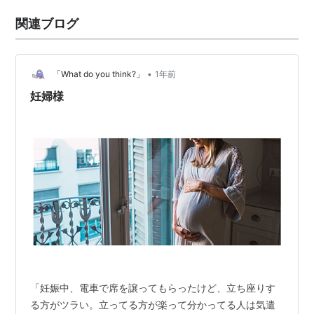
関連ブログ
•
「What do you think?」
1年前
妊婦様
「妊娠中、電車で席を譲ってもらったけど、立ち座りす
る方がツラい。立ってる方が楽って分かってる人は気遣