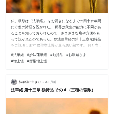
仏、釈尊は「法華経」 をお説きになるまでの四十余年間
に方便の諸経を説かれた。 釈尊は衆生の能力に不同があ
ることを知っておられたので、さまざまな喩や方便をも
って説かれたのであった。妙法蓮華経の第十三章 勧持品
をご説明します 僭聖増上慢が最も悪い敵です。 何と専門
家の僧のなかでも社会的信用がある高僧が ........... 〇 忍
#
法華経
#
妙法蓮華経
#
勧持品
#
お釈迦さま
耐の功徳この三種の強敵のなかでいちばん始末に困り、
#
増上慢
#
僭聖増上慢
もっとも悪い敵は、第三の僭聖増上慢（せんしょうぞう
じょうまん）の人であり、経文はつづいてこの害を明ら
かにする。 僭聖増上慢の人は、物欲、権勢欲、名誉欲が
異常に強いので、大衆のなかに「法華経」 を説き弘める
•
法華経に生きる❕
3ヶ月前
人々の悪口を言う…
法華経 第十三章 勧持品 その４（三種の強敵）