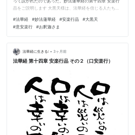
って説かれたのであった。妙法蓮華経の第十四章 安楽行
品をご説明します 大黒天様は、法華経を信じる人たちを
守護する守り神です） 人生、何が起きるか分かりません
#
法華経
#
妙法蓮華経
#
安楽行品
#
大黒天
よ！ 捨てる神あれば拾う神ありです (^^)/ 人脈は宝なり
#
意安楽行
#
お釈迦さま
～。 法華経２８品の中で、古来から四要品といわれる四
つの重要な品(章）がある。その四つの品とは、方便品、
安楽行品、寿量品、普門品である。 ◎ 第十四章 安楽行品
（あんらくぎょうほん）から ☆ 心の持ち方..............…
•
法華経に生きる❕
3ヶ月前
法華経 第十四章 安楽行品 その２（口安楽行）