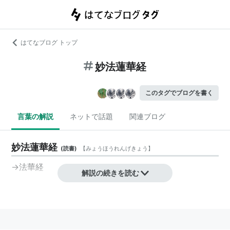
はてなブログ トップ
妙法蓮華経
このタグでブログを書く
言葉の解説
ネットで話題
関連ブログ
妙法蓮華経
(
読書
)
【
みょうほうれんげきょう
】
→
法華経
解説の続きを読む