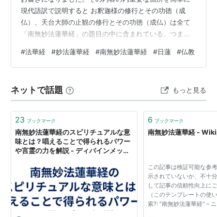
現代語訳で説明すると お釈迦様の修行とその功徳（成
仏）、天台大師の止観の修行とその功徳（成仏）は全て
「南無妙法蓮華経」の題目の中に含まれている。つまり
「南無妙法蓮華経」を唱えるだけで成仏できる。 「南無
#
法華経
#
妙法蓮華経
#
南無妙法蓮華経
#
日蓮
#
仏教
妙法蓮華経」こそがこの末法時代の法華経である。 とい
うことです。これはもちろんお釈迦様、天台大師がおっ
しゃった事ではありませんし、法華経はおろか他の経
ネットで話題
もっと見る
典、論文に書かれている訳ではなく、日蓮大聖人の 上行
菩薩の自覚からくる確信、発見発明、悟りです。 日蓮大
聖人は南無妙法蓮華経を唱えるという唱題行に…
23
6
ブックマーク
ブックマーク
南無妙法蓮華経のスピリチュアルな意
南無妙法蓮華経 - Wikip
味とは？唱えることで得られるパワー
や言霊の力を解説 - ディバインメッセ
ージ
この記事は検証可能な参
示されていないか、不十分
して記事の信頼性向上に
（このテンプレートの使い
索?: "南無妙法蓮華経" – ニ
ラー · CiNii · J-STAGE · N