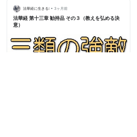
慢（どうもんぞうじょうまん）というのは、専門の坊さ
んのなかには、つまらない教えを善いものだと思って
•
法華経に生きる❕
3ヶ月前
「法華経」の教えを非難したり、教えの…
法華経 第十三章 勧持品 その３（教えを弘める決
意）