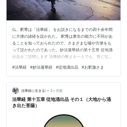
仏、釈尊は「法華経」 をお説きになるまでの四十余年間
に方便の諸経を説かれた。 釈尊は衆生の能力に不同があ
ることを知っておられたので、さまざまな喩や方便をも
って説かれたのであった。妙法蓮華経の第十五章 従地涌
出品をご説明します 法華経の教えを一人でも、世に弘め
る功徳は.........。 ◎ 虚空から大地へ…理想の実現他の国
#
法華経
#
妙法蓮華経
#
従地涌出品
#
お釈迦さま
土からやってきたたくさんの菩薩が、大勢の人の中から
立ち上がり、合掌して仏に敬礼して、「もし私どもが仏
の滅度の後において、この娑婆世界にあってこの経を弘
•
めることをお許しくだされば、私たちもこの経を弘める
法華経に生きる❕
3ヶ月前
ために大いに努力しましょう。」 と申し上げた。 そのと
法華経 第十五章 従地涌出品 その１（大地から涌
き、仏がたくさんの菩薩…
き出た菩薩）