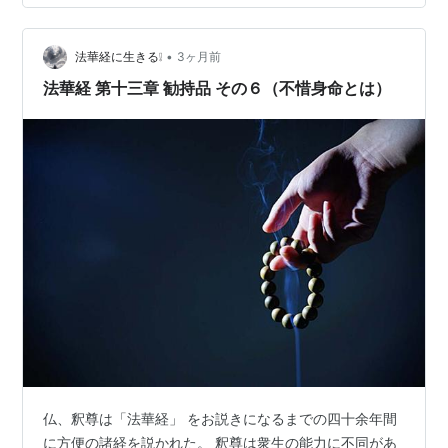
といわれる四つの重要な品(章）がある。その四つの品と
は、方便品、安楽行品、寿量品、普門品である。今回
は、安楽行品をご説明いたします。(^^)/ ◎ 第十四章 安楽
•
法華経に生きる❕
3ヶ月前
行品（あんらくぎょうほん…
法華経 第十三章 勧持品 その６（不惜身命とは）
仏、釈尊は「法華経」 をお説きになるまでの四十余年間
に方便の諸経を説かれた。 釈尊は衆生の能力に不同があ