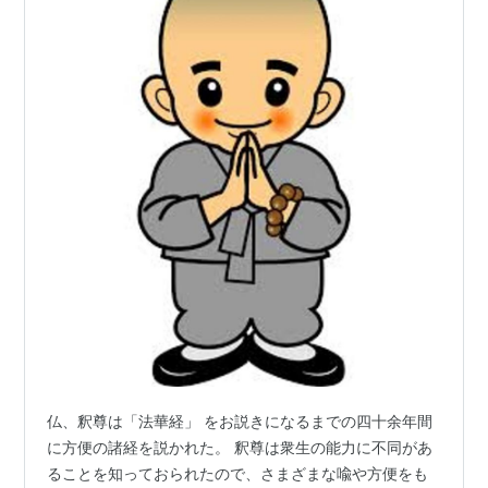
仏、釈尊は「法華経」 をお説きになるまでの四十余年間
に方便の諸経を説かれた。 釈尊は衆生の能力に不同があ
ることを知っておられたので、さまざまな喩や方便をも