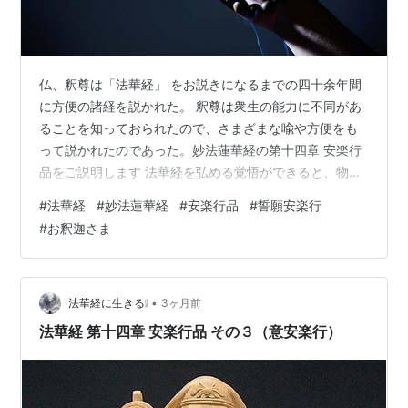
仏、釈尊は「法華経」 をお説きになるまでの四十余年間
に方便の諸経を説かれた。 釈尊は衆生の能力に不同があ
ることを知っておられたので、さまざまな喩や方便をも
って説かれたのであった。妙法蓮華経の第十四章 安楽行
品をご説明します 法華経を弘める覚悟ができると、物凄
い邪魔する抵抗勢力が動きだします！！ 法華経の中に書
#
法華経
#
妙法蓮華経
#
安楽行品
#
誓願安楽行
いてあるとおりです (@_@。 法華経２８品の中で、古来
#
お釈迦さま
から四要品といわれる四つの重要な品(章）がある。その
四つの品とは、方便品、安楽行品、寿量品、普門品であ
る。 ◎ 第十四章 安楽行品（あんらくぎょうほん）から
☆ 教えを弘める誓い................誓願安楽行（せいがんあ
•
法華経に生きる❕
3ヶ月前
ん…
法華経 第十四章 安楽行品 その３（意安楽行）