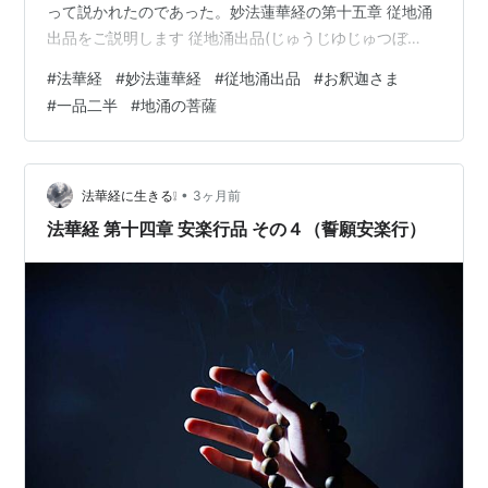
って説かれたのであった。妙法蓮華経の第十五章 従地涌
出品をご説明します 従地涌出品(じゅうじゆじゅつぼ
ん）、大事な教えです。 ※是（こ）の諸（もろもろ）の
#
法華経
#
妙法蓮華経
#
従地涌出品
#
お釈迦さま
菩薩等（ぼさつら）は 志（こころざし）固（かた）くし
#
一品二半
#
地涌の菩薩
て怯弱無（きおくれな）く、無量劫（むりょうこう）よ
り来（このかた） 而（しか）も菩薩の道を行ぜり 難（む
つか）しき問答（もんどう）に巧（たくみ）にして 其の
心に畏（おそ）るる所無く 忍辱（にんいく）の心は決定
•
法華経に生きる❕
3ヶ月前
（けつじょう）し 端正（たんじょ…
法華経 第十四章 安楽行品 その４（誓願安楽行）