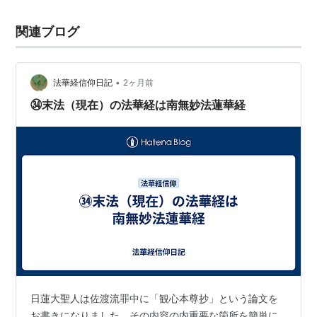
関連ブログ
•
法華経信仰日記
2ヶ月前
㉞末法（現在）の法華経は南無妙法蓮華経
日蓮大聖人は佐渡流罪中に「観心本尊抄」という論文を
お書きになりました。その内容の内重要な箇所を簡単に