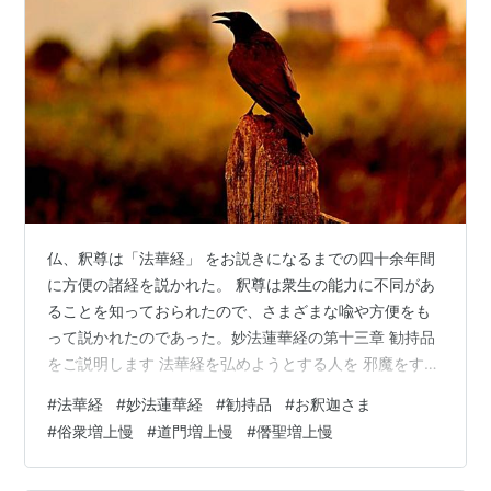
仏、釈尊は「法華経」 をお説きになるまでの四十余年間
に方便の諸経を説かれた。 釈尊は衆生の能力に不同があ
ることを知っておられたので、さまざまな喩や方便をも
って説かれたのであった。妙法蓮華経の第十三章 勧持品
をご説明します 法華経を弘めようとする人を 邪魔をする
三種の増上慢とは❓ 〇 三種の強敵とはまず第一の俗衆増
#
法華経
#
妙法蓮華経
#
勧持品
#
お釈迦さま
上慢（ぞくしゅうぞうじょうまん）とは、普通の人々が
#
俗衆増上慢
#
道門増上慢
#
僭聖増上慢
「法華経」の価値を知らないのに、悪口を言ったり、迫
害を加えたりする人のことである。 次に第二の道門増上