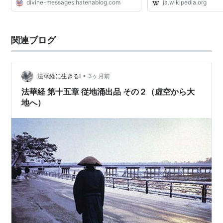
divine-messages.hatenablog.com
ja.wikipedia.org
ンサーチ · TWL (2017
（なむみ...
関連ブログ
•
法華経に生きる❕
3ヶ月前
法華経 第十五章 従地涌出品 その２（虚空から大
地へ）