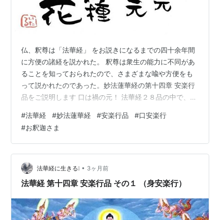
仏、釈尊は「法華経」 をお説きになるまでの四十余年間
に方便の諸経を説かれた。 釈尊は衆生の能力に不同があ
ることを知っておられたので、さまざまな喩や方便をも
って説かれたのであった。妙法蓮華経の第十四章 安楽行
品をご説明します 口は禍の元！ 法華経２８品の中で、古
来から四要品といわれる四つの重要な品(章）がある。そ
#
法華経
#
妙法蓮華経
#
安楽行品
#
口安楽行
の四つの品とは、方便品、安楽行品、寿量品、普門品で
#
お釈迦さま
ある。 ◎ 第十四章 安楽行品（あんらくぎょうほん）から
☆言葉の戒め..............口安楽行（くあんらくぎょう）次
に第二の口安楽行を説く。人の過ちや経典にけちをつけ
るようなことを説いてはならない。 また「法華経」は大
•
法華経に生きる❕
3ヶ月前
した教え…
法華経 第十四章 安楽行品 その１ （身安楽行）