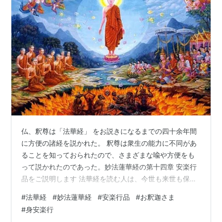
仏、釈尊は「法華経」 をお説きになるまでの四十余年間
に方便の諸経を説かれた。 釈尊は衆生の能力に不同があ
ることを知っておられたので、さまざまな喩や方便をも
って説かれたのであった。妙法蓮華経の第十四章 安楽行
品をご説明します 法華経を読む人は、今世も来世も保証
された人です。 と、お釈迦さまは断言されています！！
#
法華経
#
妙法蓮華経
#
安楽行品
#
お釈迦さま
「法華経」の行者の心がけをお説きになったのが、この
#
身安楽行
「安楽行」です。 法華経２８品の中で、古来から四要品