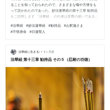
ることを知っておられたので、さまざまな喩や方便をも
って説かれたのであった。妙法蓮華経の第十三章 勧持品
をご説明します 「法華経」 の行者は世尊の使いであると
いう自覚がなければ、 とうていこの教えを弘めることは
#
法華経
#
妙法蓮華経
#
勧持品
#
お釈迦さま
できない💦 ◎ 不惜身命（ふしゃくしんみょう）とは「法
#
不惜身命
#
日蓮聖人
華経」 を説き弘める人は、どんな困難も忍ばなければな
らない。「我（われ）、身命（しんみょう）を愛（あ
い）せず、但（た）だ無上道（むじょうどう）を惜
（お）しむ」 と経文は説く。自分の身命は惜しくはな
•
法華経に生きる❕
3ヶ月前
い。 ただ仏の説かれた最上の教えが、世…
法華経 第十三章 勧持品 その５（忍耐の功徳）