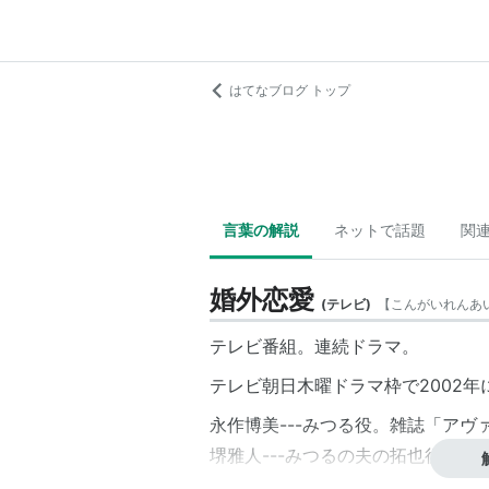
はてなブログ トップ
言葉の解説
ネットで話題
関
婚外恋愛
(
テレビ
)
【
こんがいれんあ
テレビ番組。連続ドラマ。
テレビ朝日木曜ドラマ枠で2002年
永作博美---みつる役。雑誌「アヴ
堺雅人---みつるの夫の拓也役。
根津甚八---大学教授