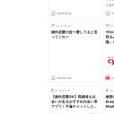
ーシ
を使
はあ
saylove.jp
w
イバ
れた
完全に
11
11
ブックマーク
ブ
Mad
婚外恋愛の掟〜愛してると言
YO
ー...
ってくれ〜
明る
論」
saylove.jp
c
6
6
ブックマーク
ブ
【婚外恋愛OK】既婚者も出
秘密
会いがあるおすすめ出会い系
&raq
アプリ！不倫チャットしたい
Madi
女性急増中！