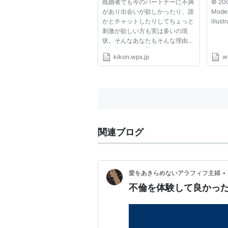
既婚者でも今のパートナーに不満
© 200
があり出会いが欲しかったり、誰
Model
かとチャットしたりしてちょっと
illust
刺激が欲しい方も実は多いの現
状。そんなあなたもそんな理由で
本記事にたどり着いたのではない
kikon.wpx.jp
w
でしょうか。 『今のパートナー
に不満があり婚外恋愛に興味があ
る』 『既婚者だけど、ちょっと
した火遊びがしたい』 『寂しい
時...
関連ブログ
•
愛をあきらめないアラフィフ主婦
不倫を体験して良かっ