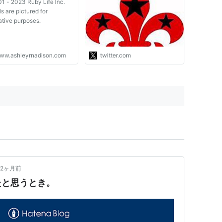
1 - 2023 Ruby Life Inc.
関係がある。前者では制度と
s are pictured for
しての結婚の聖性さえ守られ
rative purposes.
ればよく、その外部でナニを
しようがほぼ関心の埒外にな
る。スタンダールでも読めば
実によくわかる。さて、本邦
ww.ashleyrnadison.com
twitter.com
が議会政治を学んだ相手は英
米であった...。"
2ヶ月前
たと思うとき。