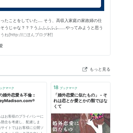
たことをしていた.... そう、高収入家庭の家政婦の仕
うじゃな？？？うふふふふふ......やってみようと思う
[http://にほんブログ村]
愛
もっと見る
18
ックマーク
ブックマーク
の婚外恋愛＆不倫 ::
「婚外恋愛に似たもの」 - そ
eyMadison.com®
れは恋とか愛とかの類ではな
くて
ちはお客様のプライバシーに
る懸念を考慮し、配慮しま
当サイトではお客様に公開ソ