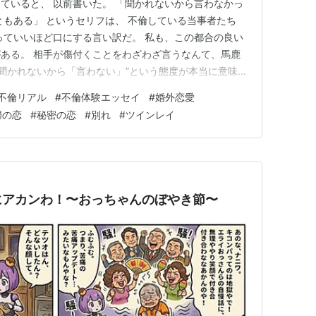
マっていると、 以前書いた。 「聞かれないから言わなかっ
ともある」 というセリフは、 不倫している当事者たち
っていいほど口にする言い訳だ。 私も、この都合の良い
ある。 相手が傷付くことをわざわざ言うなんて、馬鹿
“聞かれないから「言わない」”という態度が本当に意味し
誰かを傷付けるような事実を、隠蔽（いんぺい）してい
不倫リアル
#
不倫体験エッセイ
#
婚外恋愛
の信頼関係を信じさせているということだ。 だから、不
婦の恋
#
秘密の恋
#
別れ
#
ツインレイ
にする、…
にアカンわ！〜おっちゃんのぼやき節〜