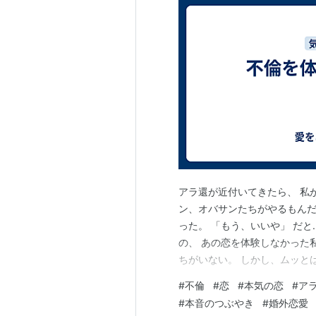
アラ還が近付いてきたら、 私
ン、オバサンたちがやるもんだ
った。 「もう、いいや」 だと
の、 あの恋を体験しなかった
ちがいない。 しかし、ムッと
『女』だもン♫） とほくそ笑
#
不倫
#
恋
#
本気の恋
#
ア
った。 そう、私は恋をしてい
#
本音のつぶやき
#
婚外恋愛
できた。 その至福を刻まれた細