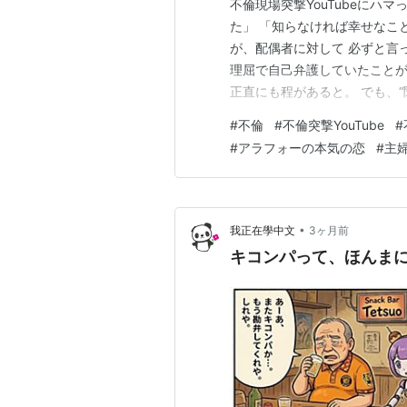
不倫現場突撃YouTubeにハ
た」 「知らなければ幸せなこ
が、配偶者に対して 必ずと言
理屈で自己弁護していたことが
正直にも程があると。 でも、
ているのは、 明るみに出たら
#
不倫
#
不倫突撃YouTube
#
るということだ。 誰かに、嘘
#
アラフォーの本気の恋
#
主
倫当事者たちがこれまたよく口
•
我正在學中文
3ヶ月前
キコンパって、ほんま