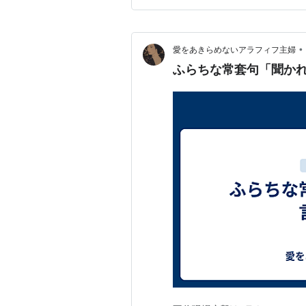
•
愛をあきらめないアラフィフ主婦
ふらちな常套句「聞か