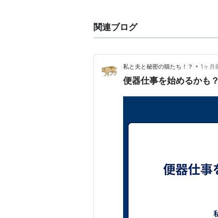
釈由美子---拓也の高校時代の同級
宮迫博之
関連ブログ
高橋由美子
•
私と夫と秘密の猫たち！？
1ヶ月
便器仕事を始めるかも