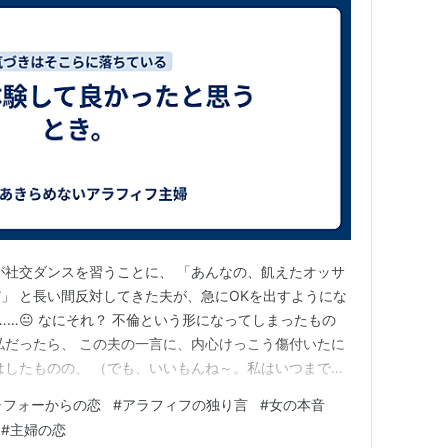
が社交ダンスを習うことに、 「あんなの、飢えたオッサ
」 と長い間反対してきた夫が、急にOKを出すようにな
……😐 なにそれ？ 不倫という形になってしまったもの
私だったら、 この夫の一言に、内心けっこう傷付いたに
はしたものの、 （でも、いいもんね～。私はいつまでも
むことができるようになっている自分に気付き、嬉しか
ラフォーからの恋
#
アラフィフの独り言
#
女の本音
る間、自分の中の「女」を十二分に感じ、愉しむことが
#
主婦の恋
胞の1つ1つ…