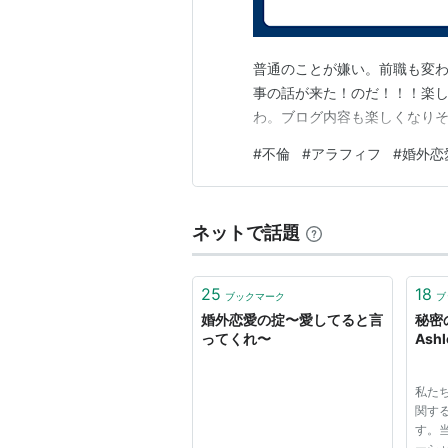
普通のことが嫌い。前職も変わっ
事の話が来た！のだ！！！楽しそ
わ。ブログ内容も楽しくなりそうね
#
不倫
#
アラフィフ
#
婚外恋
ネットで話題
25
18
ブックマーク
ブ
婚外恋愛の掟〜愛してると言
秘密
ってくれ〜
Ashl
私た
関す
す。