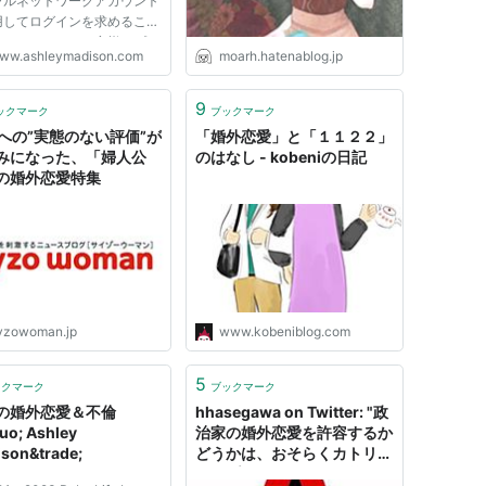
ャルネットワークアカウント
用してログインを求めること
りません。またお客様のプラ
ww.ashleymadison.com
moarh.hatenablog.jp
シーを保護する目的で設計さ
機能も充実しております。
独立したシステム Ashley
9
ックマーク
ブックマーク
isonのアカウントを他のソ
Uへの”実態のない評価”が
「婚外恋愛」と「１１２２」
みになった、「婦人公
のはなし - kobeniの日記
の婚外恋愛特集
yzowoman.jp
www.kobeniblog.com
5
ックマーク
ブックマーク
の婚外恋愛＆不倫
hhasegawa on Twitter: "政
uo; Ashley
治家の婚外恋愛を許容するか
son&trade;
どうかは、おそらくカトリッ
クとプロテスタントの差異と