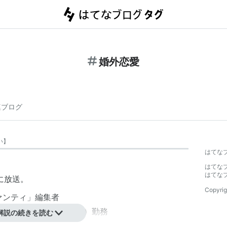
婚外恋愛
連ブログ
い
】
はてな
はてな
はてな
に放送。
Copyrig
ァンティ」編集者
外車ディーラー（プジョー）勤務
解説の続きを読む