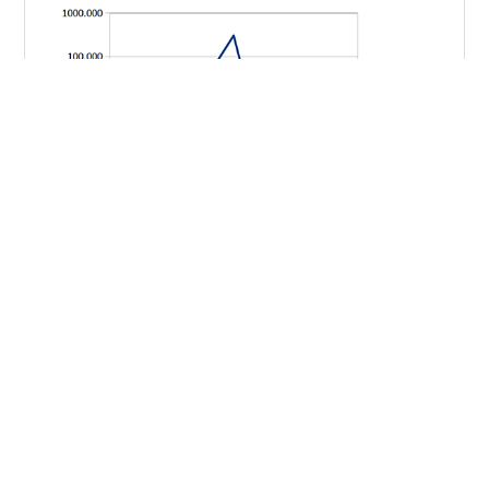
概要 PostgreSQL のマニュアルには以下の記載がありま
す。 結合の対象がせいぜい2、3個のテーブルなら心配す
るほど結合の種類は多くありません。 しかし、テーブル
数が増えると可能な結合の数は指数関数的に増えていき
ます。 10程度以上にテーブルが増えると、すべての可能
性をしらみつぶしに探索することはもはや実用的ではな
#
実行計画
#
join_collapse_limit
#
geqo_threshold
くなります。 6や7個のテーブルでさえも、計画を作成す
る時間が無視できなくなります。
https://www.postgresql.jp/document/14/html/explicit-