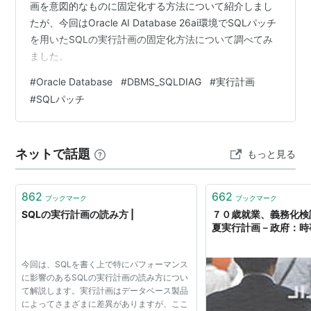
画を意図的なものに固定化する方法について紹介しまし
たが、今回はOracle AI Database 26ai環境でSQLパッチ
を用いたSQLの実行計画の固定化方法について調べてみ
ました。
#
Oracle Database
#
DBMS_SQLDIAG
#
実行計画
#
SQLパッチ
ネットで話題
もっと見る
862
662
ブックマーク
ブックマーク
SQLの実行計画の読み方 |
７０歳就業、義務化検
夏実行計画－政府：時
今回は、SQLを書く上で特にパフォーマンス
に影響のあるSQLの実行計画の読み方につい
て解説します。実行計画はデータベース製品
によってさまざまに差異がありますが、ここ