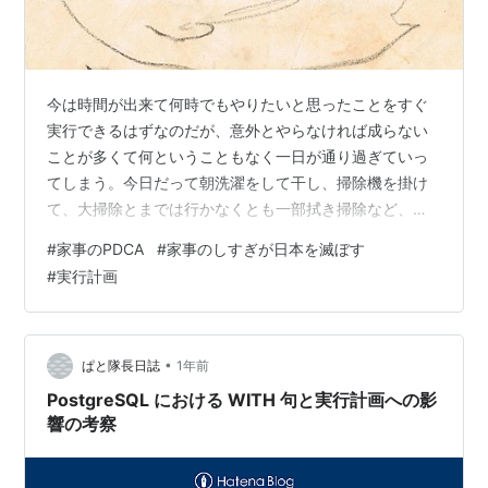
今は時間が出来て何時でもやりたいと思ったことをすぐ
実行できるはずなのだが、意外とやらなければ成らない
ことが多くて何ということもなく一日が通り過ぎていっ
てしまう。今日だって朝洗濯をして干し、掃除機を掛け
て、大掃除とまでは行かなくとも一部拭き掃除など、下
駄箱の整理を一年ぶりにして、溜まったゴミを集めて袋
#
家事のPDCA
#
家事のしすぎが日本を滅ぼす
につめる。お茶を作りながら朝刊を読んで、ハッと気づ
#
実行計画
くともうお昼を過ぎていた。昼ご飯をさっさと済ませ
て、風呂掃除をして、買い物にいき、夕食の支度をして
早めの夕食をとり、片付け皿洗い、風呂に入り、髪の毛
を乾かしと、もう21：00を回っている。 今まではこのル
•
ぱと隊長日誌
1年前
ーティーンの中に会社の仕事や介護などのスケジュ…
PostgreSQL における WITH 句と実行計画への影
響の考察