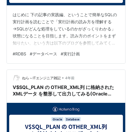
はじめに 下の記事の実践編、ということで簡単なSQLの
実行計画を読むことで「実行計画の読み方を理解する
→SQLがどんな処理をしているのかがざっくりわかる」
状態になることを目指します。読み方のポイントをまず
知りたい、という方は以下のブログを参照してみてくだ
さい。 soachr.hatenablog.com はじめに 対象読者 (復習)
#
RDBS
#
データベース
#
実行計画
実行計画の読み方ポイント3つ 実行計画をみてみる ケー
ス1: 結合処理 「顧客名と住所の一覧を取得する」 SQL
実行計画 読んでいく ケース2: 探索処理「姓が'White'であ
•
る顧客を検索する」 SQL 実行計画 読んでいく ケース3:
ねら～ITエンジニア雑記
4年前
演算処理「支店IDごとの…
V$SQL_PLAN の OTHER_XML列 に格納された
XMLデータ を整形して出力してみる(Oracle
Database)