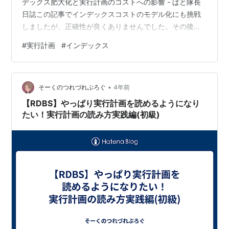
デックス肥大化と実行計画のコストへの影響 - ぱと隊長
日誌この記事でインデックスコストのモデル化にも挑戦
しましたが、正確性が良くありませんでした。その後、
コード解析が進み、以前のモデルの問題点が判明しまし
#
実行計画
#
インデックス
た。今回は現時点の PostgreSQL 最新版でも同様の事象
が起こることを示しつつ、モデルの見直しを行います。
前提 PostgreSQL のインデックスサイズは一度大きくな
•
ると、その後小さくなるタイミングが限られています。
そーくのつれづれぶろぐ
4年前
「［改訂新版］内部構造から学ぶPostgre…
【RDBS】やっぱり実行計画を読めるようになり
たい！実行計画の読み方実践編(初級)