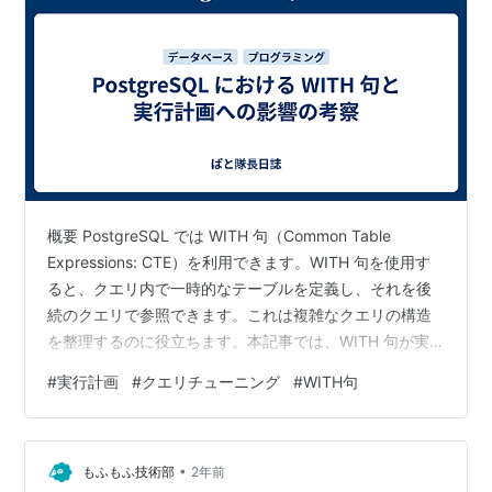
概要 PostgreSQL では WITH 句（Common Table
Expressions: CTE）を利用できます。WITH 句を使用す
ると、クエリ内で一時的なテーブルを定義し、それを後
続のクエリで参照できます。これは複雑なクエリの構造
を整理するのに役立ちます。本記事では、WITH 句が実
行計画にどのような影響を与えるのかを、シンプルな例
#
実行計画
#
クエリチューニング
#
WITH句
を用いて検証します。 検証環境 OS Red Hat Enterprise
Linux release 9.5 DB PostgreSQL 17.2 PostgreSQL は
ソースコードからインストールし、デフォルト設定のま
•
ま使用しています。 検証内容…
もふもふ技術部
2年前