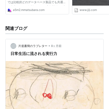
では比較的どのデータベース製品でも共通す
る内容について解説します。 実行計画とは記
a5m2.mmatsubara.com
www.jiji.com
述したSQLが実際にデータベースの内部でど
のように処理されて...
関連ブログ
•
片道書簡のラブレター
8ヶ月前
日常生活に流される実行力