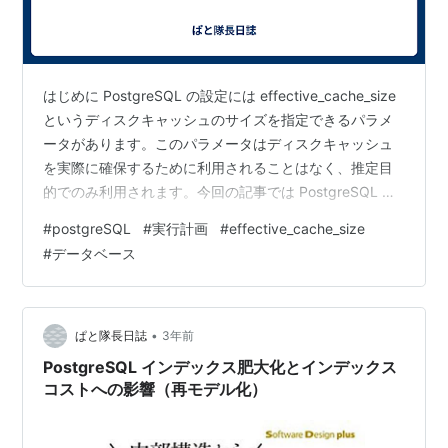
はじめに PostgreSQL の設定には effective_cache_size
というディスクキャッシュのサイズを指定できるパラメ
ータがあります。このパラメータはディスクキャッシュ
を実際に確保するために利用されることはなく、推定目
的でのみ利用されます。今回の記事では PostgreSQL が
このパラメータをどのように利用しているのか確認しま
#
postgreSQL
#
実行計画
#
effective_cache_size
す。PostgreSQL 15 を対象に調査しています。
#
データベース
effective_cache_size の利用箇所 ソースコードから調査
したところ、effective_cache_size は以下の2箇所で利用
されていました。(1) インデックススキャンの…
•
ぱと隊長日誌
3年前
PostgreSQL インデックス肥大化とインデックス
コストへの影響（再モデル化）