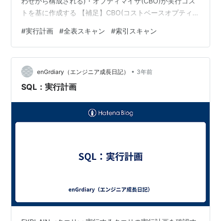
わせから構成される)・オプティマイザ(CBO)が実行コス
トを基に作成する 【補足】CBO(コストベースオプティマ
イザ)統計情報(オプティマイザ統計)のデータを元にSQL
#
実行計画
#
全表スキャン
#
索引スキャン
の実行コストが最も低くなるように実行計画を作成する
機能(アルゴリズム)SQLの実行手順が複数存在する場合、
複数の実行コストを比較して最適な実行手順を選択する※
•
統計情報が古いと適切な実行計画が作成・選択されない
enGrdiary（エンジニア成長日記）
3年前
可能性があるため、統計情報は定期的に取得することを
SQL：実行計画
お勧めします※…