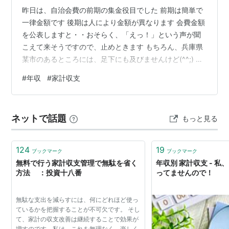
昨日は、自治会費の前期の集金役目でした 前期は簡単で
一律金額です 後期は人により金額が異なります 会費金額
を公表しますと・・おそらく、「えっ！」という声が聞
こえて来そうですので、止めときます もちろん、兵庫県
某市のあるところには、足下にも及びませんけど(^^;) さ
らに、これに加えて「寺費」の集金も別の役目の方が同
#
年収
#
家計収支
時に集金されました どうでもいい話でしょうけど、私の
近況でした ちゃんとFPの仕事もしています(^^;) さて、今
回は年収別の家計収支の全国平均のデータです あくまで
ネットで話題
もっと見る
も平均値ですので、家族人数、年齢など、ご状況はまち
まちでしょうから、一つの参考データとしてご覧下さい
中には、「もうち…
124
19
ブックマーク
ブックマーク
無料で行う家計収支管理で無駄を省く
年収別 家計収支 - 
方法 ：投資十八番
ってませんので！
無駄な支出を減らすには、何にどれほど使っ
ているかを把握することが不可欠です。 そし
て、家計の収支改善は継続することで効果が
増すのです。私は、これを無理なく、楽しく