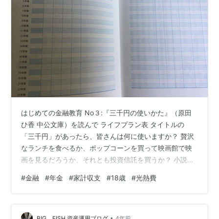
はじめての金融教育 No３:『三千円の使いかた』（原田
ひ香 中公文庫）を読んで ライフプラン表 タイトルの
「三千円」があったら、皆さんは何に使いますか？ 贅沢
なランチを食べるか、ポップコーンを買って映画館で映
画を見るだろうか、それとも投資信託を買うか？ 小説で
はお金の使い方をめぐる、御厨家の面々のエピソードが
#
金融
#
年金
#
家計収支
#
18歳
#
光熱費
それぞれ、描かれています。そして、各エピソードで語
り手が交代し、多面的な現実描写（ポリフォニー）がな
されていて、世代間をめぐる人々の声が生かされていま
•
す。 第１話「三千円の使い方」、第２話「七十三歳のハ
BIG FISH 資産運用ブログ
4年前