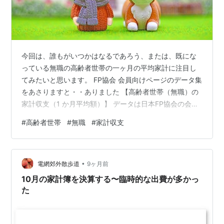
今回は、誰もがいつかはなるであろう、または、既にな
っている無職の高齢者世帯の一ヶ月の平均家計に注目し
てみたいと思います。 FP協会 会員向けページのデータ集
をあさりますと・・ありました 【高齢者世帯（無職）の
家計収支（1 か月平均額）】 データは日本FP協会の会員
向けページ、FP 実務の基本データ集から抜粋しました。
#
高齢者世帯
#
無職
#
家計収支
R8年2月27日UP分です。 ○ 本資料は情報提供のみを目
的として作成されたものであり、金融商品等の勧誘を目
的としたものではありません。 ○ 本資料は、日本FP協会
•
が信頼できると判断した各種データに基づき作成されて
電網郊外散歩道
9ヶ月前
おりますが、その正確性、完全性を保証するものではあ
10月の家計簿を決算する〜臨時的な出費が多かっ
りません。 との…
た