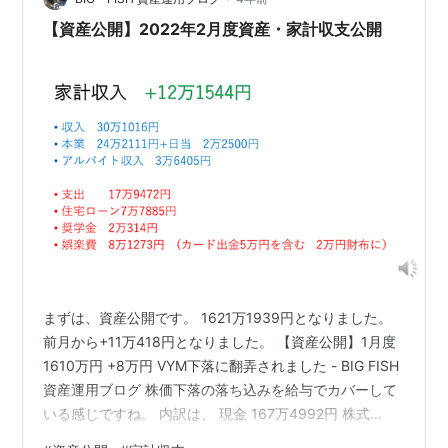
ローワーク」、第３話「目指せ！ 貯金一千万円！」 こう
【資産公開】2022年2月度資産・家計収支公開
したタイトルを書いていると、何か金…
まずは、資産公開です。 1621万1939円となりました。
前月から+11万418円となりました。 【資産公開】1月度
1610万円 +8万円 VYM下落に翻弄されました - BIG FISH
資産運用ブログ 株価下落の落ち込みを給与でカバーして
いる感じですね。 内訳は、 現金 167万4992円 株式
1165万7727円 投資信託 167万6843円 iDeCo 100万