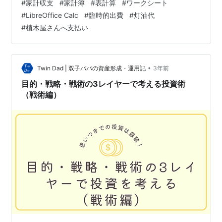
#
家計収支
#
家計簿
#
表計算
#
ワークシート
較して、臨時的で大きな出費がありました。暖房を使う
#
LibreOffice Calc
#
臨時的出費
#
灯油代
ようになってホームタンクに灯油を満タンに補充しても
#
植木屋さんへ支払い
らった光熱費(53,110円)と住居費に区分した植木屋さん
への支払い(85,000円)が大きいです。その分だけ支出が
増えて、支出合計は年金月額を超えましたので、年金口
座の…
•
Twin Dad | 双子パパの資産形成・運用記
3年前
目的・戦略・戦術の3レイヤーで考える投資術
（戦術編）