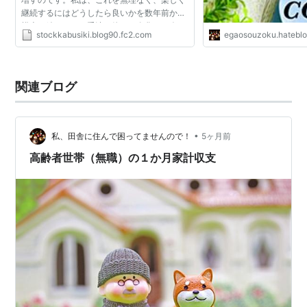
継続するにはどうしたら良いかを数年前から
模索し続け、その手法は徐々に進化して今に
stockkabusiki.blog90.fc2.com
egaosouzoku.hateblo
至っています。 私は収支管理を行うのに有料
ソフトを使うの...
関連ブログ
•
私、田舎に住んで困ってませんので！
5ヶ月前
高齢者世帯（無職）の１か月家計収支