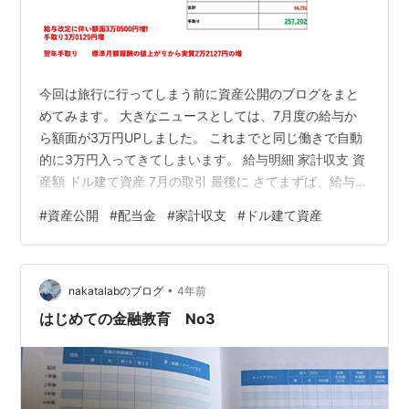
今回は旅行に行ってしまう前に資産公開のブログをまと
めてみます。 大きなニュースとしては、7月度の給与か
ら額面が3万円UPしました。 これまでと同じ働きで自動
的に3万円入ってきてしまいます。 給与明細 家計収支 資
産額 ドル建て資産 7月の取引 最後に さてまずば、給与明
細の中身を見ていきましょう 給与明細 基本給ですが、給
#
資産公開
#
配当金
#
家計収支
#
ドル建て資産
与改定に伴い。手取りで3万0500円の増加となりまし
た。 ボーナスも増額されることでしょう。 額面ではよう
やく30万円越えとなりました。総務省統計局ホームペー
•
ジより二人以上世帯の内勤労者世帯の家計収入を調べる
nakatalabのブログ
4年前
と消費支出は31万3057円。こちら最新の2017年のデー
はじめての金融教育 No3
タなんです…