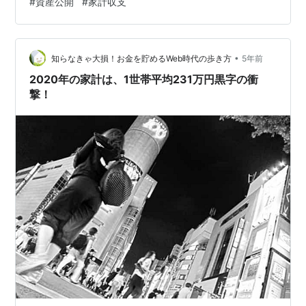
#
資産公開
#
家計収支
5635円 現金は高配当ETFであるVYMに毎月20～40万円
振り分けています。一時期250万円を超えていたので
VYMの購入に充てだいぶ圧縮出来ました。 まぁ160万も
•
あればある程度の事態には対処できると思っています。
知らなきゃ大損！お金を貯めるWeb時代の歩き方
5年前
こ…
2020年の家計は、1世帯平均231万円黒字の衝
撃！