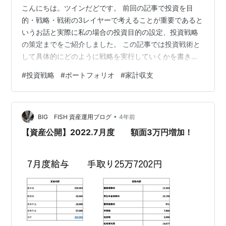
こんにちは。ツインだどです。 前回の記事で投資を目
的・戦略・戦術の3レイヤーで考えることが重要であると
いうお話と実際に私の場合の投資目的の設定、投資戦略
の策定までをご紹介しました。 この記事では投資戦術と
して具体的にどのように戦略を実行していくかを書きた
いと思います。 投資戦術を考える 前回からの振り返りと
#
投資戦略
#
ポートフォリオ
#
家計収支
なりますが、私の投資目的は以下3つです。 子供の学費
の確保二人の子供それぞれの大学卒業までの教育資金を
確保すること 住宅ローンの返済目途の確保定年後にも続
•
く住宅ローンの返済を投資資産で行える状態にすること
BIG FISH 資産運用ブログ
4年前
現役生活水準の老後資金の確保老後になっても現在の生
【資産公開】2022.7月度 額面3万円増加！
活水準を投資資産で維持できること こ…