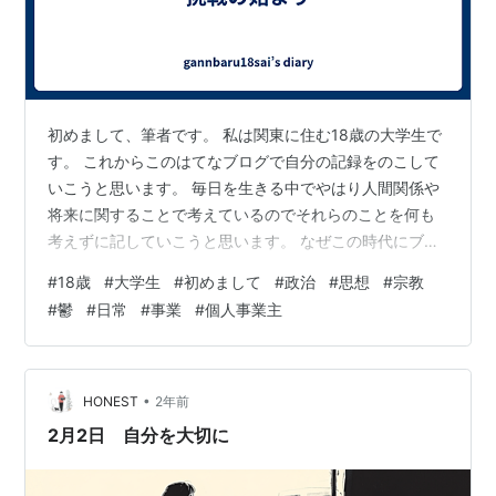
初めまして、筆者です。 私は関東に住む18歳の大学生で
す。 これからこのはてなブログで自分の記録をのこして
いこうと思います。 毎日を生きる中でやはり人間関係や
将来に関することで考えているのでそれらのことを何も
考えずに記していこうと思います。 なぜこの時代にブロ
グで発信をする（発信と言えるほど立派なものではあり
#
18歳
#
大学生
#
初めまして
#
政治
#
思想
#
宗教
ませんが）のかという話ですよね。筆者はYouTubeとか
#
鬱
#
日常
#
事業
#
個人事業主
インスタグラムとかで発信？記録？をする方を先に考え
ていたんですがなんせ自信とセンスが皆無なため気持ち
悪かったんですよね。Z世代なのにSNSうまく使えないし
語彙力や言葉を知らないのでそんな自分がインフルエン
•
HONEST
2年前
サーみたいな発信の仕方をしよう…
2月2日 自分を大切に