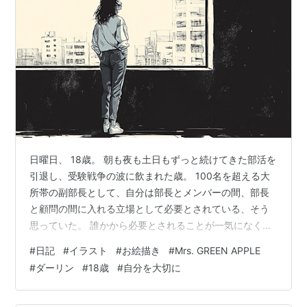
日曜日、 18歳。 朝も夜も土日もずっと続けてきた部活を
引退し、受験戦争の波に飲まれた歳。 100名を超える大
所帯の副部長として、自分は部長とメンバーの間、部長
と顧問の間に入れる立場として必要とされている、そう
思っていた。 誰かから必要とされることが一気になくな
った時。他の受験生と同じ立場になり、特に目立つよう
#
日記
#
イラスト
#
お絵描き
#
Mrs. GREEN APPLE
な生徒でもなかったから、自分が無色透明になったよう
#
ダーリン
#
18歳
#
自分を大切に
な、そんな感覚を覚えた。とにかく受験に合格するとい
う一つの正義のために競争し、比較され、期待され、幻