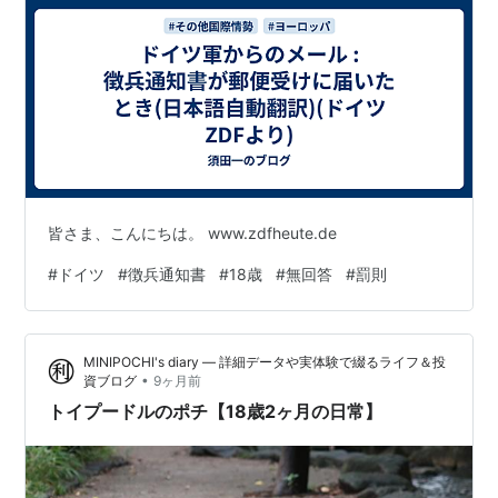
皆さま、こんにちは。 www.zdfheute.de
#
ドイツ
#
徴兵通知書
#
18歳
#
無回答
#
罰則
MINIPOCHI's diary ― 詳細データや実体験で綴るライフ＆投
•
資ブログ
9ヶ月前
トイプードルのポチ【18歳2ヶ月の日常】