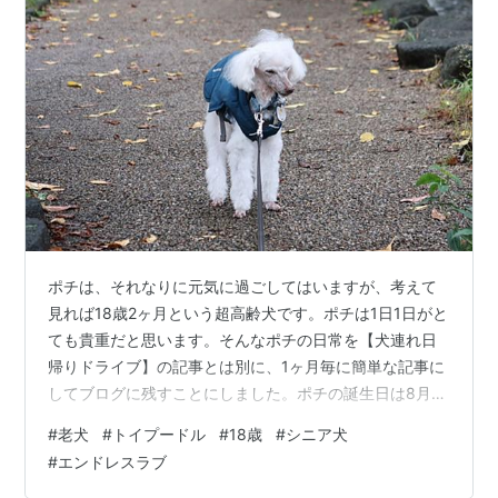
ポチは、それなりに元気に過ごしてはいますが、考えて
見れば18歳2ヶ月という超高齢犬です。ポチは1日1日がと
ても貴重だと思います。そんなポチの日常を【犬連れ日
帰りドライブ】の記事とは別に、1ヶ月毎に簡単な記事に
してブログに残すことにしました。ポチの誕生日は8月
24日なので18歳2ヶ月の誕生日と言ったところでしょう
#
老犬
#
トイプードル
#
18歳
#
シニア犬
か。 2025年10月25日、日常の散歩。少し風が強かった
#
エンドレスラブ
です。 2025年10月26日、日常の散歩。少し寒かったの