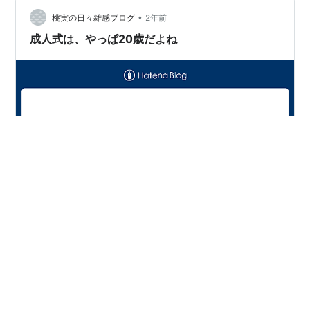
滅され、自分が自分じゃなくなったみたいに感じてい
た。それが高3の18歳の時。 18歳。 初めて自分の地元を
•
桃実の日々雑感ブログ
2年前
離れて、東京の大学に通い始めた時…
成人式は、やっぱ20歳だよね
昨日、ちらほらと着物姿の若い女性を見かけた。 女性は
もうすっかり成長しきって、いつ子供を産んでもよいよ
うな外観をしているが、これに対し、男の子らは、まだ
幼い。 民法改正まで、女性は16歳で、男性は18歳で結婚
できるとされていた根拠は、「女性の方が成熟が早いか