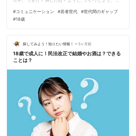
ポチ。 できた？ 押したね？ よぅし。いいでしょう。 前
回の流れとしては、私が「若者世代との関わり方」に窮
#
コミュニケーション
#
若者世代
#
世代間のギャップ
することの背景には、多くの人々が15歳を境に「ゲー
#
18歳
ム」、「下ネタ」、「友達との馬鹿笑い」といった世界
観から「受験」、「バイト」、「彼女」というような世
界観に変化していく。 その変化に自分が適応できていな
いと。 自分だけが未だにクソガキの世界に居てしまって
•
探してみよう！知りたい情報！
5ヶ月前
いる。 つまりは…
18歳で成人に！民法改正で結婚やお酒は？できる
ことは？