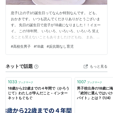
息子(上の子)の誕生日ってなんか特別なんです。 ども、
おかきです。 いつも読んでくださりありがとうございま
す。 先日の誕生日で息子が18歳になりました！！イエー
イ。 この18年間、 いろいろ、いろいろ、いろいろ 笑え
ることも笑えないこともありましたけどもね、 まあ、元
気にそして良い子に育ってくれてよかった。 といって
#
高校生男子
#
18歳
#
反抗期なし育児
も、私は子育てほぼしてませんけど。 リアルに中学生に
なったぐらいから、子育てとかはしてない感覚です。 い
わゆる「見守る」的な、、、というのはカッコつけすぎ
ネットで話題
もっと見る
かな。 私の子育てのゴールは「自立」だなと決定と覚悟
をしたのが、 彼が中学に入学した辺りからかなと思いま
す。 本当に小さいころか…
1033
1007
ブックマーク
ブックマーク
18歳から22歳までの４年間で（かろう
男子校出身の18歳に
じて）わたしが学んだこと - インター
「絶対に選んではいけ
ネットもぐもぐ
バイト」とは？ (1/4) 
dot. (アエラドット)