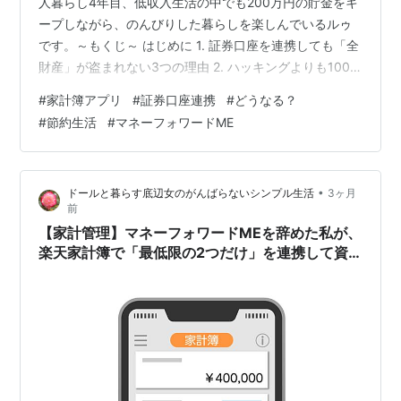
人暮らし4年目、低収入生活の中でも200万円の貯金をキ
ープしながら、のんびりした暮らしを楽しんでいるルゥ
です。～もくじ～ はじめに 1. 証券口座を連携しても「全
財産」が盗まれない3つの理由 2. ハッキングよりも100
倍ヤバい「本物の罠」とは？ 3. 今日からできる！完璧な
#
家計簿アプリ
#
証券口座連携
#
どうなる？
資産防衛ルール 【まとめ】正しく怖がり、賢く資産を守
#
節約生活
#
マネーフォワードME
ろう！ はじめに 前回の記事で「ハッキングリスクから大
切な200万円（メインバンク）を守るため、マネーフォ
ワードの全連携を辞めて、楽天家計簿で最低限（カー
•
ドールと暮らす底辺女のがんばらないシンプル生活
3ヶ月
ド・証券のみ）の管理に切り替えた話」をお届けしまし
前
た。この記事を…
【家計管理】マネーフォワードMEを辞めた私が、
楽天家計簿で「最低限の2つだけ」を連携して資
産防衛する理由