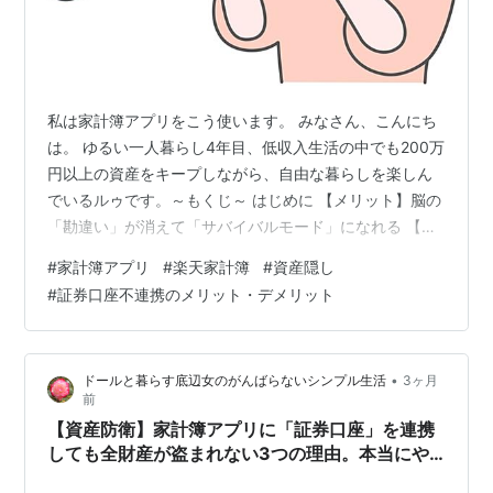
私は家計簿アプリをこう使います。 みなさん、こんにち
は。 ゆるい一人暮らし4年目、低収入生活の中でも200万
円以上の資産をキープしながら、自由な暮らしを楽しん
でいるルゥです。～もくじ～ はじめに 【メリット】脳の
「勘違い」が消えて「サバイバルモード」になれる 【デ
メリット】全体の資産増減が見えなくなる 【結論】今の
#
家計簿アプリ
#
楽天家計簿
#
資産隠し
私には「見えないお守り」にするのが正解だった はじめ
#
証券口座不連携のメリット・デメリット
に これまで、コツコツ4年かけてインデックス投資で200
万円（うち40万円は含み益！）の資産を作ってきた私で
すが、先日、ある「大きくて大胆な決断」をしました。
•
ドールと暮らす底辺女のがんばらないシンプル生活
3ヶ月
それは、毎日使っている家計簿アプリから、証券口座の
前
連携をあえて削除（非表…
【資産防衛】家計簿アプリに「証券口座」を連携
しても全財産が盗まれない3つの理由。本当にや
ばい罠は別にある！