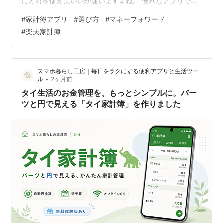
にどれを使えばいいか迷いますよね。 便利なアプリで
も、開かなくなったら意味がありません。今回は、ネッ
#
家計簿アプリ
#
選び方
#
マネーフォワード
トの声で多かった悩みをもとに、無料・手入力・自動連
#
楽天家計簿
携・夫婦共有の4つの視点で、家計簿アプリの選び方を整
理していきます！ 家計簿アプリは無料で十分？まずは続
く形を選ぶ 手入力と自動連携、どっちが向いている？ 家
スマホ暮らし工房｜毎日をラクにする便利アプリと生活ツー
計簿アプリおすすめ5選と向いている人 無料版で始め
•
ル
2ヶ月前
て、有料版はあとで考える 家計簿アプリは無…
タイ生活のお金管理を、もっとシンプルに。バー
ツと円で見える「タイ家計簿」を作りました