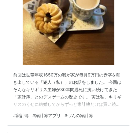
前回は世帯年収1650万の我が家が毎月9万円の赤字を叩
き出している「犯人（私）」のお話をしました。 今回は
そんなキリギリス主婦が30年間必死に抗い続けてきた
「家計簿」とのデスゲームの歴史です。 実は私、キリギ
リスのくせに結婚してからずっと家計簿だけは買い続け
ているのです。 毎年秋になると本屋、ハンズ、ロフトに
#
家計簿
#
家計簿アプリ
#
づんの家計簿
並ぶ手帳や家計簿を見るのが大好き。 典型的な形から入
るタイプ “来年はしっかり記録できそう”そう毎年意気込
んでは、１月前半で力尽きるウッスい記録。 これまで、