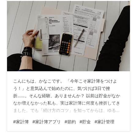
こんにちは、かなこです。 「今年こそ家計簿をつけよ
う！」と意気込んで始めたのに、気づけば3日で挫
折……。そんな経験、ありませんか？ 以前は貯金がなか
なか増えなかった私も、実は家計簿に何度も挫折してき
ました。でも「続け方のコツ」を知ってからは、ゆるく
でもちゃんと続けられるようになりました。 今日は、家
#
家計簿
#
家計簿アプリ
#
節約
#
貯金
#
家計管理
計簿が続かない人でも挫折しない「家計簿のつけ方」
と、私が実際に使っているおすすめアプリをご紹介しま