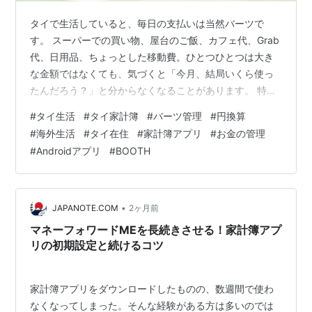
タイで生活していると、毎日の支払いは当然バーツで
す。 スーパーでの買い物、屋台のご飯、カフェ代、Grab
代、日用品、ちょっとした移動費。ひとつひとつは大き
な金額ではなくても、気づくと「今月、結局いくら使っ
たんだろう？」と分からなくなることがあります。 特に
日本円の感覚で生活費を考えたい人にとって、バーツ管
#
タイ生活
#
タイ家計簿
#
バーツ管理
#
円換算
理は意外と面倒です。 「今日は300B使った」「今週は
#
海外生活
#
タイ在住
#
家計簿アプリ
#
お金の管理
1,500Bくらいかな」「日本円だと、だいたいいくら？」
#
Androidアプリ
#
BOOTH
この計算を毎回スマホの電卓で行うのは、思った以上に
手間がかかります。 家計簿をつけたいのに、続かなかっ
た理由 私自身、これまでいくつかの家計簿アプリを試し
てきました。 ただ、便利そう…
•
JAPANOTE.COM
2ヶ月前
マネーフォワードMEを長続きさせる！家計簿アプ
リの初期設定と続けるコツ
家計簿アプリをダウンロードしたものの、数週間で使わ
なくなってしまった。そんな経験がある方は多いのでは