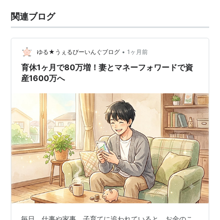
関連ブログ
•
ゆる★うぇるびーいんぐブログ
1ヶ月前
育休1ヶ月で80万増！妻とマネーフォワードで資
産1600万へ
毎日、仕事や家事、子育てに追われていると、お金のこ