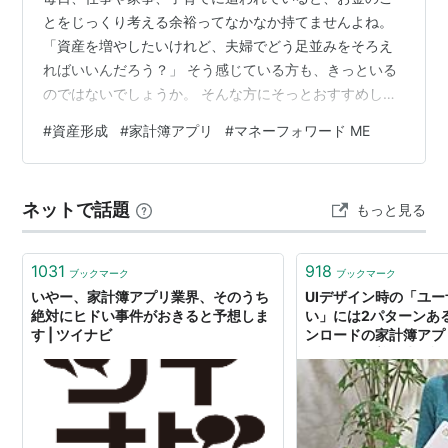
とをじっくり考える余裕ってなかなか持てませんよね。
「資産を増やしたいけれど、夫婦でどう足並みをそろえ
ればいいんだろう？」 そう感じている方も、きっといる
のではないでしょうか。 そんな方にそっとおすすめした
いのが、家計簿アプリで夫婦の資産を「見える化」して
#
資産形成
#
家計簿アプリ
#
マネーフォワード ME
共有することです。 今日は私がある朝ふと家計簿アプリ
を開いて、思いがけず胸が温かくなった出来事をお話し
します。 あわせて、我が家が3年ほど使っている「マネ
ネットで話題
もっと見る
ーフォワード ME」の、便利なところと注意したいところ
も正直にお伝えしますね。 私はこのブログで、幸福を5
つに分けて考えています。 今回の話…
1031
918
ブックマーク
ブックマーク
いやー、家計簿アプリ業界、そのうち
UIデザイン時の「ユ
絶対にヒドい事件がおきると予想しま
い」には2パターンある
す | ツイナビ
ンロードの家計簿アプリ
える、UI改善の失敗談。
ケティング研究所