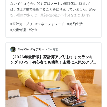
ないでしょうか。私も昔はノートの家計簿に挑戦して
は、3日坊主で挫折することを繰り返していました。続か
ない理由の多くは、最初の設定が不十分なまま使い始め
ることにあります。今回は、マネーフォワードMEを例
#
家計簿アプリ
#
マネーフォワード
#
節約生活
に、最初にやっておくべき初期設定と、挫折せずに長続
#
資産管理
#
貯金
きさせるための私の運用ルールをシェアします。 この記
事でわかること 家計簿アプリが続かない主な理由 最初に
やっておくべき初期設定の手順 無理なく続けるための運
用のコツ 家計簿アプリが続かない理由 家計簿アプリが長
•
NoelCiel ダイアリー
2ヶ月前
続きしない原因は、大きく2つに分けられ…
【2026年最新版】家計簿アプリおすすめランキ
ングTOP5｜初心者でも簡単！主婦に人気のアプ
リを徹底比較