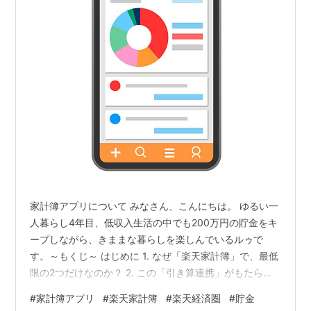
家計簿アプリについて みなさん、こんにちは。 ゆるい一
人暮らし4年目、低収入生活の中でも200万円の貯金をキ
ープしながら、きままな暮らしを楽しんでいるルゥで
す。～もくじ～ はじめに 1. なぜ「楽天家計簿」で、最低
限の2つだけなのか？ 2. この「引き算連携」がもたらす3
つの最強メリット 【まとめ】便利さと安心を両立させる
#
家計簿アプリ
#
楽天家計簿
#
楽天経済圏
#
貯金
「大人の家計簿術」 はじめに 前回の記事で「最凶AIミュ