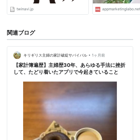
twinavi.jp
appmarketinglabo.ne
関連ブログ
•
キリギリス主婦の家計破綻サバイバル
1ヶ月前
【家計簿遍歴】主婦歴30年、あらゆる手法に挫折
して、たどり着いたアプリで今起きていること