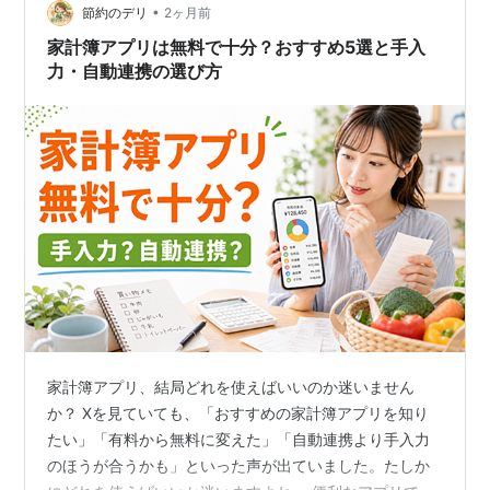
•
ありとあらゆる手法に手を出しては討ち死にしてきまし
節約のデリ
2ヶ月前
た。 ご参考までに、我が家の「家計簿挫折インフレ史」
家計簿アプリは無料で十分？おすすめ5選と手入
をどうぞ。 ●第一期：市販の…
力・自動連携の選び方
家計簿アプリ、結局どれを使えばいいのか迷いません
か？ Xを見ていても、「おすすめの家計簿アプリを知り
たい」「有料から無料に変えた」「自動連携より手入力
のほうが合うかも」といった声が出ていました。たしか