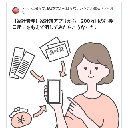
す。 Photo by Kelly Sikkema on Unsplash なぜ家計簿は
•
ドールと暮らす底辺女のがんばらないシンプル生活
2ヶ月
続かないのか？3つの原因 完璧にやろうとしすぎる 1円単
前
位でレシートを全部記録しようとすると、まず間違いな
【家計管理】家計簿アプリから「200万円の証券
く疲れて…
口座」をあえて消してみたらこうなった。