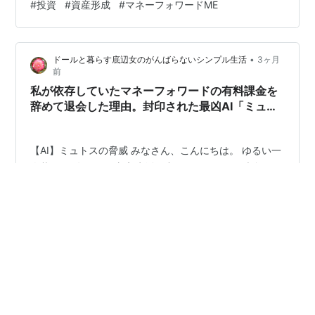
#
投資
#
資産形成
#
マネーフォワードME
トスのハッキングリスクから身を守るため、マネーフォ
ワードの全連携を辞めて退会した話」をお届けしまし
た。 「じゃあ、今はすべて手書きの家計簿にしている
•
ドールと暮らす底辺女のがんばらないシンプル生活
3ヶ月
の？」というと、実はそうではありません。 便利さは完
前
全には捨てず、リスク…
私が依存していたマネーフォワードの有料課金を
辞めて退会した理由。封印された最凶AI「ミュト
ス」のやばすぎる脅威とは？