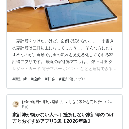
「家計簿をつけたいけど、面倒で続かない…」 「手書き
の家計簿は三日坊主になってしまう…」 そんな方におす
すめなのが、自動でお金の流れを見える化してくれる家
計簿アプリです。 最近の家計簿アプリは、 銀行口座 ク
レジットカード 電子マネー ポイント などと連携できる
ため、ほとんど手間をかけずに家計管理ができます。 今
#
家計簿
#
節約
#
貯金
#
家計簿アプリ
回は、2026年最新版のおすすめ家計簿アプリをランキン
グ形式でご紹介します。 家計簿アプリを選ぶポイント ま
ずは次の3つをチェックしましょう。 ✔ 自動連携できる
•
お金の地図〜節約×副業で、ムリなく家計を底上げ〜
2ヶ
か 銀行やクレジットカードと連携できると入力の手間が
月前
なくなります。 ✔ 操作が簡単か 毎日使うものだからこ
家計簿が続かない人へ｜挫折しない家計簿のつけ
そ、シンプルで見や…
方とおすすめアプリ3選【2026年版】