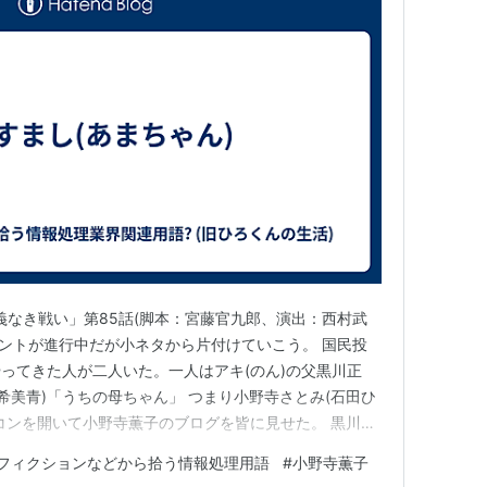
義なき戦い」第85話(脚本：宮藤官九郎、演出：西村武
なイベントが進行中だが小ネタから片付けていこう。 国民投
ってきた人が二人いた。一人はアキ(のん)の父黒川正
希美青)「うちの母ちゃん」 つまり小野寺さとみ(石田ひ
コンを開いて小野寺薫子のブログを皆に見せた。 黒川正
をずっと観てたんだ。」 入間しおり「『どうすっぺ、
フィクションなどから拾う情報処理用語
#
小野寺薫子
。』」 この時、正宗はずんだ餅を食べていた。おそらく