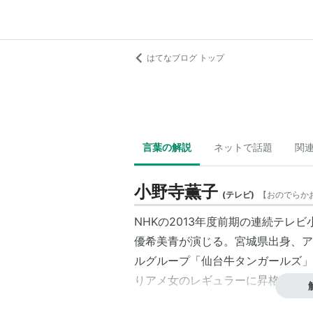
はてなブログ トップ
言葉の解説
ネットで話題
関
小野寺薫子
(
テレビ
)
【
おのでらか
NHKの2013年度前期の連続テレビ
優希美青
が演じる。宮城県出身、ア
ルグループ「仙台牛タンガールズ」
りアメ女のレギュラーに昇格する。