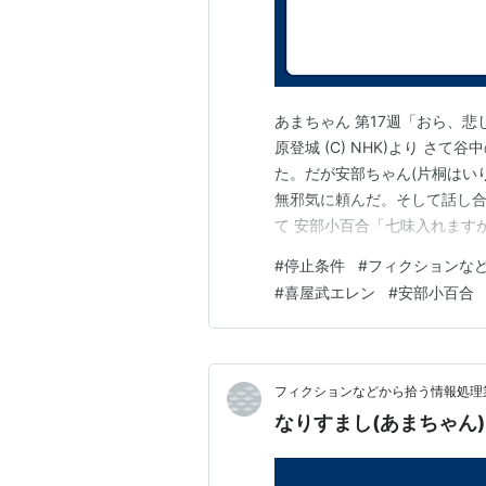
あまちゃん 第17週「おら、悲
原登城 (C) NHK)より さ
た。だが安部ちゃん(片桐はい
無邪気に頼んだ。そして話し
て 安部小百合「七味入れます
トップって言ってください。」
#
停止条件
#
フィクションな
トップ!」 と言った。 安部
#
喜屋武エレン
#
安部小百合
りは鬼の形相だったが話を続…
フィクションなどから拾う情報処理業
なりすまし(あまちゃん)