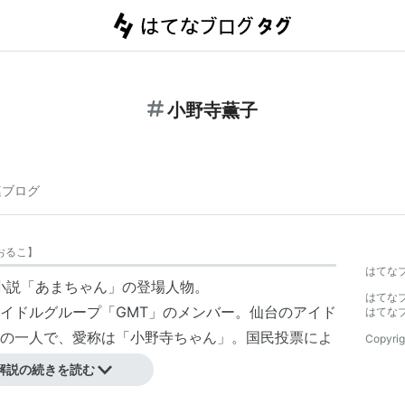
小野寺薫子
連ブログ
おるこ
】
はてな
小説「
あまちゃん
」の登場人物。
はてな
イドルグループ「
GMT
」のメンバー。仙台のアイド
はてな
の一人で、愛称は「小野寺ちゃん」。国民投票によ
Copyrig
解説の続きを読む