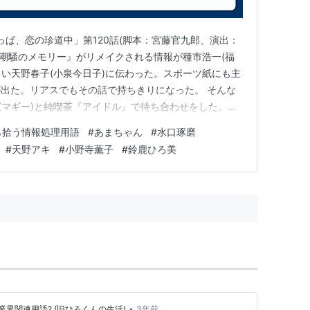
っぱ、恋の珍道中」第120話(脚本：宮藤官九郎、演出：
映画『潮騒のメモリー』がリメイクされる情報が種市浩一(福
とい天野春子(小泉今日子)に伝わった。スポーツ紙にも主
出た。リアスでもその話で持ちきりになった。 そんな
島(マギー)と純喫茶『アイドル』で待ち合わせをした。後
方から話を持ちかけたようである。世間話に見せかけて、
ら拾う情報処理用語
#
あまちゃん
#
水口琢磨
さらに 水口拓真「うちの天野アキも出しますから、書
#
天野アキ
#
小野寺薫子
#
鈴鹿ひろ美
…
•
界関連用語? (旧ひろくんの生活)
3年前