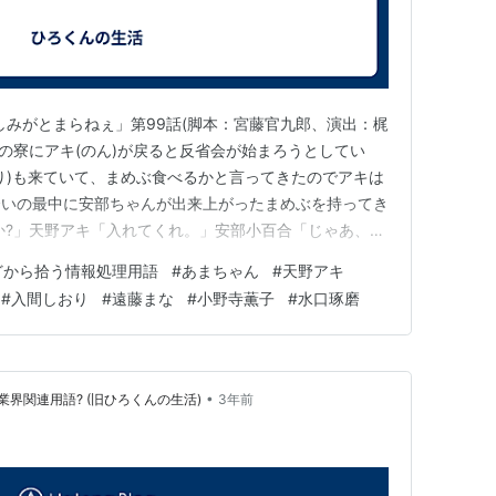
しみがとまらねぇ」第99話(脚本：宮藤官九郎、演出：梶
て谷中の寮にアキ(のん)が戻ると反省会が始まろうとしてい
り)も来ていて、まめぶ食べるかと言ってきたのでアキは
合いの最中に安部ちゃんが出来上がったまめぶを持ってき
か?」天野アキ「入れてくれ。」安部小百合「じゃあ、ス
 入間しおり(松岡茉優)の熱弁は続いたが 天野アキ「ス
どから拾う情報処理用語
#
あまちゃん
#
天野アキ
小百合「どんぞ。」天野アキ「いただきます。」 入間しお
#
入間しおり
#
遠藤まな
#
小野寺薫子
#
水口琢磨
•
界関連用語? (旧ひろくんの生活)
3年前