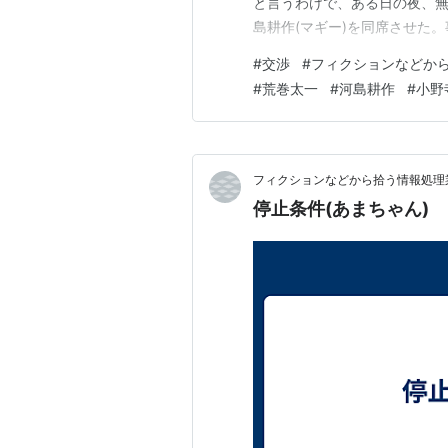
と言うわけで、ある日の夜、無
島耕作(マギー)を同席させた
をリメイクすると言うのだ。さ
#
交渉
#
フィクションなどか
督・荒巻太一(交渉中) と書か
#
荒巻太一
#
河島耕作
#
小野
は?」 と尋ねたが、返…
フィクションなどから拾う情報処理業
停止条件(あまちゃん)