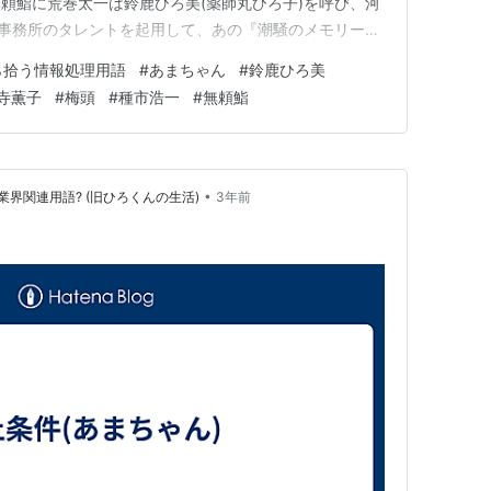
頼鮨に荒巻太一は鈴鹿ひろ美(薬師丸ひろ子)を呼び、河
。事務所のタレントを起用して、あの『潮騒のメモリー』
て荒巻が持ってきた資料には 『潮騒のメモリー』監
ら拾う情報処理用語
#
あまちゃん
#
鈴鹿ひろ美
れていた。なので 鈴鹿ひろ美「『(交渉中)』と言うの
寺薫子
#
梅頭
#
種市浩一
#
無頼鮨
•
界関連用語? (旧ひろくんの生活)
3年前