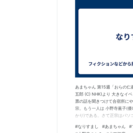
あまちゃん 第15週「おらの仁
五郎 (C) NHK)より 大き
票の話を聞きつけて合宿所にや
宗。もう一人は 小野寺薫子(優
かり)である。さて正宗はパソ
宗「仕事の合間に彼女のブログ
#
なりすまし
#
あまちゃん
#
40位に入んねえど、クビだ…