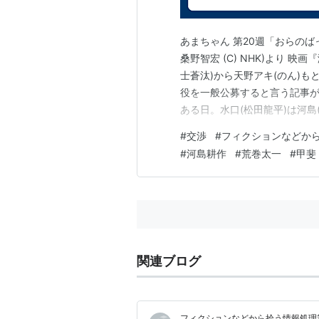
あまちゃん 第20週「おらのば
桑野智宏 (C) NHK)より 
士蒼汰)から天野アキ(のん)も
役を一般公募すると言う記事が
ある日。水口(松田龍平)は河
でわかるが、どうやら河島の
#
交渉
#
フィクションなどか
応募者の人数を確認する水口。
#
河島耕作
#
荒巻太一
#
甲斐
類、ダメ元で。」河島耕作「あ
関連ブログ
フィクションなどから拾う情報処理業