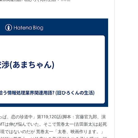
っぱ、恋の珍道中」第119,120話(脚本：宮藤官九郎、演
り GMTは伸び悩んでいた。そこで荒巻太一(古田新太)は起死
現ではないのだが 荒巻太一「太巻、映画作ります。」