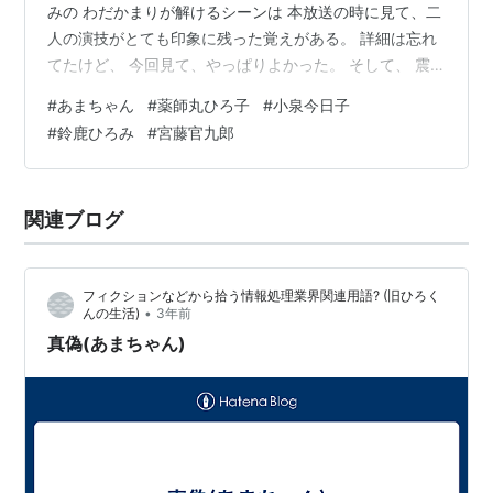
みの わだかまりが解けるシーンは 本放送の時に見て、二
人の演技がとても印象に残った覚えがある。 詳細は忘れ
てたけど、 今回見て、やっぱりよかった。 そして、 震
災の描写は、やっぱりどきどきする。 ２０１３年、震災
#
あまちゃん
#
薬師丸ひろ子
#
小泉今日子
から２年後に放送したこのドラマ。 よくつくられたな
#
鈴鹿ひろみ
#
宮藤官九郎
あ、と思う。 北鉄や袖ヶ浜の様子を通して描かれるでき
ごとは、 そうだ、そうだった、と 自分のそのころの切迫
した気持ちが １０年経った今でも蘇る。 当事者ではない
関連ブログ
から、どう思って見ていいのかわからないけれど、 こう
して愛情たっぷりのドラマ…
フィクションなどから拾う情報処理業界関連用語? (旧ひろく
•
んの生活)
3年前
真偽(あまちゃん)