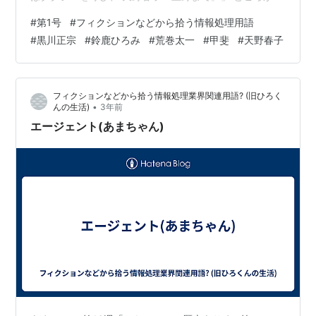
転手は黒川正宗(森岡龍)だった。春子は忘れ去っていたの
#
第1号
#
フィクションなどから拾う情報処理用語
だが、鈴鹿ひろみの代役を頼まれた時に春子をスタジオ
#
黒川正宗
#
鈴鹿ひろみ
#
荒巻太一
#
甲斐
#
天野春子
まで運んだ運転手だったのである。正宗はそのことをよ
く覚えていた。時は平成元年(1989年)である。その時の
話を黒川正宗(尾身としのり)はこうアキ(のん)に自宅で話
フィクションなどから拾う情報処理業界関連用語? (旧ひろく
した。 黒川正宗「おっどろいたよー。同じお客さんを偶
•
んの生活)
3年前
然乗せ…
エージェント(あまちゃん)