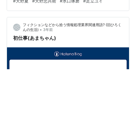
#
天野夏
#
天野忠兵衛
#
水口琢磨
#
足立ユイ
だからそこにいるのである。勉さんはいつもの習慣で吉
田は業務もあるからだろう。大吉(杉本哲太)は春子(小泉
今日子)にプロポーズしたこともあって天野…
フィクションなどから拾う情報処理業界関連用語? (旧ひろく
•
んの生活)
3年前
初仕事(あまちゃん)
あまちゃん 第15週「おらの仁義なき戦い」第87,88話(脚
本：宮藤官九郎、演出：西村武五郎 (C) NHK)より 天野ア
キのナレーション「そして、ついに女優デビューの日が