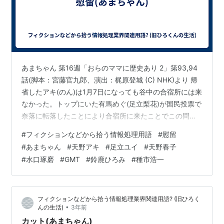
あまちゃん 第16週「おらのママに歴史あり 2」第93,94
話(脚本：宮藤官九郎、演出：梶原登城 (C) NHK)より 帰
省したアキ(のん)は1月7日になっても谷中の合宿所には来
なかった。トップにいた有馬めぐ(足立梨花)が国民投票で
奈落に転落したことにより合宿所に来たことでこの問題
がクローズアップされる形になった。因みに喜屋武エレ
#
フィクションなどから拾う情報処理用語
#
慰留
ン(蔵下穂波)は既に帰省から戻っていた。その頃、アキは
#
あまちゃん
#
天野アキ
#
足立ユイ
#
天野春子
海女カフェで働いていた。すっかり自信を失っていたの
#
水口琢磨
#
GMT
#
鈴鹿ひろみ
#
種市浩一
である。大吉は潮騒のメモリーズ再結成だと邪念を抱く
有様であった。またアキが落ち込んでいることを春子は
さりげなくユイに伝え、ユイは申し訳ない気持ちを抱い
フィクションなどから拾う情報処理業界関連用語? (旧ひろく
たようだ。アキ…
•
んの生活)
3年前
カット(あまちゃん)