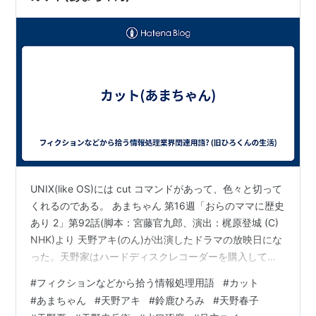
UNIX(like OS)には cut コマンドがあって、色々と切って
くれるのである。 あまちゃん 第16週「おらのママに歴史
あり 2」第92話(脚本：宮藤官九郎、演出：梶原登城 (C)
NHK)より 天野アキ(のん)が出演したドラマの放映日にな
った。天野家はハードディスクレコーダーを購入してい
た。スナック「梨明日」はユイに任せているのだが、リ
#
フィクションなどから拾う情報処理用語
#
カット
アスにいるのは小田勉(塩見三省)、磯野心平(皆川猿時)、
#
あまちゃん
#
天野アキ
#
鈴鹿ひろみ
#
天野春子
吉田正義(荒川良々)といった面々。磯野はユイちゃん推し