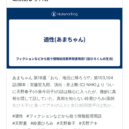
あまちゃん 第18週「おら、地元に帰ろう!?」第103,104
話(脚本：宮藤官九郎、演出：井上剛 (C) NHK)より つい
に天野春子(小泉今日子)の話は核心に入ったが、微妙に真
相を隠して話していた。真相を知らない鈴鹿ひろみ(薬師
丸ひろ子)と違ってアキ(のん)(と水口(松田龍平))は気が気
ではなかった。ついに極度の緊張で「うわー」と叫んで
#
適性
#
フィクションなどから拾う情報処理用語
しまった。 鈴鹿ひろみ「それ、ここでは良いけど、本番
#
天野夏
#
鈴鹿ひろみ
#
天野春子
#
天野アキ
でやったら一発で降ろされるわよ。」 と一応、注意。そ