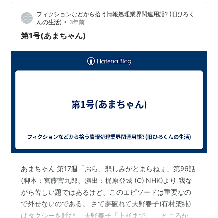
席のそばにあったのである。それはテレビのリモコンだ
フィクションなどから拾う情報処理業界関連用語? (旧ひろく
った。ちょうど…
•
んの生活)
3年前
第1号(あまちゃん)
あまちゃん 第17週「おら、悲しみがとまらねぇ」第96話
(脚本：宮藤官九郎、演出：梶原登城 (C) NHK)より 我な
がら苦しい題ではあるけど、このエピソードは重要なの
で外せないのである。 さて夢破れて天野春子(有村架純)
はタクシーを呼び、 天野春子「上野まで。」 ところが運