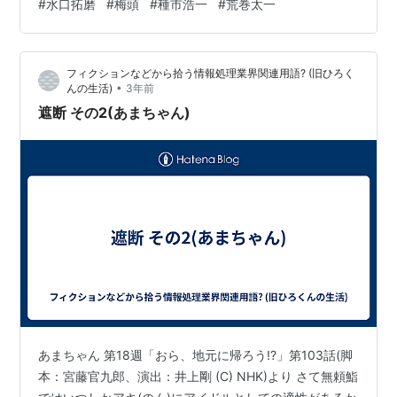
#
水口拓磨
#
梅頭
#
種市浩一
#
荒巻太一
の後も恐ろしい話が続いたが 天野春子「(アキは)アイド
ルだったんですよ。鈴鹿さんの前で言うのも変なんだけ
ど歌が上手くてもお芝居が上手でも、それだけじゃアイ
フィクションなどから拾う情報処理業界関連用語? (旧ひろく
ド…
•
んの生活)
3年前
遮断 その2(あまちゃん)
あまちゃん 第18週「おら、地元に帰ろう!?」第103話(脚
本：宮藤官九郎、演出：井上剛 (C) NHK)より さて無頼鮨