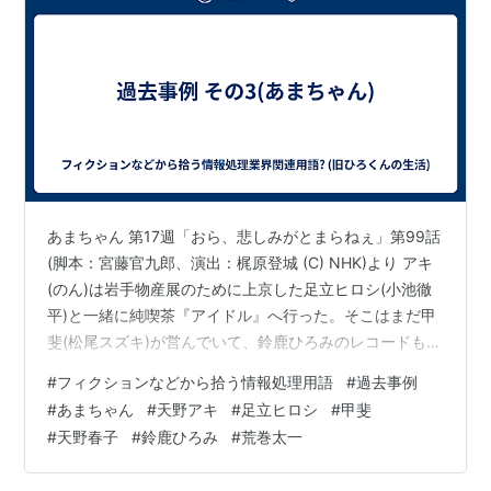
あまちゃん 第17週「おら、悲しみがとまらねぇ」第99話
(脚本：宮藤官九郎、演出：梶原登城 (C) NHK)より アキ
(のん)は岩手物産展のために上京した足立ヒロシ(小池徹
平)と一緒に純喫茶『アイドル』へ行った。そこはまだ甲
斐(松尾スズキ)が営んでいて、鈴鹿ひろみのレコードも飾
られていた。思い切ってアキは甲斐にこう言った。 天野
#
フィクションなどから拾う情報処理用語
#
過去事例
アキ「あのう、私、以前、ここでバイトしてた、天野春
#
あまちゃん
#
天野アキ
#
足立ヒロシ
#
甲斐
子の娘です。」 それを聞いた後、口を開けて驚く甲斐。
#
天野春子
#
鈴鹿ひろみ
#
荒巻太一
だが、続けて出てきた言葉は 甲斐「ここにあったあ!」
無くしたと思ったリモコンがアキとヒロシが座っていた