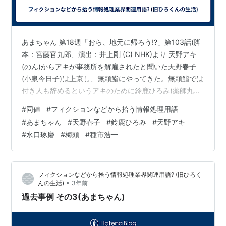
あまちゃん 第18週「おら、地元に帰ろう!?」第103話(脚
本：宮藤官九郎、演出：井上剛 (C) NHK)より 天野アキ
(のん)からアキが事務所を解雇されたと聞いた天野春子
(小泉今日子)は上京し、無頼鮨にやってきた。無頼鮨では
付き人も辞めるというアキのために鈴鹿ひろみ(薬師丸ひ
ろ子)がささやかな送別会を開いていて、アキの他、水口
#
同値
#
フィクションなどから拾う情報処理用語
(松田龍平)もいたのだが春子の出現にアキも水口も(おそ
#
あまちゃん
#
天野春子
#
鈴鹿ひろみ
#
天野アキ
らく種市(福士蒼汰)も)驚き、春子の剣幕に恐れ慄いた水
#
水口琢磨
#
梅頭
#
種市浩一
口はカウンターに避難してしまった。そして鈴鹿ひろ
み、春子、アキが話をしていた。なお鈴鹿と梅頭(ピエー
ル瀧)は春子とは初対面である。さて鈴鹿がこんな指摘を
フィクションなどから拾う情報処理業界関連用語? (旧ひろく
した。 鈴…
•
んの生活)
3年前
過去事例 その3(あまちゃん)