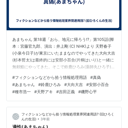
あまちゃん 第18週「おら、地元に帰ろう!?」第105話(脚
本：宮藤官九郎、演出：井上剛 (C) NHK)より 天野春子
(小泉今日子)が東京にいたままなのでやってきた大向大吉
(杉本哲太)は最終的には安部小百合(片桐はいり)と一緒に
無頼鮨にやってきた。そこで鈴鹿ひろみ(薬師丸ひろ子)が
天野アキ(のん)と一緒にいたからびっくり仰天。ガラケー
#
フィクションなどから拾う情報処理用語
#
真偽
でスナック「梨明日」にかけて報告したのだが、そこに
#
あまちゃん
#
鈴鹿ひろみ
#
大向大吉
#
安部小百合
いた面々は誰も信じない。そこで 大向大吉「声聞かねえ
#
種市浩一
#
天野アキ
#
吉田正義
#
磯野心平
と信用できねえって。」 とガラケーを鈴鹿ひろみに渡し
た。鈴鹿は何度も拭いた後、耳をつけ、 鈴鹿ひろみ「鈴
鹿です。」吉田正義(荒川良々)「どちらの鈴鹿さんです
フィクションなどから拾う情報処理業界関連用語? (旧ひろく
か?…
•
んの生活)
3年前
適性(あまちゃん)