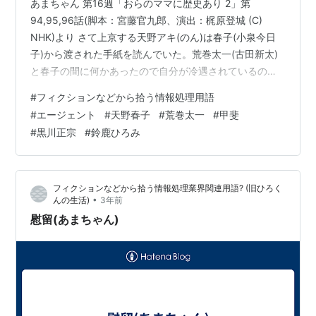
あまちゃん 第16週「おらのママに歴史あり 2」第
94,95,96話(脚本：宮藤官九郎、演出：梶原登城 (C)
NHK)より さて上京する天野アキ(のん)は春子(小泉今日
子)から渡された手紙を読んでいた。荒巻太一(古田新太)
と春子の間に何かあったので自分が冷遇されているので
はないかとアキが言ったので、事実関係を包み隠さず話
#
フィクションなどから拾う情報処理用語
すのが目的だった。なお、後にわかるが、その手紙に書
#
エージェント
#
天野春子
#
荒巻太一
#
甲斐
かれたのはあくまでも春子が見聞きした事である。春子
#
黒川正宗
#
鈴鹿ひろみ
が事実だと考えていたことは全て書かれていた。 上京し
た春子(有村架純)は紆余曲折の末、甲斐(松尾スズキ)が営
む純喫茶『アイドル』でアルバイトをしていた。そこに
フィクションなどから拾う情報処理業界関連用語? (旧ひろく
荒巻太一(古田新太…
•
んの生活)
3年前
慰留(あまちゃん)