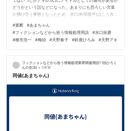
ではいつしかアキ(のん)にアイドルとしての適性があるか
どうかという話などになった。あまりにも恐ろしい言葉
が飛び交う事態となったため、水口(松田龍平)はこう言っ
た。 水口拓磨「大将、悪いんだけど、今日、貸切で。」
#
遮断
#
あまちゃん
すると 種市浩一「とっくにそうしてますけど。」梅頭
#
フィクションなどから拾う情報処理用語
#
水口拓磨
「こんなムードじゃ握れねえよ。」 まずは一安心。さら
#
種市浩一
#
梅頭
#
天野春子
#
鈴鹿ひろみ
#
天野アキ
に 水口拓磨「タクシー、呼んでください。」種市浩一
「あ、はい。ていうか、なんなんすか、あの二人。なん
であんなにギスギスしてるんですか?」 その恐ろしすぎる
フィクションなどから拾う情報処理業界関連用語? (旧ひろく
質問につい…
•
んの生活)
3年前
同値(あまちゃん)