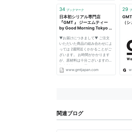
待！！ GMT47のメンバー詳細
http://kowkow2-
34
29
ブックマーク
amacyan.blog.so-
日本初シリアル専門店
GMT
net.ne.jp/2013-06-19
『GMT 』 ジーエムティー
（シ
by Good Morning Tokyo 株
式会社
▼お届けにつきまして▼ ご注文
いただいた商品の組み合わせによ
っては 2週間近くかかることがご
ざいます。 お時間がかかります
が、原材料は十分ございますので
順次製造してお届けいたします。
www.gmtjapan.com
w
＊お急ぎの方には、サイズ違いや
別の商品を お勧めさせていただ
きます。 なお、在庫切れのもの
につきましては 商品ページ内
「入...
関連ブログ