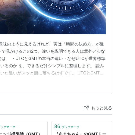
同じ意味のように見えるけれど、実は「時間の決め方」が違
トで見かけるこの2つ。違いを説明できる人は意外と少な
は、 ・UTCとGMTの本当の違い・なぜUTCが世界標準
いるのか を、できるだけシンプルに整理します。 読み
いた違いがスッと腑に落ちるはずです。 UTCとGMTの
ich（グリニッジ）とは？ 英語での発音は？ なぜカタカナと
のが一般的？ まとめ なぜグリニッジが基準になったの？
もっと見る
86
ブックマーク
ブックマーク
ニッジ標準時（GMT）
『あまちゃん』のGMTリー