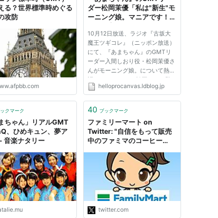
える？世界標準時めぐる
ダー松岡茉優「私は"新生"モ
の攻防
ーニング娘。マニアです！」
: ハロプロキャンバス
10月12日放送、ラジオ『古坂大
魔王ツギコレ』（ニッポン放送）
にて、『あまちゃん』のGMTリ
ーダー入間しおり役・松岡茉優さ
んがモーニング娘。について熱く
語っていました。 松岡さんが登
ww.afpbb.com
helloprocanvas.ldblog.jp
場したのは「ツギコレ・マニアガ
ールズ」というコーナー。 ※コー
ナー説明（番組HPより引用）。
40
ックマーク
ブックマーク
１つのコトにマニアックな情熱を
まちゃん」リアルGMT
ファミリーマート on
注ぐ...
inQ、ひめキュン、夢ア
Twitter: "自信をもって販売
 - 音楽ナタリー
中のファミマのコーヒー
「やばい、コンビニでもここ
までの クオリティになるの
か」と思って頂けるよう さ
らに進化して新摘みブレンド
として販売。 まめはブラジ
ル セラード産の最高等級
豆。 けっして甘くない審査
atalie.mu
twitter.com
を通 るこ…