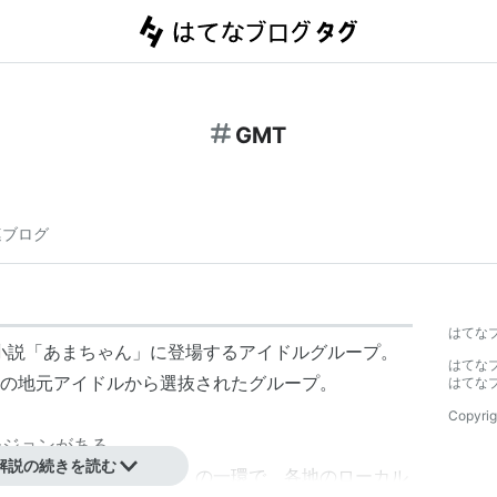
GMT
連ブログ
はてな
小説「
あまちゃん
」に登場する
アイドルグループ
。
はてな
の
地元アイドル
から選抜されたグループ。
はてな
Copyrig
ージョンがある。
解説の続きを読む
『あまちゃん』マップ」の一環で、各地のローカル