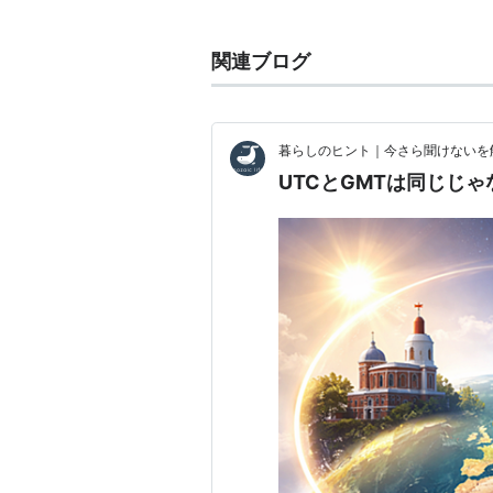
アイドルから「リアルGMT」が選
GMT
関連ブログ
(
ゲーム
)
【
じーえむてぃー
】
21世紀、最も活発にウォーゲーム
GMT Games LLC。
暮らしのヒント｜今さら聞けないを
ホームページ：
UTCとGMTは同じじ
http://www.gmtgames.com/