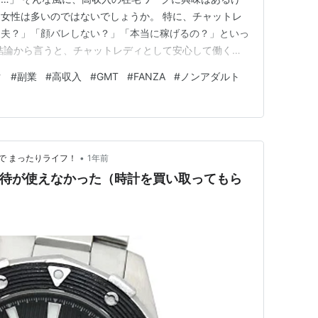
女性は多いのではないでしょうか。 特に、チャットレ
丈夫？」「顔バレしない？」「本当に稼げるの？」といっ
結論から言うと、チャットレディとして安心して働くな
重要です。 そして、数ある代理店の中でも、2006年か
ク
#
副業
#
高収入
#
GMT
#
FANZA
#
ノンアダルト
ループ）」は、安全性とサポート体制、そして稼ぎやすさ
最もおすすめできる選…
•
で まったりライフ！
1年前
主優待が使えなかった（時計を買い取ってもら