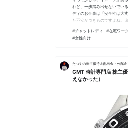
れど、一歩踏み出せないでいる
ディのお仕事は「安全性は大
た不安がつきものですよね。 
ら、所属する代理店選びが最も
#
チャットレディ
#
在宅ワー
ら続く大手「GMT（GTMグ
#
女性向け
の全てにおいて、初心者の方に
たつやの株主優待＆配当金・分配金
GMT 時計専門店 株
えなかった）