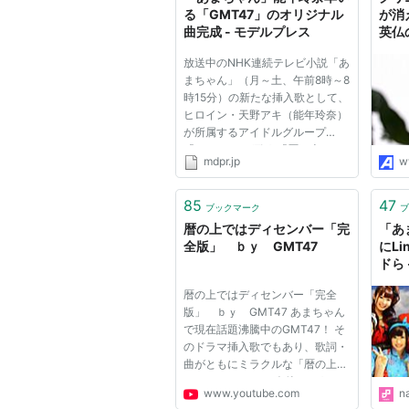
る「GMT47」のオリジナル
が消
曲完成 - モデルプレス
英仏
放送中のNHK連続テレビ小説「あ
まちゃん」（月～土、午前8時～8
時15分）の新たな挿入歌として、
ヒロイン・天野アキ（能年玲奈）
が所属するアイドルグループ
「GMT47」が歌う「暦の上では
mdpr.jp
w
ディセンバー」が完成した。「あ
まちゃん」に登場するアイドルグ
ループ・GMT47（左から）斎藤
85
47
ブックマーク
ブ
アリーナ、蔵下穂波、大野いと、
暦の上ではディセンバー「完
「あ
能年玲奈...
全版」 ｂｙ GMT47
にL
ドら
暦の上ではディセンバー「完全
版」 ｂｙ GMT47 あまちゃん
で現在話題沸騰中のGMT47！ そ
のドラマ挿入歌でもあり、歌詞・
曲がともにミラクルな「暦の上で
はディセンバー」 今後はどうな
www.youtube.com
n
るのか？紅白出場か？こうご期