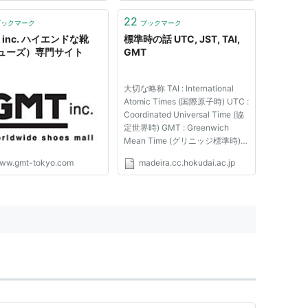
https://t.co/gmt9XR2Cvy"
22
ブックマーク
ブックマーク
 inc. ハイエンドな靴
標準時の話 UTC, JST, TAI,
ューズ）専門サイト
GMT
大切な略称 TAI : International
Atomic Times (国際原子時) UTC :
Coordinated Universal Time (協
定世界時) GMT : Greenwich
Mean Time (グリニッジ標準時)
JST : Japanese Standard Time
ww.gmt-tokyo.com
madeira.cc.hokudai.ac.jp
(日本標準時) UTC TAI JST GMT
の関係 現在世界標準として使用
されている標準時は UTC :
Coordinated Universal Time (協
定世界...