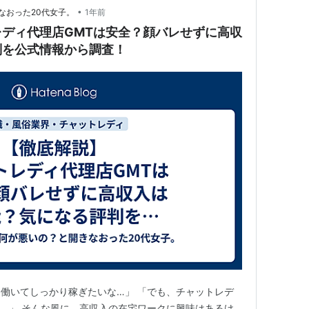
•
なおった20代女子。
1年前
ディ代理店GMTは安全？顔バレせずに高収
判を公式情報から調査！
働いてしっかり稼ぎたいな…」 「でも、チャットレデ
…」 そんな風に、高収入の在宅ワークに興味はあるけ