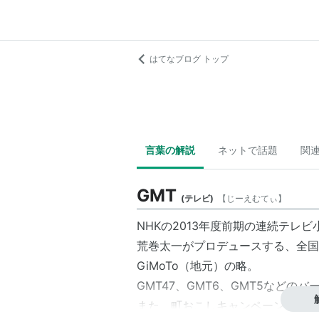
はてなブログ トップ
言葉の解説
ネットで話題
関
GMT
(
テレビ
)
【
じーえむてぃ
】
NHKの2013年度前期の連続テレビ
荒巻太一
がプロデュースする、全国
GiMoTo（地元）の略。
GMT47
、
GMT6
、
GMT5
などのバ
また、町おこしキャンペーン「全国