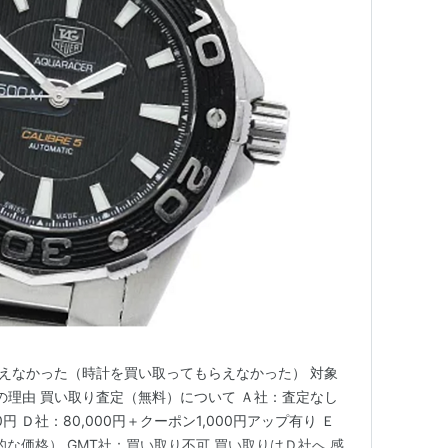
使えなかった（時計を買い取ってもらえなかった） 対象
の理由 買い取り査定（無料）について Ａ社：査定なし
00円 Ｄ社：80,000円＋クーポン1,000円アップ有り Ｅ
均的な価格） GMT社：買い取り不可 買い取りはＤ社へ 感