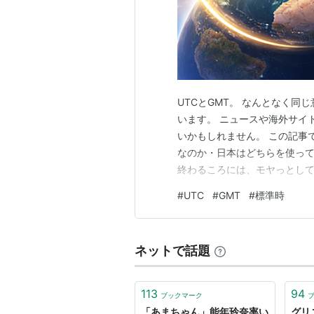
UTCとGMT。 なんとなく
います。 ニュースや海外サイ
いかもしれません。 この記事で
なのか・日本はどちらを使って
終わるころには、モヤっとして
違い GMTとは？ Greenw
#
UTC
#
GMT
#
標準時
ズレるの？ 日本ではどう読む
本初子午線って…
ネットで話題
113
94
ブックマーク
「あまちゃん」能年玲奈率い
グリ