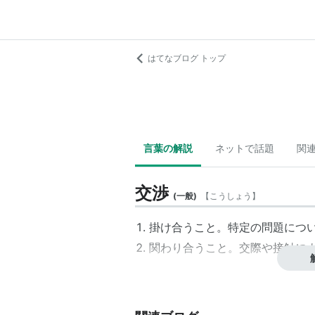
はてなブログ トップ
言葉の解説
ネットで話題
関
交渉
(
一般
)
【
こうしょう
】
掛け合うこと。特定の問題につ
関わり合うこと。交際や接触に