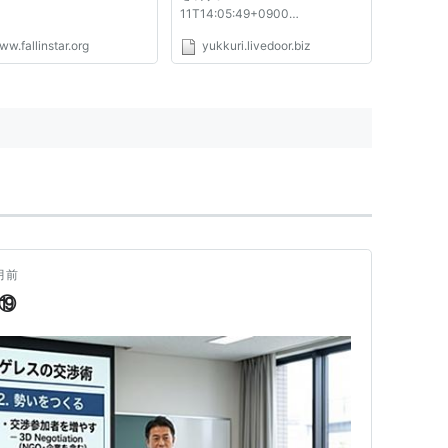
11T14:05:49+0900
@yukkuri0616をフォロー ゆっく
w.fallinstar.org
yukkuri.livedoor.biz
りしていってね!!-ゆっくりライフ
ハック、しませんか？- ライフハ
ック 交渉で相手に「No」と言わ
せないために抑えておきたい６つ
のポイント Tweet 前書き 私...
月前
学⑲