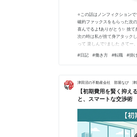
⭐この話はノンフィクションで
確約ファックスをもらった次の
喜んでるよ❗️ありがとう✨ 捨
次の時は私が捨て身アタックしま
って 楽しんで❔ました さて
きゃ良かったかなあ なんてち
#
日記
#
働き方
#
転職
#
掛
えられない 今の掛け持ち先が
ち先へ行くと キタキター🌟 …
津田沼の不動産会社 部屋なび 津
【初期費用を賢く抑え
と、スマートな交渉術