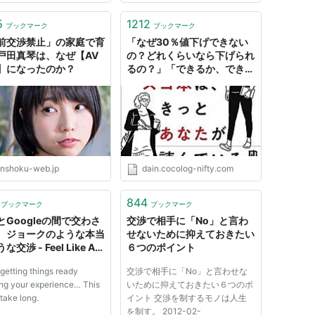
5
1212
ブックマーク
ブックマーク
前交渉禁止」の家庭で育
「なぜ30％値下げできない
戸田真琴は、なぜ【AV
の？どれくらいなら下げられ
】になったのか？
るの？」「できるか、できな
いかで答えてください」と高
圧的に言われたらどうする
か？『戦略的交渉入門』
enshoku-web.jp
dain.cocolog-nifty.com
844
ブックマーク
ブックマーク
とGoogleの間で交わさ
交渉で相手に「No」と言わ
、ジョークのような本当
せないために抑えておきたい
な交渉 - Feel Like A
６つのポイント
nstar
getting things ready
交渉で相手に「No」と言わせな
ng your experience… This
いために抑えておきたい６つのポ
take long.
イント 交渉を制するモノは人生
を制す。 2012-02-