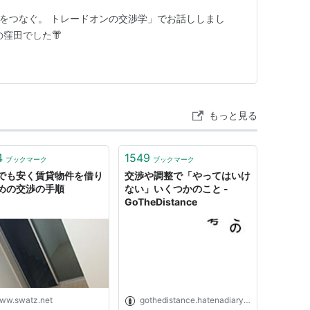
未来をつなぐ。 トレードオンの交渉学」でお話ししまし
窪田でした👘
もっと見る
4
1549
ブックマーク
ブックマーク
でも安く賃貸物件を借り
交渉や調整で「やってはいけ
めの交渉の手順
ない」いくつかのこと -
GoTheDistance
ww.swatz.net
gothedistance.hatenadiary.jp