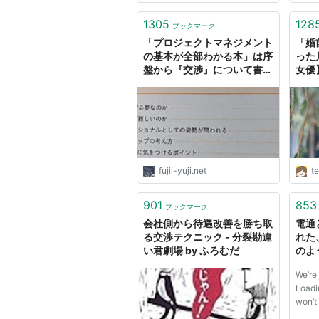
1305
128
ブックマーク
「プロジェクトマネジメント
「婚
の基本が全部わかる本」は序
った
盤から『交渉』について書い
女優
てるところが良いと思った -
フジイユウジ::ドットネット
fujii-yuji.net
t
901
853
ブックマーク
会社側から待遇改善を勝ち取
電通
る交渉テクニック - 分裂勘違
れた
い君劇場 by ふろむだ
のよう
Falli
We’re 
Loadi
won’t 