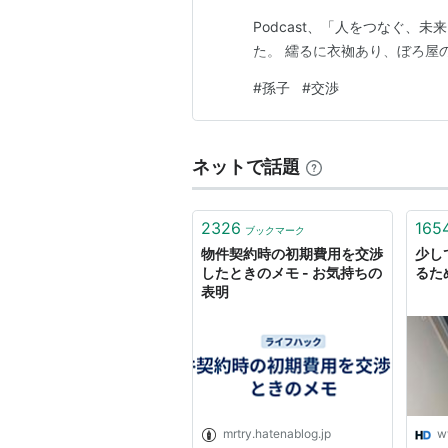
Podcast、「人をつなぐ、
た。 繻るに衣袽あり、ぼろ屋の
#
孫子
#
交渉
ネットで話題
2326
165
ブックマーク
物件契約時の初期費用を交渉
少し
したときのメモ - お気持ちの
るた
表明
mrtry.hatenablog.jp
w