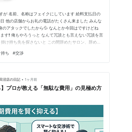
すが 名前、名称はフェイクにしています 給料支払日の
日 他の店舗からお礼の電話がたくさん来ました みんな
て身のアタックでしたから💦 なんとか今回はですけどね
す❗️ 俺もやろうっと なんて冗談とも言えない冗談を言
ー、掛け持ち先を探さないと この間辞めたサロン、辞めな
ょっと考えてしまいました いや、でも、あのサロンは耐
け持ち
#
交渉
 週5日にシフト増やせたらなぁ モヤモヤしながら掛け持
•
田沼店の日記
1ヶ月前
る】プロが教える「無駄な費用」の見極め方