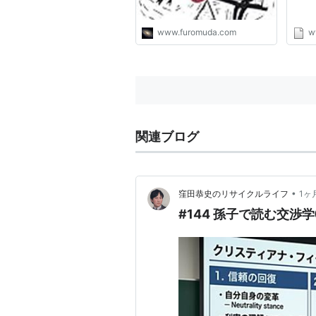
www.furomuda.com
ww
関連ブログ
•
窪田恭史のリサイクルライフ
1ヶ
#144 孫子で読む交渉