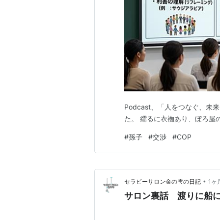
Podcast、「人をつなぐ、
た。 繻るに衣袽あり、ぼろ屋の
#
孫子
#
交渉
#
COP
•
セラピーサロン金の雫の日記
1ヶ
サロン裏話 渡りに船