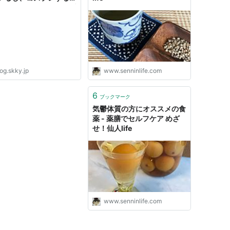
が好きだ - しっきーのブ
og.skky.jp
www.senninlife.com
6
ブックマーク
気鬱体質の方にオススメの食
薬 - 薬膳でセルフケア めざ
せ！仙人life
www.senninlife.com