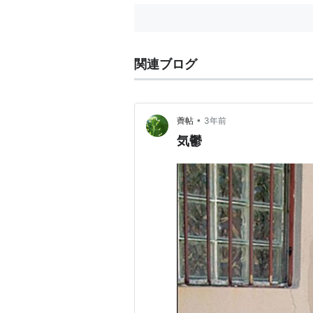
関連ブログ
•
薺帖
3年前
気鬱