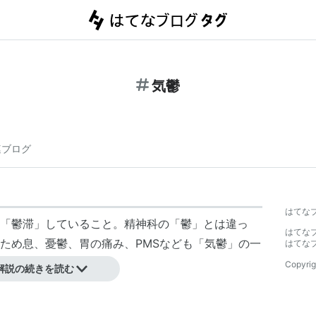
気鬱
連ブログ
はてな
「鬱滞」していること。精神科の「鬱」とは違っ
はてな
ため息、憂鬱、胃の痛み、PMSなども「気鬱」の一
はてな
Copyrig
解説の続きを読む