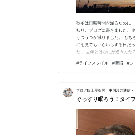
秋冬は日照時間が減るために、
知り、ブログに書きました。 litt
うつうつが減りました。 もち
にを見てもいらいらする日だ
た。 去年とはなにが違うんだ
ました。 1. ジョギング ホ
#
ライフスタイル
#
習慣
#
ジ
という本を読んだ日から、走
littleray.haten…
•
ブログ版土屋薬局 中国漢方通信
ぐっすり眠ろう！タイ