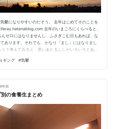
気鬱になりやすいのだそう。 去年はじめてそのことを
leray.hatenablog.com 去年のいまごろにくらべると、
ろんゼロにはなりませんし、ふさぎこむ日もあれば、な
ってあります。それでも、かなり「まし」にはなりまし
ろう？考えてみると、思いあたるふしがいろいろとあり
リエモンの『糖尿病が怖いので、最新情報を取材してみた』
ョギング
#
気鬱
りはじめました。あんまりにもおそろしくて。
8年前
プ別の食養生まとめ