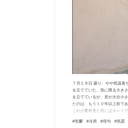
７月１９日 曇り、やや気温落
を立てていた、気に障る大き
を立てているが、音が大分小さ
たのは、もう１０年以上前で
これが案外見た目にはキレイ
れがある程度機能していたの
#
気鬱
#
冷房
#
俳句
#
気質
常のファンの回転音だけにな