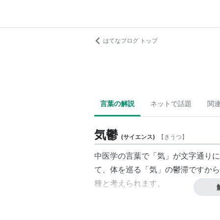
はてなブログ トップ
言葉の解説
ネットで話題
関
気鬱
(
サイエンス
)
【
きうつ
】
中医学の言葉で「気」が文字通りに
て、体を巡る「気」の鬱滞ですから
種と考えられます。