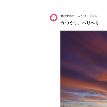
だろうか。マニュアルには、年
•
君は世界に一人だけ
4年前
うつうつ、へりへり