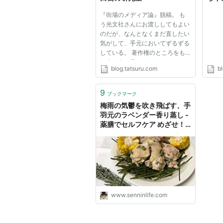
の子
『街場のメディア論』脱稿。 も
ログ
う光文社さんにお渡ししてもよい
のだが、なんとなくまだ直したい
気がして、手元においてずるずる
している。 著作権のところをも
う少し書き足さないといけないか
blog.tatsuru.com
bl
な・・・と思っていたら、北澤尚
登くんのところから送ってくる
「骨董通り法律事務所」のメール
9
ブックマーク
マガジンに興味深い記事が載っ
梅雨の気鬱を吹き飛ばす、手
て...
羽元のラベンダー香り蒸し -
薬膳でセルフケア めざせ！
仙人life
www.senninlife.com