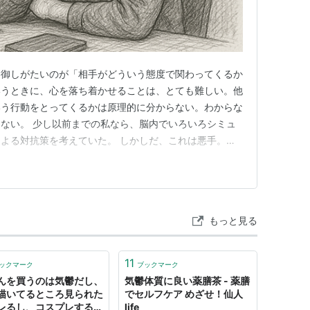
番御しがたいのが「相手がどういう態度で関わってくるか
いうときに、心を落ち着かせることは、とても難しい。他
いう行動をとってくるかは原理的に分からない。わからな
ない。 少し以前までの私なら、脳内でいろいろシミュ
よる対抗策を考えていた。 しかしだ、これは悪手。気
が、心の読めない他者に言葉で対抗しようと策を練っても
れだって他者の理屈にねじ伏せられたくはない。巷では
ようだが、あれって社会適性のな…
もっと見る
11
ックマーク
ブックマーク
んを買うのは気鬱だし、
気鬱体質に良い薬膳茶 - 薬膳
描いてるところ見られた
でセルフケア めざせ！仙人
レるし、コスプレする女
life