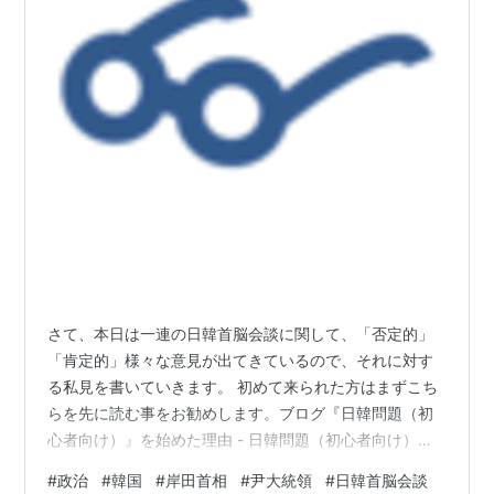
さて、本日は一連の日韓首脳会談に関して、「否定的」
「肯定的」様々な意見が出てきているので、それに対す
る私見を書いていきます。 初めて来られた方はまずこち
らを先に読む事をお勧めします。ブログ『日韓問題（初
心者向け）』を始めた理由 - 日韓問題（初心者向け）注
意 ・このブログは「日韓の価値観の違い」を初心者向け
#
政治
#
韓国
#
岸田首相
#
尹大統領
#
日韓首脳会談
に扱っています・当ブログのスタンスは「価値観に善悪