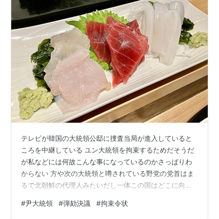
テレビが韓国の大統領公邸に捜査当局が進入していると
ころを中継している ユン大統領を拘束するためだそうだ
が私などには何故こんな事になっているのかさっぱりわ
からない 方や次の大統領と噂されている野党の党首はま
るで北朝鮮の代理人みたいだし一体この国はどこに向か
っているのだろう その北朝鮮もひたすらミサイルで騒が
#
尹大統領
#
弾劾決議
#
拘束令状
せて「隙あらば」の構えさえ見せているのに、こんな事