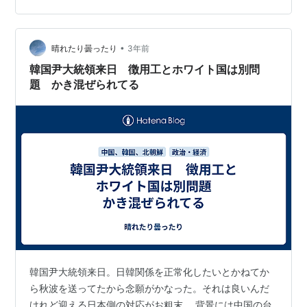
や優劣は存在しない」というものです・相手が不法を働
いているからと、こちらが不法をして良い理由にはなり
•
ません・自身の常識が相手にとっても常識とは限りませ
晴れたり曇ったり
3年前
ん、「他者がそれを見たらどう思うか」という客観性を
韓国尹大統領来日 徴用工とホワイト国は別問
常に持ちましょう・日常生活で注意する程度に…
題 かき混ぜられてる
韓国尹大統領来日。日韓関係を正常化したいとかねてか
ら秋波を送ってたから念願がかなった。それは良いんだ
けれど迎える日本側の対応がお粗末。 背景には中国の台