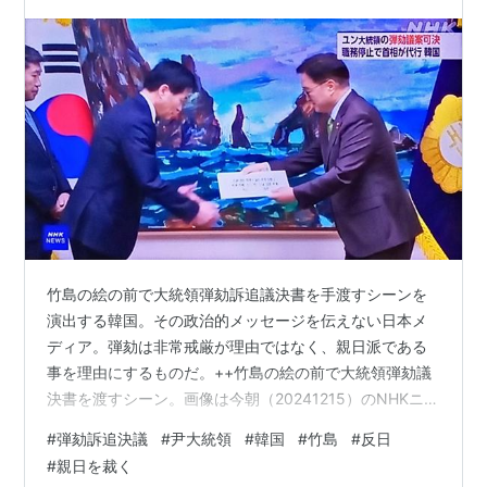
竹島の絵の前で大統領弾劾訴追議決書を手渡すシーンを
演出する韓国。その政治的メッセージを伝えない日本メ
ディア。弾劾は非常戒厳が理由ではなく、親日派である
事を理由にするものだ。++竹島の絵の前で大統領弾劾議
決書を渡すシーン。画像は今朝（20241215）のNHKニュ
ースから ２０１４年12月14日午後、国会議長応接室で、
#
弾劾訴追決議
#
尹大統領
#
韓国
#
竹島
#
反日
金敏基（キム・ミンギ）国会事務総長に弾劾訴追議決書
#
親日を裁く
を届ける煎元植（ウ・ウォンシク）国会議長 竹島の絵の