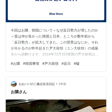
今回はお隣、韓国について＜なぜ反日勢力が増したのか
＞昔は仲が良かった韓国と日本。ところが数年前から
「反日勢力」が拡大してきた。この背景はなにか。それ
が分かるのが昨年起きた尹大統領（ユン大統領）の戒厳
令から紐解けます。2024年12月3日韓国の尹大統領は
「反国家勢力」から韓国を守り、自由な憲法秩序を守る
#
お隣
#
韓国事情
#
尹大統領
#
反日
#
嘘
ため「非常戒厳を宣布」発表。＜非常戒厳とは＞非常戒
厳は戒厳令のこと。行政や司法を軍が掌握し、国民の言
論や集会の自由などの基本的人権を制限することができ
•
る。発令されるのは、戦争やクーデターやテロのおそれ
おおパパの二拠点生活日記
2年前
のある時、大災害が起こった時などが想定される。＜な
お隣さん
ぜ発令されたか＞尹大統領は「反国家勢力」から韓国…