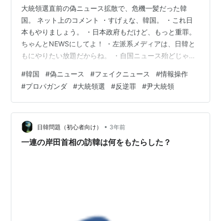
大統領選直前の偽ニュース拡散で、危機一髪だった韓
国。 ネット上のコメント ・すげぇな、韓国。 ・これ日
本もやりましょう。 ・日本政府もだけど、もっと重罪。
ちゃんとNEWSにしてよ！ ・左派系メディアは、日韓と
もにやりたい放題だからね。 ・自国ニュース殆どじゃ
ね？ ・起源、竹島、慰安婦、徴用工etc nordot.app
#
韓国
#
偽ニュース
#
フェイクニュース
#
情報操作
#
プロパガンダ
#
大統領選
#
反逆罪
#
尹大統領
•
日韓問題（初心者向け）
3年前
一連の岸田首相の訪韓は何をもたらした？