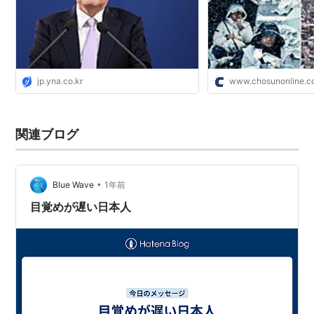
jp.yna.co.kr
www.chosunonline.
関連ブログ
•
Blue Wave
1年前
目覚めが遅い日本人