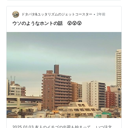
をしている暇があるとは思えない そもそもが何でほぼ全
ての大統領が獄に繋がれる事になるのだろう、わけがわ
•
からん国だ さて、昨日の晩ご飯 一昨日の夕飯で食べたマ
ドタバタ&ユッタリズムのジェットコースター
2年前
グロがよりにもよって大外れだったこともありこの日は
ウソのようなホントの話 😮😮😮
美味い魚で酒が飲みたくなった てな事で…
2025.01.03 友人のイチゴの出荷も始まって、 いつ注文