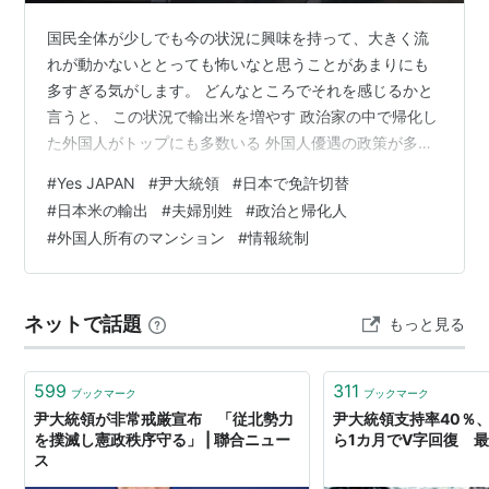
国民全体が少しでも今の状況に興味を持って、大きく流
れが動かないととっても怖いなと思うことがあまりにも
多すぎる気がします。 どんなところでそれを感じるかと
言うと、 この状況で輸出米を増やす 政治家の中で帰化し
た外国人がトップにも多数いる 外国人優遇の政策が多す
ぎる 外国人所有のマンションが増えている 情報統制がさ
#
Yes JAPAN
#
尹大統領
#
日本で免許切替
れすぎている という部分でかなり心配になっています。
#
日本米の輸出
#
夫婦別姓
#
政治と帰化人
１．この状況で輸出米を増やす 日本では2,000円代で買
#
外国人所有のマンション
#
情報統制
えたお米が今や5,000円越えです。 国民はパン食を多く
したり、代替に玄米を食べていたりしています。 それな
のに、なんで輸出米を増やすのでしょう。 ↑ 輸出してる
ネットで話題
もっと見る
場合？？ 石破総…
599
311
ブックマーク
ブックマーク
尹大統領が非常戒厳宣布 「従北勢力
尹大統領支持率40％
を撲滅し憲政秩序守る」 | 聯合ニュー
ら1カ月でV字回復 
ス