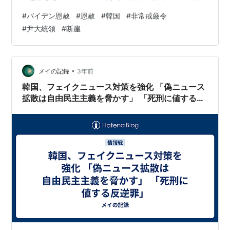
ました。 nanchatte.blog
#
バイデン恩赦
#
恩赦
#
韓国
#
非常戒厳令
#
尹大統領
#
断崖
•
メイの記録
3年前
韓国、フェイクニュース対策を強化 「偽ニュース
拡散は自由民主主義を脅かす」 「死刑に値する反
逆罪」