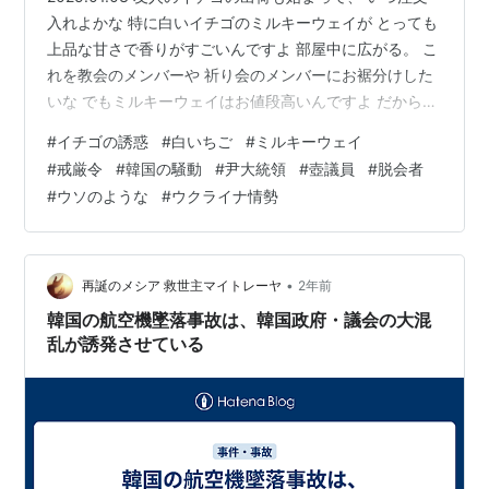
入れよかな 特に白いイチゴのミルキーウェイが とっても
上品な甘さで香りがすごいんですよ 部屋中に広がる。 こ
れを教会のメンバーや 祈り会のメンバーにお裾分けした
いな でもミルキーウェイはお値段高いんですよ だから、
どれだけ注文したらいいか ただいま金計算中(＄＄) 一方
#
イチゴの誘惑
#
白いちご
#
ミルキーウェイ
ではお隣の韓国が戒厳令以来物々しいですね😅 尹大統領
#
戒厳令
#
韓国の騒動
#
尹大統領
#
壺議員
#
脱会者
の拘束令状執行妨害で警護トップら立件 合同捜査本部 |
#
ウソのような
#
ウクライナ情勢
聯合ニュース わたしとしては🏺議員が お隣でも減ってく
れるとありがたい。 それは親日であるよりは 多少日本と
の仲が冷えようとも、 おかしな独裁カルトに 世界を征…
•
再誕のメシア 救世主マイトレーヤ
2年前
韓国の航空機墜落事故は、韓国政府・議会の大混
乱が誘発させている