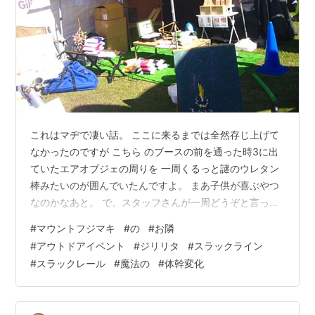
これはマヂで凄い話。 ここに来るまでは全然存じ上げて
なかったのですが こちら のブースの前を通った時3に出
ていたエアオブジェの周りを 一周くるっと謎のウレタン
棒みたいのが囲んでいたんですよ。 まあ子供が喜ぶやつ
なのかなあと。 で、スタッフさんが一周どうぞと言って
きたので そう言われたら断る理由もないので一周。 これ
#
マウントフジマキ
#
の
#
お隣
意外と難しい、がまあまあ出来た。 それはそれでこうい
#
アウトドアイベント
#
ジリリタ
#
スラックライン
う遊びだねー、と思ったですよ。 そしたら 縦に並べたこ
#
スラックレール
#
魔法の
#
体幹変化
ちらを踏んでくださいと。？ ちなみに自分が踏んでるか
ら画像無いので去年末のキャンプ より俺販促の画から
(笑) この状態で10回足踏みしてください。 それで体幹が