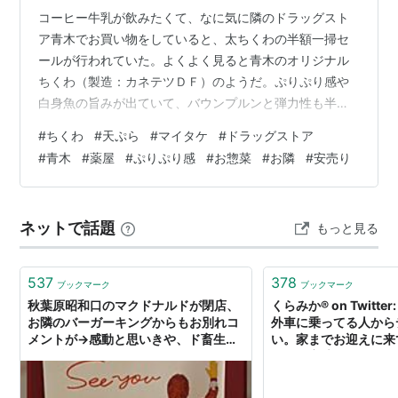
コーヒー牛乳が飲みたくて、なに気に隣のドラッグスト
ア青木でお買い物をしていると、太ちくわの半額一掃セ
ールが行われていた。よくよく見ると青木のオリジナル
ちくわ（製造：カネテツＤＦ）のようだ。ぷりぷり感や
白身魚の旨みが出ていて、バウンプルンと弾力性も半端
ないと思えば、パッケージにＦＩＳＨ ＣＡＫＥと表記し
#
ちくわ
#
天ぷら
#
マイタケ
#
ドラッグストア
てある。 以前に居酒屋さんで、竹輪の天ぷらを試したこ
#
青木
#
薬屋
#
ぷりぷり感
#
お惣菜
#
お隣
#
安売り
とがあるが、この薬屋の竹輪で試すと、更に美味しくな
りそうな予感がしてきた。早速に冷蔵庫のマイタケと一
緒にちくわを天ぷらに揚げることにした。３本入りで
ネットで話題
もっと見る
少々高値であるが、今回は半額だったので得した気分
だ。 お隣の薬屋さんは、至って基本的なお薬しか置い…
537
378
ブックマーク
ブックマーク
秋葉原昭和口のマクドナルドが閉店、
くらみか®︎ on Twitt
お隣のバーガーキングからもお別れコ
外車に乗ってる人から
メントが→感動と思いきや、ド畜生す
い。家までお迎えに来
ぎる隠しメッセージ
ートは完璧。フレンチ
手席のドアを開けたら
ミングがあっちゃった