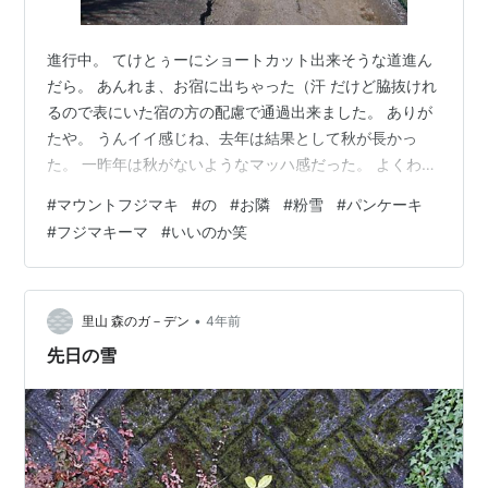
進行中。 てけとぅーにショートカット出来そうな道進ん
だら。 あんれま、お宿に出ちゃった（汗 だけど脇抜けれ
るので表にいた宿の方の配慮で通過出来ました。 ありが
たや。 うんイイ感じね、去年は結果として秋が長かっ
た。 一昨年は秋がないようなマッハ感だった。 よくわか
らん気候状態である。 でなりに進むと フジマキフェス。
#
マウントフジマキ
#
の
#
お隣
#
粉雪
#
パンケーキ
の お隣が自分達のメイン。 ぬ？ うん（苦笑 ウホ きた
#
フジマキーマ
#
いいのか笑
よ、ここよ！ 祭会場着！ さあ見て回ろうではないかでつ
づく。
•
里山 森のガ－デン
4年前
先日の雪