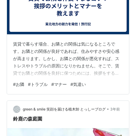
賃貸で暮らす場合、お隣との関係は気になるところで
す。お隣との関係が良好であれば、住みやすさや安心感
が高まります。しかし、お隣との関係が悪化すれば、ス
トレスやトラブルの原因になりかねません。そこで、賃
貸でお隣との関係を良好に保つためには、挨拶をするこ
とが重要です。挨拶をすることで、お隣とのコミュニケ
#
お隣
#
トラブル
#
マナー
#
気遣い
ーションが円滑になり、互いの信頼や理解が深まりま
す。また、挨拶をすることで、お隣からの協力や助けを
得やすくなることもあります。この記事では、賃貸でお
•
隣と挨拶をすることのメリットとマナーについてご紹介
green & smile 笑顔を届ける植木卸 とっしーブログ
3年前
します。 お隣と挨拶をするメリット 賃貸でお隣と挨拶を
鈴鹿の森庭園
することには、以下のようなメリットがあります。 お…