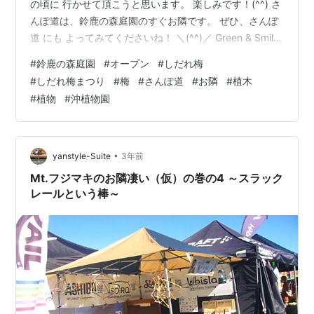
の頃に 行かせて頂こうと思います。 楽しみです！(^^) さ
んぽ道は、鈴鹿の森庭園のすぐお隣です。 ぜひ、さんぽ
道 にも よってみてくださいね！ ＼(^^)／ Green & Smile
さんぽ道 午前9時～午後4時 入場無料 です。ご自由にお
#
鈴鹿の森庭園
#
オープン
#
しだれ梅
入りくださいね！(^^) Green & Smile さんぽ道
#
しだれ梅まつり
#
梅
#
さんぽ道
#
お隣
#
植木
Twitterhttps://twitter.com/suzuka_lovely28 株式会社 沖
#
植物
#
沖植物園
植物園 ホームページhttp://www.mecha.ne.jp/~okisyo…
•
yanstyle-Suite
3年前
Mt.フジマキのお隣凄い（仮）の巻の4 ～スラック
レールという棒～