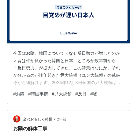
今回はお隣、韓国について＜なぜ反日勢力が増したのか
＞昔は仲が良かった韓国と日本。ところが数年前から
「反日勢力」が拡大してきた。この背景はなにか。それ
が分かるのが昨年起きた尹大統領（ユン大統領）の戒厳
令から紐解けます。2024年12月3日韓国の尹大統領は
「反国家勢力」から韓国を守り、自由な憲法秩序を守る
#
お隣
#
韓国事情
#
尹大統領
#
反日
#
嘘
ため「非常戒厳を宣布」発表。＜非常戒厳とは＞非常戒
厳は戒厳令のこと。行政や司法を軍が掌握し、国民の言
論や集会の自由などの基本的人権を制限することができ
•
る。発令されるのは、戦争やクーデターやテロのおそれ
金沢おもしろ発掘
2年前
のある時、大災害が起こった時などが想定される。＜な
お隣の解体工事
ぜ発令されたか＞尹大統領は「反国家勢力」から韓国…