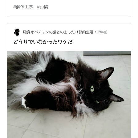
です。もう少しで終了し、その後建築が始まります。何
#
解体工事
#
お隣
も建たなければ見晴がいいです（笑）
kanazawa10no3.hatenablog.com
kanazawa10no3.hatenablog.com【撮影場所 自宅：
•
2024年09月04日 ～６日 DSC-RX100M3】
独身オバチャンの猫とのまったり節約生活
2年前
どうりでいなかったワケだ