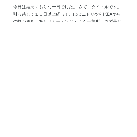
今日は結局くもりな一日でした。 さて、タイトルです。
引っ越して１０日以上経って、ほぼニトリやらIKEAから
の物が届き、あとはカーテンぐらい？ 一箇所、既製品じ
ゃダメだったのよね〜。 古い木造のアパート？タウンハ
ウス？なんだけどね、中はフルリフォームされててキレ
イなんですよ。 いっちょ前に、モニター付きのインター