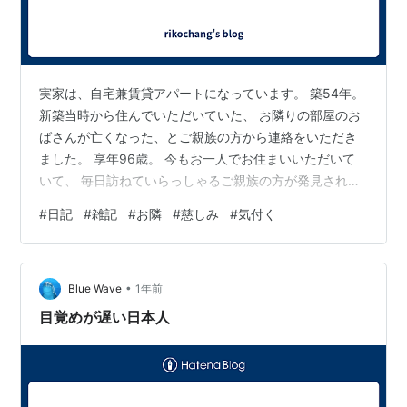
実家は、自宅兼賃貸アパートになっています。 築54年。
新築当時から住んでいただいていた、 お隣りの部屋のお
ばさんが亡くなった、とご親族の方から連絡をいただき
ました。 享年96歳。 今もお一人でお住まいいただいて
いて、 毎日訪ねていらっしゃるご親族の方が発見された
そうです。 昔から実家のカギも預けていて、 家族のよう
#
日記
#
雑記
#
お隣
#
慈しみ
#
気付く
なお付き合いでした。 両親が実家を離れ、 私が片付けや
換気しに行くたびにやってきて、 津軽弁で私の名前を呼
びます。 独特のイントネーションです。 96歳だという
•
のに健常で、 私が片付け始めると一緒になって新聞を片
Blue Wave
1年前
付けてくれたり、 私が行けない時には換気をし、お掃除
目覚めが遅い日本人
もしてくださってい…