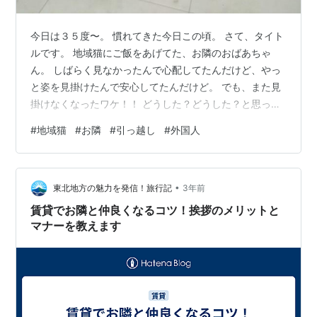
今日は３５度〜。 慣れてきた今日この頃。 さて、タイト
ルです。 地域猫にご飯をあげてた、お隣のおばあちゃ
ん。 しばらく見なかったんで心配してたんだけど、やっ
と姿を見掛けたんで安心してたんだけど。 でも、また見
掛けなくなったワケ！！ どうした？どうした？と思って
たら、なんと！ 引っ越してたみたい(⁠・⁠∀⁠・⁠) こないだ、
#
地域猫
#
お隣
#
引っ越し
#
外国人
たまたま会った時に言われてね。 どうやらお子さんとこ
ろに行ったようで。 この坂道がキツくなってきたのと、
老夫婦２人じゃ心配よねぇ。 だけど猫の事が心配で心配
•
で・・と言うので、私が引き受けましたよ、ご飯あげる
東北地方の魅力を発信！旅行記
3年前
のを。 フードも預かったワケだけど。 でも、あれだけコ
賃貸でお隣と仲良くなるコツ！挨拶のメリットと
ロコロしてると、…
マナーを教えます