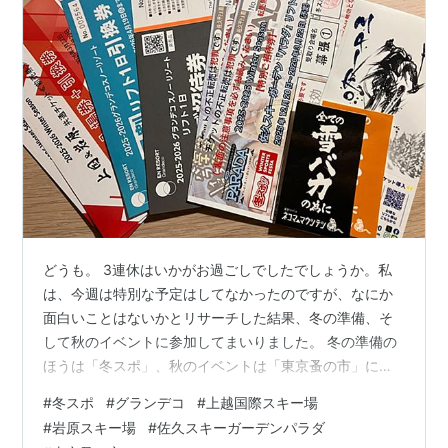
どうも。 3連休はいかがお過ごしでしたでしょうか。私
は、今週は特別な予定はしてなかったのですが、なにか
面白いことはないかとリサーチした結果、冬の準備、そ
して秋のイベントに参加してまいりました。 冬の準備の
ほうは「冬スポ」、秋のイベントは「東京蚤の市」に行
ってきました。 冬スポ＠幕張メッセ 東京蚤の市＠昭和記
#
冬スポ
#
グランデコ
#
上越国際スキー場
念公園 冬スポ＠幕張メッセ 冬スポは、ウィンタースポー
#
岩原スキー場
#
佐久スキーガーデンパラダ
ツをする人なら知っている人も多いと思いますが、スキ