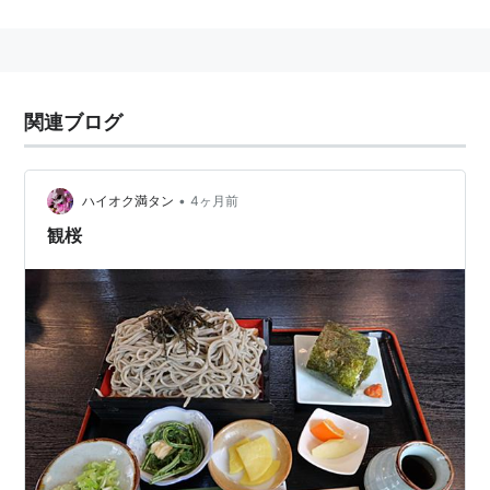
関連ブログ
•
ハイオク満タン
4ヶ月前
観桜