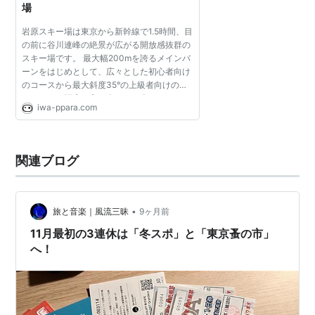
場
岩原スキー場は東京から新幹線で1.5時間、目
の前に谷川連峰の絶景が広がる開放感抜群の
スキー場です。 最大幅200mを誇るメインバ
ーンをはじめとして、広々とした初心者向け
のコースから最大斜度35°の上級者向けのコ
ースまで、幅広い方が楽しめる全20コースを
iwa-ppara.com
そなえています。
関連ブログ
•
旅と音楽｜風流三昧
9ヶ月前
11月最初の3連休は「冬スポ」と「東京蚤の市」
へ！