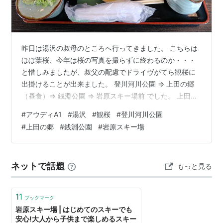
昨日は湯沢の叔母のところへ行ってきました。 こちらは
ほぼ葉桜、今年は桜の写真を撮らずに終わるのか・・・
と惜しみましたが、叔父の配慮でドライヴがてら観桜に
出掛けることが出来ました。 登川河川公園 ⇒ 上田の郷
（昼食）⇒ 銭淵公園 ⇒ 岩原スキー場前 でした。 上田の
郷は2021年11月に食べた以来ですが相変わらず旨い蕎麦
#
アウディA1
#
湯沢
#
観桜
#
登川河川公園
でした。
#
上田の郷
#
銭淵公園
#
岩原スキー場
ネットで話題
もっと見る
11
ブックマーク
岩原スキー場 | はじめてのスキーでも
安心!大人から子供まで楽しめるスキー