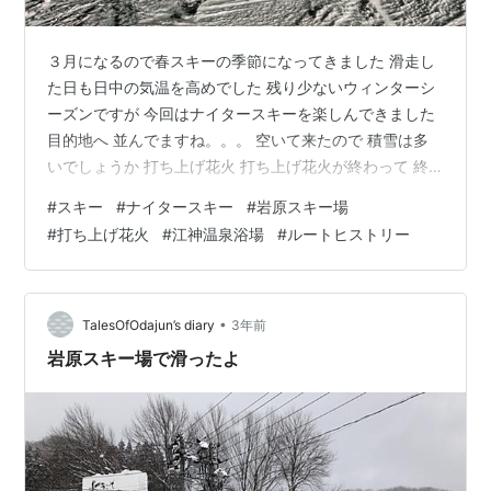
３月になるので春スキーの季節になってきました 滑走し
た日も日中の気温を高めでした 残り少ないウィンターシ
ーズンですが 今回はナイタースキーを楽しんできました
目的地へ 並んでますね。。。 空いて来たので 積雪は多
いでしょうか 打ち上げ花火 打ち上げ花火が終わって 終
わりに近づいてきました 駐車場を出発 滑走データ 汗を
#
スキー
#
ナイタースキー
#
岩原スキー場
流して 帰りましょう 電子化が進んでますね 目的地へ 関
#
打ち上げ花火
#
江神温泉浴場
#
ルートヒストリー
越道を走り目的地に向かいます 関越トンネルを抜けて新
潟県に入りました 湯沢インターが近くなってくると 正面
に目的地の岩原スキー場が見えます 湯沢インターを降り
て一般道を走ります 訪れる数日前の間は雪が降らかなっ
•
TalesOfOdajun’s diary
3年前
たようなので …
岩原スキー場で滑ったよ