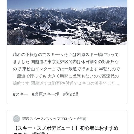
晴れの予報なのでスキーへ 今回は岩原スキー場に行って
きました 関越道の東京近郊区間内は休日割引の対象外な
ので 東松山インターまでは一般道で行きます 早朝なので
一般道で行っても 大きく時間に差異もないので高速代の
節約です 関越道では駒寄PA付近で２キロの渋滞でしたが
止まることはなく通過出来ました 湯沢インターで下りて
#
スキー
#
岩原スキー場
#
岩の湯
岩原スキー場に到着 まずはリフトを乗り継いで一番高い
へ 雲一つない快晴です 三国山脈もキレイに見えました
ジャイアントコースは圧雪しないので 数日前に降った雪
•
で新雪状態 斜度もあるので なかなか手ごわかった 下か
環境スペース♪スタッフブログ♪
6年前
ら見上げても 写真だと斜度はわかりませんね（笑） この
【スキー・スノボデビュー！】初心者におすすめ
写真のほうが斜度…