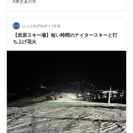
#
東京蚤の市
ー・スノーボード用品、そして各スキー場のリフト券の
販売イベントです。どちらも通常より安価で購入できる
ため、たくさんの人が集まります。販売の他にも各スキ
ー場のブースではSNSをフォローして抽…
•
にっくのブログ
1年前
【岩原スキー場】短い時間のナイタースキーと打
ち上げ花火