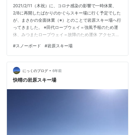
2021/2/11（木祝）に、コロナ感染の影響で一時休業、
2/8に再開したばかりのかぐらスキー場に行く予定でした
が、まさかの全面休業（※）とのことで岩原スキー場へ行
ってきました。 ※田代ロープウェイ＝強風予報のため運
休、みつまたロープウェイ＝故障のため運休 アクセス
（都心からの行程） 東京駅→新幹線 1時間14分→越後湯
#
スノーボード
#
岩原スキー場
沢駅 → 無料シャトルバス15分 →スキー場 越後湯沢駅起
点のスキー場は数多くありますが、バスで15分ほどとア
クセスが良いのが特徴です。 スキーセンター リゾートセ
•
ンター1と2という2つのスキーセンターがあります。 リ
にっくのブログ
6年前
ゾートセンター1はゲレンデ最下部、リゾートセンター2
快晴の岩原スキー場
は中腹に…