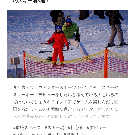
のスキー場3選！
冬と言えば、ウィンタースポーツ！今年こそ、スキーや
スノーボードデビューをしたいと考えている人もいるの
ではないでしょうか？インドアでゲームを楽しんだり映
画を観たりするのも素敵な過ごし方ですが、せっかくな
ら冬の季節をもっと堪能して欲しいと考えています。今
回は、初心者におすすめのスキー場を環境スペースがご
#
環境スペース
#
スキー場
#
初心者
#
デビュー
紹介します。スキーやスノボデビューを考えている人
#
スキー
#
スノーボード
#
星野リゾート