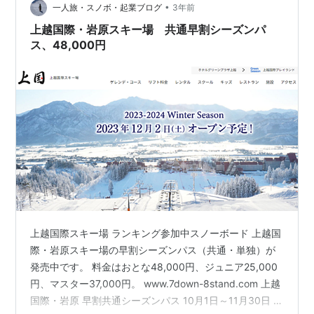
•
調べていた。これまで始発で東京駅に向かうということ
一人旅・スノボ・起業ブログ
3年前
はこのシーズンによくあったのだけれど、乗り換えの最
上越国際・岩原スキー場 共通早割シーズンパ
適化を考えたのはこのときが初めて。これまで考え…
ス、48,000円
上越国際スキー場 ランキング参加中スノーボード 上越国
際・岩原スキー場の早割シーズンパス（共通・単独）が
発売中です。 料金はおとな48,000円、ジュニア25,000
円、マスター37,000円。 www.7down-8stand.com 上越
国際・岩原 早割共通シーズンパス 10月1日～11月30日 大