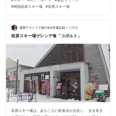
は、ぜひ参考にしてみてください！ ■岩原スキー場 岩原
#
栂池高原スキー場
#
岩原スキー場
スキー場は、横幅が広く長い距離を滑ることが可能なコ
ースが魅力です。コースは全部で20本ありますが、その
中のおよそ4割が初心者向けのコースとなっていて、メイ
ンバーンは平均斜度が10度とかなり緩やかなの…
•
還暦アウトドア旅行&日常備忘録
11年前
岩原スキー場ゲレンデ食「コボルト」
岩原スキー場は、あちこちに飲食店が点在し、 古き良き