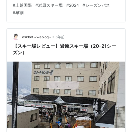
人 ￥48,000 ジュニア ￥25,000 マスター ￥37,000 大
#
上越国際
#
岩原スキー場
#
2024
#
シーズンパス
人：中学生～59歳 ジュニア：3歳～小学生 マスター：60
#
早割
歳以上 上越国際・岩原 共通シーズンパス 12月1日～ 大人
￥58,000 ジュニア ￥35,000 マスター ￥47,000 上越国
際・岩原 早割共通シーズンパ…
•
dskbot ~weblog~
5年前
【スキー場レビュー】岩原スキー場（20-21シー
ズン）