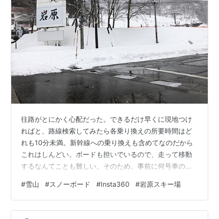
往路がとにかく心配だった。できるだけ早くに現地つけ
ればと、路線検索してみたら各乗り換えの所要時間はど
れも10分未満。新幹線への乗り換えも含めてなのだから
これはしんどい。ボードも担いでいるので、走って移動
するなんてことも難しい。そのため、事前に何号車のど
のドアから乗り降りすれば乗り換えがスムーズになるか
#
雪山
#
スノーボード
#
Insta360
#
岩原スキー場
というのも調べていた。越後湯沢駅での岩原スキー場行
きのシャトルバスへの乗り換えも10分しか余裕がないの
で、越後湯沢駅のエスカレーターに近い車両というのも