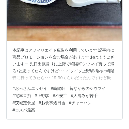
本記事はアフィリエイト広告を利用しています 記事内に
商品プロモーションを含む場合があります おはようござ
いますー 先日出張帰りに上野で崎陽軒シウマイ買って帰
ろ♪と思ってたんですけど･･･ イソイソ上野駅構内の崎陽
軒に行ってみたら･･･ 19:30くらいだったんですけど既に
売り切れ(~_~;)ﾊｳ マジか(ﾟДﾟ;)しゃーない！次は「プラン
#
おっさんエッセイ
#
崎陽軒 昔ながらのシウマイ
Ｂ」だ！ あっちの駅弁屋には残ってないか･･！ 電車の時
#
電車音痴
#
上野駅
#
不安症
#
人混みが苦手
間もある！急げ！ でそっちの弁当屋さんに行ってみるも
#
茨城定食屋
#
お食事処日吉
#
チャーハン
売り切れ･･･(~_~;)ｱｳｲｰﾝ シウマイが売り切れている以上
#
コスパ最高
に･･どっちも店員さんが「んなもんこの時間にはとっく
にねえわ」的な暗ーい表情と波動に…