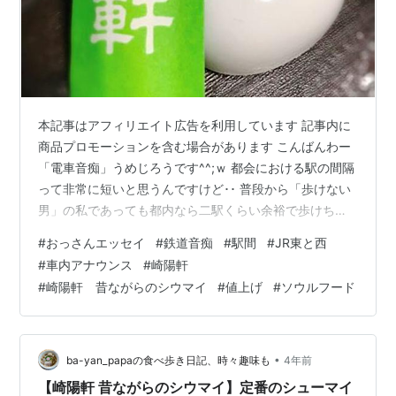
本記事はアフィリエイト広告を利用しています 記事内に
商品プロモーションを含む場合があります こんばんわー
「電車音痴」うめじろうです^^;ｗ 都会における駅の間隔
って非常に短いと思うんですけど･･ 普段から「歩けない
男」の私であっても都内なら二駅くらい余裕で歩けちゃ
うじゃん･･って思ううめじろうです^^; 新幹線なんか乗っ
#
おっさんエッセイ
#
鉄道音痴
#
駅間
#
JR東と西
てるとその駅間の近さがことさらに分るような気がする
#
車内アナウンス
#
崎陽軒
んですけど･･ 例えば品川から東京駅に向かう新幹線なん
#
崎陽軒 昔ながらのシウマイ
#
値上げ
#
ソウルフード
かだともう･･ 新橋で「次は東京～」って車内アナウンス
が入りますよね^^; 一個前の有楽町じゃなくて･･二個前の
新橋でもう「東京～」かよ！って^^;笑 と、まあ･･この辺
り…
•
ba-yan_papaの食べ歩き日記、時々趣味も
4年前
【崎陽軒 昔ながらのシウマイ】定番のシューマイ