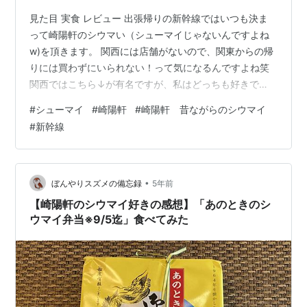
見た目 実食 レビュー 出張帰りの新幹線ではいつも決ま
って崎陽軒のシウマい（シューマイじゃないんですよね
w)を頂きます。 関西には店舗がないので、関東からの帰
りには買わずにいられない！って気になるんですよね笑
関西ではこちら↓が有名ですが、私はどっちも好きで
す。 551 蓬莱 焼売 10個入 プレゼント ギフト価格：
#
シューマイ
#
崎陽軒
#
崎陽軒 昔ながらのシウマイ
1380円（税込、送料別) (2022/4/24時点) 楽天で購入 今
#
新幹線
回購入したのは、崎陽軒の定番、昔ながらのシウマイ。
15個入りで¥620です。 結論から言うと食べやすくて、
美味しいので、新幹線の中の軽食にピッタリです！ この
日は頂きませんでしたが、もちろんビールとの相性もバ
•
ぼんやりスズメの備忘録
5年前
ッ…
【崎陽軒のシウマイ好きの感想】「あのときのシ
ウマイ弁当※9/5迄」食べてみた