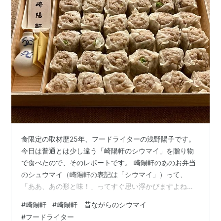
食限定の取材歴25年、フードライターの浅野陽子です。
今日は普通とは少し違う「崎陽軒のシウマイ」を贈り物
で食べたので、そのレポートです。 崎陽軒のあのお弁当
のシュウマイ（崎陽軒の表記は「シウマイ」）って、
「ああ、あの形と味！」ってすぐ思い浮かびますよね。
ひと味違いました。 ※当ブログはアフィリエイト広告を
#
崎陽軒
#
崎陽軒 昔ながらのシウマイ
含みますが、本記事はPR記事ではなく自分の感想を書い
#
フードライター