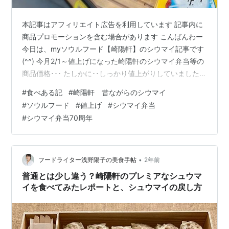
本記事はアフィリエイト広告を利用しています 記事内に
商品プロモーションを含む場合があります こんばんわー
今日は、myソウルフード【崎陽軒】のシウマイ記事です
(^^) 今月2/1～値上げになった崎陽軒のシウマイ弁当等の
商品価格･･･ たしかに･･しっかり値上がりしていましたよ
～ん･･(；´Д｀)ﾊﾋ~ お馴染みの「シウマイ弁当」も･･
#
食べある記
#
崎陽軒 昔ながらのシウマイ
950円→1,070円と･･ついに「1,000円の壁」を超えてし
#
ソウルフード
#
値上げ
#
シウマイ弁当
まいました～(；´Д｀)ｱﾜ~ しかし･･そうは言ってもこれ
#
シウマイ弁当70周年
だけは･･買って帰らねばならぬものですソウルフード！
^^; 今回は「弁当」はヤメて、生のシウマイだけ買って帰
りました^^; あ、そうそう･…
•
フードライター浅野陽子の美食手帖
2年前
普通とは少し違う？崎陽軒のプレミアなシュウマ
イを食べてみたレポートと、シュウマイの戻し方