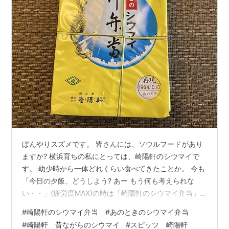
ぼんやりスズメです。 皆さんには、ソウルフードがあり
ますか? 横浜育ちの私にとっては、崎陽軒のシウマイで
す。 幼少時から一体どれくらい食べてきたことか。 今も
「今日の夕飯、どうしよう? あー もう何も考えられな
い・・」(疲労度MAX)の時は「崎陽軒のシウマイ弁当」
を。 副菜くらいは用意できるかな?(疲労度65%くらい)の
#
崎陽軒のシウマイ弁当 #あのときのシウマイ弁当
時は「崎陽軒の昔ながらのシウマイ」を。という感じで
#
崎陽軒 昔ながらのシウマイ
#
スピッツ 崎陽軒