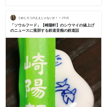
ています。 シュウマイは美味 崎陽軒の「昔ながらのシウ
マイ」30個入り。 シュウマイって本当に不思議な料理で
す。ひき肉団子に玉ねぎと調味料で甘めの塩味をつけ
て、薄い皮で包んで蒸した料理。シンプルだけどとても
•
うめじろうのええじゃないか！
2年前
満足度が高い。冷めてもおいしいから、…
「ソウルフード」【崎陽軒】のシウマイの値上げ
のニュースに落胆する鉄道音痴の鉄道話