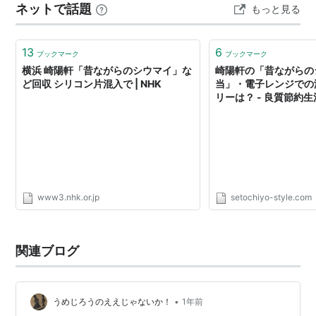
ネットで話題
もっと見る
13
6
ブックマーク
ブックマーク
横浜 崎陽軒「昔ながらのシウマイ」な
崎陽軒の「昔ながらの
ど回収 シリコン片混入で | NHK
当」・電子レンジでの
リーは？ - 良質節約生活
www3.nhk.or.jp
setochiyo-style.com
関連ブログ
•
うめじろうのええじゃないか！
1年前