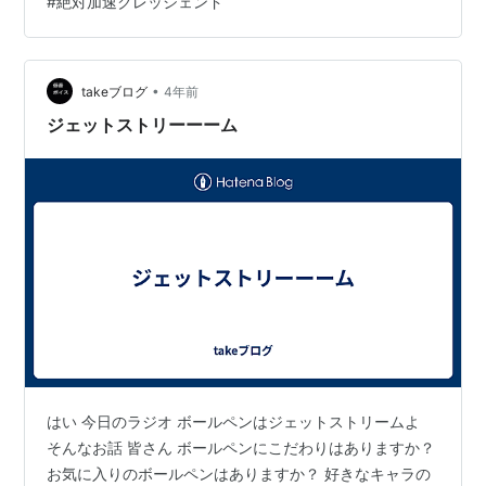
#
絶対加速クレッシェンド
を神格化しているなら、”民と一体”自体を許容しがたい
か。あるいは一見強靭な彼女自身も弱き民で、神や信仰
にすがっており、その拠り所が揺らぐと恐れたのかな。
それでも今は、民の救済を第一に考えて欲しい。ルシア
•
takeブログ
4年前
も救われて欲しいけどね・・・。今回のサンダ…
ジェットストリーーーム
はい 今日のラジオ ボールペンはジェットストリームよ
そんなお話 皆さん ボールペンにこだわりはありますか？
お気に入りのボールペンはありますか？ 好きなキャラの