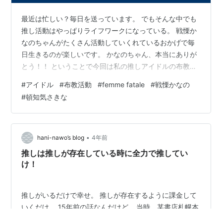
最近は忙しい？毎日を送っています。 でもそんな中でも
推し活動はやっぱりライフワークになっている。 戦慄か
なのちゃんがたくさん活動していくれているおかげで毎
日生きるのが楽しいです。 かなのちゃん、本当にありが
とう！！ ということで今回は私の推しアイドルの布教活
動記事になります。 ポイントはとにかくfemme fataleが
#
アイドル
#
布教活動
#
femme fatale
#
戦慄かなの
最強っていうことが記事の結論で、 ・可愛いものが好き
#
頓知気さきな
・「ふわふわ・ドリーミー・ポイズン」な世界観が好き
・クリエイティブな世界観が好き ・アイドルに興味があ
る ・femme fatale推しである そんな人へ捧げる記事なり
ます。 まずアイドルの「femme fatale」とは…
•
hani-nawo’s blog
4年前
推しは推しが存在している時に全力で推してい
け！
推しがいるだけで幸せ。 推しが存在するように課金して
いくだけ。 15年前の話なんだけど… 当時、某書店札幌本
店の専門書売り場に勤めていた時、仕事仲間に初音ミク