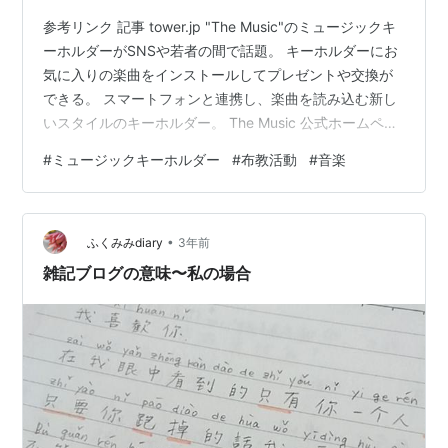
参考リンク 記事 tower.jp "The Music"のミュージックキ
ーホルダーがSNSや若者の間で話題。 キーホルダーにお
気に入りの楽曲をインストールしてプレゼントや交換が
できる。 スマートフォンと連携し、楽曲を読み込む新し
いスタイルのキーホルダー。 The Music 公式ホームペー
ジ themusic-store.jp The Musicは、音楽と人々の繋がり
#
ミュージックキーホルダー
#
布教活動
#
音楽
を促進し、楽曲を身近に感じるブランド。 3つのステッ
プを通じて、お気に入りの楽曲をキーホルダーにインス
トールできる。 スマホの近くにキーホルダーを持ってい
•
くだけで楽曲を再生可能で、アプリは不要。 理念
ふくみみdiary
3年前
themusic.stud…
雑記ブログの意味〜私の場合