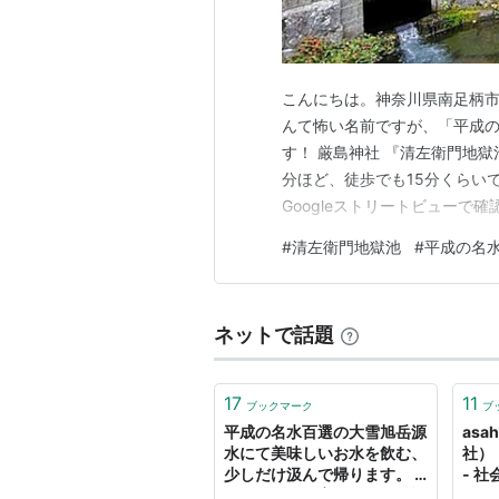
秋田県にかほ市
獅
秋田県にかほ市
元
こんにちは。神奈川県南足柄
山形県東田川郡庄内町
立
んて怖い名前ですが、「平成
福島県福島市
荒
す！ 厳島神社 『清左衛門地
分ほど、徒歩でも15分くらい
福島県喜多方市
栂
Googleストリートビュー
福島県相馬郡新地町
右
こに辿り着くまでには狭い路
#
清左衛門地獄池
#
平成の名
鳥居横に駐車スペースはあり
茨城県日立市
泉
良いでしょう。 「湧水池」の
森
ネットで話題
群馬県多野郡上野村
神
群馬県利根郡片品村
尾
17
11
ブックマーク
ブ
埼玉県熊谷市
元
平成の名水百選の大雪旭岳源
asa
水にて美味しいお水を飲む、
社）
埼玉県秩父市
武
少しだけ汲んで帰ります。 -
- 社
とーちゃん子育てと釣り日記