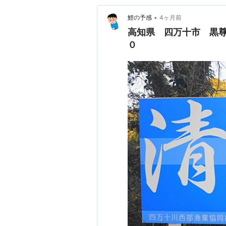
京都府舞鶴市
真
•
鯉の予感
4ヶ月前
京都府綴喜郡井手町
玉
高知県 四万十市 黒
兵庫県多可郡多可町
松
０
兵庫県美方郡香美町
か
奈良県宇陀郡曽爾村
曽
奈良県
吉野郡
東吉野村
七
和歌山県新宮市
熊
和歌山県東牟婁郡那智勝浦町
那
和歌山県東牟婁郡古座川町・串
古
本町
鳥取県鳥取市
布
鳥取県
東伯郡
湯梨浜町
宇