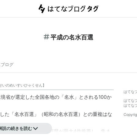
平成の名水百選
連ブログ
せいのめいすいひゃくせん
】
はてな
に環境省が選定した全国各地の「名水」とされる100か
はてな
はてな
選定した「名水百選」（昭和の名水百選）との重複はな
Copyrig
解説の続きを読む
出された名水を各都道府県が最大4件推薦し、集ま