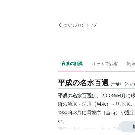
はてなブログ トップ
言葉の解説
ネットで話題
関
平成の名水百選
(
一般
)
【
へい
平成の名水百選
は、2008年6月
所の湧水・河川（用水）・地下水。
1985年3月に環境庁（当時）が
い。
選定にあたっては、各市町村から提