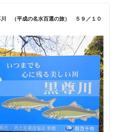
名井の清水
湧水
川
河川
尊川 （平成の名水百選の旅） ５９／１０
か井の水
湧水
つらの千年水
湧水
爾高原湧水群
湧水
滝八壷
河川
野川（川の古道）
河川
智の滝
河川
座川
河川
勢の清水
湧水
野地蔵ダキ
湧水