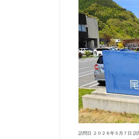
富山県高岡市
弓
富山県滑川市
行
富山県南砺市
不
石川県七尾市
藤
石川県小松市
桜
石川県白山市
白
石川県能美市
遺
福井県小浜市
雲
福井県大野市
本
福井県三方上中郡若狭町
熊
山梨県甲府市
御
訪問日 ２０２６年５月７日 訪