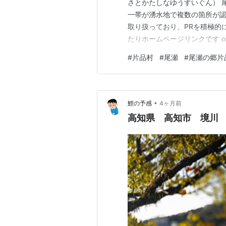
さとかたしなゆうすいぐん） 
山梨県都留市
十
一帯が湧水地で複数の箇所が認
山梨県山梨市
西
取り扱っており、PRを積極的
たりホームページリンクです oze
山梨県北杜市
金
の駅尾瀬かたしなを選んで訪問
#
片品村
#
尾瀬
#
尾瀬の郷片
長野県松本市
ま
かります。 テナントさんより
できます。 妻は山菜…
長野県飯田市
観
長野県木曽郡木祖村
木
•
鯉の予感
4ヶ月前
高知県 高知市 境川
長野県下高井郡木島平村
龍
岐阜県岐阜市
達
岐阜県大垣市
加
岐阜県郡上市
和
岐阜県下呂市
馬
静岡県静岡市
安