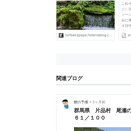
これぞ
埼玉県新座市
妙
ジ）2
ソー
埼玉県秩父郡小鹿野町
毘
みに
４日
千葉県君津市
生
撮影
turibakapapa.hatenablog.com
w
幡神
いる
東京都東久留米市
落
は４
して
神奈川県南足柄市
清
て...
新潟県村上市
吉
関連ブログ
新潟県妙高市
宇
新潟県上越市
大
•
鯉の予感
3ヶ月前
新潟県岩船郡関川村・村上市・
荒
胎内市
群馬県 片品村 尾瀬
６１／１００
富山県富山市
い