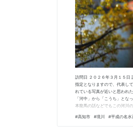
静岡県浜松市
阿
静岡県三島市
源
静岡県富士宮市
湧
愛知県岡崎市
鳥
愛知県犬山市
八
三重県名張市
赤
訪問日 ２０２６年３月１５日 
滋賀県長浜市
堂
指定となりますので、代表して
滋賀県高島市
針
れている写真が近いと思われた
「河中」から「こうち」となっ
滋賀県米原市
居
本龍馬の話などでもこの河川の
滋賀県愛知郡愛荘町
山
リンクです water-pub.env.
#
高知市
#
境川
#
平成の名水
京都府舞鶴市
大