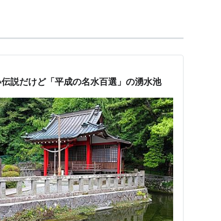
査検討委員会」が審査した。
水名
種別
雪旭岳源水
湧水
い伝説だけど「平成の名水百選」の湧水池
宇布の冷水と十六滝
湧水
袋の水
湧水
壷池の清水
湧水
つぼ
湧水
慈清水・青龍水
地下水
津川綱取ダム下流
河川
川岳秘水ぶなの恵み
湧水