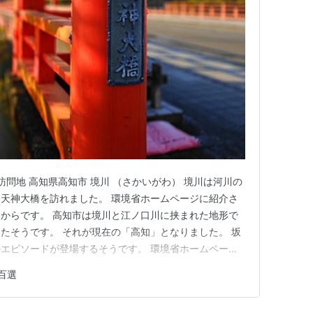
多古川
河川
兵衛川
用水
玉池・神田川
河川
川ホタルの里湧水群
湧水
曽滝
河川
目四十八滝
河川
訪問地 高知県高知市 境川 （さかいがわ） 境川は河川の
来清水
湧水
天神大橋を訪れました。 環境省ホームページに紹介さ
江の生水
湧水
からです。 高知市は境川と江ノ口川に挟まれた地形で
たそうです。 それが現在の「高知」となりました。 坂
醒の清水
湧水
エピソードが登場するそうです。 環境省ホームページ
比古湧水
湧水
go.jp Googleマップ （所在地） リンクです
百選
杉の清水
湧水