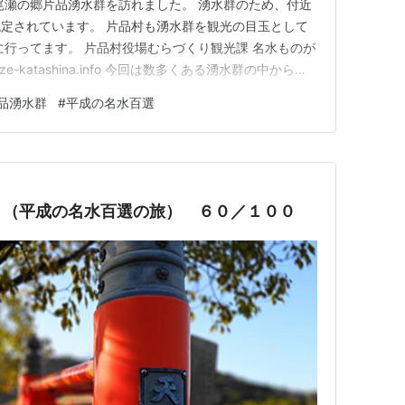
尾瀬の郷片品湧水群を訪れました。 湧水群のため、付近
日市場・夏狩湧水群
湧水
定されています。 片品村も湧水群を観光の目玉として
沢渓谷
河川
に行ってます。 片品村役場むらづくり観光課 名水ものが
-katashina.info 今回は数多くある湧水群の中から道
峰山・瑞牆山源流
河川
しました。 水汲み場は真ん中にありますのですぐにわ
品湧水群
#
平成の名水百選
つもと城下町湧水群
湧水
も良い立地です（苦笑） 道の駅では食事・お買い物等が
音霊水
湧水
曽川源流の里 水木沢
湧水、河川
 （平成の名水百選の旅） ６０／１００
興寺清水
湧水
目洞（逆川上流）
河川
賀野八幡神社井戸
地下水
良川
河川
瀬川上流
河川
倍川
河川