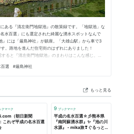
子ケ鼻湿原“出壷”
“でつぼ”
湧水
滝伏流水
湧水
市にある『清左衛門地獄池』の散策録です。「地獄池」な
谷沢川
河川
の名水百選」にも選定された綺麗な湧水スポットなんで
川
河川
獄池』には「厳島神社」が鎮座。「大雄山駅」から車で3
です。路地を進んだ住宅街のはずれにありました！
峰渓流水
河川
で確認すると『清左衛門地獄池』のまわりはこんな感じ。こ
近清水
湧水
地裏の道を進んでいきます。なお、駐車場はありません。
水百選
#
厳島神社
ますが、「大雄山駅」近くの駐車場に停めて散策するのが
が森湧水及びイトヨの里泉が
湧水
中に浮かぶ小島の中に「厳…
公園
もっと見る
流川源流
河川
瀬の郷片品湧水群
湧水
9
ックマーク
ブックマーク
荒川ムサシトミヨ生息地
河川
hi.com（朝日新聞
平成の名水百選☆彡熊本県
：これぞ平成の名水百選
『南阿蘇湧水群』✨『池の川
甲山伏流水
地下水
会
水源』 - mika旅❣ぐるっと
🚙★Collection★blog