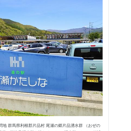
の清水
湧水
田の沢清水
湧水
動滝の霊水
湧水
瀬の水
湧水
生水
湧水
山美川伏流水群
湧水
水観音霊水
湧水
城水
地下水
願清水
湧水
川宿前川
用水
岳昇仙峡
河川
問地 群馬県利根郡片品村 尾瀬の郷片品湧水群 （おぜの