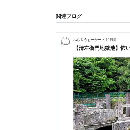
った162件を「平成の名水百選調
関連ブログ
一覧
所在地
名
•
ぶらりうぉーかー
10日前
北海道
上川郡
東川町
大
【清左衛門地獄池】怖
北海道中川郡美深町
仁
青森県十和田市
沼
青森県西津軽郡深浦町
沸
青森県北津軽郡中泊町
湧
岩手県盛岡市
大
岩手県盛岡市
中
岩手県一関市
須