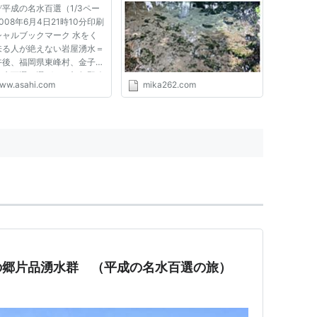
平成の名水百選（1/3ペー
音沢
河川
008年6月4日21時10分印刷
シャルブックマーク 水をく
沙門水
湧水
来る人が絶えない岩屋湧水＝
午後、福岡県東峰村、金子淳
きた水・久留里
・くるり
地下
名水百選に選ばれた加賀野八
水
ww.asahi.com
mika262.com
社井戸では地下水が自噴して
＝岐阜県大垣市提供 環境省
合川と南沢湧水群
湧水
日、水環境の大切さを再確認
もらおうと昨年末から募集し
左衛門地獄池
湧水
祥清水
湧水
棚の清水
湧水
出口泉水
湧水
川
河川
の郷片品湧水群 （平成の名水百選の旅）
たち川の水辺と清水
湧水、河川、地
下水