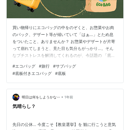
買い物帰りにエコバッグの中をのぞくと、お惣菜やお肉
のパック、デザート等が傾いていて「はぁ…」とため息
をついたこと、ありませんか？ お惣菜やデザートが片寄
って崩れてしまうと、見た目も気分もがっかり…。そん
なプチストレスを解消してくれるのが、今話題の 「底板
付きエコバッグ」 です。 さらに注目すべきは、この底板
#
エコバッグ
#
旅行
#
サブバッグ
付きエコバッグが 旅行先でも超便利！ ということ。今回
#
底板付きエコバッグ
#
底板
は、買い物にも旅行にも役立つ底板付きエコバッグの魅
力と活用法をたっぷりとご紹介します。 底板付きエコバ
ッグとは？ 旅行中に大活躍する理由 こんな人におすす
め！ 底板付きエコバッグのメリット 購入時のチェックポ
•
明日は何をしようかな⋯
1年前
イント おすすめの底板付きエコ…
気晴らし？
先日の公休… 今度こそ【教皇選挙】を 観に行こうと意気