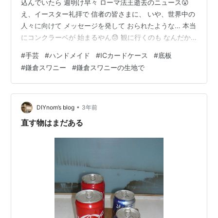
込んでいたら 週明け早々 ローマ法王逝去のニュース😲
え、イースター礼拝で 信者の皆さまに、 いや、世界中の
人々に向けて メッセージを発して おられたような… 本当
にコンクラーベが 始まるやん😓 観に行くのも なんだか
不謹慎なような気がして 気乗りせず… 出かけねばならぬ
#
手芸
#
ハンドメイド
#
ICカードケース
#
底板
予定も たぶんなかったはず… あ、娘に 宅急便を出すんだ
#
鎌倉スワニー
#
鎌倉スワニーの生地で
った😅 用意してコンビニから出すか と窓の外を見ると …
真っ白😵 雨は止んだはずでは？ 天気予報が当たらない😆
では 雨が止むまで 家でできること… 片付け物は午前中に
もして ちょっと疲れたので それ以外で😁 そうだ…
•
DIYnom’s blog
3年前
直す物はまだある