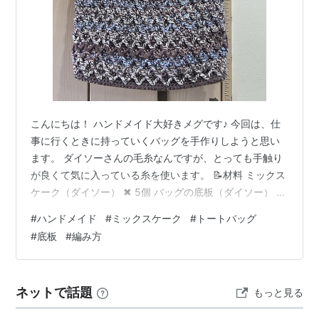
こんにちは！ ハンドメイド大好きメグです♪ 今回は、仕
事に行くときに持っていくバッグを手作りしようと思い
ます。 ダイソーさんの毛糸なんですが、とっても手触り
が良くて気に入っている糸を使います。 📝材料 ミックス
ケーク（ダイソー） ✖ 5個 バッグの底板（ダイソー） か
ぎ針 ・・・ 8号 とじ針 🕒所要時間・難易度 所要時
#
ハンドメイド
#
ミックスケーク
#
トートバッグ
間・・・1週間くらい 難易度 ★★★☆☆ 🔧作り方 ①底
#
底板
#
編み方
板を作りたいバッグの底の大きさに切る。 ②底板よりも
1周り大きいくらいの大きさのバッグの底を2枚編む。 ③
編んだ2枚の底の編み地で底板を包みこむようにして、2
ネットで話題
もっと見る
枚を綴じます。 ④このままの幅でバッグの側面を編んで
いくので、目…