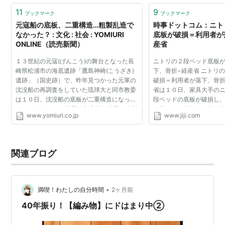
11
9
ブックマーク
ブックマーク
元寇船の底板、二重構造…粗製乱造で
時事ドットコム：ニト
なかった？ : 文化 : 社会 : YOMIURI
底板が破損＝利用者が
ONLINE（読売新聞）
産省
１３世紀の元寇(げんこう)の舞台となった長
ニトリの２段ベッド底板
崎県松浦市の海底遺跡「鷹島神崎(こうざき)
下、骨折−経産省 ニトリ
遺跡」（国史跡）で、昨年見つかった元軍の
破損＝利用者が落下、骨折
沈没船の再調査をしていた琉球大と同市教委
省は１０日、家具大手の
は１０日、沈没船の底板が二重構造になって
段ベッドの底板が破損し
いたと発表した。 韓国・新安沖や中国・泉州
が落下する事故が１月７
www.yomiuri.co.jp
www.jiji.com
沖で引き揚げられた同時代の中国船には見ら
たと発表した。利用者は
れない特殊な構造...
けがを負った。ニ...
関連ブログ
•
満喫！わたしの自分時間
2ヶ月前
40年振り！【編み物】にドはまり中②