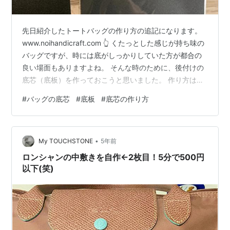
先日紹介したトートバッグの作り方の追記になります。
www.noihandicraft.com 👆 くたっとした感じが持ち味の
バッグですが、時には底がしっかりしていた方が都合の
良い場面もありますよね。 そんな時のために、後付けの
底芯（底板）を作っておこうと思いました。 作り方は簡
単で底芯になる材料を布で包み底に置くだけです・・・
#
バッグの底芯
#
底板
#
底芯の作り方
💦 底芯にする材料は？ 硬い物なら何でも可能です。知り
合いの人は、木の菓子箱のふたを利用していました。 軽
いし、薄いしありですよね(^^♪ 私は扱いやすいので、ベ
•
ルポーレンを使っています。 発砲ポリエチレンで出来た
My TOUCHSTONE
5年前
やわらかい下敷きみたいなものです。 厚さも薄いものか
ロンシャンの中敷きを自作←2枚目！5分で500円
らい…
以下(笑)