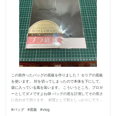
この前作ったバッグの底板を作りました！ セリアの底板
を使います。 封を切ってしまったので本体を下にして、
袋に入っている風を装います。 こういうところ、ブロガ
ーとしてダメですよね😅 バッグの底を計測してその長さ
に合わせて切ります。 材質として割としっかりしてて重
めです。ハサミで切れるのか？とカッターで切り始めた
#
バッグ
#
底板
#
vlog
ら結構滑って危ない。 意外と簡単に切れるのでオススメ