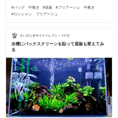
の記事はこちら！ babyintokyo.hatenablog.com 作り方
#
バッグ 中敷き
#
底板
#
プリアージュ 中敷き
は全く同じなのでプリアージュネオのSサイズをお持ちの
#
ロンシャン プリアージュ
方は前回の記事を読んでくださいね！ 今回、私が作った
のはこちらのプリアージュ クラブのSサイズ、肩掛けタ
イプです。 プリアージュ クラブのSサイズ 中敷き・底板
の作り方 プリアージュ クラブ Sサイズ 中敷き・底板 …
•
さいのじ＠サイドイレブン
5年前
水槽にバックスクリーンを貼って底板も変えてみ
る