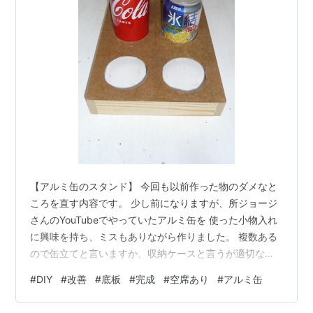
【アルミ缶のスタンド】 今回も以前作った物のダメなと
ころを直す内容です。 少し前になりますが、所ジョージ
さんのYouTubeでやっていたアルミ缶を 使った小物入れ
に興味を持ち、ミスもありながら作りました。 複数ある
ので缶立てと言いますか、収納ケースと言うが適切な表
現なのかは 分かりませんが、底板を付けていなかったの
#
DIY
#
改善
#
底板
#
完成
#
空席あり
#
アルミ缶
で先日私の不注意で落下して 凹んでしまったので、底板
を取り付けることにしました。 diynom.hatenablog.com