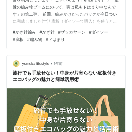
近の編み物ブームにのって、実は私もドはまり中なんで
す」の第二弾。 前回、編みかけだったバッグが今日つい
に完成しました(^^)/ 底板（ダイソーで購入）を使うと、
簡単に編めて便利でした。 これは、また、ハマるヤツ
#
かぎ針編み
#
かぎ針
#
ザッカヤーン
#
ダイソー
だ。笑 糸もダイソーの「ザッカヤーン」というポリプロ
#
底板
#
編み物
#
ドはまり
ピレン製を使用しています。 今、大人気らしく、店頭で
最後のものを買い占めたのでした。 美容室・グルメ・ネ
イル等の店舗満載！覆面調査で楽しく≪現金≫ＧＥＴ♪
期限を迎えるドメイン、お名前.comが再取得します！ さ
•
yumeka lifestyle
1年前
て、次は何…
旅行でも手放せない！中身が片寄らない底板付き
エコバッグの魅力と簡単活用術