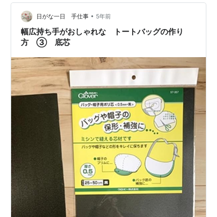
diynom.hatenablog.com diynom.hatenablog.com 【端
•
材で底板】 表面 裏面 底抜け状態なので、端材で底板を
日がな一日 手仕事
5年前
取り付けます…
幅広持ち手がおしゃれな トートバッグの作り
方 ③ 底芯