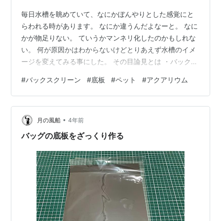
毎日水槽を眺めていて、なにかぼんやりとした感覚にと
らわれる時があります。 なにか違うんだよなーと。 なに
かが物足りない。 ていうかマンネリ化したのかもしれな
い。 何が原因かはわからないけどとりあえず水槽のイメ
ージを変えてみる事にした。 その目論見とは ・バックス
クリーンを貼る。 ・底板を導入してみる。 と言ったカン
#
バックスクリーン
#
底板
#
ペット
#
アクアリウム
ジ。 とはいえこれらは本来水槽を立ち上げる時に行われ
なくてはならない作業かと思う。 これを運用中の水槽で
行う事はどんな状況になるのだろうか。 という事で途中
•
なれど思い立ったら吉日、上記2項目をやってやろうじゃ
月の風船
4年前
ないのって事でレッツチャレンジ。 ①材料の用意 なに
バッグの底板をざっくり作る
よりまずは材料が必要。 …