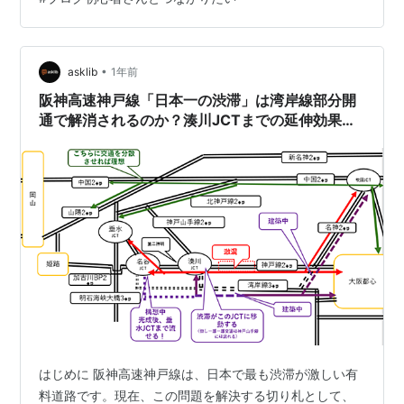
には丘珠空港があるなので丘珠空港と札幌駅 大通駅をつ
なぐ東豊線こそが１番いいと思っている 東豊線は北海き
たえーるとか札幌ドームとかイベントがあると盛んにな
るエリアが多いなの…
•
asklib
1年前
阪神高速神戸線「日本一の渋滞」は湾岸線部分開
通で解消されるのか？湊川JCTまでの延伸効果の
一考察
はじめに 阪神高速神戸線は、日本で最も渋滞が激しい有
料道路です。現在、この問題を解決する切り札として、