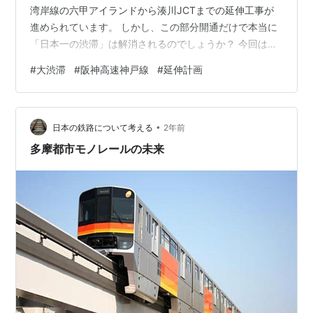
湾岸線の六甲アイランドから湊川JCTまでの延伸工事が
進められています。 しかし、この部分開通だけで本当に
「日本一の渋滞」は解消されるのでしょうか？ 今回は、
湾岸線延伸の効果を分析し、その限界と真の解決策につ
#
大渋滞
#
阪神高速神戸線
#
延伸計画
いて考えてみました。 地図はこちら▶（外部リンク） 阪
神高速神戸線を中心とした高規格道路MAP 湾岸線延伸の
理想と現実 最終目標：名谷JCTまでの全線開通 湾岸線の
•
最終的な計画は、名谷JCTまでの全線開通です。これが
日本の鉄路について考える
2年前
実現すれば： 第二神明への交通（神戸西部・姫路方面）
多摩都市モノレールの未来
明石海峡大橋への交通（…