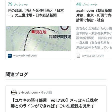
79
46
ブックマーク
ブックマーク
井の頭線、消えた延伸計画と「日本
asahi.com（朝日
一」の三鷹球場 - 日本経済新聞
摩線、東京・町田市内
計画で検討 - 社会
新百合ケ丘方面からの小
唐木田駅＝東京都多摩市
調査検討区間 新百合ケ
―唐木田（東京都多摩市
摩線の延伸を希望してい
奈川県相模原市は、実現
www.nikkei.com
www.asahi.com
まとめた。現在の終点駅
溝駅（相模原市）...
関連ブログ
•
y-blog’s room
6ヶ月前
【ユウキの語り部屋 vol.730】さっぽろ丘珠空
港とのラインができればすごい生産性を見出す