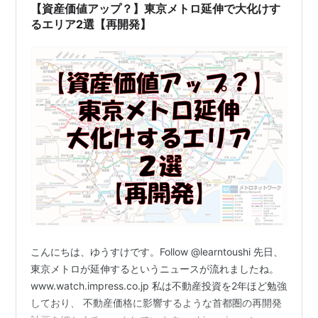
キロ…
【資産価値アップ？】東京メトロ延伸で大化けす
るエリア2選【再開発】
こんにちは、ゆうすけです。Follow @learntoushi 先日、
東京メトロが延伸するというニュースが流れましたね。
www.watch.impress.co.jp 私は不動産投資を2年ほど勉強
しており、 不動産価格に影響するような首都圏の再開発