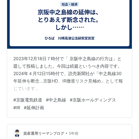
2023年12月18日７時付で「 京阪中之島線の行方は」と
題して投稿しました。今回は続篇というべき内容です。
2024年４月12日15時付で、読売新聞社が「中之島線30
年延伸を断念…京阪HD、IR撤退リスク見極め」として報
じています
（https://www.yomiuri.co.jp/local/kansai/news/202404
#
京阪電気鉄道
#
中之島線
#
京阪ホールディングス
12-OYO1T50030/）。 中之島線の延伸計画は、「京阪中
#
IR
#
延伸計画
之島線の行方は」において記したように、現在の起点で
ある中之島駅（終点に見えますが、令和５年度鉄道要覧
によると中之島駅が起点、天満橋駅が終点です）から大
阪メトロ中央線九条駅まで延長するというものです。２
•
資産運用リーマンブログ
5年前