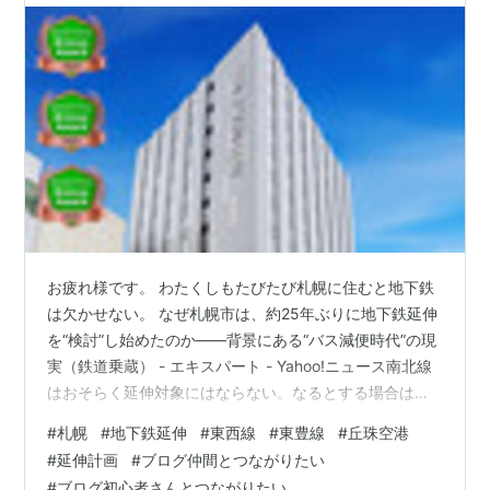
お疲れ様です。 わたくしもたびたび札幌に住むと地下鉄
は欠かせない。 なぜ札幌市は、約25年ぶりに地下鉄延伸
を“検討”し始めたのか――背景にある“バス減便時代”の現
実（鉄道乗蔵） - エキスパート - Yahoo!ニュース南北線
はおそらく延伸対象にはならない。なるとする場合は東
西線か東豊線だけどわたくしは東西線で西の最終駅宮の
#
札幌
#
地下鉄延伸
#
東西線
#
東豊線
#
丘珠空港
沢駅から手稲方面に伸ばす考え方これを一理あってビジ
#
延伸計画
#
ブログ仲間とつながりたい
ネス系等にはいきるのですが ずっと疑問に思うのは札幌
#
ブログ初心者さんとつながりたい