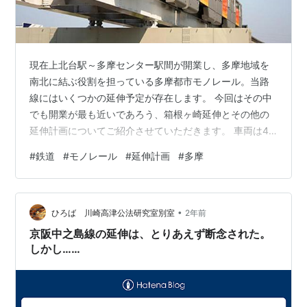
現在上北台駅～多摩センター駅間が開業し、多摩地域を
南北に結ぶ役割を担っている多摩都市モノレール。当路
線にはいくつかの延伸予定が存在します。 今回はその中
でも開業が最も近いであろう、箱根ヶ崎延伸とその他の
延伸計画についてご紹介させていただきます。 車両は4
両編成でワンマン運転である ※画像：武蔵村山市 多摩都
#
鉄道
#
モノレール
#
延伸計画
#
多摩
市モノレールの歴史 多摩都市モノレールは多摩地域の南
北輸送を目的とした路線であり、南端の多摩センター駅
(東京都多摩市)と北端の上北台駅(東京都東大和市)間が運
•
行されています。 また多摩都市モノレールは東京都や沿
ひろば 川崎高津公法研究室別室
2年前
線自治体、沿線鉄道事業者を中心に出資、設立された第
京阪中之島線の延伸は、とりあえず断念された。
三セクター路線の一つです。 19…
しかし……