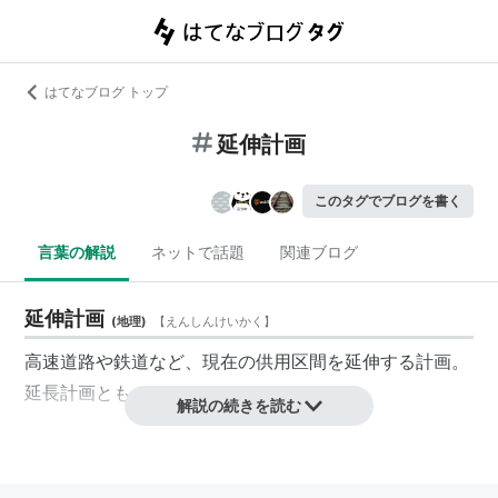
はてなブログ トップ
延伸計画
このタグでブログを書く
言葉の解説
ネットで話題
関連ブログ
延伸計画
(
地理
)
【
えんしんけいかく
】
高速道路や鉄道など、現在の供用区間を延伸する計画。
延長計画とも
解説の続きを読む