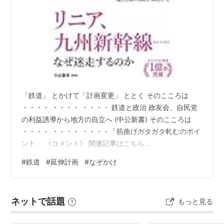
「鉄道」 とかけて「計画変更」 ととく そのこころは
・・・・ ・・・・ ・・・・ 鉄道と政治 政友会、自民党
の利益誘導から地方の自立へ (中公新書) そのこころは
・・・・ ・・・・ ・・・・「筋曲げガタガタ軋むのポイ
ント」 《コメント》 関連記事はこちら
https://news.yahoo.co.jp/articles/8b0900b7e5e90610
#
鉄道
#
延伸計画
#
なぞかけ
efa0df07261fe6eba0d974e3 もう、新幹線開通で 客が
増える時代ではないのでは。 インバウンド狙いの観光戦
略に 力を集中するべきだよ。 【清きご一票を】人気ｂｌ
ネットで話題
もっと見る
ｏｇランキング（社会経済ニュース部門）に登録してい
ます。もし…