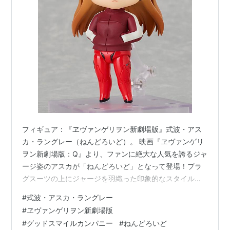
フィギュア：『ヱヴァンゲリヲン新劇場版』式波・アス
カ・ラングレー（ねんどろいど）。 映画『ヱヴァンゲリ
ヲン新劇場版：Q』より、ファンに絶大な人気を誇るジャ
ージ姿のアスカが「ねんどろいど」となって登場！プラ
グスーツの上にジャージを羽織った印象的なスタイル
を、手のひらサイズで見事にデフォルメ化。勝気な彼女
#
式波・アスカ・ラングレー
の魅力を引き立てる表情パーツや、劇中のワンシーンを
#
ヱヴァンゲリヲン新劇場版
再現できる小物パーツが充実しています。エヴァファン
#
グッドスマイルカンパニー
#
ねんどろいど
なら絶対に見逃せない、コレクション欲を刺激する逸品