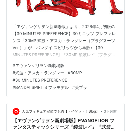
「ヱヴァンゲリヲン新劇場版」より、2026年4月初販の
【30 MINUTES PREFERENCE】30ミニッツ プレファレ
ンス「30MP 式波・アスカ・ラングレー（プラグスーツ
Ver.）」が、バンダイ スピリッツから再販♪ 【30
MINUTES PREFERENCE】『30MP 綾波レイ（プラグス
ーツVer.）』に続いて、 『30MP 式波・アスカ・ラング
#
ヱヴァンゲリヲン新劇場版
レー（プラグスーツVer.）』が再販♪ キットはノンスケー
#
式波・アスカ・ラングレー
#
30MP
ルで、完成時のサイズは不明。 【再販】30MP『式波・
#
30 MINUTES PREFERENCE
アスカ・ラングレー（プラグスーツVer.）』ヱヴァンゲリ
#
BANDAI SPIRITS プラモデル
#
美プラ
ヲン新劇場版 プラモデルは、バンダイ スピリッツより
2026年05月発…
•
人気フィギュア安値で予約【トイゲット！Blog】
3ヶ月前
【ヱヴァンゲリヲン新劇場版】EVANGELION フ
ァンタスティックシリーズ『綾波レイ』『式波・