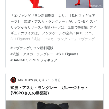
「ヱヴァンゲリヲン新劇場版」より、【S.H.フィギュア
ーツ】「式波・アスカ・ラングレー」が、バンダイ スピ
リッツからリリース♪ 表情パーツは、全部で6種類♪ フィ
ギュアのサイズは、 ノンスケールの全高：約13.5cm。
S.H.Figuarts『式波・アスカ・ラングレー』ヱヴァンゲリ
ヲン新劇場版 可動フィギュアは、バンダイ スピリッツよ
#
ヱヴァンゲリヲン新劇場版
り2025年12月発売の予定です♪ 【Amazon】30MP『式
#
式波・アスカ・ラングレー
#
S.H.Figuarts
波・アスカ・ラングレー（プラグスーツVer.）』プラモデ
#
BANDAI SPIRITS フィギュア
ル【バンダイ】 【Amazon】30MP『綾波レイ（プラグ
スーツVer.）』プラモデル【バンダイ】 【Amazonビデ
オ】シン・エヴァンゲリオ…
•
MIYUTOのぷらも道
10ヶ月前
式波・アスカ・ラングレー ガレージキット
(VISPOさんの爆薬箱)