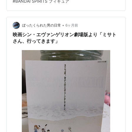
#
BANDAI SPIRITS フィギュア
【Amazon】30MP『綾波レイ（プラグスーツVer.）』プ
ラモデル【バンダイ】 【Amazonビデオ】シン・エヴァ
ンゲリオン劇場版｜…
•
ぼったくられた男の日常
6ヶ月前
映画シン・エヴァンゲリオン劇場版より「ミサト
さん、行ってきます」