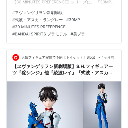
【30 MINUTES PREFERENCE】シリーズに、 『30MP
式波・アスカ・ラングレー（プラグスーツVer.）』が登場
#
ヱヴァンゲリヲン新劇場版
♪ キットはノンスケールで、完成時のサイズは不明。
#
式波・アスカ・ラングレー
#
30MP
30MP『式波・アスカ・ラングレー（プラグスーツ
#
30 MINUTES PREFERENCE
Ver.）』ヱヴァンゲリヲン新劇場版 プラモデルは、バン
#
BANDAI SPIRITS プラモデル
#
美プラ
ダイ スピリッツより2026年04月発売の予定です♪
【Amazon】Figure…
•
人気フィギュア安値で予約【トイゲット！Blog】
4ヶ月前
【ヱヴァンゲリヲン新劇場版】S.H.フィギュアー
ツ『碇シンジ』他『綾波レイ』『式波・アスカ・
ラングレー』可動フィギュア予約【バンダイ】よ
り2026年11月発売予定♪