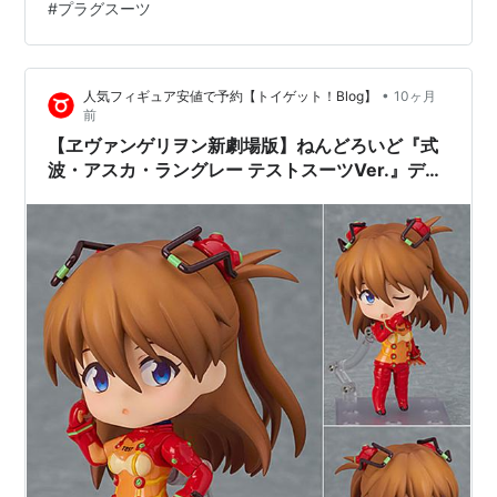
#
プラグスーツ
レージキット(VISPOさんの爆薬箱)完成 式波・アスカ・
ラングレー ガレージキット(VISPOさんの爆薬箱)完成 プ
ラグスーツはグロス仕上にしました その他は艶消し、半
•
人気フィギュア安値で予約【トイゲット！Blog】
10ヶ月
艶、半半艶など部位毎に質感を変えています。 瞳…
前
【ヱヴァンゲリヲン新劇場版】ねんどろいど『式
波・アスカ・ラングレー テストスーツVer.』デフ
ォルメ可動フィギュア予約【グッドスマイルカン
パニー】より2025年11月発売予定♪