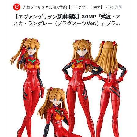
•
人気フィギュア安値で予約【トイゲット！Blog】
3ヶ月前
【ヱヴァンゲリヲン新劇場版】30MP『式波・ア
スカ・ラングレー（プラグスーツVer.）』プラモ
デル予約【バンダイ】より2026年5月25日再販予
定♪