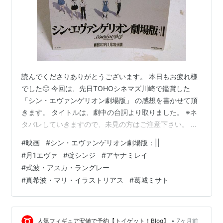
読んでくださりありがとうございます。 本日もお疲れ様
でした🙂 今回は、先日TOHOシネマズ川崎で鑑賞した
「シン・エヴァンゲリオン劇場版」 の感想を書かせて頂
きます。 タイトルは、劇中の台詞より取りました。 ※ネ
タバレしていきますので、未見の方はご注意下さい。 文
字数は、約1600です。 監督・声の出演 総監督 庵野秀明
#
映画
#
シン・エヴァンゲリオン劇場版：||
監督 鶴巻和哉 中山勝一 前田真宏 声の出演 緒方恵美 林原
#
月1エヴァ
#
碇シンジ
#
アヤナミレイ
めぐみ 宮村優子 坂本真綾 三石琴乃 山口由里子 石田彰 立
#
式波・アスカ・ラングレー
木文彦 清川元夢 関智一 岩永哲哉 岩男潤子 長沢美樹 子安
#
真希波・マリ・イラストリアス
#
葛城ミサト
武人 優希比呂 沢城みゆき 大塚明夫 大原さやか 伊瀬茉莉
也 勝杏里 山寺宏一 内山昂輝 神木隆…
•
人気フィギュア安値で予約【トイゲット！Blog】
7ヶ月前