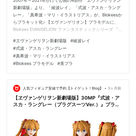
2007年～2021年かけて公開の4部作「ヱヴァンゲリヲン
新劇場版」より、「綾波レイ」 「式波・アスカ・ラング
レー」「真希波・マリ・イラストリアス」が、Blokeesか
らプラキット化♪ 【エヴァンゲリオン】プラモデルに、
Blokees EVANGELION ファンタスティックシリーズ 『綾
波レイ』『式波・アスカ・ラングレー』『真希波・マ
#
ヱヴァンゲリヲン新劇場版
#
綾波レイ
リ・イラストリアス』が同時リリース。 完成時のサイズ
#
式波・アスカ・ラングレー
は、 ノンスケールの全高：約15cm。 別売りのセット販
#
真希波・マリ・イラストリアス
売の「コックピット」のサイズは、 約43cm x 約12.5cm
#
Blokees プラモデル
#
美プラ
x 約18.5cm。 Blokees EVANGELION ファンタスティッ
クシリーズ…
•
人気フィギュア安値で予約【トイゲット！Blog】
3ヶ月前
【ヱヴァンゲリヲン新劇場版】30MP『式波・ア
スカ・ラングレー（プラグスーツVer.）』プラモ
デル予約【バンダイ】より2026年4月25日発売
☆