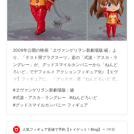
2009年公開の映画「ヱヴァンゲリヲン新劇場版:破」よ
り、「テスト用プラグスーツ」姿の「式波・アスカ・ラ
ングレー」が、グッドスマイルカンパニーから「ねんど
ろいど」でデフォルメ アクションフィギュア化♪ 【エヴ
ァ】フィギュアに、 「グッスマ」産『ねんどろいど 式
波・アスカ・ラングレー テストスーツVer.』がエントリ
#
ヱヴァンゲリヲン新劇場版：破
ー♪ 表情パーツは、「照れ顔」「ウインク顔」「微笑み
#
式波・アスカ・ラングレー
#
ねんどろいど
顔」の全3種♪ オプションとして、「携帯電話」等が付
#
グッドスマイルカンパニー フィギュア
属。 フィギュアのサイズは、 ノンスケールの全高：約
10cm。 原型制作は「ねんどろん」。 （※敬称略） ねん
どろいど『式波・アスカ・ラングレー テストスーツ
Ver.』ヱヴァンゲリ…
•
人気フィギュア安値で予約【トイゲット！Blog】
1年前