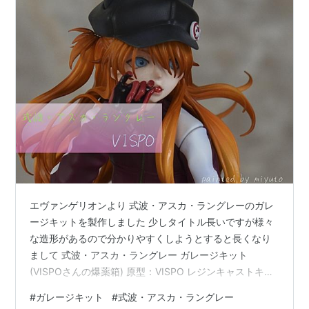
エヴァンゲリオンより 式波・アスカ・ラングレーのガレ
ージキットを製作しました 少しタイトル長いですが様々
な造形があるので分かりやすくしようとすると長くなり
まして 式波・アスカ・ラングレー ガレージキット
(VISPOさんの爆薬箱) 原型：VISPO レジンキャストキッ
ト スケール：1/6 式波・アスカ・ラングレー ガレージキ
#
ガレージキット
#
式波・アスカ・ラングレー
ット(VISPOさんの爆薬箱) 式波・アスカ・ラングレー ガ