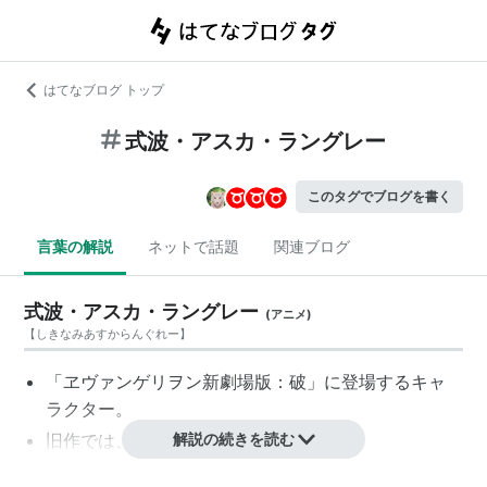
はてなブログ トップ
式波・アスカ・ラングレー
このタグでブログを書く
言葉の解説
ネットで話題
関連ブログ
式波・アスカ・ラングレー
(
アニメ
)
【
しきなみあすからんぐれー
】
「ヱヴァンゲリヲン新劇場版：破」に登場するキャ
ラクター。
旧作では、惣流・アスカ・ラングレー。
解説の続きを読む
声は、引き続き宮村優子が担当する。