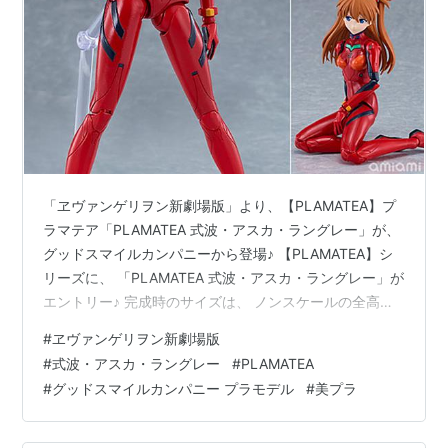
「ヱヴァンゲリヲン新劇場版」より、【PLAMATEA】プ
ラマテア「PLAMATEA 式波・アスカ・ラングレー」が、
グッドスマイルカンパニーから登場♪ 【PLAMATEA】シ
リーズに、 「PLAMATEA 式波・アスカ・ラングレー」が
エントリー♪ 完成時のサイズは、 ノンスケールの全高：
約17cm。 原型制作は「SELECT D」。 （※敬称略）
#
ヱヴァンゲリヲン新劇場版
PLAMATEA『式波・アスカ・ラングレー』ヱヴァンゲリ
#
式波・アスカ・ラングレー
#
PLAMATEA
ヲン新劇場版 プラモデルは、グッドスマイルカンパニー
#
グッドスマイルカンパニー プラモデル
#
美プラ
より2026年12月発売の予定です♪ 【Amazon】
30MP『式波・アスカ・ラングレー（プラグスーツ
Ver.）』【バンダイ】 【Amazon】…