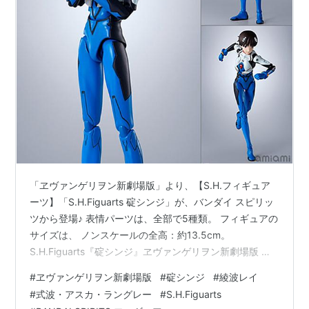
「ヱヴァンゲリヲン新劇場版」より、【S.H.フィギュア
ーツ】「S.H.Figuarts 碇シンジ」が、バンダイ スピリッ
ツから登場♪ 表情パーツは、全部で5種類。 フィギュアの
サイズは、 ノンスケールの全高：約13.5cm。
S.H.Figuarts『碇シンジ』ヱヴァンゲリヲン新劇場版 可
動フィギュアは、バンダイ スピリッツより2026年11月発
#
ヱヴァンゲリヲン新劇場版
#
碇シンジ
#
綾波レイ
売の予定です♪ 【Amazon】30MP『式波・アスカ・ラン
#
式波・アスカ・ラングレー
#
S.H.Figuarts
グレー（プラグスーツVer.）』プラモデル【バンダイ】