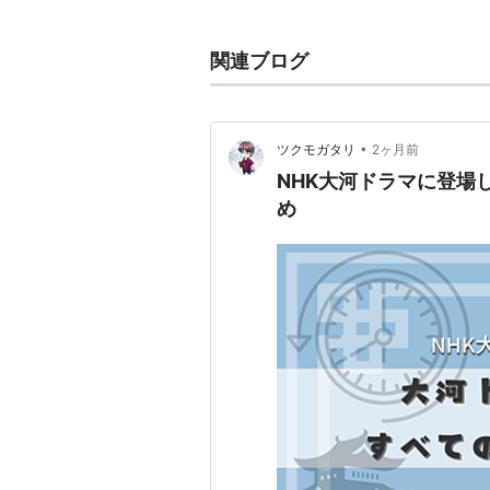
たが御館にはたどり着けなかった。
は陥落した。景虎は自害した。
関連ブログ
•
ツクモガタリ
2ヶ月前
NHK大河ドラマに登場
め