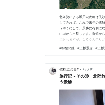
北条勢による坂戸城攻略は失
してみれば、これで来年の雪
うやくにして、景勝に有利にな
山城から出撃します。御館か
え討ちますが、１００人余り
降、景虎は御館に逼塞すること
#
御館の乱
#
上杉景虎
#
上杉
たいところでしたが、手持ち
く、琵琶島城方面の攻勢を強
•
根来戦記の世界
9ヶ月前
旅行記～その⑮ 北陸
う景勝