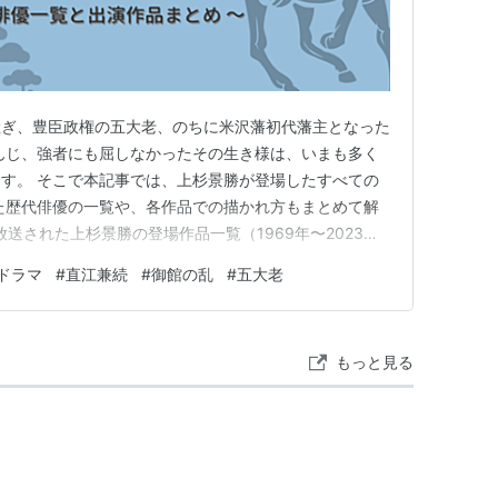
継ぎ、豊臣政権の五大老、のちに米沢藩初代藩主となった
んじ、強者にも屈しなかったその生き様は、いまも多く
す。 そこで本記事では、上杉景勝が登場したすべての
た歴代俳優の一覧や、各作品での描かれ方もまとめて解
放送された上杉景勝の登場作品一覧（1969年〜2023
優一覧【全9作品・11名】 複数回、上杉景勝を演じた俳
ドラマ
#
直江兼続
#
御館の乱
#
五大老
俳優一覧 幼少期・青年期で俳優が分かれるケース 俳優ご
上杉景勝が主…
もっと見る