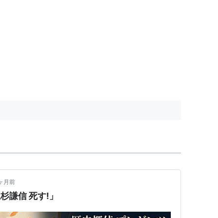
ヶ月前
上杉謙信 死す!」