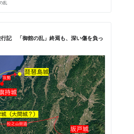
の乱
ている。・空海は最後に奥の院に入定し、その後そこで永
空海を崇拝していた謙信は…
旅行記 「御館の乱」終焉も、深い傷を負っ