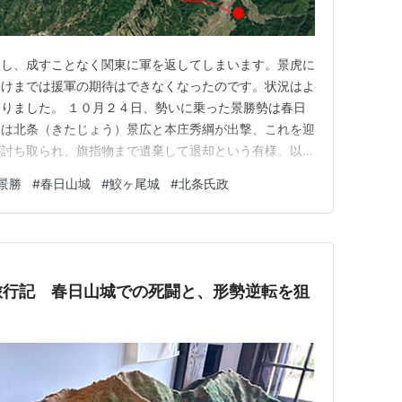
敗し、成すことなく関東に軍を返してしまいます。景虎に
解けまでは援軍の期待はできなくなったのです。状況はよ
りました。 １０月２４日、勢いに乗った景勝勢は春日
らは北条（きたじょう）景広と本庄秀綱が出撃、これを迎
が討ち取られ、旗指物まで遺棄して退却という有様。以
になります。 景勝にしてみれば、このまま御館を攻め
景勝
#
春日山城
#
鮫ヶ尾城
#
北条氏政
の兵が絶対的に足りません。そこで御館の補給線を断つべ
めます。琵琶島城は鵜川を通じて…
旅行記 春日山城での死闘と、形勢逆転を狙