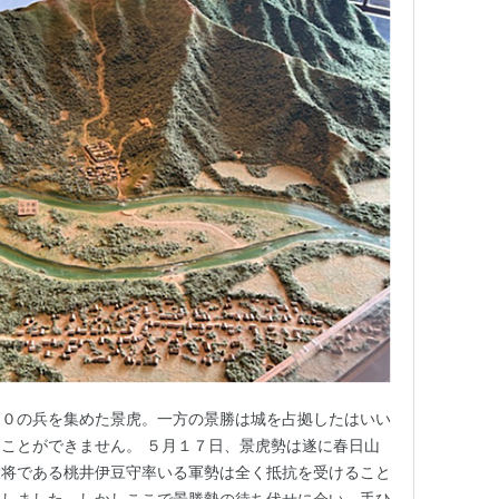
００の兵を集めた景虎。一方の景勝は城を占拠したはいい
ことができません。 ５月１７日、景虎勢は遂に春日山
大将である桃井伊豆守率いる軍勢は全く抵抗を受けること
達しました。しかしここで景勝勢の待ち伏せに会い、手ひ