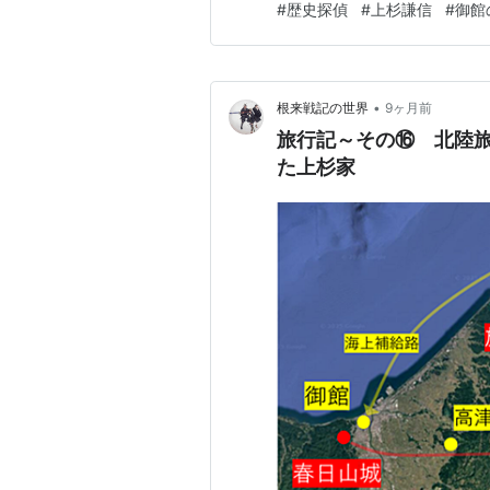
#
歴史探偵
#
上杉謙信
#
御館
これが死後の姿ではと推測し
遠に生きているとされている。
•
根来戦記の世界
9ヶ月前
旅行記～その⑯ 北陸
た上杉家