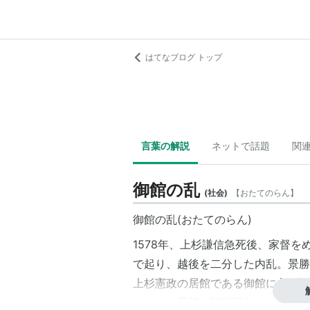
はてなブログ トップ
言葉の解説
ネットで話題
関
御館の乱
(
社会
)
【
おたてのらん
】
御館の乱(おたてのらん)
1578年、上杉謙信急死後、家督
で起り、越後を二分した内乱。景勝
上杉憲政の居館である御館に入り対
したが、景勝の贈賄工作により同盟