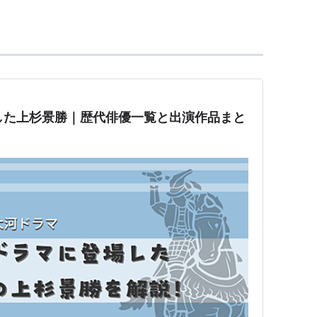
景虎は孤立無援となり、景勝方の総攻撃により御館
した上杉景勝｜歴代俳優一覧と出演作品まと