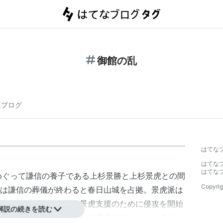
御館の乱
連ブログ
はてな
はてな
はてな
をめぐって謙信の養子である上杉景勝と上杉景虎との間
Copyrig
は謙信の葬儀が終わると春日山城を占拠。景虎派は
抗した。武田勝頼は、景虎支援のために侵攻を開始
解説の続きを読む
を結び和睦。北条氏政も弟景虎支援のために侵攻し