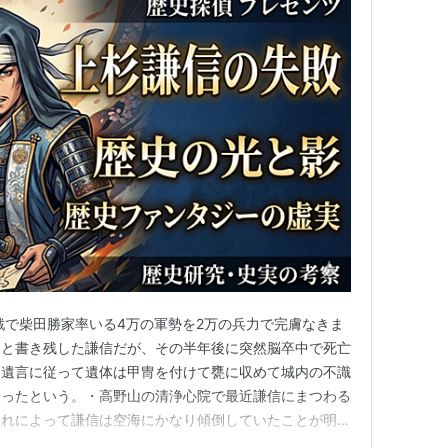
戦で柴田勝家率いる4万の軍勢を2万の兵力で完膚なきま
」と書き残した謙信だが、その半年後に突然脳卒中で死亡
、遺言に従って遺体は甲冑を付けて甕に収めて城内の不識
なったという。・高野山の清浄心院で最近謙信にまつわる
それによって謙信は空海にかなり傾倒していたことが明ら
見つかった謙信の肖像画は鎧兜を身に着けたものであり、