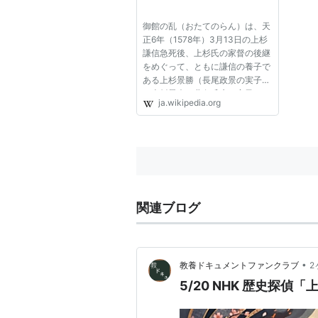
御館の乱（おたてのらん）は、天
正6年（1578年）3月13日の上杉
謙信急死後、上杉氏の家督の後継
をめぐって、ともに謙信の養子で
ある上杉景勝（長尾政景の実子）
と上杉景虎（北条氏康の実子）と
ja.wikipedia.org
の間で起こった越後のお家騒動。
景勝が勝利し、謙信の後継者とし
て上杉氏の当主となり、後に米沢
藩の初代藩主となった。景虎と...
関連ブログ
•
教養ドキュメントファンクラブ
2
5/20 NHK 歴史探偵「