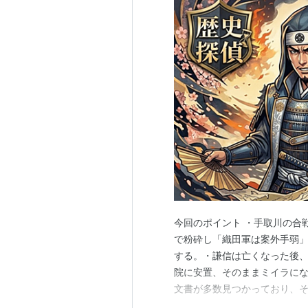
今回のポイント ・手取川の合
で粉砕し「織田軍は案外手弱
する。・謙信は亡くなった後
院に安置、そのままミイラに
文書が多数見つかっており、
かになっており、またここで