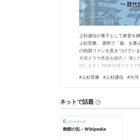
上杉謙信の養子として家督を
上杉景勝。 寡黙で「義」を重
の戦国ファンを惹きつけていま
大河ドラマ作品を紹介！ 演じ
説します！ NHK大河ドラマで
年） 上杉景勝を演じた歴代俳
#
上杉景勝
#
上杉謙信
#
大河
優 上杉景勝を1度だけ演じた
との起用傾向と演技スタイル 
ネットで話題
6
ブックマーク
御館の乱 - Wikipedia