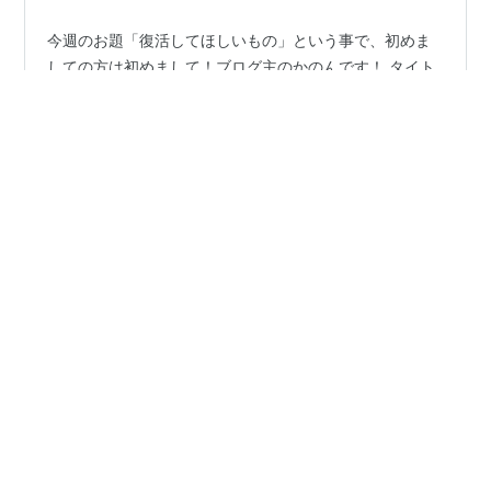
今週のお題「復活してほしいもの」という事で、初めま
しての方は初めまして！ブログ主のかのんです！ タイト
ルでも書きましたが、復活してほしいものは九星隊とい
う福岡の男性アイドルグループです。 九星隊は既に解散
していますが、活動中はCDなどのリリースイベントに参
加し、チェキや握手会に参加する程のガチ恋系ヲタクで
#
今週のお題
#
復活してほしいもの
#
九星隊
した。 あの名古屋で活動しているMAG!C☆PRINCEの弟
分的グループでもありました。 何故解散したのかは、解
散する前に九星隊のヲタクを辞めてしまったので分かり
•
ませんが、今でも復活してほしいと思っています。 因み
kusazukikaasan’s blog
4年前
に九星隊の中での推しは藪佑介くんで、メンバーカラー
壊れたからくり時計と焦げたオヤツ。ついでに、
は紫、山口県山口市出身のメンバ…
子供と料理の簡単レシピ『目分量のズボラマフィ
ン』
復活してほしいもの。 先日、今週のお題で、コロナで中
止中の上野天神祭の復活を願う記事を書きました。
kusazukikaasan.hatenablog.comその日の夜、更に復活
を願うものが発生。そして更に更に今日、つい先ほど、