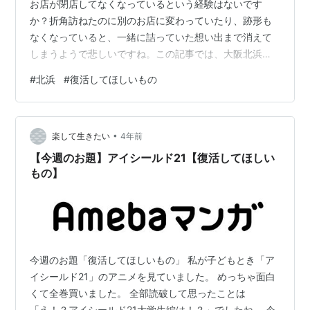
お店が閉店してなくなっているという経験はないです
か？折角訪ねたのに別のお店に変わっていたり、跡形も
なくなっていると、一緒に詰っていた想い出まで消えて
しまうようで悲しいですね。この記事では、大阪北浜に
あった素敵な菓子パン洋食屋さん「アイルモレ・コタ」
#
北浜
#
復活してほしいもの
の想い出を綴ります。 アイルモレ・コタ レストランの想
い出 最後に アイルモレ・コタ アイルモレ・コタ（Air
Molek' Kota）とは、インドネシア語で「水辺の美しい街/
•
場所」という意で、ビジネス街の北浜駅から近い土佐堀
楽して生きたい
4年前
川河畔にたたずむ、グレーのコンクリート張りのスタイ
【今週のお題】アイシールド21【復活してほしい
リッシュな８階建てビルの１…
もの】
今週のお題「復活してほしいもの」 私が子どもとき「ア
イシールド21」のアニメを見ていました。 めっちゃ面白
くて全巻買いました。 全部読破して思ったことは
「え！？アイシールド21大学生編は！？」でしたね。 今