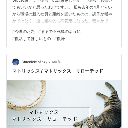
週のお題」で「復活」の話題をしたが、「復帰」も書い
てもいいかと思ったわけです。。 私も去年の4月ぐらい
から職場の新入社員と距離を置いたものの、調子が穏や
かではなく、逆に精神的に不安定になった。穏やかでは
なくなったため、仕事もうまく行かない。休みがちにな
#
今週のお題
#
まるで不死鳥のように
ったわけです。 休んで、そのたびに復帰してはまた休ん
#
復活してほしいもの
#
復帰
での繰り返しだったので、仕事の態度もいい加減になっ
たかもしれないです。最後は、自分も手を出して、問題
を起こした。これで失敗した私。手を出した時点で「自
分はクビだ」と分かっていたので、クビになるのは、当
•
Chronicle of sky
4年前
然と思うわけです。 今、求職中の私。今度は、…
マトリックス / マトリックス リローテッド