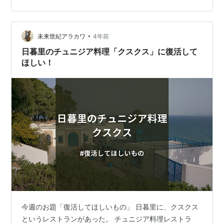
コロナ？ 私が今、切実に復活してほしいと願うものが失
われた原因は、半分はコロナで半分は時代だと思ってい
ます。 時の流れに逆らうことは難しく、逆らおうとする
•
と自分が生きづらくなってしまうもの。 まるで鮭の産卵
未来世紀アラカワ
4年前
です。 しばらく、数年は諦めていたのですが、最近傷
日暮里のチュニジア料理「クスクス」に復活して
つ…
ほしい！
今週のお題「復活してほしいもの」 日暮里に、クスクス
というレストランがあった。 チュニジア料理レストラ