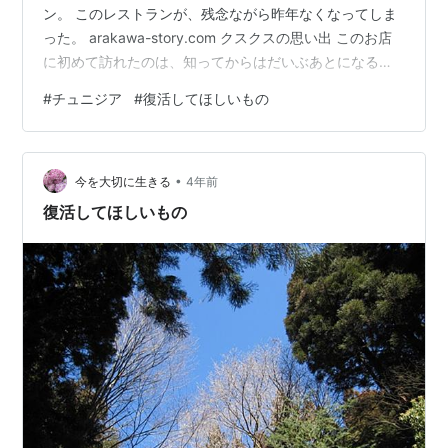
ン。 このレストランが、残念ながら昨年なくなってしま
った。 arakawa-story.com クスクスの思い出 このお店
に初めて訪れたのは、知ってからはだいぶあとになる。
クスクスが美味しいのかも知らず、個室ビデオ店などが
#
チュニジア
#
復活してほしいもの
入居する雑居ビルの中にあり入りづらかったのを覚えて
いる。 なので初めて知ってから数年、気になるけど入ら
ないという場所であった。 大学を卒業して大学院に入
•
り、そろそろ好き勝手な時間の使い方ができなくなると
今を大切に生きる
4年前
いう切迫感があったのだろうか、学生時代の末期に妙に
復活してほしいもの
「新しいこと」をしたく…