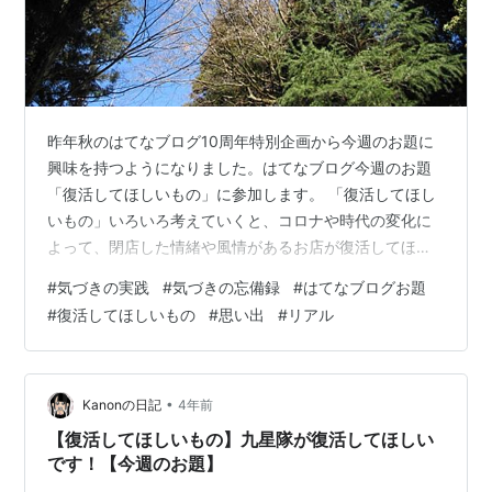
昨年秋のはてなブログ10周年特別企画から今週のお題に
興味を持つようになりました。はてなブログ今週のお題
「復活してほしいもの」に参加します。 「復活してほし
いもの」いろいろ考えていくと、コロナや時代の変化に
よって、閉店した情緒や風情があるお店が復活してほし
いと感じました。そこから感じたことを綴ります。 具体
#
気づきの実践
#
気づきの忘備録
#
はてなブログお題
的には、コロナで観光客が減り閉店した温泉旅館や老舗
#
復活してほしいもの
#
思い出
#
リアル
料亭、例えば東京の柴又にあった「川甚」。こちらは、
開業から230年ほど続いた数多くの文豪たちにも愛され
た日本料理店、柴又の帝釈天、矢切の渡し、映画「男は
つらいよ」の界隈にありました。 kawajin.co.jp
•
Kanonの日記
4年前
www.tokyo-np.co.…
【復活してほしいもの】九星隊が復活してほしい
です！【今週のお題】