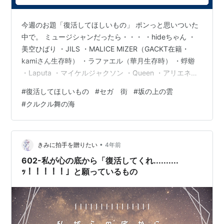
今週のお題「復活してほしいもの」 ポンっと思いついた
中で。 ミュージシャンだったら・・・ ・hideちゃん ・
美空ひばり ・JILS ・MALICE MIZER（GACKT在籍・
kamiさん生存時） ・ラファエル（華月生存時） ・蜉蝣
・Laputa ・マイケルジャクソン ・Queen ・アリエネマ
リアージュ ・ROUAGE ・デュールクォーツ ・ラクリマ
#
復活してほしいもの
#
セガ 街
#
坂の上の雲
クリスティー ・Phantasmagoria（むしろUNDER
#
クルクル舞の海
CODE） ・Aioria（むしろLOOP ASH） ・BORN（むし
ろkagrraいた頃のPS company） 相撲だったら ・琴錦
・武蔵丸と、曙と、コニタン ・舞の海（ク…
•
きみに拍手を贈りたい
4年前
602-私が心の底から「復活してくれ..........
ｯ！！！！！」と願っているもの