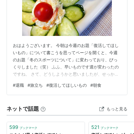
おはようございます。 今朝は今週のお題「復活してほし
いもの」について書こうを思ってページを開くと、今週
のお題「冬のスポーツについて」に変わっており、びっ
くりしました（笑） ふふ、早いものです週が変わったの
ですね。 さて、どうしようかと思いましたが、せっかく
なので「復活してほしいもの」 もうすぐ退職していく若
#
退職
#
旅立ち
#
復活してほしいもの
#
朝食
者たちへ ご縁あって一緒の職場で働きましたが、残念な
事に会社を去っていくことになった 二人。 次のステージ
では、自分に合った仕事や自分のライフ生活にあった働
ネットで話題
もっと見る
き方が出来る事を願ってやみません。 二人はまだまだ若
い、悩みも迷いも回り道もきっといつか経験となって力
に変わっていくはずです。 今後のあ…
599
521
ブックマーク
ブックマーク