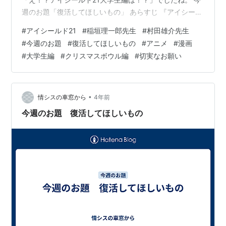
週のお題「復活してほしいもの」 あらすじ 『アイシール
ド21』が復活して欲しい理由 アニメでクリスマスボウル
#
アイシールド21
#
稲垣理一郎先生
#
村田雄介先生
までやらなかったから※ネタバレ含む 原作が大学生にな
#
今週のお題
#
復活してほしいもの
#
アニメ
#
漫画
ったタイミングで終わったから※ネタバレ含む 最後に
#
大学生編
#
クリスマスボウル編
#
切実なお願い
『アイシールド21』とは？ 『アイシールド21』
（EYESHIELD 21）は、原作：稲垣理一郎・作画：村田雄
介による日本の少年漫画作品になります。 また、アニメ
化もしており2005…
•
情シスの車窓から
4年前
今週のお題 復活してほしいもの