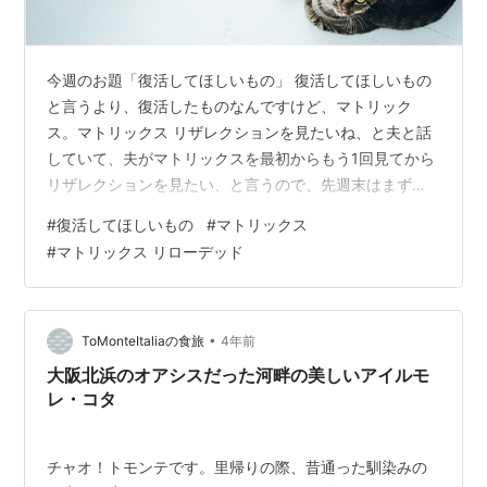
今週のお題「復活してほしいもの」 復活してほしいもの
と言うより、復活したものなんですけど、マトリック
ス。マトリックス リザレクションを見たいね、と夫と話
していて、夫がマトリックスを最初からもう1回見てから
リザレクションを見たい、と言うので、先週末はまず、
第1作のマトリックスと、第2作のリローテッドを2日連続
#
復活してほしいもの
#
マトリックス
で見ました。 マトリックスが公開された時、私はまだ学
#
マトリックス リローデッド
生で、ITのことも全然知らない文系学生だったので、話
の展開がよくわからなかったんですけど、今ITを生業に
している状況で見るといろーんな気づきが、本当にいろ
んな気づきがありました。 一番最初の黒画面に緑の文字
•
ToMonteItaliaの食旅
4年前
が流れるとこ、カタカナあったよ！と…
大阪北浜のオアシスだった河畔の美しいアイルモ
レ・コタ
チャオ！トモンテです。里帰りの際、昔通った馴染みの