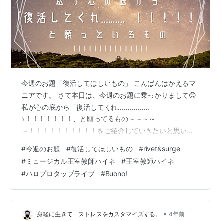
今週のお題「復活してほしいもの」 こんばんはかえるマ
ニアです。 さて本日は、今週のお題に乗っかりまして😊
私が心の底から「復活してくれ................
ｯ！！！！！！！」と願ってるもの～～～～
～！！！！！！！！！！をご紹介していきたいと思いま
す！！！ 思い出せばたくさんあるのですが、その中でも
#
今週のお題
#
復活してほしいもの
#
rivet&surge
マジのマジでどえらい人に土下座をして頼み込みたいく
#
ミュージカル王室教師ハイネ
#
王室教師ハイネ
らい復活してほしいものをピックアップ！！！共感して
#
ハロプロタップライブ
#
Buono!
一緒に土下座してくれる方募集中ですので、ぜひ読んで
いってください！ では早速！ 洋服ブランド rivet&surge
ミュージカル王室教師ハイネ ハロプロタップライブ
Buono! 関連記事
•
身軽に生きて、ストレスをカスタマイズする。
4年前