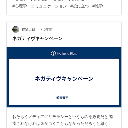
く分けて３つ紹介したのでよかったら最後まで見てくだ
#
心理学 コミュニケーション
#
役に立つ
#
雑学
さい。 相手の行動から心理を読み取る方法①つま先に目
を向けよう 相手の行動から心理を読み取る方法②腕の組
み方 猫背で低い位置で腕を組むのは不安感の現れ 高い位
置で腕を組み、手をグーにしている人は自分の優位性を
•
耀変天目
5年前
アピールしたい人 お腹の上など比較的低い…
ネガティヴキャンペーン
おそらくメディアにリテラシーというものを必要だと 指
摘されなければ気がつくこともなかっただろうと思う。