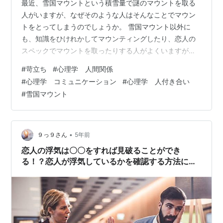
最近、雪国マウントという積雪量で謎のマウントを取る
人がいますが、なぜそのような人はそんなことでマウン
トをとってしまうのでしょうか。 雪国マウント以外に
も、知識をひけれかしてマウンティングしたり、恋人の
スペックでマウントを取ったりする人がよくいますが、
その人は、マウントを取ってどうしたいのでしょうか。
#
苛立ち
#
心理学 人間関係
今回はそのような「マウントを取る人の心理」について
#
心理学 コミュニケーション
#
心理学 人付き合い
解説していこうと思うので、よかったら最後まで見てく
#
雪国マウント
ださい。 「マウントを取る」という言葉の起源 マウント
はライバル心の現れ 自分に自信が持てていない人は人に
マウントを取りやすい 嫉妬心が強い人はマウントを取り
やすい マウントををとってくる人への対処…
•
９っ９さん
5年前
恋人の浮気は〇〇をすれば見破ることができ
る！？恋人が浮気しているかを確認する方法につ
いて徹底解説