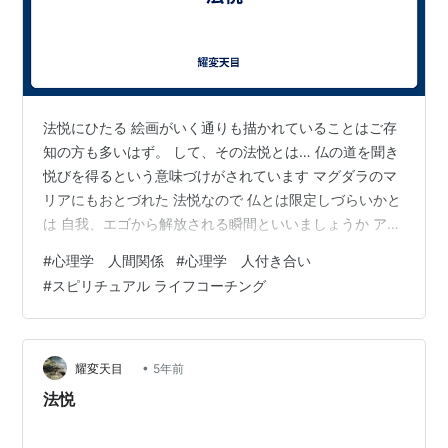
法悦にひたる 絵画がいく通りも描かれていることはご存
知の方も多いはず。 して、その法悦とは… 仏の道を聞き
悦びを得るという意味づけがされています マグダラのマ
リアにもおとづれた 法悦なので 仏とは限定しづらいかと
は 自我、エゴから解放される瞬間といいましょうか アミ
ニズム的に例えるならば 滝の水面を打つ水も音 刀を鍛え
#
心理学 人間関係
#
心理学 人付き合い
る時に生じる火花 無心に遊ぶ子ども こういうものに 神
#
スピリチュアル ライフコーチング
を見出してきた流れがあります さて 言葉を取り上げてい
うと… 「悦び」なんですよね 「喜び」や「慶び」や「歓
び」との違いは…。 肉体的な実感を伴った「よろこび」
であり、いわゆる 「官能」なのではないでしょうか 「悦
•
耀変天目
5年前
び」とは、「…
法悦