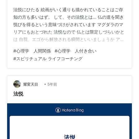
法悦にひたる 絵画がいく通りも描かれていることはご存
知の方も多いはず。 して、その法悦とは… 仏の道を聞き
悦びを得るという意味づけがされています マグダラのマ
リアにもおとづれた 法悦なので 仏とは限定しづらいかと
は 自我、エゴから解放される瞬間といいましょうか アミ
ニズム的に例えるならば 滝の水面を打つ水も音 刀を鍛え
#
心理学 人間関係
#
心理学 人付き合い
る時に生じる火花 無心に遊ぶ子ども こういうものに 神
#
スピリチュアル ライフコーチング
を見出してきた流れがあります さて 言葉を取り上げてい
うと… 「悦び」なんですよね 「喜び」や「慶び」や「歓
び」との違いは…。 肉体的な実感を伴った「よろこび」
であり、いわゆる 「官能」なのではないでしょうか 「悦
•
耀変天目
5年前
び」とは、「…
法悦