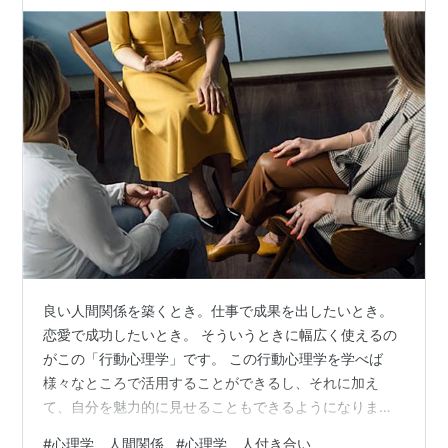
える行動心理学について徹底解説！
良い人間関係を築くとき。仕事で成果を出したいとき。
恋愛で成功したいとき。 そういうときに幅広く使えるの
がこの「行動心理学」です。 この行動心理学を学べば
様々なところで活用することができるし、それに加え
て、自分を魅力的に見せることもできるようになりま
す。 そんな様々な場面で使える行動心理学今回はを大き
#
心理学 人間関係
#
心理学 人付き合い