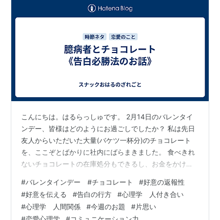
こんにちは。はるらっしゅです。 2月14日のバレンタイ
ンデー、皆様はどのようにお過ごしでしたか？ 私は先日
友人からいただいた大量(バケツ一杯分)のチョコレート
を、ここぞとばかりに社内にばらまきました。 食べきれ
ないチョコレートの在庫処分もできるし、お金をかけず
にバレンタインデーにのっかれるし、皆からはありがと
#
バレンタインデー #チョコレート
#
好意の返報性
うと言ってもらえるし、なんならお返しを貰えるかもし
#
好意を伝える
#
告白の行方
#
心理学 人付き合い
れない。一石四鳥です！ さて今回は、バレンタインデー
#
心理学 人間関係
#
今週のお題
#
片思い
にあやかって恋愛ネタでまいりたいと思います！ 人は
#
恋愛心理学
#
コミュニケーション力