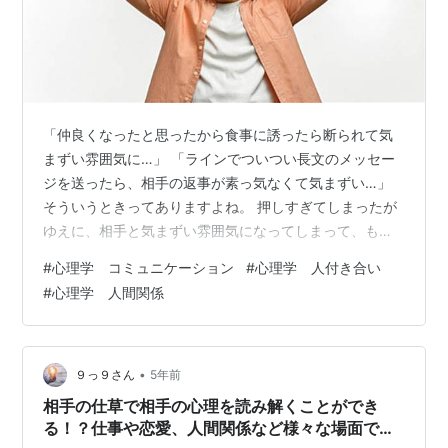
「仲良くなったと思ったから食事に誘ったら断られて気
まずい雰囲気に…」 「ラインでついつい長文のメッセー
ジを送ったら、相手の返事が素っ気なくて気まずい…」
そういうときってありますよね。 押しすぎてしまったが
ゆえに、相手と気まずい雰囲気になってしまって、もう
どうしたらいいのかわからない。 私も昔、そういう経験
#
心理学 コミュニケーション
#
心理学 人付き合い
を何度もしてきました。 そしてその相手と顔を合わせる
#
心理学 人間関係
のが気まずくなって疎遠になる。 そういうことがよくあ
りました。 相手と自分の熱量の差だったり、相手がめん
どくさいと感じてしまっていたり、理由は様々だと思い
ますが、そういう失敗をしてしまったときにどういう立
•
９っ９さん
5年前
ち回りをすれば良いのかをわかっていな…
相手の仕草で相手の心理を読み解くことができ
る！？仕事や恋愛、人間関係など様々な場面で使