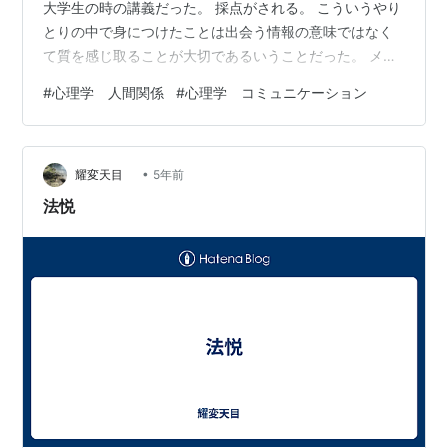
大学生の時の講義だった。 採点がされる。 こういうやり
とりの中で身につけたことは出会う情報の意味ではなく
て質を感じ取ることが大切であるいうことだった。 メデ
ィアが急激に増大し拡大してきた数十年にあって おかげ
#
心理学 人間関係
#
心理学 コミュニケーション
様でネガティブキャンペーンの弊害に巻き込まれること
なかった。 各種メディアと良い距離感を保っていたこと
も大きいだろうけれど。 こうした位置から言えることは
•
ネガティブキャンペーンは 「格差」の原因を「不信」を
耀変天目
5年前
手段として あらゆる場面で文字通り負の側面を作り出す
法悦
役割を果たしているということ…