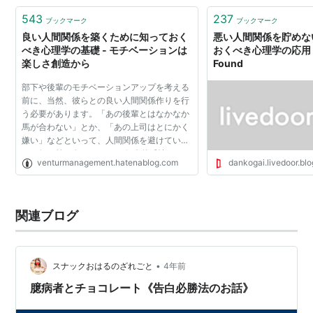
543
237
ブックマーク
ブックマーク
良い人間関係を築くために知っておく
悪い人間関係を貯めな
べき心理学の基礎 - モチベーションは
おくべき心理学の応用 : 4
楽しさ創造から
Found
部下や後輩のモチベーションアップを考える
前に、当然、彼らとの良い人間関係作りを行
う必要があります。「あの後輩とはなかなか
馬が合わない」とか、「あの上司はとにかく
嫌い」などといって、人間関係を避けていて
も、何も前に進みません。 個人的感情はいろ
venturmanagement.hatenablog.com
dankogai.livedoor.blo
いろあるかとは思います。しかし、自分が効
率よく仕事をこな...
関連ブログ
•
スナックおはるのざれごと
4年前
臆病者とチョコレート《告白必勝法のお話》