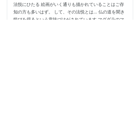
法悦にひたる 絵画がいく通りも描かれていることはご存
知の方も多いはず。 して、その法悦とは… 仏の道を聞き
悦びを得るという意味づけがされています マグダラのマ
リアにもおとづれた 法悦なので 仏とは限定しづらいかと
は 自我、エゴから解放される瞬間といいましょうか アミ
ニズム的に例えるならば 滝の水面を打つ水も音 刀を鍛え
#
心理学 人間関係
#
心理学 人付き合い
る時に生じる火花 無心に遊ぶ子ども こういうものに 神
#
スピリチュアル ライフコーチング
を見出してきた流れがあります さて 言葉を取り上げてい
うと… 「悦び」なんですよね 「喜び」や「慶び」や「歓
び」との違いは…。 肉体的な実感を伴った「よろこび」
であり、いわゆる 「官能」なのではないでしょうか 「悦
•
耀変天目
5年前
び」とは、「…
美しい風
東南アジアにいらっしゃる女性のお名前で シーナさん 古
語で 美しい風を意味する言葉だそうですね 古語に意味が
あるのは「音」表記する文字にはあまり意味がないとい
うこと 日本の地名などの一部にも残ってまして 音にあて
て漢字で表記した… 万葉仮名を思い出します さて 境界線