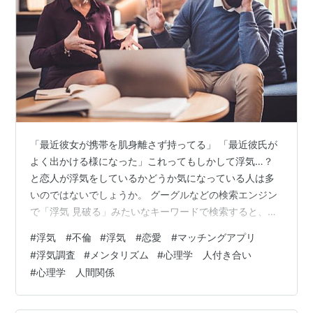
「最近彼女が携帯を肌身離さず持ってる」 「最近彼氏が
よく出かける様になった」これってもしかして浮気…？
と恋人が浮気をしているかどうか気になっている人は多
いのではないでしょうか。 グーグルなどの検索エンジン
で「浮気 見破る」みたいなキーワードで検索すると、
「携帯をよく気にするようになったら浮気の可能性が高
#
浮気 #不倫
#
浮気 #恋愛 #マッチングアプリ
い」とか「残業や出張が増えたら浮気の可能性が高い」
#
浮気調査
#
メンタリズム
#
心理学 人付き合い
など様々な情報が出回っていますが、それらの情報で浮
#
心理学 人間関係
気をしているか否かを判断するのは良くないです。 なぜ
なら、「携帯をよく気にするようになった」のは、単に
仕事でメールをすることが増えただけかもしれないし、