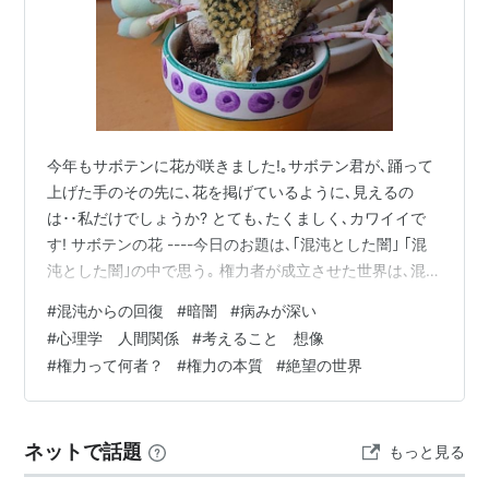
今年もサボテンに花が咲きました!｡サボテン君が､踊って
上げた手のその先に､花を掲げているように､見えるの
は･･私だけでしょうか? とても､たくましく､カワイイで
す! サボテンの花 ----今日のお題は､｢混沌とした闇｣ ｢混
沌とした闇｣の中で思う｡ 権力者が成立させた世界は､混沌
とした闇がある｡ と感じます､私も､幼少期から｢混沌とし
#
混沌からの回復
#
暗闇
#
病みが深い
た闇｣を持っていて､私は､それを｢絶望｣と呼んでいまし
#
心理学 人間関係
#
考えること 想像
た｡ そこから離れつつある私ですが､やはり､環境が戻る
#
権力って何者？
#
権力の本質
#
絶望の世界
と､｢混沌とした闇｣が息を吹き返して来て､動けなくなっ
てしまう･･なんて､思ったり､ 今､世界で起こっている権
力､戦事のよる､｢混沌｣に､痛みの共鳴や､投影…
ネットで話題
もっと見る