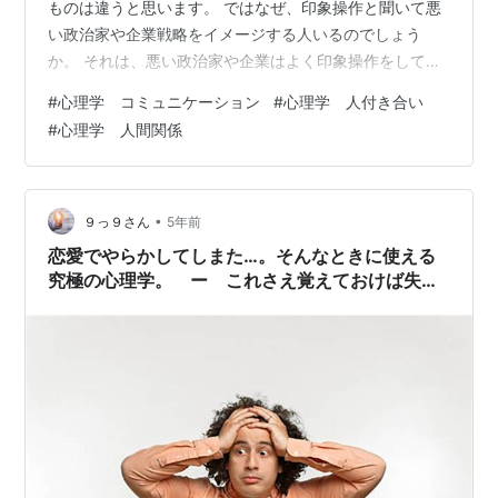
ものは違うと思います。 ではなぜ、印象操作と聞いて悪
い政治家や企業戦略をイメージする人いるのでしょう
か。 それは、悪い政治家や企業はよく印象操作をしてい
るからだと思います。 ではなぜ、それらの人々は印象操
#
心理学 コミュニケーション
#
心理学 人付き合い
作をするのでしょうか。 理由はとても簡単。 それほど印
#
心理学 人間関係
象操作が強力だからなのです。 今回はそんな強力な印象
操作とその方法について紹介していこうと思うので、よ
かったら最後まで見てください。 自分の相手に与えたい
印象は３回以上伝えよう 話す話題で相手の印象を操作す
•
９っ９さん
5年前
ることができる 男性的な話題、女…
恋愛でやらかしてしまた…。そんなときに使える
究極の心理学。 ー これさえ覚えておけば失敗
することはない ー