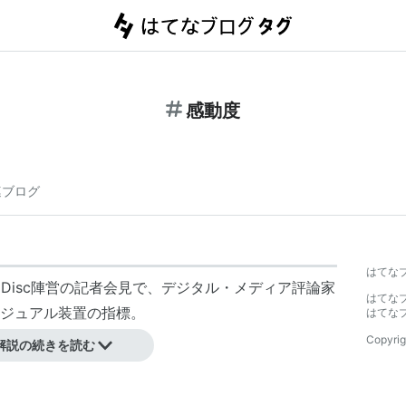
感動度
連ブログ
はてな
ray Disc陣営の記者会見で、デジタル・メディア評論家
はてな
ジュアル装置の指標。
はてな
ていない。
Copyrig
解説の続きを読む