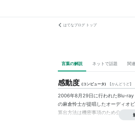
はてなブログ トップ
言葉の解説
ネットで話題
関
感動度
(
コンピュータ
)
【
かんどうど
】
2006年8月29日に行われたBlu-
の麻倉怜士が提唱したオーディオビ
算出方法は機密事項のため公表され