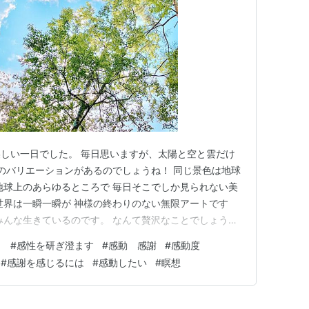
しい一日でした。 毎日思いますが、太陽と空と雲だけ
色のバリエーションがあるのでしょうね！ 同じ景色は地球
地球上のあらゆるところで 毎日そこでしか見られない美
世界は一瞬一瞬が 神様の終わりのない無限アートです
みんな生きているのです。 なんて贅沢なことでしょう。
事まで時間がないなと思いつつも、 いや、でもちょっと
く
#
感性を研ぎ澄ます
#
感動 感謝
#
感動度
気に入りの公園に散歩に行ってきました。 （おかげでブ
#
感謝を感じるには
#
感動したい
#
瞑想
 でも家を出…