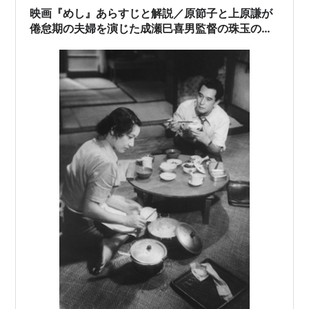
映画『めし』あらすじと解説／原節子と上原謙が
倦怠期の夫婦を演じた成瀬巳喜男監督の珠玉の名
作