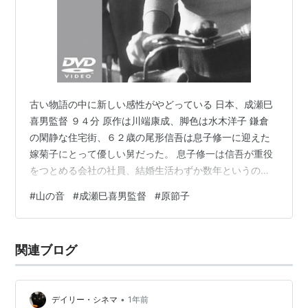
古い物語の中に新しい感性がやどっている 日本、成瀬巳
喜男監督 ９４分 原作は川端康成、脚色は水木洋子 鎌倉
の閑静な住宅街、６２歳の尾形信吾は息子修一に迎えた
嫁菊子にとって優しい舅だった。 息子修一は信吾が重役
をつとめる会社の社員、結婚生活わずか数年というの
に、もう他に女をつくり、家をたびたび開けた。信吾は
#
山の音
#
成瀬巳喜男監督
#
原節子
社の女事務員からそれと聴いて、愚痴もこぼさず、ひた
すら耐える菊子に不憫さを感じるようになった。 ある
日、修一の妹房子が夫といさかって二人の子供ともども
関連ブログ
家出してきた。信吾はむかし修一を可愛がるように房子
を可愛がらなかった。それが今、菊子へのなにくれとな
い心遣いを見て、房子はいよいよひがむ。 家事…
•
デイリー・シネマ
1年前