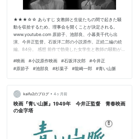
1962年04月01日「娘と私」東京映画
1962年11月03日「忠臣蔵 花の巻 雪の巻」東
宝 ... 大石妻 りく
★★★☆☆ あらすじ 女教師と生徒たちの間で起きた騒
動を収拾するため、理事会を開くことが決定される。
www.youtube.com 原節子、池部良、小暮美千代ら出
演、今井正監督。石坂洋二郎の小説原作。正続二編の続
編。84分。 感想 前作で勃発した女学生と教師の騒動が
引き続き描かれる。前作の後味の悪い暗いエンディング
#
映画
#
小説原作映画
#
石坂洋次郎
#
今井正
では、医者は半殺し、あるいは死んだのでは？とさえ思
#
原節子
#
池部良
#
杉葉子
#
龍崎一郎
#
青い山脈
っていたのだが、案外と大したことがなくて拍子抜けし
た。続編へ足を運ばせるための演出だったのだろう。 前
半は、問題の処置をめぐる理事会の様子が描かれる。皆
が好き勝手に意見を言いながらも、時折妙に納得してし
•
kaifu2のブログ
4ヶ月前
まうような意見も飛び出して、「…
映画『青い山脈』1949年 今井正監督 青春映画
の金字塔