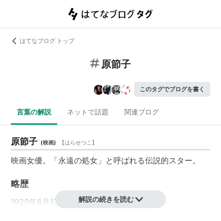
はてなブログ トップ
原節子
このタグでブログを書く
言葉の解説
ネットで話題
関連ブログ
原節子
(
映画
)
【
はらせつこ
】
映画女優。「永遠の処女」と呼ばれる伝説的スター。
略歴
解説の続きを読む
1920年
6月17日
生まれ。
本名：会田昌江。義兄に熊谷久虎がいたことから家に映