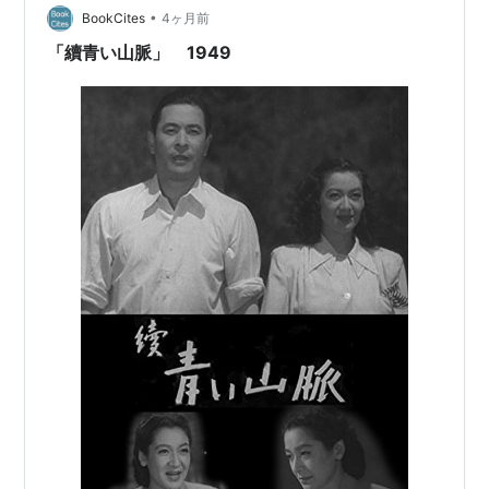
山市子
•
ールは李香蘭のほうが上で ありますが、原さんは映画界
BookCites
4ヶ月前
1958年04月15日「東京の休日」東宝 ... おでん屋
から姿を消すだけではなく、実社会からも姿を 隠したこ
「續青い山脈」 1949
の女将
とによって、神話になったのであり…
1958年07月01日「大番 完結篇」東宝
1959年02月10日「女ごころ」東宝
1959年10月25日「日本誕生」東宝 ... 天照大神
（アマテラス大神）
1960年05月15日「路傍の石」東京映画
1960年05月21日「娘・妻・母」東宝 ... 長女・曽
我早苗
1960年08月14日「ふんどし医者」東宝 ... 妻 い
く
1960年11月13日「秋日和」松竹大船 ... 三輪秋子
1961年02月14日「慕情の人」東宝
1961年10月29日「小早川家の秋」宝塚映画 ... 長
男の嫁秋子