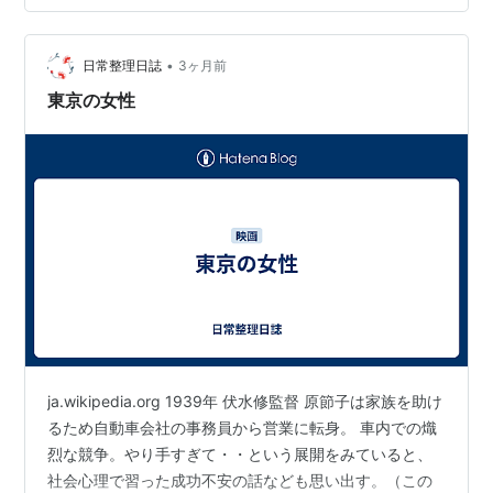
開：1946年10月29日（日本） 上映時間：110分 撮影は
画 ... 姉きく子
1946年4月から10月15日まで行われ、冒頭の吉田山の場
1943年01月14日「阿片戦争」東宝映画 ... 愛蘭
•
面は衣笠山や宝ヶ池で撮影された。近くのものから背景
日常整理日誌
3ヶ月前
1943年04月15日「望楼の決死隊」東宝映画 ... 高
までピントが合っているように見せるパンフォーカス撮
東京の女性
津の妻由子
影を試みよう…
1943年06月10日「若き日の歓び」東宝映画
1943年09月16日「決戦の大空へ」東宝映画 ... 村
松杉枝
1943年10月07日「熱風」東宝映画
1944年05月25日「怒りの海」東宝
1945年08月05日「北の三人」東宝
1946年02月28日「緑の故郷」東宝
1946年05月16日「麗人」東宝
1946年10月29日「わが青春に悔なし」東宝 ... 八
ja.wikipedia.org 1939年 伏水修監督 原節子は家族を助け
木原幸枝
るため自動車会社の事務員から営業に転身。 車内での熾
1947年07月15日「かけ出し時代」新東宝映画
烈な競争。やり手すぎて・・という展開をみていると、
社会心理で習った成功不安の話なども思い出す。（この
1947年09月27日「安城家の舞踏会」松竹大船