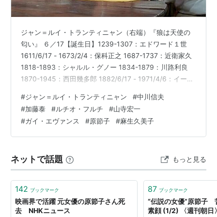
1935年10月09日「緑の地平線 後篇」日活多摩
川 ... ゆかり
ジャン＝ルイ・トランティニャン（右端）『狼は天使の
1936年01月30日「白衣の佳人」入江プロ ... 妹由
匂い』 ６／17【誕生日】1239-1307：エドワード１世
紀子
1611/6/17 - 1673/2/4：保科正之 1687-1737：近衛家久
1936年04月30日「河内山宗俊」日活 ＝太奏発声映
1818-1893：シャルル・グノー 1834-1879：川路利良
画 ... お浪
1870-1945：西田幾多郎 1882/6/17 - 1971/4/6：イーゴ
1936年05月28日「嫁入り前の娘達」日活多摩川
リ・ストラヴィンスキー 1898-1972：マウリッツ・エッ
#
ジャン＝ルイ・トランティニャン
#
中川信夫
1936年06月04日「生命の冠」日活多摩川 ... 妹絢
シャー 1900-1945：マルティン・ボルマン 1904-
#
加藤泰
#
ルチオ・フルチ
#
山寺宏一
子
1991：ラルフ・ベラミー 1919-1996：ベリル・レイド
#
ガイ・エヴァンス
#
原節子
#
麻生久美子
1920/6/17 - 2015/9/5：原節子 1925-2005：有川…
1936年12月31日「丹下左膳 日光の巻」日活京
都 ... おまつ
1937年01月14日「検事とその妹」日活多摩川
ネットで話題
もっと見る
1937年02月04日「新しき土」J.O. ... 大和光子
1937年10月21日「東海美女伝」J.O. ... お由利（小
142
87
ブックマーク
ブックマーク
西行長娘）
映画界で活躍 元女優の原節子さん死
“伝説の女優”原節子
1937年12月11日「母の曲 前篇」東宝映画東京
去 NHKニュース
素顔 (1/2) 〈週刊朝日〉