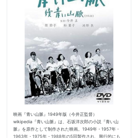
映画『青い山脈』1949年版（今井正監督）
wikipedia『青い山脈』は、石坂洋次郎の小説『青い山
脈』を原作として制作された映画。1949年・1957年・
1963年・1975年・1988年の5回製作され、興行的にも