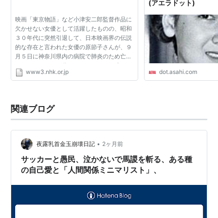
(アエラドット)
1937年12月21日「母の曲 後篇」東宝映画東京
1938年04月11日「巨人伝」東宝映画東京 ... 千代
映画「東京物語」など小津安二郎監督作品に
欠かせない女優として活躍したものの、昭和
1938年06月11日「田園交響曲」東宝映画東京 ...
３０年代に突然引退して、日本映画界の伝説
盲目の少女雪子
的な存在と言われた女優の原節子さんが、９
月５日に神奈川県内の病院で肺炎のため亡く
1938年09月07日「将軍の孫」東宝映画東京
なっていたことが分かりました。９５才でし
www3.nhk.or.jp
dot.asahi.com
1938年10月05日「冬の宿」東京発声
た。
1939年02月21日「美はしき出発」東宝映画東京
1939年04月21日「忠臣蔵 前篇」東宝映画東
関連ブログ
京 ... 一力仲居おてる
1939年04月21日「忠臣蔵 後篇」東宝映画東
京 ... 一力仲居おてる
•
夜露乳首金玉崩壊日記
2ヶ月前
1939年05月20日「上海陸戦隊」東宝映画東京 ...
サッカーと愚民、泣かないで馬謖を斬る、ある種
支那の少女明珠
の自己愛と「人間関係ミニマリスト」、
1939年08月20日「街」東宝映画東京
1939年08月31日「女の教室 学校の巻 七つの俤」
東宝映画東京 ... 陳鳳英