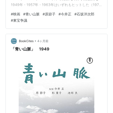
1949年・1957年・1963年はいずれもヒットした（1975
年・1988年は不明）。最も名高いのは1949年の今井正
#
映画
#
青い山脈
#
原節子
#
今井正
#
石坂洋次郎
監督作品 1949年版『青い山脈』は、戦後日本の価値観の
#
東宝争議
転換を象徴する青春映画で"日本映画の金字塔”ともいわれ
る、当時としてはかなりラディカルな内容を持った作
品。 原節子が演じる地方の高校の英語教師は、それまで
の日本映画に多かった「従順な女性」とは異なり、自立
•
BookCites
4ヶ月前
し…
「青い山脈」 1949