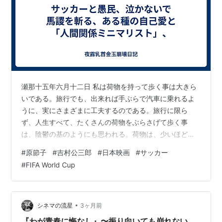
1939年09月30日「女の教室 中・後篇」東宝映画東
京 ... 陳鳳英
1939年10月31日「東京の女性」東宝映画東京
1940年01月18日「光と影 前篇」東宝映画東
京 ... 桂佐保子
1940年01月18日「光と影 後篇」東宝映画東
京 ... 桂佐保子
瀬那十五年六月十二日 私は荷物を持って歩く事は大きら
1940年02月07日「東遊記」東宝映画＝満映 ... 同
いである。旅行でも、出来れば手ぶらで汽車に乗れるよ
女優
うに、実にさまざまに工夫するのである。旅行に限ら
ず、人生すべて、たくさんの荷物をぶらさげて歩く事
1940年03月20日「嫁ぐ日まで」東宝映画東京 ...
は、陰鬱の基のようにも思われる。荷物は、少いほどよ
好子
い。生れて三十二年、そろそろ思い荷物ばかりを背負し
1940年04月03日「蛇姫様」東宝映画東京 ... 琴姫
#
原節子
#
吉村公三郎
#
日本映画
#
サッカー
よわされて来ている私は、この上、何を好んで散歩にま
#
FIFA World Cup
1940年07月17日「女の街」東宝映画京都 ... 妻い
で、やっかいな荷物を持ち運ぶ必要があろう。 太宰治
ね子
『ろまん燈籠』服装に就いて 新潮社 午前九時二十六分。
1940年09月01日「二人の世界」東宝映画東京 ...
ゼリー状飲料、納豆ご飯、スティックビスケット、紅
長女さち子
茶。いつもよりかなり早く離床。特に用はないんだけ
•
シネマの流星
3ヶ月前
ど。図書館通いをやりやすくするためには遅くとも午前
1940年10月30日「姉妹の約束」東宝映画東京
『わが青春に悔なし』〜振り向いても崩れない、