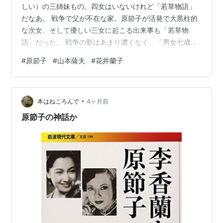
1950年09月09日「アルプス物語 野性」大泉映画＝
しい）の三姉妹もの。四女はいないけれど「若草物語」
芸研プロ
だなあ。 戦争で父が不在な家。原節子が活発で大黒柱的
1950年10月14日「七色の花」東横
な次女、そして優しい三女に起こる出来事も「若草物
語」だった。 戦争の影はあまり濃くなく、「男女七歳に
1951年05月23日「白痴」松竹大船 ... 那須妙子
して」みたいな堅苦しい雰囲気もない。 ご近所さんと姉
1951年10月03日「麦秋」松竹大船 ... 間宮紀子
#
原節子
#
山本薩夫
#
花井蘭子
妹たちをつなぐ子猫。猫がおとなしくて、撮影意図にと
1951年11月23日「めし」東宝 ... 妻・三千代
ても沿っているのにも感心。 原節子の伝記を読んでいる
1952年02月14日「風ふたゝび」東宝
と、おとなしすぎる役はあまり好んでおられなかったと
1952年05月14日「金の卵 Golden Girl」東宝 ...
•
いう。これはとても楽しそうに演じておられるように見
本はねころんで
4ヶ月前
受けられた。ひょいと妹をまるで赤ちゃんを抱っこする
賛助出演
原節子の神話か
かのように担ぎ上げる力強…
1952年07月15日「東京の恋人」東宝 ... ユキ
1953年04月04日「恋の風雲児」東宝
1953年08月05日「白魚」東宝
1953年11月03日「東京物語」松竹大船 ... 二男の
嫁・紀子
1954年01月15日「山の音」東宝 ... 尾形菊子
1955年06月07日「ノンちゃん雲に乗る」新東宝