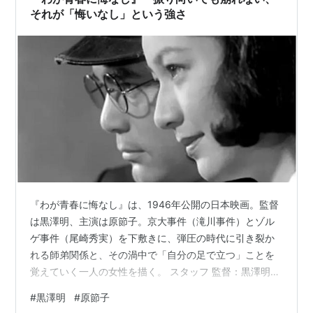
十…
それが「悔いなし」という強さ
1941年01月18日「兄の花嫁」東宝映画東京 ... 妹
晶子
1941年05月08日「大いなる感情」東宝映画東京
1941年07月30日「結婚の生態」南旺映画
1941年10月04日「指導物語」東宝映画東京 ... そ
の長女邦子
1942年01月14日「希望の青空」東宝映画
1942年02月04日「青春の気流」東宝映画 ... その
娘槙子
1942年03月18日「砂丘」東宝映画文化映画部
『わが青春に悔なし』は、1946年公開の日本映画。監督
1942年03月20日「若い先生」東宝映画 ... 平山富
は黒澤明、主演は原節子。京大事件（滝川事件）とゾル
美子
ゲ事件（尾崎秀実）を下敷きに、弾圧の時代に引き裂か
1942年04月01日「緑の大地」東宝映画 ... 妻初枝
れる師弟関係と、その渦中で「自分の足で立つ」ことを
1942年09月03日「母の地図」東宝映画 ... 三女桐
覚えていく一人の女性を描く。 スタッフ 監督：黒澤明
江
脚本：久板栄二郎 製作：松崎啓次 音楽：服部正 撮影：
#
黒澤明
#
原節子
中井朝一 編集：後藤敏男 製作会社：東宝 配給：東宝 公
1942年12月03日「ハワイ・マレー沖海戦」東宝映