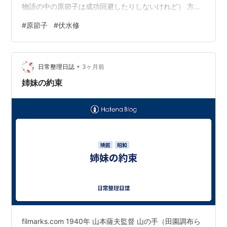
物語の中の原節子は成功回避したりしないけれど） 方向
1947年11月04日「女だけの夜」東横
は違うけれどある意味しっかりものの妹に江波和子（江
1947年12月09日「三本指の男」東横 ... 白木静子
#
原節子
#
伏水修
波杏子の母・・「若い人」の主人公から名前をとったと
1948年02月25日「誘惑」松竹大船
か・・→1937年「若い人」の解説にそのことが書いてあ
1948年06月01日「時の貞操 前篇」大映東京
る。） 伏水監督 1936年の「東京ラプソディ」*1でも車
•
のシーンあったな。この映画はもちろん車の販売会社の
日常整理日誌
3ヶ月前
1948年06月08日「時の貞操 後篇」大映東京
話だから車のシーンだらけ。監督お好きなのかな・・ *1:
姉妹の約束
1948年06月23日「富士山頂」新東宝
東…
1948年09月04日「颱風圏の女」松竹大船
1948年11月01日「幸福の限界」大映京都
1949年03月01日「殿様ホテル」芸研プロ
1949年03月09日「お嬢さん乾杯」松竹大船
1949年07月19日「青い山脈」東宝＝藤本プロ
1949年07月26日「続青い山脈」東宝＝藤本プロ
1949年09月13日「晩春」松竹大船 ... 紀子
1950年01月29日「白雪先生と子供たち」大映東京
1950年04月19日「女医の診察室」新東宝＝滝村プロ
filmarks.com 1940年 山本薩夫監督 山の手（田園調布ら