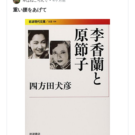
で、女学生が料理を始めるのもなかなかすごい。 この女
本はねころんで
4ヶ月前
学生が、嫌がらせで同級生から偽の恋…
重い腰をあげて