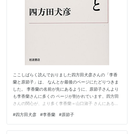
1955年12月04日「美しき母」東宝
1956年01月14日「驟雨」東宝 ... 妻 文子
1956年03月28日「愛情の決算」東宝 ... 勝子
1956年04月25日「婚約三羽烏」東宝 ... 松川女史
1956年09月11日「女囚と共に」東京映画
1956年09月19日「兄とその妹」東宝 ... 同あき子
1957年03月05日「大番」東宝 ... 森可奈子
1957年04月30日「東京暮色」松竹大船 ... 沼田孝
子
ここしばらく読んでおりました四方田犬彦さんの「李香
1957年06月29日「智恵子抄」東宝
蘭と原節子」は、 なんとか最後のページにたどりつきま
1957年07月19日「続大番 風雲編」東宝 ... 有島
した。 李香蘭の名前が先にあるように、原節子さんより
可奈子
も李香蘭さんに多くの ページが割かれています。四方田
さんの関心が、より多く李香蘭＝山口淑子 さんにあるこ
1957年08月18日「最後の脱走」東宝
とも影響しているのでしょう。 東アジアの満州、日本、
1957年12月17日「続々大番 怒濤篇」東宝 ... 有
#
四方田犬彦
#
李香蘭
#
原節子
香港制作の映画で主役を演じた李香蘭さんと、ほ ぼ日本
島可奈子
の映画に出演し、小津作品でヨーロッパでも知られるこ
1958年01月15日「女であること」東京映画 ... 佐
とになった 原節子さんですから、役者さんとしてのスケ