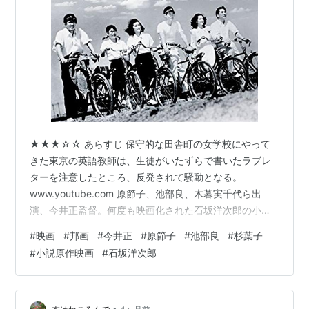
★★★☆☆ あらすじ 保守的な田舎町の女学校にやって
きた東京の英語教師は、生徒がいたずらで書いたラブレ
ターを注意したところ、反発されて騒動となる。
www.youtube.com 原節子、池部良、木暮実千代ら出
演、今井正監督。何度も映画化された石坂洋次郎の小説
が原作で、最初の映画化作品。正続二編の正編。93分。
#
映画
#
邦画
#
今井正
#
原節子
#
池部良
#
杉葉子
感想 保守的な田舎町が舞台の物語だ。女学生が金物屋に
#
小説原作映画
#
石坂洋次郎
玉子を売りにやってくるシーンから始まるが、演じる杉
葉子と池部良が今っぽい佇まいで驚いた。そして池部良
は男前だ。どうやら初対面らしい男の家に上がり込ん
•