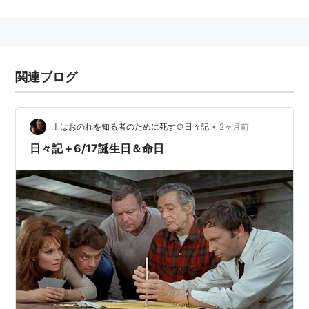
画人が自然で出入りし、半ばスカウトのような形で日活
へ入社。山中貞雄監督の「河内山宗俊」で注目を浴び、
日独合作映画「新しき土」ではヒロインに抜擢される。
伊丹万作、小津安二郎、黒澤明、吉村公三郎、木下恵
関連ブログ
介、今井正など、多くの監督の名作に出演。引退後は一
切マスコミに姿を見せていない。
2015年
9月5日
、肺炎のため死去。享年95。
•
士はおのれを知る者のために死す＠日々記
2ヶ月前
日々記＋6/17誕生日＆命日
出演
1935年08月15日「ためらふ勿れ若人よ」日活多摩
川 ... お節ちゃん
1935年09月05日「深夜の太陽」日活多摩川 ... 娘
君江
1935年09月26日「魂を投げろ」日活多摩川
1935年10月01日「緑の地平線 前篇」日活多摩
川 ... ゆかり