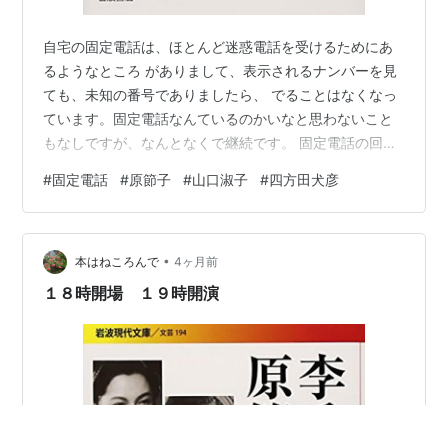
自宅の固定電話は、ほとんど迷惑電話を受けるためにあ
るようなところ がありまして、表示されるナンバーを見
ても、未知の番号でありましたら、 でることはなくなっ
ています。固定電話なんているのかいなと思わないこと
もなしですが、なんとなくで継続です。 固定電話の回線
は、ずっとメタル線を使っていたのですが、NTTがメタ
#
固定電話
#
原節子
#
山口淑子
#
四方田犬彦
ル 線を廃して、IP電話にまとめるということになり、外
堀が埋まってきたことを 感じて、当方もIP電話で契約す
ることにしました。（メタル線を使っていた のは、停電
•
時にも電話が使えるというのが、最大の理由でしたが、
本はねころんで
4ヶ月前
これも 通話の相手方がメタル線利用者に限られていて、
１８時開場 １９時開演
ほぼそんなとこはなく なって…